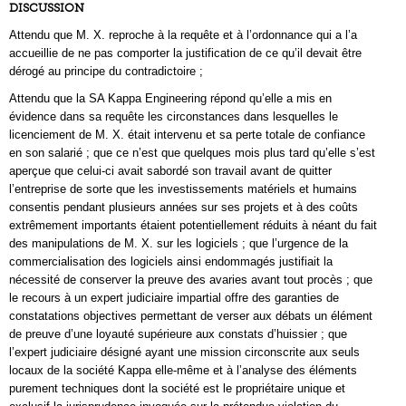
DISCUSSION
Attendu que M. X. reproche à la requête et à l’ordonnance qui a l’a
accueillie de ne pas comporter la justification de ce qu’il devait être
dérogé au principe du contradictoire ;
Attendu que la SA Kappa Engineering répond qu’elle a mis en
évidence dans sa requête les circonstances dans lesquelles le
licenciement de M. X. était intervenu et sa perte totale de confiance
en son salarié ; que ce n’est que quelques mois plus tard qu’elle s’est
aperçue que celui-ci avait sabordé son travail avant de quitter
l’entreprise de sorte que les investissements matériels et humains
consentis pendant plusieurs années sur ses projets et à des coûts
extrêmement importants étaient potentiellement réduits à néant du fait
des manipulations de M. X. sur les logiciels ; que l’urgence de la
commercialisation des logiciels ainsi endommagés justifiait la
nécessité de conserver la preuve des avaries avant tout procès ; que
le recours à un expert judiciaire impartial offre des garanties de
constatations objectives permettant de verser aux débats un élément
de preuve d’une loyauté supérieure aux constats d’huissier ; que
l’expert judiciaire désigné ayant une mission circonscrite aux seuls
locaux de la société Kappa elle-même et à l’analyse des éléments
purement techniques dont la société est le propriétaire unique et