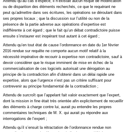
Attendu qu’au cas d’espèce, il n’existait aucun risque de modification
ou de disparition des éléments recherchés, ce que le requérant ne
peut qu’admettre dans ses écritures, les opérations se déroulant dans
ses propres locaux ; que la discussion sur l’utilité ou non de la
présence de la partie adverse aux opérations d’expertise est
indifférente à cet égard ; que le fait qu’un débat contradictoire puisse
ensuite s’instaurer est inopérant tout autant à cet égard ;
Attendu qu’en tout état de cause l’ordonnance en date du 1er février
2016 rendue sur requête ne comporte aucun motif relatif à la
nécessité impérative de recourir à expertise non contradictoire, sauf à
devoir considérer que le risque imminent de mise en échec de la
commercialisation de ces logiciels autorisait une dérogation au
principe de la contradiction afin d’obtenir dans un délai rapide une
expertise, alors que l’urgence n’est pas un critère suffisant pour
contrevenir au principe fondamental de la contradiction ;
Attendu de surcroît que l’appelant fait valoir exactement que l’expert,
dont la mission in fine était très orientée afin explicitement de recueillir
des éléments à charge contre lui, aurait pu entendre les propres
commentaires techniques de M. X. qui aurait pu répondre aux
interrogations de l’expert ;
Attendu qu’il s’ensuit la rétractation de l’ordonnance rendue non