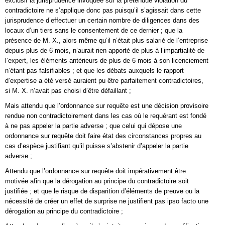
exclusif la jurisprudence invoquée sur la prétendue violation du
contradictoire ne s’applique donc pas puisqu’il s’agissait dans cette
jurisprudence d’effectuer un certain nombre de diligences dans des
locaux d’un tiers sans le consentement de ce dernier ; que la
présence de M. X., alors même qu’il n’était plus salarié de l’entreprise
depuis plus de 6 mois, n’aurait rien apporté de plus à l’impartialité de
l’expert, les éléments antérieurs de plus de 6 mois à son licenciement
n’étant pas falsifiables ; et que les débats auxquels le rapport
d’expertise a été versé auraient pu être parfaitement contradictoires,
si M. X. n’avait pas choisi d’être défaillant ;
Mais attendu que l’ordonnance sur requête est une décision provisoire
rendue non contradictoirement dans les cas où le requérant est fondé
à ne pas appeler la partie adverse ; que celui qui dépose une
ordonnance sur requête doit faire état des circonstances propres au
cas d’espèce justifiant qu’il puisse s’abstenir d’appeler la partie
adverse ;
Attendu que l’ordonnance sur requête doit impérativement être
motivée afin que la dérogation au principe du contradictoire soit
justifiée ; et que le risque de disparition d’éléments de preuve ou la
nécessité de créer un effet de surprise ne justifient pas ipso facto une
dérogation au principe du contradictoire ;