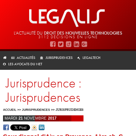
L'ACTUALITÉ DU
DROIT DES
NOUVELLES TECHNOLOGIES
3112 DÉCISIONS EN LIGNE
ACTUALITÉS
JURISPRUDENCES
LEGALTECH
LES AVOCATS DU NET
Jurisprudence :
Jurisprudences
ACCUEIL
>>
JURISPRUDENCES
>>
JURISPRUDENCES
MARDI
21
NOVEMBRE
2017