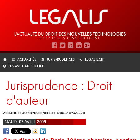
L'ACTUALITÉ DU
DROIT DES
NOUVELLES TECHNOLOGIES
3112 DÉCISIONS EN LIGNE
ACTUALITÉS
JURISPRUDENCES
LEGALTECH
LES AVOCATS DU NET
Jurisprudence : Droit
d'auteur
ACCUEIL
>>
JURISPRUDENCES
>>
DROIT D'AUTEUR
MARDI
07
AVRIL
2009