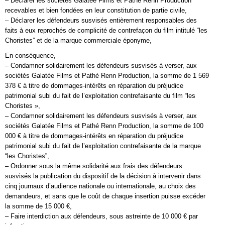
– Déclarer les sociétés Galatée Films et Pathé Renn Production
recevables et bien fondées en leur constitution de partie civile,
– Déclarer les défendeurs susvisés entièrement responsables des
faits à eux reprochés de complicité de contrefaçon du film intitulé “les
Choristes” et de la marque commerciale éponyme,
En conséquence,
– Condamner solidairement les défendeurs susvisés à verser, aux
sociétés Galatée Films et Pathé Renn Production, la somme de 1 569
378 € à titre de dommages-intérêts en réparation du préjudice
patrimonial subi du fait de l’exploitation contrefaisante du film “les
Choristes »,
– Condamner solidairement les défendeurs susvisés à verser, aux
sociétés Galatée Films et Pathé Renn Production, la somme de 100
000 € à titre de dommages-intérêts en réparation du préjudice
patrimonial subi du fait de l’exploitation contrefaisante de la marque
“les Choristes”,
– Ordonner sous la même solidarité aux frais des défendeurs
susvisés la publication du dispositif de la décision à intervenir dans
cinq journaux d’audience nationale ou internationale, au choix des
demandeurs, et sans que le coût de chaque insertion puisse excéder
la somme de 15 000 €,
– Faire interdiction aux défendeurs, sous astreinte de 10 000 € par