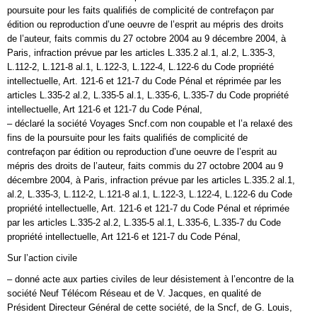
poursuite pour les faits qualifiés de complicité de contrefaçon par
édition ou reproduction d’une oeuvre de l’esprit au mépris des droits
de l’auteur, faits commis du 27 octobre 2004 au 9 décembre 2004, à
Paris, infraction prévue par les articles L.335.2 al.1, al.2, L.335-3,
L.112-2, L.121-8 al.1, L.122-3, L.122-4, L.122-6 du Code propriété
intellectuelle, Art. 121-6 et 121-7 du Code Pénal et réprimée par les
articles L.335-2 al.2, L.335-5 al.1, L.335-6, L.335-7 du Code propriété
intellectuelle, Art 121-6 et 121-7 du Code Pénal,
– déclaré la société Voyages Sncf.com non coupable et l’a relaxé des
fins de la poursuite pour les faits qualifiés de complicité de
contrefaçon par édition ou reproduction d’une oeuvre de l’esprit au
mépris des droits de l’auteur, faits commis du 27 octobre 2004 au 9
décembre 2004, à Paris, infraction prévue par les articles L.335.2 al.1,
al.2, L.335-3, L.112-2, L.121-8 al.1, L.122-3, L.122-4, L.122-6 du Code
propriété intellectuelle, Art. 121-6 et 121-7 du Code Pénal et réprimée
par les articles L.335-2 al.2, L.335-5 al.1, L.335-6, L.335-7 du Code
propriété intellectuelle, Art 121-6 et 121-7 du Code Pénal,
Sur l’action civile
– donné acte aux parties civiles de leur désistement à l’encontre de la
société Neuf Télécom Réseau et de V. Jacques, en qualité de
Président Directeur Général de cette société, de la Sncf, de G. Louis,