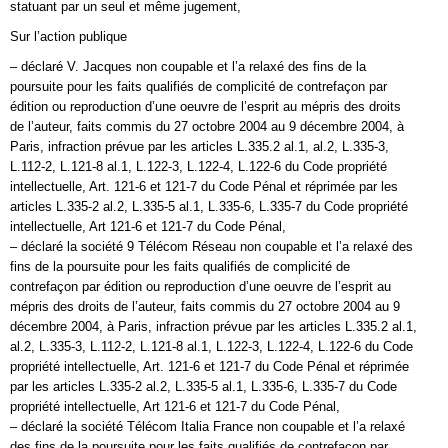
statuant par un seul et même jugement,
Sur l’action publique
– déclaré V. Jacques non coupable et l’a relaxé des fins de la
poursuite pour les faits qualifiés de complicité de contrefaçon par
édition ou reproduction d’une oeuvre de l’esprit au mépris des droits
de l’auteur, faits commis du 27 octobre 2004 au 9 décembre 2004, à
Paris, infraction prévue par les articles L.335.2 al.1, al.2, L.335-3,
L.112-2, L.121-8 al.1, L.122-3, L.122-4, L.122-6 du Code propriété
intellectuelle, Art. 121-6 et 121-7 du Code Pénal et réprimée par les
articles L.335-2 al.2, L.335-5 al.1, L.335-6, L.335-7 du Code propriété
intellectuelle, Art 121-6 et 121-7 du Code Pénal,
– déclaré la société 9 Télécom Réseau non coupable et l’a relaxé des
fins de la poursuite pour les faits qualifiés de complicité de
contrefaçon par édition ou reproduction d’une oeuvre de l’esprit au
mépris des droits de l’auteur, faits commis du 27 octobre 2004 au 9
décembre 2004, à Paris, infraction prévue par les articles L.335.2 al.1,
al.2, L.335-3, L.112-2, L.121-8 al.1, L.122-3, L.122-4, L.122-6 du Code
propriété intellectuelle, Art. 121-6 et 121-7 du Code Pénal et réprimée
par les articles L.335-2 al.2, L.335-5 al.1, L.335-6, L.335-7 du Code
propriété intellectuelle, Art 121-6 et 121-7 du Code Pénal,
– déclaré la société Télécom Italia France non coupable et l’a relaxé
des fins de la poursuite pour les faits qualifiés de contrefaçon par