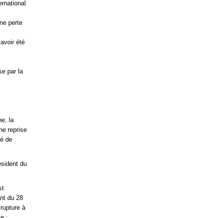
rnational
ne perte
avoir été
se par la
e, la
ne reprise
té de
ésident du
st
ant du 28
rupture à
e ;