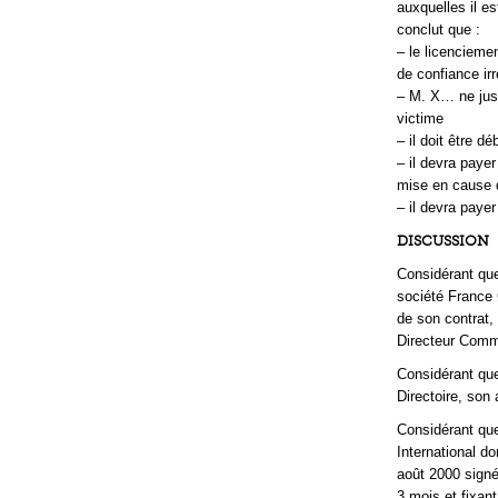
auxquelles il e
conclut que :
– le licencieme
de confiance ir
– M. X… ne just
victime
– il doit être d
– il devra paye
mise en cause 
– il devra paye
DISCUSSION
Considérant qu
société France 
de son contrat,
Directeur Comme
Considérant que
Directoire, son
Considérant que
International d
août 2000 signé
3 mois et fixant