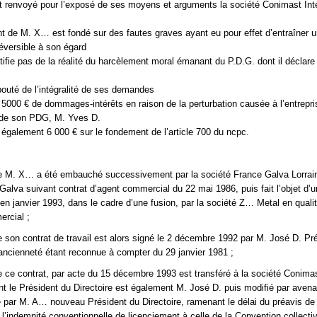
st renvoyé pour l’exposé de ses moyens et arguments la société Conimast Inte
nt de M. X… est fondé sur des fautes graves ayant eu pour effet d’entraîner u
réversible à son égard
ifie pas de la réalité du harcèlement moral émanant du P.D.G. dont il déclare 
ébouté de l’intégralité de ses demandes
r 5000 € de dommages-intérêts en raison de la perturbation causée à l’entrepri
de son PDG, M. Yves D.
r également 6 000 € sur le fondement de l’article 700 du ncpc.
e M. X… a été embauché successivement par la société France Galva Lorrain
Galva suivant contrat d’agent commercial du 22 mai 1986, puis fait l’objet d’u
 en janvier 1993, dans le cadre d’une fusion, par la société Z… Metal en quali
rcial ;
 son contrat de travail est alors signé le 2 décembre 1992 par M. José D. Pr
 ancienneté étant reconnue à compter du 29 janvier 1981 ;
 ce contrat, par acte du 15 décembre 1993 est transféré à la société Conima
ont le Président du Directoire est également M. José D. puis modifié par aven
 par M. A… nouveau Président du Directoire, ramenant le délai du préavis de 
 l’indemnité conventionnelle de licenciement à celle de la Convention collectiv