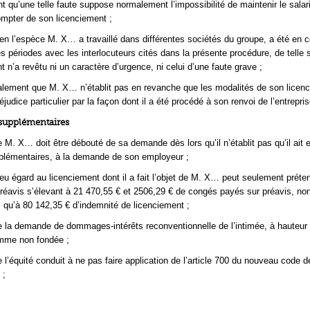
t qu’une telle faute suppose normalement l’impossibilité de maintenir le salar
compter de son licenciement ;
en l’espèce M. X… a travaillé dans différentes sociétés du groupe, a été en c
s périodes avec les interlocuteurs cités dans la présente procédure, de telle 
 n’a revêtu ni un caractère d’urgence, ni celui d’une faute grave ;
lement que M. X… n’établit pas en revanche que les modalités de son licenc
éjudice particulier par la façon dont il a été procédé à son renvoi de l’entrepris
 supplémentaires
 M. X… doit être débouté de sa demande dès lors qu’il n’établit pas qu’il ait 
plémentaires, à la demande de son employeur ;
eu égard au licenciement dont il a fait l’objet de M. X… peut seulement préte
préavis s’élevant à 21 470,55 € et 2506,29 € de congés payés sur préavis, no
i qu’à 80 142,35 € d’indemnité de licenciement ;
 la demande de dommages-intérêts reconventionnelle de l’intimée, à hauteur
omme non fondée ;
 l’équité conduit à ne pas faire application de l’article 700 du nouveau code d
 ;