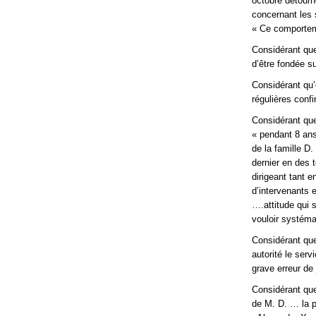
octobre détourné
concernant les s
« Ce comporteme
Considérant que
d’être fondée su
Considérant qu’
régulières conf
Considérant que
« pendant 8 ans
de la famille D.
dernier en des 
dirigeant tant 
d’intervenants e
….attitude qui 
vouloir systéma
Considérant qu
autorité le serv
grave erreur de
Considérant qu
de M. D. … la p