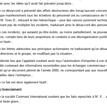
it avec les idées qu’il avait fait prévaloir jusqu’alors ;
 ce désaccord a présenté des effets destructeurs dès lorsqu’aucune concert
t que manifestement tous les échelons du personnel ont eu connaissance de l’
M. Yves D., refusant le lien hiérarchique – pour des raisons purement techni
rivant pas de multiplier les incidents, traduisant ainsi le désaccord des person
 ces incidents, qui auraient pu être évités, au moins partiellement, ne pouvai
rise, compte tenu de leurs proportions et conduire à une désorganisation justif
ur faute ;
 les lettres adressées aux principaux actionnaires ne traduisaient qu’un désa
irections et le groupe, ne modifiant pas la situation ;
ernier lieu que l’appelant soutient avoir reçu l’autorisation d’emporter à son 
able contenant des informations essentielles pour les échanges commerciaux
ffet qu’un document périmé de l’année 2000, ne correspondant pas aux nouvell
elles dans l’entreprise ;
 ce fait est donc également fautif ;
du licenciement
 la société Conimast International soutient que les faits reprochés à M. X… 
ne faute grave ;