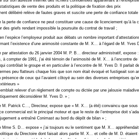
 sur son adresse internet des fichiers confidentiels appartenant à l’entreprise
tatistiques de vente des produits et la politique de fixation des prix
nt délibéré relève de fautes graves et suscite une perte de confiance totale 
 la perte de confiance ne peut constituer une cause de licenciement qu’à la c
r des griefs rendant impossible la poursuite du contrat de travail ;
en l’espèce l’employeur produit aux débats un nombre important d’attestation
irmant l’existence d’une animosité constante de M. X… à l’égard de M. Yves D
 par attestation du 26 janvier 2004 M. P. B… directeur administratif, expose :
, à compter de 1991, j’ai été témoin de l’animosité de M. X… à l’encontre de
 qui contrôlait le groupe et en particulier à l’encontre de M. Yves D. Il parlait d
termes peu flatteurs chaque fois que son nom était évoqué et fustigeait son a
en présence de ceux qui l’avaient côtoyé au sein des diverses entreprises qu’
xtérieurs »
semblait relever d’un règlement de compte ou dictée par une jalousie maladive
tiquement déconsidérer M. Yves D. » ;
e M. Patrick C…, Directeur, expose que « M. X… (a été) convaincu que sous 
ice commercial est le principal moteur et que le reste de l’entreprise doit s’ada
 jugement a entraîné Conimast au bord du dépôt de bilan » ;
e Mme S. D… expose « j’ai toujours eu le sentiment que M. X… appréhendait 
olitique du Directoire dont faisait alors partie M. X… et celle de M. D. étaien