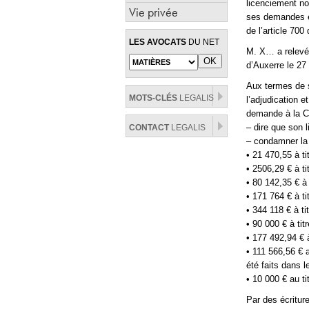
licenciement not
Vie privée
ses demandes et
de l’article 700
LES AVOCATS
DU NET
M. X… a relevé 
d’Auxerre le 27
Aux termes de s
MOTS-CLÉS
LEGALIS
l’adjudication 
demande à la C
– dire que son 
CONTACT
LEGALIS
– condamner la 
• 21 470,55 à ti
• 2506,29 € à t
• 80 142,35 € à
• 171 764 € à t
• 344 118 € à t
• 90 000 € à ti
• 177 492,94 € 
• 111 566,56 € 
été faits dans 
• 10 000 € au ti
Par des écritur