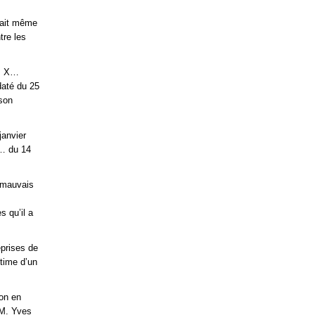
itait même
tre les
M. X…
daté du 25
 son
janvier
G… du 14
e mauvais
s qu’il a
eprises de
ctime d’un
ion en
 M. Yves