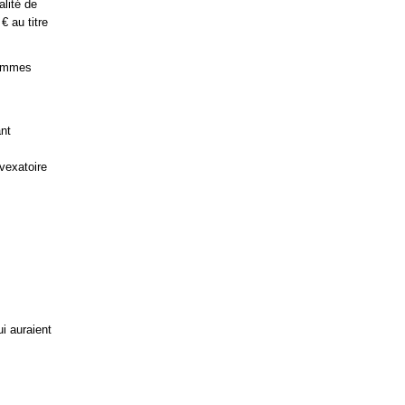
alité de
 au titre
hommes
ant
vexatoire
i auraient