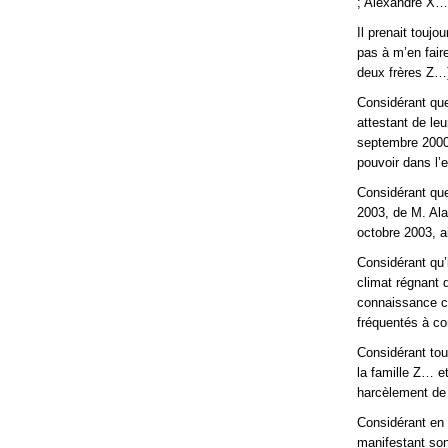
; Alexandre X… n
Il prenait touj
pas à m’en faire
deux frères Z…)
Considérant que
attestant de le
septembre 2000,
pouvoir dans l’
Considérant que
2003, de M. Ala
octobre 2003, a
Considérant qu’
climat régnant 
connaissance co
fréquentés à co
Considérant tou
la famille Z… e
harcèlement de 
Considérant en r
manifestant son