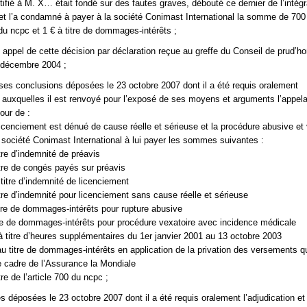
ifié à M. X… était fondé sur des fautes graves, débouté ce dernier de l’intégr
 l’a condamné à payer à la société Conimast International la somme de 700 €
 du ncpc et 1 € à titre de dommages-intérêts ;
appel de cette décision par déclaration reçue au greffe du Conseil de prud’
 décembre 2004 ;
es conclusions déposées le 23 octobre 2007 dont il a été requis oralement
et auxquelles il est renvoyé pour l’exposé de ses moyens et arguments l’appel
our de :
licenciement est dénué de cause réelle et sérieuse et la procédure abusive et 
société Conimast International à lui payer les sommes suivantes :
tre d’indemnité de préavis
itre de congés payés sur préavis
 titre d’indemnité de licenciement
itre d’indemnité pour licenciement sans cause réelle et sérieuse
itre de dommages-intérêts pour rupture abusive
tre de dommages-intérêts pour procédure vexatoire avec incidence médicale
à titre d’heures supplémentaires du 1er janvier 2001 au 13 octobre 2003
au titre de dommages-intérêts en application de la privation des versements qu
le cadre de l’Assurance la Mondiale
tre de l’article 700 du ncpc ;
es déposées le 23 octobre 2007 dont il a été requis oralement l’adjudication et