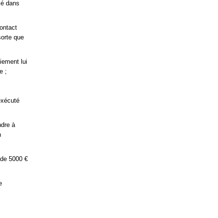
ié dans
ontact
sorte que
iement lui
e ;
exécuté
ndre à
n
 de 5000 €
e