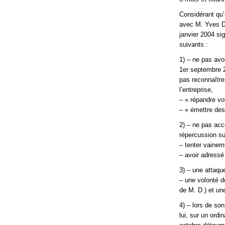
Considérant qu’
avec M. Yves D.
janvier 2004 si
suivants :
1) – ne pas avo
1er septembre 2
pas reconnaître 
l’entreprise,
– « répandre vo
– « émettre des
2) – ne pas acc
répercussion su
– tenter vaineme
– avoir adressé
3) – une attaqu
– une volonté de
de M. D.) et une
4) – lors de so
lui, sur un ordi