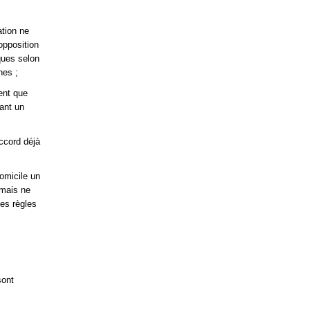
ation ne
opposition
ques selon
nes ;
ent que
iant un
ccord déjà
domicile un
 mais ne
es règles
sont