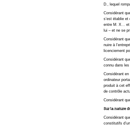
D., lequel rompa
Considérant que
s’est établie e
entre M. X… et 
lui – et ne se p
Considérant que
nuire à l’entrep
licenciement po
Considérant que
connu dans les d
Considérant en d
ordinateur port
produit à cet e
de contrôle actu
Considérant que
Sur la nature 
Considérant que
constitutifs d’u