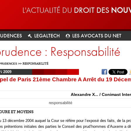
L'ACTUALITÉ DU
DROIT DES
NOUV
RUDENCES
LEGALTECH
LES AVOCATS DU NET
prudence : Responsabilité
PRUDENCES
>>
RESPONSABILITÉ
IN
2009
pel de Paris 21ème Chambre A Arrêt du 19 Déce
Alexandre X... / Conimast Inte
responsabilité
EDURE ET MOYENS
 13 décembre 2004 auquel la Cour se réfère pour l’exposé des faits, de la pr
es prétentions initiales des parties le Conseil des prud’hommes d’Auxerre a di