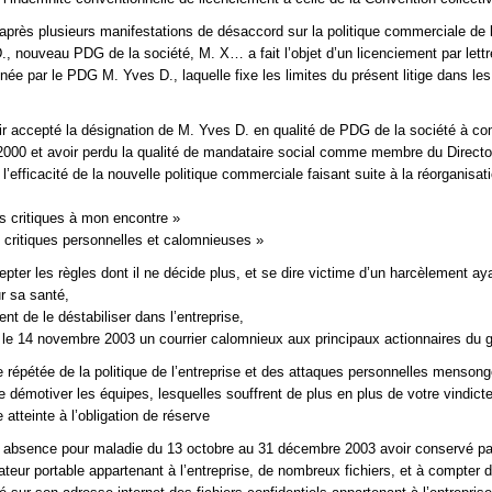
après plusieurs manifestations de désaccord sur la politique commerciale de l
, nouveau PDG de la société, M. X… a fait l’objet d’un licenciement par lettr
gnée par le PDG M. Yves D., laquelle fixe les limites du présent litige dans le
ir accepté la désignation de M. Yves D. en qualité de PDG de la société à co
000 et avoir perdu la qualité de mandataire social comme membre du Directo
l’efficacité de la nouvelle politique commerciale faisant suite à la réorganisat
s critiques à mon encontre »
 critiques personnelles et calomnieuses »
epter les règles dont il ne décide plus, et se dire victime d’un harcèlement ay
r sa santé,
nt de le déstabiliser dans l’entreprise,
 le 14 novembre 2003 un courrier calomnieux aux principaux actionnaires du 
e répétée de la politique de l’entreprise et des attaques personnelles menson
 démotiver les équipes, lesquelles souffrent de plus en plus de votre vindicte
 atteinte à l’obligation de réserve
n absence pour maladie du 13 octobre au 31 décembre 2003 avoir conservé pa
nateur portable appartenant à l’entreprise, de nombreux fichiers, et à compter 