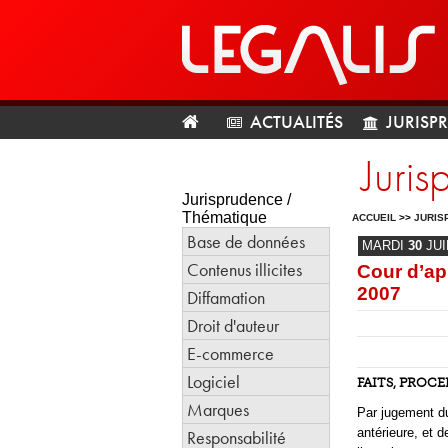
ACTUALITÉS
JURISP
Juris
Jurisprudence /
Thématique
ACCUEIL
>>
JURIS
Base de données
MARDI
30
JU
Contenus illicites
Cour d’ap
2007
Diffamation
Droit d'auteur
E-commerce
Logiciel
FAITS, PROC
Marques
Par jugement du
antérieure, et d
Responsabilité