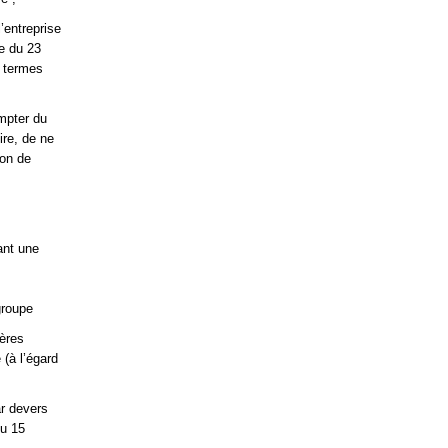
’entreprise
e du 23
s termes
mpter du
ire, de ne
ion de
ant une
groupe
gères
 (à l’égard
r devers
du 15