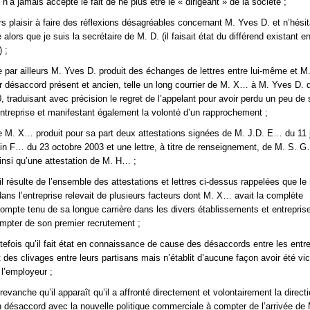
’a jamais accepté le fait de ne plus être le « dirigeant » de la société ;
ours plaisir à faire des réflexions désagréables concernant M. Yves D. et n’hés
 alors que je suis la secrétaire de M. D. (il faisait état du différend existant en
 ;
 par ailleurs M. Yves D. produit des échanges de lettres entre lui-même et 
ur désaccord présent et ancien, telle un long courrier de M. X… à M. Yves D. 
 traduisant avec précision le regret de l’appelant pour avoir perdu un peu de
entreprise et manifestant également la volonté d’un rapprochement ;
 M. X… produit pour sa part deux attestations signées de M. J.D. E… du 11 
in F… du 23 octobre 2003 et une lettre, à titre de renseignement, de M. S. 
insi qu’une attestation de M. H… ;
il résulte de l’ensemble des attestations et lettres ci-dessus rappelées que l
dans l’entreprise relevait de plusieurs facteurs dont M. X… avait la complète
mpte tenu de sa longue carrière dans les divers établissements et entreprise
mpter de son premier recrutement ;
tefois qu’il fait état en connaissance de cause des désaccords entre les entr
t des clivages entre leurs partisans mais n’établit d’aucune façon avoir été vi
l’employeur ;
evanche qu’il apparaît qu’il a affronté directement et volontairement la direct
 désaccord avec la nouvelle politique commerciale à compter de l’arrivée de