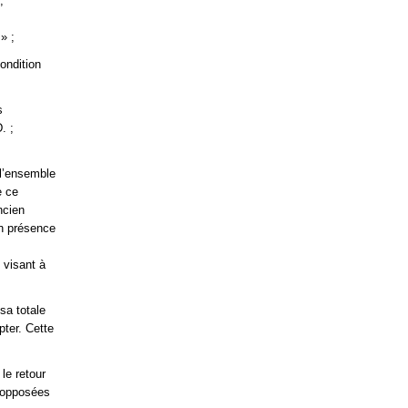
,
» ;
ondition
s
. ;
 l’ensemble
e ce
ncien
en présence
 visant à
sa totale
pter. Cette
le retour
t opposées