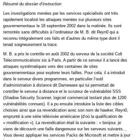
Résumé du dossier d’instruction
Les investigations menées par les services spécialisés ont très
rapidement localisé les attaques menées sur plusieurs sites
gouvernementaux le 18 septembre 2002 dans la matinée. Ils sont
remontés sans difficultés à l’ordinateur de M. B. dit Reyn0 qui a
reconnu intégralement ces faits et d’autres du même type dont il
tenait soigneusement la trace.
M. B. a pris le contrôle en août 2002 du serveur de la société Colt
Telecommunications sis à Paris. A partir de ce serveur il a lancé des
attaques systématiques vers des centaines de sites
gouvernementaux pour explorer leurs failles. Pour cela, il a introduit
dans le serveur divers programmes, en particulier l’outil
d’administration à distance dit Dameware qui lui permettait de
contrôler le serveur à distance et le scruteur de vulnérabilité SSS
(Shadow Sécurity Scanner, logiciel commercial testant plus de 1200
vulnérabilités connues). Il a pu ensuite introduire la liste des cibles
choisies ainsi que sa revendication avec son nom de hawker, Reyn0,
emprunté à une série télévisée américaine (d’où la qualification de
« modification »). La revendication était la suivante : « bonjour, je
viens de découvrir une faille dangereuse sur les serveurs suivants…
Vous devez appliquer les services Packs de Microsoft et mettre à jour