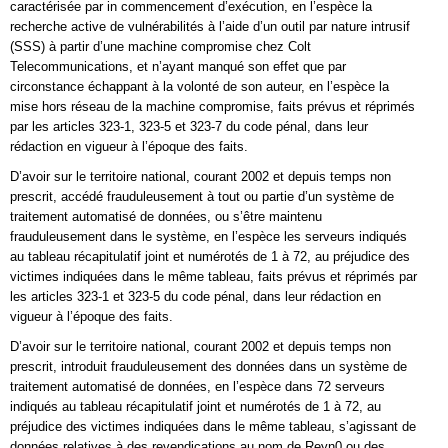
caractérisée par in commencement d’exécution, en l’espèce la
recherche active de vulnérabilités à l’aide d’un outil par nature intrusif
(SSS) à partir d’une machine compromise chez Colt
Telecommunications, et n’ayant manqué son effet que par
circonstance échappant à la volonté de son auteur, en l’espèce la
mise hors réseau de la machine compromise, faits prévus et réprimés
par les articles 323-1, 323-5 et 323-7 du code pénal, dans leur
rédaction en vigueur à l’époque des faits.
D’avoir sur le territoire national, courant 2002 et depuis temps non
prescrit, accédé frauduleusement à tout ou partie d’un système de
traitement automatisé de données, ou s’être maintenu
frauduleusement dans le système, en l’espèce les serveurs indiqués
au tableau récapitulatif joint et numérotés de 1 à 72, au préjudice des
victimes indiquées dans le même tableau, faits prévus et réprimés par
les articles 323-1 et 323-5 du code pénal, dans leur rédaction en
vigueur à l’époque des faits.
D’avoir sur le territoire national, courant 2002 et depuis temps non
prescrit, introduit frauduleusement des données dans un système de
traitement automatisé de données, en l’espèce dans 72 serveurs
indiqués au tableau récapitulatif joint et numérotés de 1 à 72, au
préjudice des victimes indiquées dans le même tableau, s’agissant de
données relatives à des revendications au nom de Reyn0 ou des