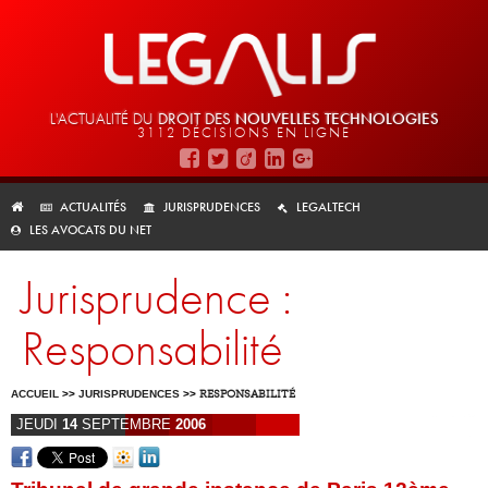
L'ACTUALITÉ DU
DROIT DES
NOUVELLES TECHNOLOGIES
3112 DÉCISIONS EN LIGNE
ACTUALITÉS
JURISPRUDENCES
LEGALTECH
LES AVOCATS DU NET
Jurisprudence :
Responsabilité
ACCUEIL
>>
JURISPRUDENCES
>>
RESPONSABILITÉ
JEUDI
14
SEPTEMBRE
2006