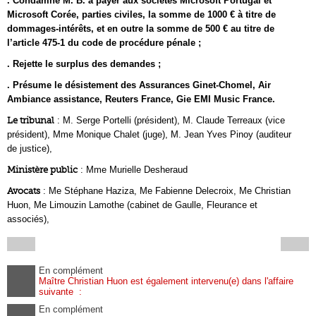
. Condamne M. B. à payer aux sociétés Microsoft Portugal et
Microsoft Corée, parties civiles, la somme de 1000 € à titre de
dommages-intérêts, et en outre la somme de 500 € au titre de
l’article 475-1 du code de procédure pénale ;
. Rejette le surplus des demandes ;
. Présume le désistement des Assurances Ginet-Chomel, Air
Ambiance assistance, Reuters France, Gie EMI Music France.
Le tribunal
: M. Serge Portelli (président), M. Claude Terreaux (vice
président), Mme Monique Chalet (juge), M. Jean Yves Pinoy (auditeur
de justice),
Ministère public
: Mme Murielle Desheraud
Avocats
: Me Stéphane Haziza, Me Fabienne Delecroix, Me Christian
Huon, Me Limouzin Lamothe (cabinet de Gaulle, Fleurance et
associés),
En complément
Maître Christian Huon est également intervenu(e) dans l'affaire
suivante :
En complément