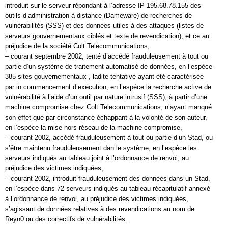
introduit sur le serveur répondant à l’adresse IP 195.68.78.155 des
outils d’administration à distance (Dameware) de recherches de
vulnérabilités (SSS) et des données utiles à des attaques (listes de
serveurs gouvernementaux ciblés et texte de revendication), et ce au
préjudice de la société Colt Telecommunications,
– courant septembre 2002, tenté d’accédé frauduleusement à tout ou
partie d’un système de traitement automatisé de données, en l’espèce
385 sites gouvernementaux , ladite tentative ayant été caractérisée
par in commencement d’exécution, en l’espèce la recherche active de
vulnérabilité à l’aide d’un outil par nature intrusif (SSS), à partir d’une
machine compromise chez Colt Telecommunications, n’ayant manqué
son effet que par circonstance échappant à la volonté de son auteur,
en l’espèce la mise hors réseau de la machine compromise,
– courant 2002, accédé frauduleusement à tout ou partie d’un Stad, ou
s’être maintenu frauduleusement dan le système, en l’espèce les
serveurs indiqués au tableau joint à l’ordonnance de renvoi, au
préjudice des victimes indiquées,
– courant 2002, introduit frauduleusement des données dans un Stad,
en l’espèce dans 72 serveurs indiqués au tableau récapitulatif annexé
à l’ordonnance de renvoi, au préjudice des victimes indiquées,
s’agissant de données relatives à des revendications au nom de
Reyn0 ou des correctifs de vulnérabilités.