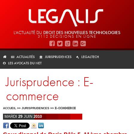
L'ACTUALITÉ DU
DROIT DES
NOUVELLES TECHNOLOGIES
3112 DÉCISIONS EN LIGNE
ACTUALITÉS
JURISPRUDENCES
LEGALTECH
LES AVOCATS DU NET
Jurisprudence : E-
commerce
ACCUEIL
>>
JURISPRUDENCES
>>
E-COMMERCE
MARDI
29
JUIN
2010