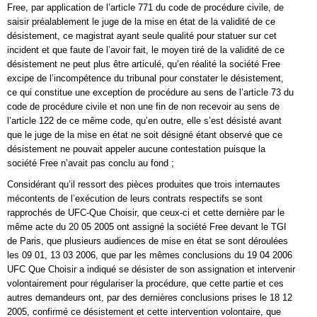
Free, par application de l’article 771 du code de procédure civile, de
saisir préalablement le juge de la mise en état de la validité de ce
désistement, ce magistrat ayant seule qualité pour statuer sur cet
incident et que faute de l’avoir fait, le moyen tiré de la validité de ce
désistement ne peut plus être articulé, qu’en réalité la société Free
excipe de l’incompétence du tribunal pour constater le désistement,
ce qui constitue une exception de procédure au sens de l’article 73 du
code de procédure civile et non une fin de non recevoir au sens de
l’article 122 de ce même code, qu’en outre, elle s’est désisté avant
que le juge de la mise en état ne soit désigné étant observé que ce
désistement ne pouvait appeler aucune contestation puisque la
société Free n’avait pas conclu au fond ;
Considérant qu’il ressort des pièces produites que trois internautes
mécontents de l’exécution de leurs contrats respectifs se sont
rapprochés de UFC-Que Choisir, que ceux-ci et cette dernière par le
même acte du 20 05 2005 ont assigné la société Free devant le TGI
de Paris, que plusieurs audiences de mise en état se sont déroulées
les 09 01, 13 03 2006, que par les mêmes conclusions du 19 04 2006
UFC Que Choisir a indiqué se désister de son assignation et intervenir
volontairement pour régulariser la procédure, que cette partie et ces
autres demandeurs ont, par des dernières conclusions prises le 18 12
2005, confirmé ce désistement et cette intervention volontaire, que