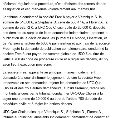
déclarant régulariser la procédure, s’est désistée des termes de son
assignation et est intervenue volontairement aux mêmes fins.
Le tribunal a condamné la société Free à payer à Véronique S. la
somme de 646,88 €, à Stéphane D. celle de 563,47 €, à Florent A. la
somme de 528,72 €, à UFC-Que Choisir celle de 20 000 €, débouté
ces derniers du surplus de leurs demandes indemnitaires, ordonné la
publication de la décision dans les journaux Le Monde, Libération, et
Le Parisien à hauteur de 6000 € par insertion et aux frais de la société
Free, rejeté la demande de publication complémentaire, condamné la
société Free à leur payer une somme globale de 1500 € au titre de
l’article 700 du code de procédure civile et à régler les dépens, dit n’y
avoir lieu à exécution provisoire.
La société Free, appelante au principal, intimés incidemment,
demande à la cour d’infirmer le jugement, de dire la société Free
irrecevable en ses demandes, rejeter les demandes de UFC-Que
Choisir et des trois autres demandeurs, subsidiairement, retenir les
montants alloués par le tribunal, condamner UFC-Que Choisir à lui
payer une somme de 10 000 € au titre de l‘article 700 du code de
procédure civile et à régler les entiers dépens.
UFC-Que Choisir ainsi que Véronique S., Stéphane D., Florent A.,
intimés au principal, appelants incidemment, demandent de confirmer