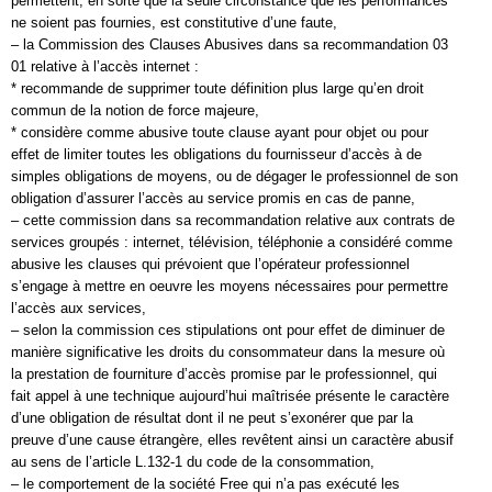
permettent, en sorte que la seule circonstance que les performances
ne soient pas fournies, est constitutive d’une faute,
– la Commission des Clauses Abusives dans sa recommandation 03
01 relative à l’accès internet :
* recommande de supprimer toute définition plus large qu’en droit
commun de la notion de force majeure,
* considère comme abusive toute clause ayant pour objet ou pour
effet de limiter toutes les obligations du fournisseur d’accès à de
simples obligations de moyens, ou de dégager le professionnel de son
obligation d’assurer l’accès au service promis en cas de panne,
– cette commission dans sa recommandation relative aux contrats de
services groupés : internet, télévision, téléphonie a considéré comme
abusive les clauses qui prévoient que l’opérateur professionnel
s’engage à mettre en oeuvre les moyens nécessaires pour permettre
l’accès aux services,
– selon la commission ces stipulations ont pour effet de diminuer de
manière significative les droits du consommateur dans la mesure où
la prestation de fourniture d’accès promise par le professionnel, qui
fait appel à une technique aujourd’hui maîtrisée présente le caractère
d’une obligation de résultat dont il ne peut s’exonérer que par la
preuve d’une cause étrangère, elles revêtent ainsi un caractère abusif
au sens de l’article L.132-1 du code de la consommation,
– le comportement de la société Free qui n’a pas exécuté les