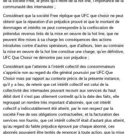
de la société Free, le profit qu’il retire de la hot line, l’importance de la
communauté des internautes ;
Considérant que la société Free réplique que UFC que choisir ne peut
obtenir que la réparation d’un préjudice prouvé et que le montant de
dommages et intérêts ne peut correspondre à la confiscation de
prétendus revenus tirés de la mise en oeuvre de la hot line, que ne
peuvent être mises à sa charge les conséquences des actions
introduites contre d’autres opérateurs, que d’ailleurs, bien au contraire
la mise en oeuvre de la hot line constitue une charge, qu’en définitive,
UFC Que Choisir ne démontre pas son préjudice ;
Considérant que l’atteinte à l’intérêt collectif des consommateurs
s’apprécie non au regard du rôle général poursuivi par UFC-Que
Choisir mais par rapport au contexte précis de la présente instance,
qu’il y a lieu, de retenir que cet intérêt collectif est celui de la
collectivité des internautes pouvant recourir aux services du haut
débit dont il n’est pas utilement contredit qu’à la date des faits, elle
regroupait un nombre très important d’abonnés, que cet intérêt
collectif a indiscutablement été atteint, par le non respect par la
société Free de ses obligations contractuelles, et la facturation des
services non fournis, que cet intérêt collectif était d’autant plus atteint,
qu’au regard du faible préjudice éprouvé par chaque abonné, ces
abonnés pouvaient être tentés de renoncer à toute action, que la mise