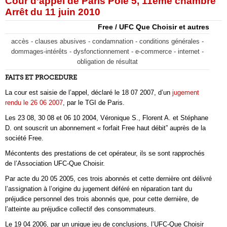
Cour d’appel de Paris Pôle 5, 11ème chambre
Arrêt du 11 juin 2010
Free / UFC Que Choisir et autres
accès - clauses abusives - condamnation - conditions générales -
dommages-intérêts - dysfonctionnement - e-commerce - internet -
obligation de résultat
FAITS ET PROCEDURE
La cour est saisie de l’appel, déclaré le 18 07 2007, d’un
jugement
rendu le 26 06 2007
, par le TGI de Paris.
Les 23 08, 30 08 et 06 10 2004, Véronique S., Florent A. et Stéphane
D. ont souscrit un abonnement « forfait Free haut débit” auprès de la
société Free.
Mécontents des prestations de cet opérateur, ils se sont rapprochés
de l’Association UFC-Que Choisir.
Par acte du 20 05 2005, ces trois abonnés et cette dernière ont délivré
l’assignation à l’origine du jugement déféré en réparation tant du
préjudice personnel des trois abonnés que, pour cette dernière, de
l’atteinte au préjudice collectif des consommateurs.
Le 19 04 2006, par un unique jeu de conclusions, l’UFC-Que Choisir