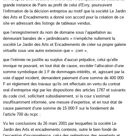
grande instance de Paris au profit de celui d’Evry, poursuivent
l’infirmation de la décision entreprise au motif que la société Le Jardin
des Arts et Encadrements a donné son accord pour la création de ce
site en adressant des listings de tableaux vendus,
que l’enregistrement du nom de domaine sous l’appellation au
demeurant banales de « jardindesarts » n’empêche nullement la
société Le Jardin des Arts et Encadrements de créer sa propre galerie
virtuelle sous une autre extension que « .com »,
que l’intimée ne justifie au surplus d’aucun préjudice, celui qu’elle
invoque ne pouvant, en tout état de cause, excéder l’allocation d’une
somme symbolique de 1 F de dommages-intérêts, et, agissant par la
voie d’appel incident, demandent paiement d’une somme de 400 000
F en règlement des travaux qu’ils ont effectués en vertu du contrat
oral d’entreprise régi par les dispositions des articles 1787 et suivants
du code civil, sollicitant subsidiairement, si la cour s’estimait
insuffisamment informée, une mesure d’expertise, et en tout état de
cause paiement d’une somme de 15 000 F sur le fondement de
l’article 700 du ncpc ;
Vu les conclusions du 26 mars 2001 par lesquelles la société Le
Jardin des Arts et encadrements conteste, outre le bien fondé de
l’exception d’incompétence, celui des prétentions des appelants et,