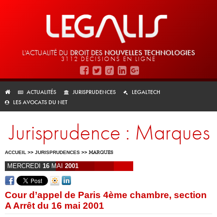
L'ACTUALITÉ DU
DROIT DES
NOUVELLES TECHNOLOGIES
3112 DÉCISIONS EN LIGNE
ACTUALITÉS
JURISPRUDENCES
LEGALTECH
LES AVOCATS DU NET
Jurisprudence : Marques
ACCUEIL
>>
JURISPRUDENCES
>>
MARQUES
MERCREDI
16
MAI
2001
Cour d’appel de Paris 4ème chambre, section
A Arrêt du 16 mai 2001