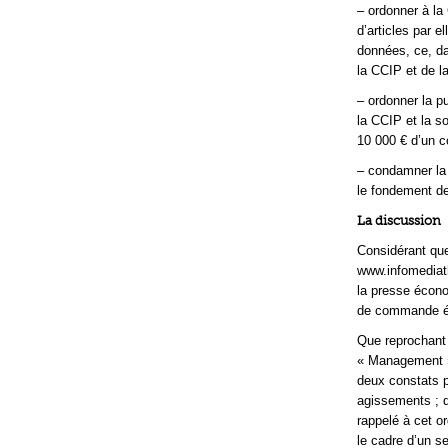
– ordonner à la
d’articles par e
données, ce, da
la CCIP et de 
– ordonner la p
la CCIP et la s
10 000 € d’un c
– condamner la
le fondement de 
La discussion
Considérant que
www.infomediat
la presse écono
de commande éle
Que reprochant 
« Management » 
deux constats 
agissements ; q
rappelé à cet o
le cadre d’un s