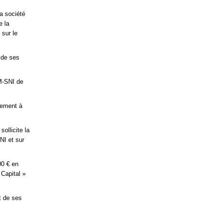
a société
e la
sur le
 de ses
OM-SNI de
iement à
ollicite la
NI et sur
00 € en
 Capital »
t de ses