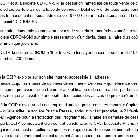
 CCIP et à la société CDROM-SNI la cessation immédiate de toute vente de 
lle édités par le biais de la base de données « Delphes » et de toute autre bas
ns le monde entier, sous astreinte de 10 000 € par infraction constatée à la 
la société CDROM-SNI,
ublication dans trois journaux ou revues de son choix, aux frais avancés in so
ociété CDROM-SNI sur simple présentation d’un devis, dans la limite d’un coû
ommuniqué judiciaire,
 CCIP, la société CDROM-SNI et le CFC à lui payer chacun la somme de 10 0
l’article 700 du ncpc ;
 la CCIP exploite sur son site internet accessible à l’adresse
heque.ccip.fr une base de données dénommée « Delphes » qui référence des
mique et professionnelle et permet aux utilisateurs de commander, par le biai
ctronique accessible sur ce site, des copies des articles de presse référen
à la CCIP d’avoir vendu des copies d’articles parus dans les revues « Capital
qu’elle édite, la société Prisma Presse, après avoir fait procéder, le 21 févri
par l’Agence pour la Protection des Programmes, l’a mise en demeure de ces
ue la CCIP se prévalant d’un contrat conclu avec le CFC, la société Prisma 
rganisme de gestion collective que les reprographies litigieuses étaient effec
ervice à but commercial qui échappaient à sa gestion ; que ces mises en de