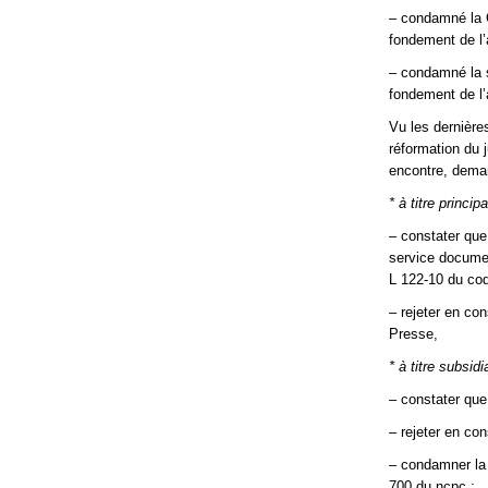
– condamné la 
fondement de l’
– condamné la 
fondement de l’
Vu les dernière
réformation du 
encontre, deman
* à titre principa
– constater que
service document
L 122-10 du code
– rejeter en co
Presse,
* à titre subsidia
– constater que
– rejeter en co
– condamner la 
700 du ncpc ;