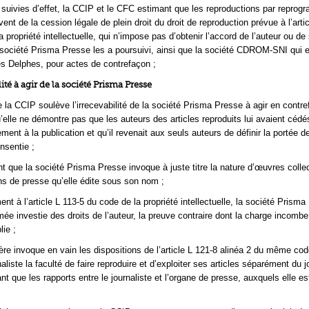
 suivies d’effet, la CCIP et le CFC estimant que les reproductions par reprogr
ent de la cession légale de plein droit du droit de reproduction prévue à l’arti
 propriété intellectuelle, qui n’impose pas d’obtenir l’accord de l’auteur ou de
a société Prisma Presse les a poursuivi, ainsi que la société CDROM-SNI qui e
s Delphes, pour actes de contrefaçon ;
lité à agir de la société Prisma Presse
 la CCIP soulève l’irrecevabilité de la société Prisma Presse à agir en contr
u’elle ne démontre pas que les auteurs des articles reproduits lui avaient cédé
ement à la publication et qu’il revenait aux seuls auteurs de définir la portée d
onsentie ;
t que la société Prisma Presse invoque à juste titre la nature d’œuvres colle
ns de presse qu’elle édite sous son nom ;
t à l’article L 113-5 du code de la propriété intellectuelle, la société Prisma
ée investie des droits de l’auteur, la preuve contraire dont la charge incomb
lie ;
ère invoque en vain les dispositions de l’article L 121-8 alinéa 2 du même cod
aliste la faculté de faire reproduire et d’exploiter ses articles séparément du j
nt que les rapports entre le journaliste et l’organe de presse, auxquels elle es