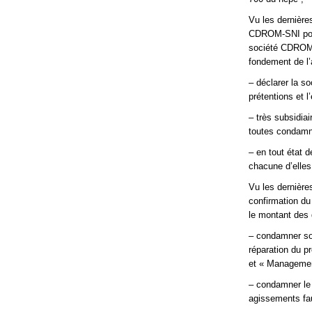
Vu les dernière
CDROM-SNI pours
société CDROM-
fondement de l’
– déclarer la s
prétentions et l
– très subsidia
toutes condamna
– en tout état 
chacune d’elles
Vu les dernières
confirmation du
le montant des
– condamner so
réparation du pr
et « Managemen
– condamner le 
agissements fau