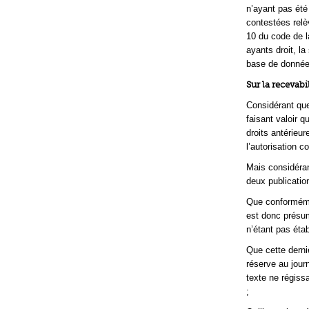
n’ayant pas été
contestées relèv
10 du code de la
ayants droit, l
base de donnée
Sur la recevabi
Considérant que
faisant valoir q
droits antérieur
l’autorisation c
Mais considéran
deux publicatio
Que conformémen
est donc présum
n’étant pas étab
Que cette derni
réserve au journ
texte ne régissa
;