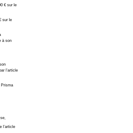
0 € sur le
 sur le
a
e à son
 son
r l’article
é Prisma
sse,
l’article