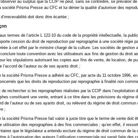
d’observer au surplus que la CCIP ne peut, sans se contredire, se prévaloir de 
a société Prisma Presse au CFC et lui dénier la qualité d’autoriser des reprodu
d’irrecevabilité doit donc être écartée ;
açon
ux termes de l’article L 122-10 du code de la propriété intellectuelle, la publi
rte cession du droit de reproduction par reprographie à une société régie par 
agréée à cet effet par le ministre chargé de la culture. Les sociétés de gestion
conclure toute convention avec les utilisateurs aux fins de gestion du droit ai
ur les stipulations autorisant les copies aux fins de vente, de location, de pu
 l’accord de l’auteur ou de ses ayants droit ;
 la société Prisma Presse a adhéré au CFC, par acte du 11 octobre 1996, en
oncernés que les droits de reproduction par reprographie à finalité non comme
c de rechercher si les reprographies réalisées par la CCIP dans l’exploitation
hes constituent une vente, entrant à ce titre dans les prévisions du régime d
rd de l’auteur ou de ses ayants droit, ou relèvent du régime de droit commun 
ve ;
la société Prisma Presse fait valoir à juste titre que le terme de vente doit ê
 utilisation des reprographies à des fins commerciales ; qu’en effet, il ressor
taires que le législateur a entendu exclure du régime de droit commun de la 
tre à l’autorisation des auteurs l’utilisation commerciale qui serait faite des 