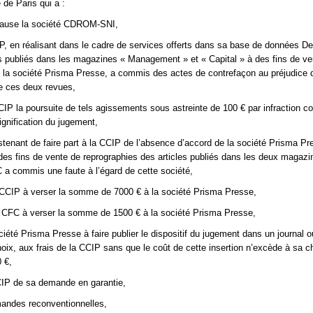
 de Paris qui a :
cause la société CDROM-SNI,
IP, en réalisant dans le cadre de services offerts dans sa base de données D
es publiés dans les magazines « Management » et « Capital » à des fins de ve
de la société Prisma Presse, a commis des actes de contrefaçon au préjudice 
te ces deux revues,
 CCIP la poursuite de tels agissements sous astreinte de 100 € par infraction c
ignification du jugement,
bstenant de faire part à la CCIP de l’absence d’accord de la société Prisma Pr
à des fins de vente de reprographies des articles publiés dans les deux magazi
C a commis une faute à l’égard de cette société,
CCIP à verser la somme de 7000 € à la société Prisma Presse,
 CFC à verser la somme de 1500 € à la société Prisma Presse,
ociété Prisma Presse à faire publier le dispositif du jugement dans un journal 
oix, aux frais de la CCIP sans que le coût de cette insertion n’excède à sa c
 €,
CIP de sa demande en garantie,
mandes reconventionnelles,