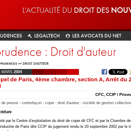
L'ACTUALITÉ DU
DROIT DES
NOUV
RUDENCES
LEGALTECH
LES AVOCATS DU NET
prudence : Droit d'auteur
PRUDENCES
>>
DROIT D'AUTEUR
4
MARS
2004
pel de Paris, 4ème chambre, section A, Arrêt du 
4
CFC, CCIP / Prism
e de presse - contrefaçon - copie - droit d'auteur - société de gestion collective
océdure
jeté par le Centre d’exploitation du droit de copie dit CFC et par la Chambre de
ndustrie de Paris dite CCIP du jugement rendu le 20 septembre 2002 par le tr