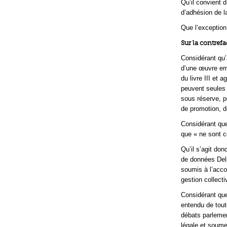
Qu’il convient 
d’adhésion de l
Que l’exception 
Sur la contref
Considérant qu’a
d’une œuvre empo
du livre III et 
peuvent seules 
sous réserve, po
de promotion, de
Considérant que
que « ne sont c
Qu’il s’agit don
de données Delp
soumis à l’acco
gestion collecti
Considérant que 
entendu de toute
débats parlemen
légale et soumet