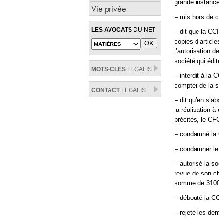
grande instance
Vie privée
– mis hors de 
LES AVOCATS
DU NET
– dit que la CC
copies d’articl
l’autorisation 
société qui édi
MOTS-CLÉS
LEGALIS
– interdit à la
compter de la s
CONTACT
LEGALIS
– dit qu’en s’a
la réalisation 
précités, le CF
– condamné la 
– condamner le
– autorisé la s
revue de son ch
somme de 3100
– débouté la C
– rejeté les de