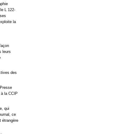
aphie
cle L 122-
 ses
xploite la
efaçon
s leurs
e
ctives des
 Presse
e à la CCIP
e, qui
ournal, ce
t étrangère