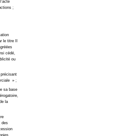
l’acte
ctions ;
cation
le titre II
 agréées
nsi cédé,
blicité ou
 précisant
rciale » ;
 de sa base
érogatoire,
de la
tre
t des
cession
copies