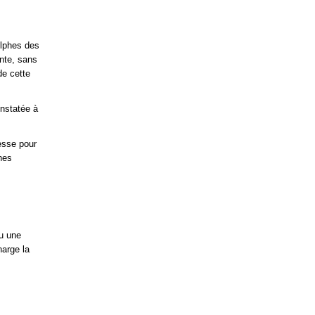
elphes des
nte, sans
de cette
onstatée à
esse pour
nes
ou une
harge la