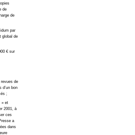
copies
e de
charge de
lidum par
t global de
00 € sur
 revues de
s d’un bon
cés ;
 » et
er 2001, à
ser ces
Presse a
tuées dans
meure