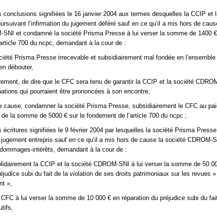
s conclusions signifiées le 16 janvier 2004 aux termes desquelles la CCIP et l
uivant l’infirmation du jugement déféré sauf en ce qu’il a mis hors de caus
SNI et condamné la société Prisma Presse à lui verser la somme de 1400 € 
article 700 du ncpc, demandant à la cour de :
ociété Prisma Presse irrecevable et subsidiairement mal fondée en l’ensemble
’en débouter,
irement, de dire que le CFC sera tenu de garantir la CCIP et la société CDR
tions qui pourraient être prononcées à son encontre,
de cause, condamner la société Prisma Presse, subsidiairement le CFC au pa
 de la somme de 5000 € sur le fondement de l’article 700 du ncpc ;
 écritures signifiées le 9 février 2004 par lesquelles la société Prisma Presse s
 jugement entrepris sauf en ce qu’il a mis hors de cause la société CDROM-S
 dommages-intérêts, demandant à la cour de :
lidairement la CCIP et la société CDROM-SNI à lui verser la somme de 50 0
éjudice subi du fait de la violation de ses droits patrimoniaux sur les revues «
t »,
CFC à lui verser la somme de 10 000 € en réparation du préjudice subi du fai
tifs,