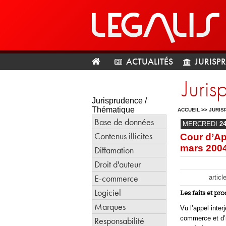
ACTUALITÉS
JURISP
Juris
Jurisprudence /
Thématique
ACCUEIL
>>
JURIS
Base de données
MERCREDI
2
Contenus illicites
Cour d’Ap
mars 200
Diffamation
Droit d'auteur
E-commerce
articl
Logiciel
Les faits et pr
Marques
Vu l’appel inter
commerce et d’i
Responsabilité