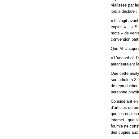
réalisées par l
lois a déclaré :
« Il s’agit avan
copies »… « S’i
mots « de vente
convention parti
Que M. Jacques 
« L’accord de l
autoriseraient l
Que cette analy
son article 5.2
de reproduction 
personne physiq
Considérant en
d’articles de p
que les copies 
internet ; que s
fournie ne cons
des copies aux f