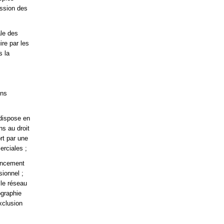
ission des
ale des
re par les
s la
ons
 dispose en
ns au droit
rt par une
erciales ;
encement
sionnel ;
 le réseau
ographie
xclusion