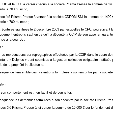
CCIP et le CFC à verser chacun à la société Prisma Presse la somme de 140
article 700 du ncpc,
société Prisma Presse à verser à la société CDROM-SNI la somme de 1400 €
article 700 du ncpc ;
s écritures signifiées le 2 décembre 2003 par lesquelles le CFC, poursuivant l
jugement entrepris sauf en ce qu’il a débouté la CCIP de son appel en garanti
de à la cour de :
l :
 les reproductions par reprographies effectuées par la CCIP dans le cadre de
aire « Delphes » sont soumises à la gestion collective obligatoire instituée pa
 de la propriété intellectuelle,
nséquence l’ensemble des prétentions formulées à son encontre par la sociét
ire :
 son comportement est non fautif et de bonne foi,
nséquence les demandes formulées à son encontre par la société Prisma Pre
société Prisma Presse à lui verser la somme de 10 000 € sur le fondement de 