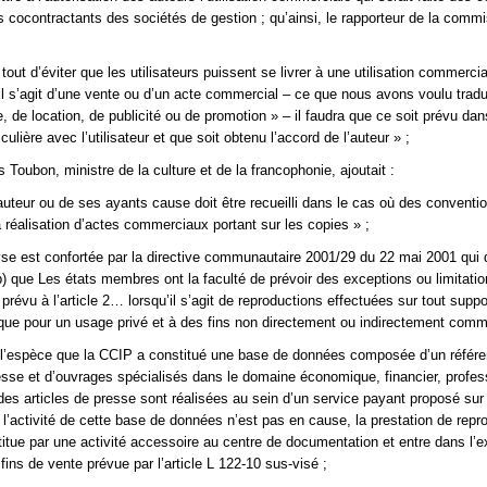
es cocontractants des sociétés de gestion ; qu’ainsi, le rapporteur de la comm
t tout d’éviter que les utilisateurs puissent se livrer à une utilisation commerci
l s’agit d’une vente ou d’un acte commercial – ce que nous avons voulu tradui
, de location, de publicité ou de promotion » – il faudra que ce soit prévu dan
culière avec l’utilisateur et que soit obtenu l’accord de l’auteur » ;
Toubon, ministre de la culture et de la francophonie, ajoutait :
’auteur ou de ses ayants cause doit être recueilli dans le cas où des conventi
a réalisation d’actes commerciaux portant sur les copies » ;
se est confortée par la directive communautaire 2001/29 du 22 mai 2001 qui
 b) que Les états membres ont la faculté de prévoir des exceptions ou limitatio
prévu à l’article 2… lorsqu’il s’agit de reproductions effectuées sur tout suppo
ue pour un usage privé et à des fins non directement ou indirectement comm
 l’espèce que la CCIP a constitué une base de données composée d’un référ
resse et d’ouvrages spécialisés dans le domaine économique, financier, profes
des articles de presse sont réalisées au sein d’un service payant proposé sur
i l’activité de cette base de données n’est pas en cause, la prestation de repr
titue par une activité accessoire au centre de documentation et entre dans l’e
ins de vente prévue par l’article L 122-10 sus-visé ;