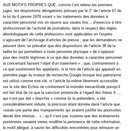
AUX MOTIFS PROPRES QUE, comme l’ont retenu les premiers
juges, les dispositions dérogatoires prévues par le 2° de l’article 67 de
la loi du 6 janvier 1978 visant « les traitements des données à
caractère personnel mis en oeuvre aux seules fins… d’exercice à titre
professionnel de l’activité de journaliste, dans le respect des règles
déontologiques de cette profession» sont applicables en l’espère
s’agissant de l’archivage d’articles de presse ; que les demandeurs ne
peuvent donc se prévaloir que des dispositions de l’article 38 de la
ladite loi qui permettent à toute personne physique « de s’opposer
pour des motifs légitimes à ce que des données à caractère personnel
la concernant fassent l’objet d’un traitement » ; que, contrairement à
ce que soutiennent les appelants, ni le titre de l’article qui apparaît en
première page du moteur de recherche Google lorsque leur patronyme
est utilisé comme mot-clé, ni l’article lui-même librement accessible
sur le site des Echos ne contiennent la moindre inexactitude puisqu’il
est fait état de ce que la sanction prononcée à l’égard des frères X…,
qui n’ont pas été « blanchis » comme ils le prétendent, a été
considérablement réduite, la précision étant donnée dans l’article que
«seule une partie des manquements qui avaient justifié les poursuites
devait être retenue… » ; qu’il n’est pas soutenu que des évènements
postérieurs seraient venus modifier la pertinence de cette information,
le motif allégué, à savoir les difficultés rencontrées pour retrouver un