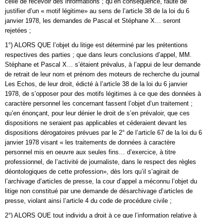
celle de recevoir des informations ; qu’en conséquence, faute de
justifier d’un « motif légitime» au sens de l’article 38 de la loi du 6
janvier 1978, les demandes de Pascal et Stéphane X… seront
rejetées ;
1°) ALORS QUE l’objet du litige est déterminé par les prétentions
respectives des parties ; que dans leurs conclusions d’appel, MM.
Stéphane et Pascal X… s’étaient prévalus, à l’appui de leur demande
de retrait de leur nom et prénom des moteurs de recherche du journal
Les Echos, de leur droit, édicté à l’article 38 de la loi du 6 janvier
1978, de s’opposer pour des motifs légitimes à ce que des données à
caractère personnel les concernant fassent l’objet d’un traitement ;
qu’en énonçant, pour leur dénier le droit de s’en prévaloir, que ces
dispositions ne seraient pas applicables et céderaient devant les
dispositions dérogatoires prévues par le 2° de l’article 67 de la loi du 6
janvier 1978 visant « les traitements de données à caractère
personnel mis en oeuvre aux seules fins… d’exercice, à titre
professionnel, de l’activité de journaliste, dans le respect des règles
déontologiques de cette profession», dès lors qu’il s’agirait de
l’archivage d’articles de presse, la cour d’appel a méconnu l’objet du
litige non constitué par une demande de désarchivage d’articles de
presse, violant ainsi l’article 4 du code de procédure civile ;
2°) ALORS QUE tout individu a droit à ce que l’information relative à