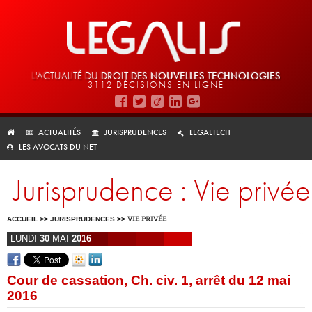
L'ACTUALITÉ DU
DROIT DES
NOUVELLES TECHNOLOGIES
3112 DÉCISIONS EN LIGNE
ACTUALITÉS
JURISPRUDENCES
LEGALTECH
LES AVOCATS DU NET
Jurisprudence : Vie privée
ACCUEIL
>>
JURISPRUDENCES
>>
VIE PRIVÉE
LUNDI
30
MAI
2016
Cour de cassation, Ch. civ. 1, arrêt du 12 mai
2016