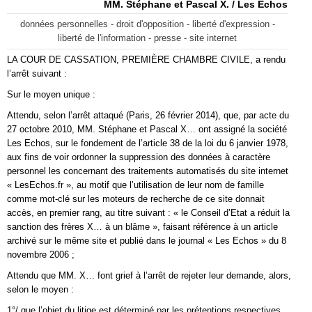
MM. Stéphane et Pascal X. / Les Echos
données personnelles - droit d'opposition - liberté d'expression -
liberté de l'information - presse - site internet
LA COUR DE CASSATION, PREMIÈRE CHAMBRE CIVILE, a rendu
l’arrêt suivant :
Sur le moyen unique :
Attendu, selon l’arrêt attaqué (Paris, 26 février 2014), que, par acte du
27 octobre 2010, MM. Stéphane et Pascal X… ont assigné la société
Les Echos, sur le fondement de l’article 38 de la loi du 6 janvier 1978,
aux fins de voir ordonner la suppression des données à caractère
personnel les concernant des traitements automatisés du site internet
« LesEchos.fr », au motif que l’utilisation de leur nom de famille
comme mot-clé sur les moteurs de recherche de ce site donnait
accès, en premier rang, au titre suivant : « le Conseil d’Etat a réduit la
sanction des frères X… à un blâme », faisant référence à un article
archivé sur le même site et publié dans le journal « Les Echos » du 8
novembre 2006 ;
Attendu que MM. X… font grief à l’arrêt de rejeter leur demande, alors,
selon le moyen :
1°/ que l’objet du litige est déterminé par les prétentions respectives