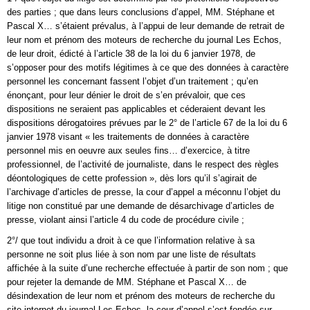
des parties ; que dans leurs conclusions d’appel, MM. Stéphane et
Pascal X… s’étaient prévalus, à l’appui de leur demande de retrait de
leur nom et prénom des moteurs de recherche du journal Les Echos,
de leur droit, édicté à l’article 38 de la loi du 6 janvier 1978, de
s’opposer pour des motifs légitimes à ce que des données à caractère
personnel les concernant fassent l’objet d’un traitement ; qu’en
énonçant, pour leur dénier le droit de s’en prévaloir, que ces
dispositions ne seraient pas applicables et céderaient devant les
dispositions dérogatoires prévues par le 2° de l’article 67 de la loi du 6
janvier 1978 visant « les traitements de données à caractère
personnel mis en oeuvre aux seules fins… d’exercice, à titre
professionnel, de l’activité de journaliste, dans le respect des règles
déontologiques de cette profession », dès lors qu’il s’agirait de
l’archivage d’articles de presse, la cour d’appel a méconnu l’objet du
litige non constitué par une demande de désarchivage d’articles de
presse, violant ainsi l’article 4 du code de procédure civile ;
2°/ que tout individu a droit à ce que l’information relative à sa
personne ne soit plus liée à son nom par une liste de résultats
affichée à la suite d’une recherche effectuée à partir de son nom ; que
pour rejeter la demande de MM. Stéphane et Pascal X… de
désindexation de leur nom et prénom des moteurs de recherche du
site internet du journal Les Echos, la cour d’appel s’est fondée sur