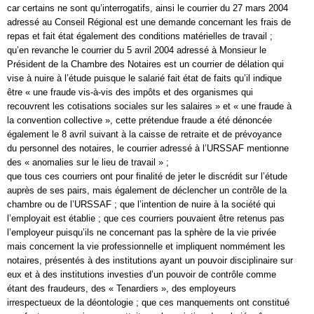
car certains ne sont qu’interrogatifs, ainsi le courrier du 27 mars 2004
adressé au Conseil Régional est une demande concernant les frais de
repas et fait état également des conditions matérielles de travail ;
qu’en revanche le courrier du 5 avril 2004 adressé à Monsieur le
Président de la Chambre des Notaires est un courrier de délation qui
vise à nuire à l’étude puisque le salarié fait état de faits qu’il indique
être « une fraude vis-à-vis des impôts et des organismes qui
recouvrent les cotisations sociales sur les salaires » et « une fraude à
la convention collective », cette prétendue fraude a été dénoncée
également le 8 avril suivant à la caisse de retraite et de prévoyance
du personnel des notaires, le courrier adressé à l’URSSAF mentionne
des « anomalies sur le lieu de travail » ;
que tous ces courriers ont pour finalité de jeter le discrédit sur l’étude
auprès de ses pairs, mais également de déclencher un contrôle de la
chambre ou de l’URSSAF ; que l’intention de nuire à la société qui
l’employait est établie ; que ces courriers pouvaient être retenus pas
l’employeur puisqu’ils ne concernant pas la sphère de la vie privée
mais concernent la vie professionnelle et impliquent nommément les
notaires, présentés à des institutions ayant un pouvoir disciplinaire sur
eux et à des institutions investies d’un pouvoir de contrôle comme
étant des fraudeurs, des « Tenardiers », des employeurs
irrespectueux de la déontologie ; que ces manquements ont constitué