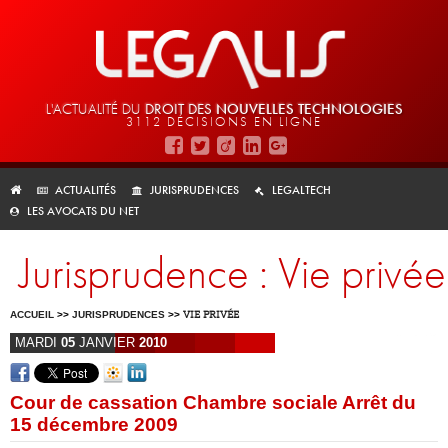
L'ACTUALITÉ DU
DROIT DES
NOUVELLES TECHNOLOGIES
3112 DÉCISIONS EN LIGNE
ACTUALITÉS
JURISPRUDENCES
LEGALTECH
LES AVOCATS DU NET
Jurisprudence : Vie privée
ACCUEIL
>>
JURISPRUDENCES
>>
VIE PRIVÉE
MARDI
05
JANVIER
2010
Cour de cassation Chambre sociale Arrêt du
15 décembre 2009