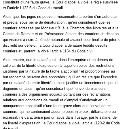
constitutif d’une faute grave, la Cour d’appel a violé la règle susvisée
et l’article L122-6 du Code du travail.
Alors que, les juges ne peuvent méconnaître la portée d’un acte clair
et précis, sous peine de dénaturation ; qu’en considérant que les
courriers adressés par Monsieur B. à la Chambre des Notaires et à la
Caisse de Retraite et de Prévoyance étaient des courriers de délation
qui visaient à nuire à l’étude notariale et avaient pour finalité de jeter le
discrédit sur celle-ci, la Cour d’appel a dénaturé lesdits desdits
courriers et, partant, a violé l’article 1134 du Code civil ;
Alors encore, que le salarié jouit, dans l’entreprise et en dehors de
celle-ci, de la liberté d’expression à laquelle seules des restrictions
justifiées par la nature de la tâche à accomplir et proportionnées au
but recherché peuvent être apportées ; qu’il en résulte que l’exercice
par un salarié de cette liberté ne peut justifier un licenciement que s’il
dégénère en abus ; qu’en considérant que l’envoi de plusieurs
courriers à des organismes sociaux portant sur des réclamations
relatives aux conditions de travail et d’emploi s’analysait en un
manquement constitutif d’une faute grave alors que l’envoi de tels
courriers, qui ne contenaient aucun propos injurieux, diffamatoire ou
excessif, ne caractérise pas un abus dans l’usage, par le salarié, de
sa liberté d’expression, la Cour d’appel a violé l’article L120-2 du Code
du travail ;