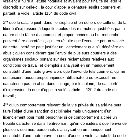
visaient à nuire à l’étude notariale et avaient pour finalité de jeter le
discrédit sur celle-ci, la cour d’appel a dénaturé lesdits courriers et,
partant, a violé l’article 1134 du code civil ;
3°/ que le salarié jouit, dans l’entreprise et en dehors de celle-ci, de la
liberté d’expression à laquelle seules des restrictions justifiées par la
nature de la tâche à accomplir et proportionnées au but recherché
peuvent être apportées ; qu’il en résulte que l’exercice par un salarié
de cette liberté ne peut justifier un licenciement que s’il dégénère en
abus ; qu’en considérant que l’envoi de plusieurs courriers à des
organismes sociaux portant sur des réclamations relatives aux
conditions de travail et d’emploi s’analysait en un manquement
constitutif d’une faute grave alors que l’envoi de tels courriers, qui ne
contenaient aucun propos injurieux, diffamatoire ou excessif, ne
caractérise pas un abus dans l’usage, par le salarié, de sa liberté
d’expression, la cour d’appel a violé l’article L. 120-2 du code du
travail ;
4°/ qu’un comportement relevant de la vie privée du salarié ne peut
faire l’objet d’une sanction disciplinaire mais uniquement d’un
licenciement pour motif personnel si ce comportement a créé un
trouble caractérisé dans l’entreprise ; qu’en considérant que l’envoi de
plusieurs courriers personnels s’analysait en un manquement
constitutif d’une faute grave, la cour d’appel a violé l’article 9 du code