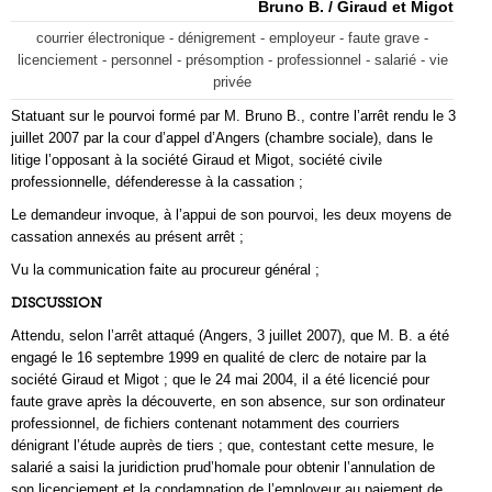
Bruno B. / Giraud et Migot
courrier électronique - dénigrement - employeur - faute grave -
licenciement - personnel - présomption - professionnel - salarié - vie
privée
Statuant sur le pourvoi formé par M. Bruno B., contre l’arrêt rendu le 3
juillet 2007 par la cour d’appel d’Angers (chambre sociale), dans le
litige l’opposant à la société Giraud et Migot, société civile
professionnelle, défenderesse à la cassation ;
Le demandeur invoque, à l’appui de son pourvoi, les deux moyens de
cassation annexés au présent arrêt ;
Vu la communication faite au procureur général ;
DISCUSSION
Attendu, selon l’arrêt attaqué (Angers, 3 juillet 2007), que M. B. a été
engagé le 16 septembre 1999 en qualité de clerc de notaire par la
société Giraud et Migot ; que le 24 mai 2004, il a été licencié pour
faute grave après la découverte, en son absence, sur son ordinateur
professionnel, de fichiers contenant notamment des courriers
dénigrant l’étude auprès de tiers ; que, contestant cette mesure, le
salarié a saisi la juridiction prud’homale pour obtenir l’annulation de
son licenciement et la condamnation de l’employeur au paiement de