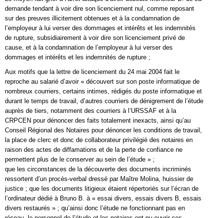
demande tendant à voir dire son licenciement nul, comme reposant
sur des preuves illicitement obtenues et à la condamnation de
l’employeur à lui verser des dommages et intérêts et les indemnités
de rupture, subsidiairement à voir dire son licenciement privé de
cause, et à la condamnation de l’employeur à lui verser des
dommages et intérêts et les indemnités de rupture ;
Aux motifs que la lettre de licenciement du 24 mai 2004 fait le
reproche au salarié d’avoir « découvert sur son poste informatique de
nombreux courriers, certains intimes, rédigés du poste informatique et
durant le temps de travail, d’autres courriers de dénigrement de l’étude
auprès de tiers, notamment des courriers à l’URSSAF et à la
CRPCEN pour dénoncer des faits totalement inexacts, ainsi qu’au
Conseil Régional des Notaires pour dénoncer les conditions de travail,
la place de clerc et donc de collaborateur privilégié des notaires en
raison des actes de diffamations et de la perte de confiance ne
permettent plus de le conserver au sein de l’étude » ;
que les circonstances de la découverte des documents incriminés
ressortent d’un procès-verbal dressé par Maître Molina, huissier de
justice ; que les documents litigieux étaient répertoriés sur l’écran de
l’ordinateur dédié à Bruno B. à « essai divers, essais divers B, essais
divers restaurés » ; qu’ainsi donc l’étude ne fonctionnant pas en
réseau, le personnel de l’étude et les notaires ont pu ouvrir ces