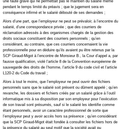
une faute grave qui ne permettait pas le maintien du salarié même
pendant le temps limité du préavis ; que le jugement sera en
conséquence infirmé et le salarié débouté de ses demandes ;
Alors d’une part, que l’employeur ne peut se prévaloir, à l’encontre du
salarié, d’une correspondance privée ; que des courriers de
réclamation adressés à des organismes chargés de la gestion des
droits sociaux constituent des courriers personnels ; qu’en
considérant, au contraire, que ces courriers concernaient la vie
professionnelle pour en déduire qu’ils avaient pu être retenus par la
SCP Giraud-Migot à l’encontre de Monsieur B., la Cour d’appel a, par
fausse qualification, violé l’article 8 de la Convention européenne de
sauvegarde des droits de l’homme, l’article 9 du code civil et l’article
L120-2 du Code du travail ;
Alors à tout le moins, que l’employeur ne peut ouvrir des fichiers
personnels sans que le salarié soit présent ou dûment appelé ; qu’en
revanche, les dossiers et fichiers créés par un salarié grâce à l’outil
informatique mis à sa disposition par son employeur pour l’exécution
de son travail sont présumés, sauf si le salarié les identifie comme
étant personnels, avoir un caractère professionnel de sorte que
l’employeur peut y avoir accès hors sa présence ; qu’en considérant
que la SCP Giraud-Migot était fondée à consulter les fichiers hors de
la présence du salarié au seul motif que la société avait pu