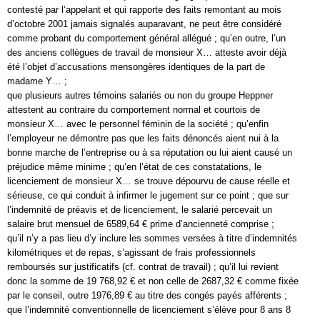
contesté par l’appelant et qui rapporte des faits remontant au mois
d’octobre 2001 jamais signalés auparavant, ne peut être considéré
comme probant du comportement général allégué ; qu’en outre, l’un
des anciens collègues de travail de monsieur X… atteste avoir déjà
été l’objet d’accusations mensongères identiques de la part de
madame Y… ;
que plusieurs autres témoins salariés ou non du groupe Heppner
attestent au contraire du comportement normal et courtois de
monsieur X… avec le personnel féminin de la société ; qu’enfin
l’employeur ne démontre pas que les faits dénoncés aient nui à la
bonne marche de l’entreprise ou à sa réputation ou lui aient causé un
préjudice même minime ; qu’en l’état de ces constatations, le
licenciement de monsieur X… se trouve dépourvu de cause réelle et
sérieuse, ce qui conduit à infirmer le jugement sur ce point ; que sur
l’indemnité de préavis et de licenciement, le salarié percevait un
salaire brut mensuel de 6589,64 € prime d’ancienneté comprise ;
qu’il n’y a pas lieu d’y inclure les sommes versées à titre d’indemnités
kilométriques et de repas, s’agissant de frais professionnels
remboursés sur justificatifs (cf. contrat de travail) ; qu’il lui revient
donc la somme de 19 768,92 € et non celle de 2687,32 € comme fixée
par le conseil, outre 1976,89 € au titre des congés payés afférents ;
que l’indemnité conventionnelle de licenciement s’élève pour 8 ans 8