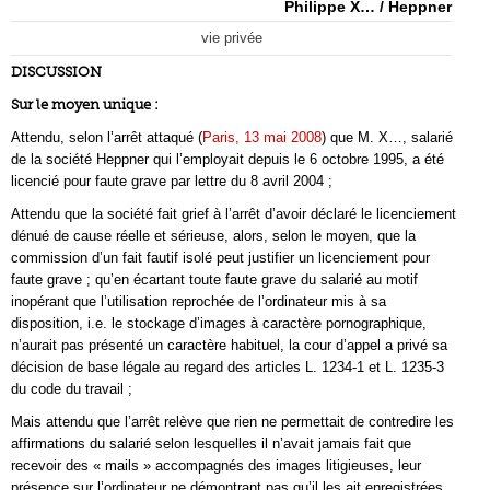
Philippe X… / Heppner
vie privée
DISCUSSION
Sur le moyen unique :
Attendu, selon l’arrêt attaqué (
Paris, 13 mai 2008
) que M. X…, salarié
de la société Heppner qui l’employait depuis le 6 octobre 1995, a été
licencié pour faute grave par lettre du 8 avril 2004 ;
Attendu que la société fait grief à l’arrêt d’avoir déclaré le licenciement
dénué de cause réelle et sérieuse, alors, selon le moyen, que la
commission d’un fait fautif isolé peut justifier un licenciement pour
faute grave ; qu’en écartant toute faute grave du salarié au motif
inopérant que l’utilisation reprochée de l’ordinateur mis à sa
disposition, i.e. le stockage d’images à caractère pornographique,
n’aurait pas présenté un caractère habituel, la cour d’appel a privé sa
décision de base légale au regard des articles L. 1234-1 et L. 1235-3
du code du travail ;
Mais attendu que l’arrêt relève que rien ne permettait de contredire les
affirmations du salarié selon lesquelles il n’avait jamais fait que
recevoir des « mails » accompagnés des images litigieuses, leur
présence sur l’ordinateur ne démontrant pas qu’il les ait enregistrées