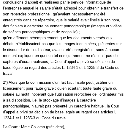
conclusions d’appel) et réalisées par le service informatique de
l’entreprise auquel le salarié s’était adressé pour obtenir le transfert de
son répertoire professionnel, qu’avaient nécessairement été
enregistrés dans ce répertoire, que le salarié avait libellé à son nom,
des fichiers à caractère hautement pornographique (images et vidéos
de scènes pornographiques et de zoophilie) ;
qu’en affirmant péremptoirement que les documents versés aux
débats n’établissaient pas que les images incriminées, présentes sur
le disque dur de l’ordinateur, avaient été enregistrées, sans à aucun
moment expliquer en quoi un tel enregistrement ne résultait pas des
captures d’écran réalisées, la Cour d’appel a privé sa décision de
base légale au regard des articles L. 1234-1 et L 1235-3 du Code du
travail.
2°) Alors que la commission d’un fait fautif isolé peut justifier un
licenciement pour faute grave ; qu’en écartant toute faute grave du
salarié au motif inopérant que l’utilisation reprochée de l’ordinateur mis
à sa disposition, i.e. le stockage d’images à caractère
pornographique, n’aurait pas présenté un caractère habituel, la Cour
d’appel a privé sa décision de base légale au regard des articles L
1234-1 et L 1235-3 du Code du travail.
La Cour
: Mme Collomp (président),