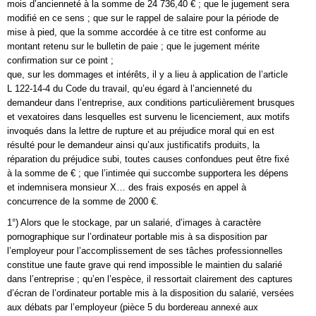
mois d’ancienneté à la somme de 24 736,40 € ; que le jugement sera
modifié en ce sens ; que sur le rappel de salaire pour la période de
mise à pied, que la somme accordée à ce titre est conforme au
montant retenu sur le bulletin de paie ; que le jugement mérite
confirmation sur ce point ;
que, sur les dommages et intérêts, il y a lieu à application de l’article
L 122-14-4 du Code du travail, qu’eu égard à l’ancienneté du
demandeur dans l’entreprise, aux conditions particulièrement brusques
et vexatoires dans lesquelles est survenu le licenciement, aux motifs
invoqués dans la lettre de rupture et au préjudice moral qui en est
résulté pour le demandeur ainsi qu’aux justificatifs produits, la
réparation du préjudice subi, toutes causes confondues peut être fixé
à la somme de € ; que l’intimée qui succombe supportera les dépens
et indemnisera monsieur X… des frais exposés en appel à
concurrence de la somme de 2000 €.
1°) Alors que le stockage, par un salarié, d’images à caractère
pornographique sur l’ordinateur portable mis à sa disposition par
l’employeur pour l’accomplissement de ses tâches professionnelles
constitue une faute grave qui rend impossible le maintien du salarié
dans l’entreprise ; qu’en l’espèce, il ressortait clairement des captures
d’écran de l’ordinateur portable mis à la disposition du salarié, versées
aux débats par l’employeur (pièce 5 du bordereau annexé aux