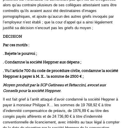
alors qu’au contraire plusieurs de ses collègues attestaient sans être
contredits qu’ils avaient aussi été destinataires d’images
pornographiques, et ajoute qu’aucun des autres griefs invoqués par
l’employeur n’est établi ; que la cour d’appel qui a ainsi légalement
justifié sa décision n’encourt pas les griefs du moyen ;
DECISION
Par ces motifs :
. Rejette le pourvoi ;
. Condamne la société Heppner aux dépens ;
. Vu l’article 700 du code de procédure civile, condamne la société
Heppner à payer à M. X… la somme de 2500 € ;
Moyen produit par la SCP Gatineau et Fattaccini, avocat aux
Conseils pour la société Heppner.
Il est fait grief à l’arrêt attaqué d’avoir condamné la société Heppner à
payer à monsieur Philippe X… les sommes de 19 768,92 € à titre
d’indemnité compensatrice de préavis, de 1976,89 € au titre des
congés payés afférents et de 24 736,80 € à titre d’indemnité
conventionnelle de licenciement, avec intérêts au taux légal à compter
de la date de réception par la société Heppner de la convocation