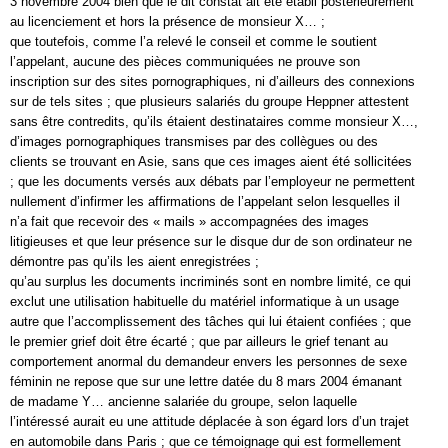
3 novembre 2004 bien que le dit constat ait été établi postérieurement
au licenciement et hors la présence de monsieur X… ;
que toutefois, comme l’a relevé le conseil et comme le soutient
l’appelant, aucune des pièces communiquées ne prouve son
inscription sur des sites pornographiques, ni d’ailleurs des connexions
sur de tels sites ; que plusieurs salariés du groupe Heppner attestent
sans être contredits, qu’ils étaient destinataires comme monsieur X…,
d’images pornographiques transmises par des collègues ou des
clients se trouvant en Asie, sans que ces images aient été sollicitées
; que les documents versés aux débats par l’employeur ne permettent
nullement d’infirmer les affirmations de l’appelant selon lesquelles il
n’a fait que recevoir des « mails » accompagnées des images
litigieuses et que leur présence sur le disque dur de son ordinateur ne
démontre pas qu’ils les aient enregistrées ;
qu’au surplus les documents incriminés sont en nombre limité, ce qui
exclut une utilisation habituelle du matériel informatique à un usage
autre que l’accomplissement des tâches qui lui étaient confiées ; que
le premier grief doit être écarté ; que par ailleurs le grief tenant au
comportement anormal du demandeur envers les personnes de sexe
féminin ne repose que sur une lettre datée du 8 mars 2004 émanant
de madame Y… ancienne salariée du groupe, selon laquelle
l’intéressé aurait eu une attitude déplacée à son égard lors d’un trajet
en automobile dans Paris ; que ce témoignage qui est formellement