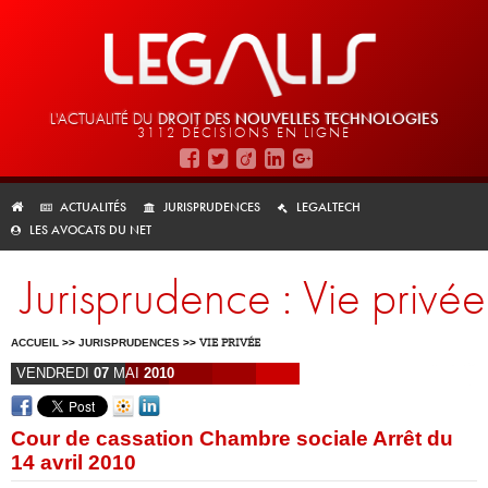
L'ACTUALITÉ DU
DROIT DES
NOUVELLES TECHNOLOGIES
3112 DÉCISIONS EN LIGNE
ACTUALITÉS
JURISPRUDENCES
LEGALTECH
LES AVOCATS DU NET
Jurisprudence : Vie privée
ACCUEIL
>>
JURISPRUDENCES
>>
VIE PRIVÉE
VENDREDI
07
MAI
2010
Cour de cassation Chambre sociale Arrêt du
14 avril 2010