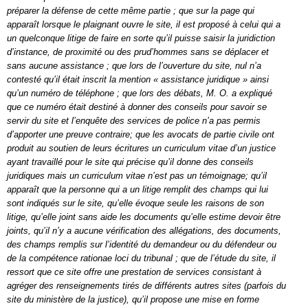
préparer la défense de cette même partie ; que sur la page qui
apparaît lorsque le plaignant ouvre le site, il est proposé à celui qui a
un quelconque litige de faire en sorte qu’il puisse saisir la juridiction
d’instance, de proximité ou des prud’hommes sans se déplacer et
sans aucune assistance ; que lors de l’ouverture du site, nul n’a
contesté qu’il était inscrit la mention « assistance juridique » ainsi
qu’un numéro de téléphone ; que lors des débats, M. O. a expliqué
que ce numéro était destiné à donner des conseils pour savoir se
servir du site et l’enquête des services de police n’a pas permis
d’apporter une preuve contraire; que les avocats de partie civile ont
produit au soutien de leurs écritures un curriculum vitae d’un justice
ayant travaillé pour le site qui précise qu’il donne des conseils
juridiques mais un curriculum vitae n’est pas un témoignage; qu’il
apparaît que la personne qui a un litige remplit des champs qui lui
sont indiqués sur le site, qu’elle évoque seule les raisons de son
litige, qu’elle joint sans aide les documents qu’elle estime devoir être
joints, qu’il n’y a aucune vérification des allégations, des documents,
des champs remplis sur l’identité du demandeur ou du défendeur ou
de la compétence rationae loci du tribunal ; que de l’étude du site, il
ressort que ce site offre une prestation de services consistant à
agréger des renseignements tirés de différents autres sites (parfois du
site du ministère de la justice), qu’il propose une mise en forme