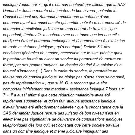
juridique 7 jours sur 7 ; qu’il n’est pas contesté par ailleurs que la SAS
Demander Justice recrute des juristes de bon niveau ; qu’enfin le
Conseil national des Barreaux a produit une attestation d’une
personne ayant fait appel au site qui certifie qu’« ils m’ont conseillé de
demander la résiliation judiciaire de mon contrat de travail » ; que
cependant, Jérémy O. a soutenu avec constance que les conseils
prodigués étaient purement techniques et documentaires à l’exclusion
de toute assistance juridique ; qu’à cet égard, l’article 6-1 des
conditions générales de service, accessible sur le site, précise que«
le prestataire fournit au client un service lui permettant de mettre en
forme, par ses propres moyens, un dossier destiné à la saisine d’un
tribunal d’instance (…) Dans le cadre du service, le prestataire ne
réalise pas de conseil juridique, ne rédige pas d’acte sous seing privé,
pas de représentation » ; que si M. O. a reconnu que le site
comportait initialement une mention « assistance juridique 7 jours sur
7 », il a aussi affirmé que cette rédaction maladroite avait été
rapidement supprimée, et qu’en fait, aucune assistance juridique
n’avait jamais été effectivement délivrée ; que la circonstance que la
SAS demander Justice recrute des juristes de bon niveau n’est en
elle-même pas significative de délivrance de consultations juridiques
téléphoniques dès lors qu’il est constant que cette société travaille
dans un domaine juridique et même judiciaire impliquant des