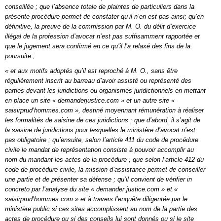
conseillée ; que l’absence totale de plaintes de particuliers dans la
présente procédure permet de constater qu’il n’en est pas ainsi; qu’en
définitive, la preuve de la commission par M. O. du délit d’exercice
illégal de la profession d’avocat n’est pas suffisamment rapportée et
que le jugement sera confirmé en ce qu’il l’a relaxé des fins de la
poursuite ;
« et aux motifs adoptés qu’il est reproché à M. O., sans être
régulièrement inscrit au barreau d’avoir assisté ou représenté des
parties devant les juridictions ou organismes juridictionnels en mettant
en place un site « demanderjustice.com » et un autre site «
saisirprud’hommes.com », destiné moyennant rémunération à réaliser
les formalités de saisine de ces juridictions ; que d’abord, il s’agit de
la saisine de juridictions pour lesquelles le ministère d’avocat n’est
pas obligatoire ; qu’ensuite, selon l’article 411 du code de procédure
civile le mandat de représentation consiste à pouvoir accomplir au
nom du mandant les actes de la procédure ; que selon l’article 412 du
code de procédure civile, la mission d’assistance permet de conseiller
une partie et de présenter sa défense ; qu’il convient de vérifier in
concreto par l’analyse du site « demander justice.com » et «
saisirprud’hommes.com » et à travers l’enquête diligentée par le
ministère public si ces sites accomplissent au nom de la partie des
actes de procédure ou si des conseils lui sont donnés ou si le site