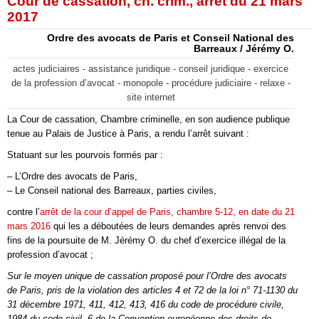
Cour de cassation, ch. crim., arrêt du 21 mars
2017
Ordre des avocats de Paris et Conseil National des
Barreaux / Jérémy O.
actes judiciaires - assistance juridique - conseil juridique - exercice
de la profession d’avocat - monopole - procédure judiciaire - relaxe -
site internet
La Cour de cassation, Chambre criminelle, en son audience publique
tenue au Palais de Justice à Paris, a rendu l’arrêt suivant :
Statuant sur les pourvois formés par :
– L’Ordre des avocats de Paris,
– Le Conseil national des Barreaux, parties civiles,
contre l’
arrêt de la cour d’appel de Paris, chambre 5-12, en date du 21
mars 2016
qui les a déboutées de leurs demandes après renvoi des
fins de la poursuite de M. Jérémy O. du chef d’exercice illégal de la
profession d’avocat ;
Sur le moyen unique de cassation proposé pour l’Ordre des avocats
de Paris, pris de la violation des articles 4 et 72 de la loi n° 71-1130 du
31 décembre 1971, 411, 412, 413, 416 du code de procédure civile,
1984 du code civil, 6 de la Convention européenne des droits de