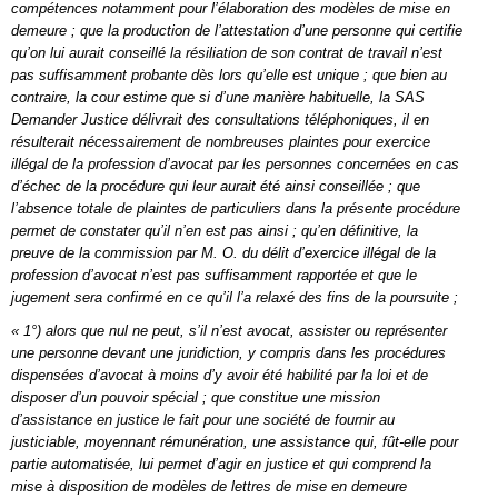
compétences notamment pour l’élaboration des modèles de mise en
demeure ; que la production de l’attestation d’une personne qui certifie
qu’on lui aurait conseillé la résiliation de son contrat de travail n’est
pas suffisamment probante dès lors qu’elle est unique ; que bien au
contraire, la cour estime que
si d’une manière habituelle, la SAS
Demander Justice délivrait des consultations téléphoniques, il en
résulterait nécessairement de nombreuses plaintes pour exercice
illégal de la profession d’avocat par les personnes concernées en cas
d’échec de la procédure qui leur aurait été ainsi conseillée ; que
l’absence totale de plaintes de particuliers dans la présente procédure
permet de constater qu’il n’en est pas ainsi ; qu’en définitive, la
preuve de la commission par M. O. du délit d’exercice illégal de la
profession d’avocat n’est pas suffisamment rapportée et que le
jugement sera confirmé en ce qu’il l’a relaxé des fins de la poursuite ;
« 1°) alors que nul ne peut, s’il n’est avocat, assister ou représenter
une personne devant une juridiction, y compris dans les procédures
dispensées d’avocat à moins d’y avoir été habilité par la loi et de
disposer d’un pouvoir spécial ; que constitue une mission
d’assistance en justice le fait pour une société de fournir au
justiciable, moyennant rémunération, une assistance qui, fût-elle pour
partie automatisée, lui permet d’agir en justice et qui comprend la
mise à disposition de modèles de lettres de mise en demeure