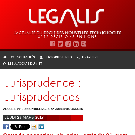
L'ACTUALITÉ DU
DROIT DES
NOUVELLES TECHNOLOGIES
3112 DÉCISIONS EN LIGNE
ACTUALITÉS
JURISPRUDENCES
LEGALTECH
LES AVOCATS DU NET
Jurisprudence :
Jurisprudences
ACCUEIL
>>
JURISPRUDENCES
>>
JURISPRUDENCES
JEUDI
23
MARS
2017