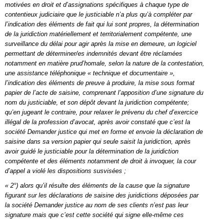
motivées en droit et d’assignations spécifiques à chaque type de
contentieux judiciaire que le justiciable n’a plus qu’à compléter par
l’indication des éléments de fait qui lui sont propres, la détermination
de la juridiction matériellement et territorialement compétente, une
surveillance du délai pour agir après la mise en demeure, un logiciel
permettant de déterminer/es indemnités devant être réclamées
notamment en matière prud’homale, selon la nature de la contestation,
une assistance téléphonique « technique et documentaire »,
l’indication des éléments de preuve à produire, la mise sous format
papier de l’acte de saisine, comprenant l’apposition d’une signature du
nom du justiciable, et son dépôt devant la juridiction compétente;
qu’en jugeant le contraire, pour relaxer le prévenu du chef d’exercice
illégal de la profession d’avocat, après avoir constaté que c’est la
société Demander justice qui met en forme et envoie la déclaration de
saisine dans sa version papier qui seule saisit la juridiction, après
avoir guidé le justiciable pour la détermination de la juridiction
compétente et des éléments notamment
de droit à invoquer, la cour
d’appel a violé les dispositions susvisées ;
« 2°) alors qu’il résulte des éléments de la cause que la signature
figurant sur les déclarations de saisine des juridictions déposées par
la société Demander justice au nom de ses clients n’est pas leur
signature mais que c’est cette société qui signe elle-même ces