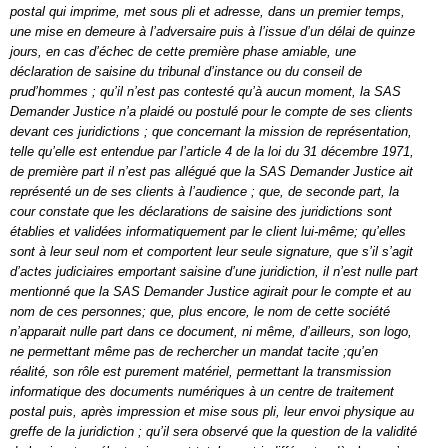
postal qui imprime, met sous pli et adresse, dans un premier temps,
une mise en demeure à l’adversaire puis à l’issue d’un délai de quinze
jours, en cas d’échec de cette première phase amiable, une
déclaration de saisine du tribunal d’instance ou du conseil de
prud’hommes ; qu’il n’est pas contesté qu’à aucun moment, la SAS
Demander Justice n’a plaidé ou postulé pour le compte de ses clients
devant ces juridictions ; que concernant la mission de représentation,
telle qu’elle est entendue par l’article 4 de la loi du 31 décembre 1971,
de première part il n’est pas allégué que la SAS Demander Justice ait
représenté un de ses clients à l’audience ; que, de seconde part, la
cour constate que les déclarations de saisine des juridictions sont
établies et validées informatiquement par le client lui-même; qu’elles
sont à leur seul nom et comportent leur seule signature, que s’il s’agit
d’actes judiciaires emportant saisine d’une juridiction, il n’est nulle part
mentionné que la SAS Demander Justice agirait pour le compte et au
nom de ces personnes; que, plus encore, le nom de cette société
n’apparait nulle part dans ce document, ni même, d’ailleurs, son logo,
ne permettant même pas de rechercher un mandat tacite ;qu’en
réalité, son rôle est purement matériel, permettant la transmission
informatique des documents numériques à un centre de traitement
postal puis, après impression et mise sous pli, leur envoi physique au
greffe de la juridiction ; qu’il sera observé que la question de la validité