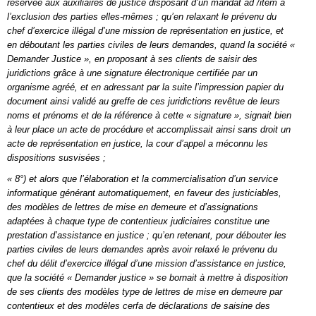
réservée aux auxiliaires de justice disposant d’un mandat ad /item à
l’exclusion des parties elles-mêmes ; qu’en relaxant le prévenu du
chef d’exercice illégal d’une mission de représentation en justice, et
en déboutant les parties civiles de leurs demandes, quand la société «
Demander Justice », en proposant à ses clients de saisir des
juridictions grâce à une signature électronique certifiée par un
organisme agréé, et en adressant par la suite l’impression papier du
document ainsi validé au greffe de ces juridictions revêtue de leurs
noms et prénoms et de la référence à cette « signature », signait bien
à leur place un acte de procédure et accomplissait ainsi sans droit un
acte de représentation en justice, la cour d’appel a méconnu les
dispositions susvisées ;
« 8°) et alors que l’élaboration et la commercialisation d’un service
informatique générant automatiquement, en faveur des justiciables,
des modèles de lettres de mise en demeure et d’assignations
adaptées à chaque type de contentieux judiciaires constitue une
prestation d’assistance en justice ; qu’en retenant, pour débouter les
parties civiles de leurs demandes après avoir relaxé le prévenu du
chef du délit d’exercice illégal d’une mission d’assistance en justice,
que la société « Demander justice » se bornait à mettre à disposition
de ses clients des modèles type de lettres de mise en demeure par
contentieux et des modèles cerfa de déclarations de saisine des