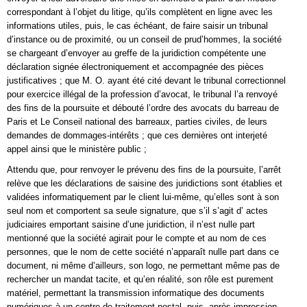
correspondant à l’objet du litige, qu’ils complètent en ligne avec les
informations utiles, puis, le cas échéant, de faire saisir un tribunal
d’instance ou de proximité, ou un conseil de prud’hommes, la société
se chargeant d’envoyer au greffe de la juridiction compétente une
déclaration signée électroniquement et accompagnée des pièces
justificatives ; que M. O. ayant été cité devant le tribunal correctionnel
pour exercice illégal de la profession d’avocat, le tribunal l’a renvoyé
des fins de la poursuite et débouté l’ordre des avocats du barreau de
Paris et Le Conseil national des barreaux, parties civiles, de leurs
demandes de dommages-intérêts ; que ces dernières ont interjeté
appel ainsi que le ministère public ;
Attendu que, pour renvoyer le prévenu des fins de la poursuite, l’arrêt
relève que les déclarations de saisine des juridictions sont établies et
validées informatiquement par le client lui-même, qu’elles sont à son
seul nom et comportent sa seule signature, que s’il s’agit d’ actes
judiciaires emportant saisine d’une juridiction, il n’est nulle part
mentionné que la société agirait pour le compte et au nom de ces
personnes, que le nom de cette société n’apparaît nulle part dans ce
document, ni même d’ailleurs, son logo, ne permettant même pas de
rechercher un mandat tacite, et qu’en réalité, son rôle est purement
matériel, permettant la transmission informatique des documents
numériques à un centre de traitement postal, puis, après impression