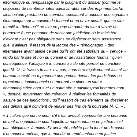
informatique du remplissage par le plaignant du dossier (comme le
proposent de nombreux sites administratifs sur des imprimés Cerfa)
ainsi qu’une prestation de services consistant à apposer une signature
électronique sur la saisine du tribunal et un envoi postal; que ce site
remplit la tâche qu’il se fixe en page de garde du site à savoir de
permettre à une personne de saisir une juridiction où le ministère
d’avocat n’est pas obligatoire sans se déplacer et sans assistance ;
que, d’ailleurs, il ressort de la lecture des « témoignages » des
internautes ayant utilisé ce site qu’ils ont été satisfaits du « service »
rendu par le site et non du conseil et de l’assistance fournis ; qu’en
conséquence, l’analyse « in concreto » du site permet de conclure
que M. O., à travers le site, n’a pas, sans être régulièrement inscrit au
barreau assisté ou représenté des parties devant les juridictions ou
organismes juridictionnels en mettant en place un site «
demanderjustice.com » et un autre site « saisirlesprud’hommes.com
», destiné, moyennant rémunération, à réaliser les formalités de
saisine de ces juridictions ; qu’il ressort de ces éléments du dossier et
des débats qu’il convient de relaxer des fins de la poursuite M. O. » ;
« 1°) alors que nul ne peut, s’il n’est avocat, représenter une personne
devant une juridiction pour laquelle la représentation en justice n’est
pas obligatoire, à moins d’y avoir été habilité par la loi et de disposer
d’un pouvoir spécial; que le mandat de représentation en justice