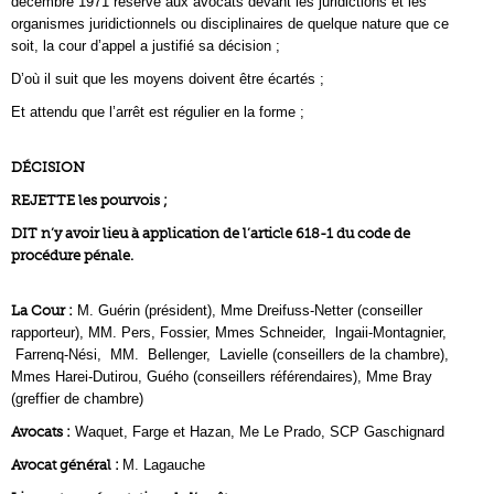
décembre 1971 réserve aux avocats devant les juridictions et les
organismes juridictionnels ou disciplinaires de quelque nature que ce
soit, la cour d’appel a justifié sa décision ;
D’où il suit que les moyens doivent être écartés ;
Et attendu que l’arrêt est régulier en la forme ;
DÉCISION
REJETTE les pourvois ;
DIT n’y avoir lieu à application de l’article 618-1 du code de
procédure pénale.
La Cour :
M. Guérin (président), Mme Dreifuss-Netter (conseiller
rapporteur), MM. Pers, Fossier, Mmes Schneider, lngaii-Montagnier,
Farrenq-Nési, MM. Bellenger, Lavielle (conseillers de la chambre),
Mmes Harei-Dutirou, Guého (conseillers référendaires), Mme Bray
(greffier de chambre)
Avocats :
Waquet, Farge et Hazan, Me Le Prado, SCP Gaschignard
Avocat général :
M. Lagauche