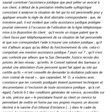
saurait constituer l’assistance juridique que peut prêter un avocat à
son client, à défaut de la prestation intellectuelle syllogistique
consistant à analyser la situation de fait qui lui est personnelle pour y
appliquer ensuite la règle de droit abstraite correspondante ; que, de
troisième part, il est évident que cette assistance juridique protégée
pourrait intervenir à l’occasion de l’utilisation de la ligne téléphonique
mise à la disposition du client ; qu’il existe un risque patent que le
client fasse part téléphoniquement de sa situation de fait personnelle
et que son correspondant l’aide à trouver une solution juridique ; qu’il
est d’ailleurs acquis qu’au début du fonctionnement du site, celui-ci
comportait une mention assistance juridique 7 jours sur 7 ; qu’il n’est
pas contesté par ailleurs que la Sas Demander Justice recrute des
juristes de bon niveau ; qu’enfin, le Conseil national des barreaux a
produit une attestation d’une personne ayant fait appel au site qui
certifie qu’ils « m’ont conseillé de demander la résiliation judiciaire de
mon contrat de travail » ; que cependant, M. O. a soutenu avec
constance que les conseils prodigués étaient purement techniques et
documentaires à l’exclusion de toute assistance juridique ; qu’à cet
égard, l’article 6-1 des conditions générales de service, accessible sur
le site, précise que « le prestataire fournit au client un service lui
permettant de mettre en forme par ses propres moyens un dossier
destiné à la saisine d’un tribunal d’instance (…) dans le cadre du