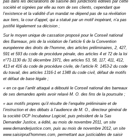
pas dans les déclarations de saisine des juridictions éditées par cette
société et signées par elle au nom de ses clients, cependant que
l’existence et la validité d’un mandat ne dépend pas de sa révélation
aux tiers, la cour d’appel, qui a statué par un motif inopérant, n’a pas
justifié légalement sa décision ;
Sur le moyen unique de cassation proposé pour le Conseil national
des Barreaux, pris de la violation de l’article 6 de la Convention
européenne des droits de l’homme, des articles préliminaires, 2, 427,
591 et 593 du code de procédure pénale, des articles 4 et 72 de la loi
n°71-1130 du 31 décembre 1971, des articles 53, 58, 117, 411, 412,
413 et 416 du code de procédure civile, de l’article R. 1453-2 du code
du travail, des articles 1316-1 et 1348 du code civil, défaut de motifs
et défaut de base légale ;
« en ce que l’arrêt attaqué a débouté le Conseil national des barreaux
de ses demandes après avoir relaxé M. O. des fins de la poursuite ;
« aux motifs propres qu’il résulte de l’enquête préliminaire et de
l’instruction et des débats à l’audience de M. O., directeur général de
la société OCP Incubateur Logiciel, puis président de la Sas
Demander Justice, a édité, au mois de novembre 2011, un site
www.demanderjustice.com, puis au mois de novembre 2012, un site
www.saisirprud’hommes.com, permettant aux justiciables de saisir