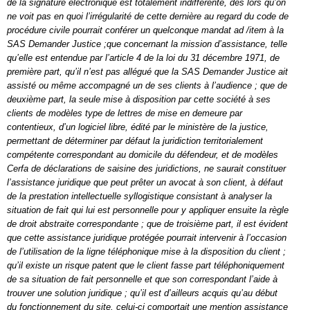
de la signature électronique est totalement indifférente, dès lors qu’on
ne voit pas en quoi l’irrégularité de cette dernière au regard du code de
procédure civile pourrait conférer un quelconque mandat ad /item à la
SAS Demander Justice ;que concernant la mission d’assistance, telle
qu’elle est entendue par l’article 4 de la loi du 31 décembre 1971, de
première part, qu’il n’est pas allégué que la SAS Demander Justice ait
assisté ou même accompagné un de ses clients à l’audience ; que de
deuxième part, la seule mise à disposition par cette société à ses
clients de modèles type de lettres de mise en demeure par
contentieux, d’un logiciel libre, édité par le ministère de la justice,
permettant de déterminer par défaut la juridiction territorialement
compétente correspondant au domicile du défendeur, et de modèles
Cerfa de déclarations de saisine des juridictions, ne saurait constituer
l’assistance juridique que peut prêter un avocat à son client, à défaut
de la prestation intellectuelle syllogistique consistant à analyser la
situation de fait qui lui est personnelle pour y appliquer ensuite la règle
de droit abstraite correspondante ; que de troisième part, il est évident
que cette assistance juridique protégée pourrait intervenir à l’occasion
de l’utilisation de la ligne téléphonique mise à la disposition du client ;
qu’il existe un risque patent que le client fasse part téléphoniquement
de sa situation de fait personnelle et que son correspondant l’aide à
trouver une solution juridique ; qu’il est d’ailleurs acquis qu’au début
du fonctionnement du site, celui-ci comportait une mention assistance