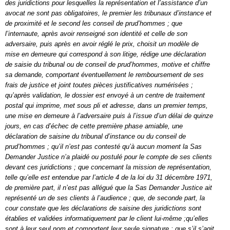
des juridictions pour lesquelles la représentation et l’assistance d’un
avocat ne sont pas obligatoires, le premier les tribunaux d’instance et
de proximité et le second les conseil de prud’hommes ; que
l’internaute, après avoir renseigné son identité et celle de son
adversaire, puis après en avoir réglé le prix, choisit un modèle de
mise en demeure qui correspond à son litige, rédige une déclaration
de saisie du tribunal ou de conseil de prud’hommes, motive et chiffre
sa demande, comportant éventuellement le remboursement de ses
frais de justice et joint toutes pièces justificatives numérisées ;
qu’après validation, le dossier est envoyé à un centre de traitement
postal qui imprime, met sous pli et adresse, dans un premier temps,
une mise en demeure à l’adversaire puis à l’issue d’un délai de quinze
jours, en cas d’échec de cette première phase amiable, une
déclaration de saisine du tribunal d’instance ou du conseil de
prud’hommes ; qu’il n’est pas contesté qu’à aucun moment la Sas
Demander Justice n’a plaidé ou postulé pour le compte de ses clients
devant ces juridictions ; que concernant la mission de représentation,
telle qu’elle est entendue par l’article 4 de la loi du 31 décembre 1971,
de première part, il n’est pas allégué que la Sas Demander Justice ait
représenté un de ses clients à l’audience ; que, de seconde part, la
cour constate que les déclarations de saisine des juridictions sont
établies et validées informatiquement par le client lui-même ;qu’elles
sont à leur seul nom et comportent leur seule signature ; que s’il s’agit