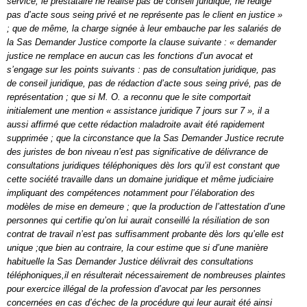
service, le prestataire ne réalise pas de conseil juridique, ne rédige
pas d’acte sous seing privé et ne représente pas le client en justice »
; que de même, la charge signée à leur embauche par les salariés de
la Sas Demander Justice comporte la clause suivante : « demander
justice ne remplace en aucun cas les fonctions d’un avocat et
s’engage sur les points suivants : pas de consultation juridique, pas
de conseil juridique, pas de rédaction d’acte sous seing privé, pas de
représentation ; que si M. O. a reconnu que le site comportait
initialement une mention « assistance juridique 7 jours sur 7 », il a
aussi affirmé que cette rédaction maladroite avait été rapidement
supprimée ; que la circonstance que la Sas Demander Justice recrute
des juristes de bon niveau n’est pas significative de délivrance de
consultations juridiques téléphoniques dès lors qu’il est constant que
cette société travaille dans un domaine juridique et même judiciaire
impliquant des compétences notamment pour l’élaboration des
modèles de mise en demeure ; que la production de l’attestation d’une
personnes qui certifie qu’on lui aurait conseillé la résiliation de son
contrat de travail n’est pas suffisamment probante dès lors qu’elle est
unique ;que bien au contraire, la cour estime que si d’une manière
habituelle la Sas Demander Justice délivrait des consultations
téléphoniques,il en résulterait nécessairement de nombreuses plaintes
pour exercice illégal de la profession d’avocat par les personnes
concernées en cas d’échec de la procédure qui leur aurait été ainsi