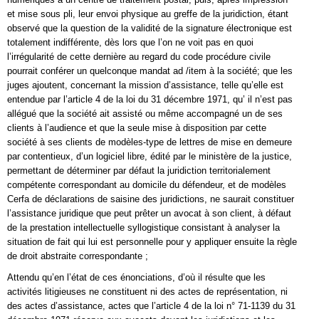
et mise sous pli, leur envoi physique au greffe de la juridiction, étant
observé que la question de la validité de la signature électronique est
totalement indifférente, dès lors que l’on ne voit pas en quoi
l’irrégularité de cette dernière au regard du code procédure civile
pourrait conférer un quelconque mandat ad /item à la société; que les
juges ajoutent, concernant la mission d’assistance, telle qu’elle est
entendue par l’article 4 de la loi du 31 décembre 1971, qu’ il n’est pas
allégué que la société ait assisté ou même accompagné un de ses
clients à l’audience et que la seule mise à disposition par cette
société à ses clients de modèles-type de lettres de mise en demeure
par contentieux, d’un logiciel libre, édité par le ministère de la justice,
permettant de déterminer par défaut la juridiction territorialement
compétente correspondant au domicile du défendeur, et de modèles
Cerfa de déclarations de saisine des juridictions, ne saurait constituer
l’assistance juridique que peut prêter un avocat à son client, à défaut
de la prestation intellectuelle syllogistique consistant à analyser la
situation de fait qui lui est personnelle pour y appliquer ensuite la règle
de droit abstraite correspondante ;
Attendu qu’en l’état de ces énonciations, d’où il résulte que les
activités litigieuses ne constituent ni des actes de représentation, ni
des actes d’assistance, actes que l’article 4 de la loi n° 71-1139 du 31