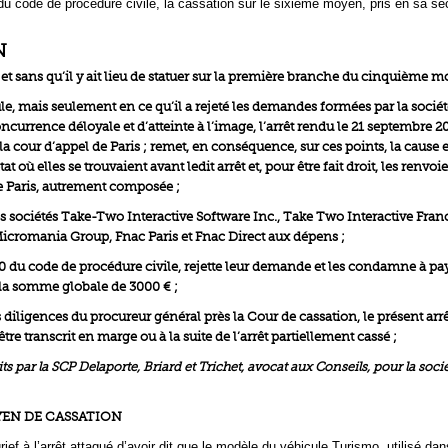
4 du code de procédure civile, la cassation sur le sixième moyen, pris en sa s
N
 et sans qu’il y ait lieu de statuer sur la première branche du cinquième m
le, mais seulement en ce qu’il a rejeté les demandes formées par la sociét
concurrence déloyale et d’atteinte à l’image, l’arrêt rendu le 21 septembre 2
r la cour d’appel de Paris ; remet, en conséquence, sur ces points, la cause e
tat où elles se trouvaient avant ledit arrêt et, pour être fait droit, les renvoi
e Paris, autrement composée ;
 sociétés Take-Two Interactive Software Inc., Take Two Interactive Fran
cromania Group, Fnac Paris et Fnac Direct aux dépens ;
700 du code de procédure civile, rejette leur demande et les condamne à pay
i la somme globale de 3000 € ;
es diligences du procureur général près la Cour de cassation, le présent arrê
tre transcrit en marge ou à la suite de l’arrêt partiellement cassé ;
 par la SCP Delaporte, Briard et Trichet, avocat aux Conseils, pour la socié
EN DE CASSATION
ief à l’arrêt attaqué d’avoir dit que le modèle du véhicule Turismo, utilisé dan