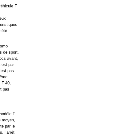
véhicule F
deux
éristiques
riété
rismo
s de sport,
hocs avant,
c’est par
’est pas
 même
e F 40,
st pas
 modèle F
le moyen,
te par le
, l’arrêt