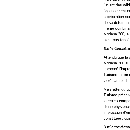
l’avant des véh
l’agencement de
appréciation so
de se détermine
même combinaiso
Modena 360, auc
n’est pas fondé
Sur le deuxiè
Attendu que la s
Modena 360 au r
comparé l’impre
Turismo, et en 
violé l’article L
Mais attendu qu
Turismo présent
latérales compo
d’une physionom
impression d’en
constituée ; qu
Sur le troisiè