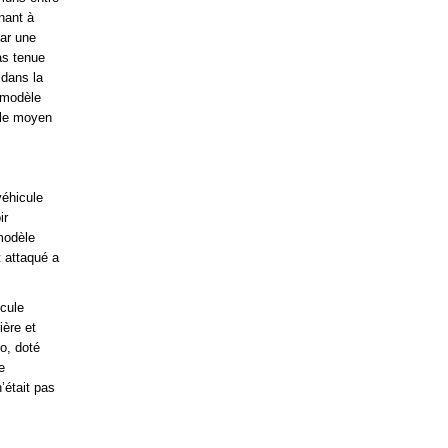
nant à
par une
as tenue
 dans la
 modèle
e le moyen
véhicule
ir
modèle
t attaqué a
icule
ère et
o, doté
e
’était pas