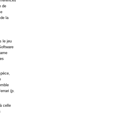
ifférences
e de
le
 de la
s le jeu
Software
 Game
des
spèce,
e
semble
rrari (p.
à celle
s