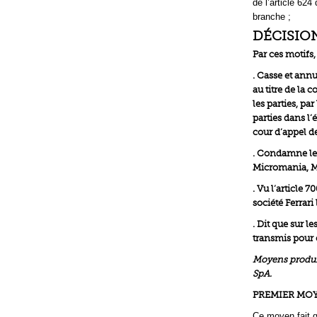
de l’article 62
branche ;
DÉCISIO
Par ces motifs,
. Casse et annu
au titre de la 
les parties, pa
parties dans l’é
cour d’appel d
. Condamne les
Micromania, Mi
. Vu l’article 
société Ferrar
. Dit que sur l
transmis pour ê
Moyens produits
SpA.
PREMIER MOY
Ce moyen fait gr