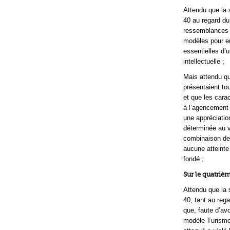
Attendu que la s
40 au regard du 
ressemblances e
modèles pour en
essentielles d’u
intellectuelle ;
Mais attendu qu
présentaient to
et que les cara
à l’agencement d
une appréciatio
déterminée au v
combinaison des
aucune atteinte 
fondé ;
Sur le quatri
Attendu que la s
40, tant au reg
que, faute d’av
modèle Turismo,