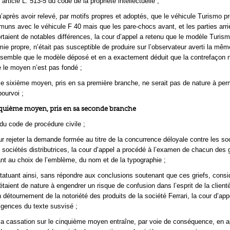
’article L. 513-5 du code de la propriété intellectuelle ;
’après avoir relevé, par motifs propres et adoptés, que le véhicule Turismo pr
uns avec le véhicule F 40 mais que les pare-chocs avant, et les parties arri
rtaient de notables différences, la cour d’appel a retenu que le modèle Turism
ie propre, n’était pas susceptible de produire sur l’observateur averti la mêm
semble que le modèle déposé et en a exactement déduit que la contrefaçon n
e le moyen n’est pas fondé ;
le sixième moyen, pris en sa première branche, ne serait pas de nature à per
pourvoi ;
nquième moyen, pris en sa seconde branche
 du code de procédure civile ;
r rejeter la demande formée au titre de la concurrence déloyale contre les so
 sociétés distributrices, la cour d’appel a procédé à l’examen de chacun des g
ant au choix de l’emblème, du nom et de la typographie ;
tatuant ainsi, sans répondre aux conclusions soutenant que ces griefs, cons
taient de nature à engendrer un risque de confusion dans l’esprit de la clientè
 détournement de la notoriété des produits de la société Ferrari, la cour d’app
xigences du texte susvisé ;
la cassation sur le cinquième moyen entraîne, par voie de conséquence, en a