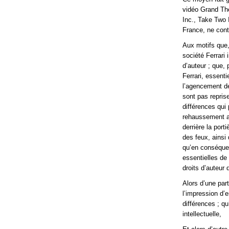
vidéo Grand The
Inc., Take Two 
France, ne contr
Aux motifs que, 
société Ferrari
d’auteur ; que, 
Ferrari, essent
l’agencement de
sont pas repris
différences qui 
rehaussement au
derrière la port
des feux, ainsi
qu’en conséque
essentielles de
droits d’auteur d
Alors d’une par
l’impression d’
différences ; qu
intellectuelle,