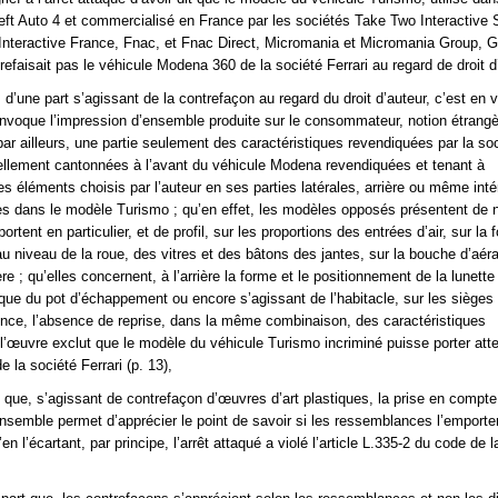
ft Auto 4 et commercialisé en France par les sociétés Take Two Interactive 
Interactive France, Fnac, et Fnac Direct, Micromania et Micromania Group,
efaisait pas le véhicule Modena 360 de la société Ferrari au regard de droit d
d’une part s’agissant de la contrefaçon au regard du droit d’auteur, c’est en v
 invoque l’impression d’ensemble produite sur le consommateur, notion étrangè
par ailleurs, une partie seulement des caractéristiques revendiquées par la so
iellement cantonnées à l’avant du véhicule Modena revendiquées et tenant à
s éléments choisis par l’auteur en ses parties latérales, arrière ou même inté
es dans le modèle Turismo ; qu’en effet, les modèles opposés présentent de 
portent en particulier, et de profil, sur les proportions des entrées d’air, sur la
 niveau de la roue, des vitres et des bâtons des jantes, sur la bouche d’aéra
ière ; qu’elles concernent, à l’arrière la forme et le positionnement de la lunette 
 que du pot d’échappement ou encore s’agissant de l’habitacle, sur les sièges
nce, l’absence de reprise, dans la même combinaison, des caractéristiques
 l’œuvre exclut que le modèle du véhicule Turismo incriminé puisse porter att
e la société Ferrari (p. 13),
t que, s’agissant de contrefaçon d’œuvres d’art plastiques, la prise en compte
ensemble permet d’apprécier le point de savoir si les ressemblances l’emporten
’en l’écartant, par principe, l’arrêt attaqué a violé l’article L.335-2 du code de l