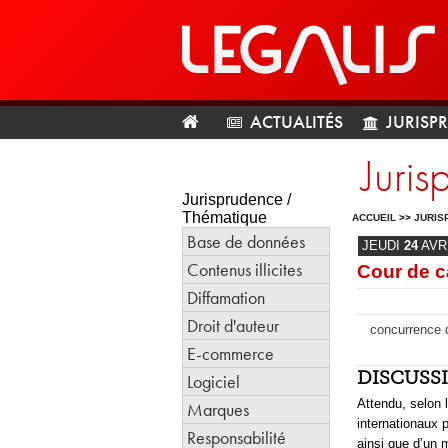
ACTUALITÉS
JURISP
Juris
Jurisprudence /
Thématique
ACCUEIL
>>
JURIS
Base de données
JEUDI
24
AVR
Contenus illicites
Cour de c
Diffamation
Droit d'auteur
concurrence d
E-commerce
DISCUSS
Logiciel
Attendu, selon l
Marques
internationaux p
Responsabilité
ainsi que d’un m