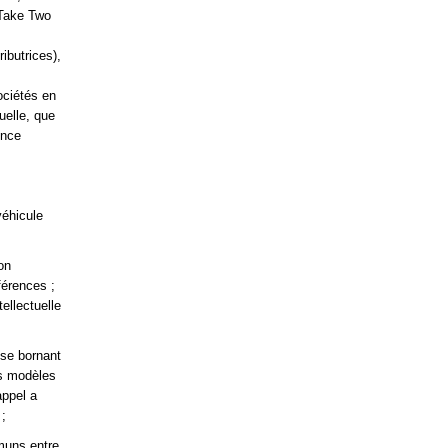
 Take Two
ibutrices),
ociétés en
uelle, que
ence
véhicule
on
férences ;
tellectuelle
 se bornant
es modèles
appel a
 ;
mmuns entre