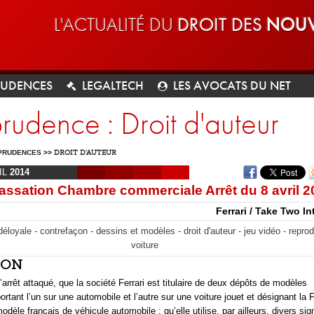
L'ACTUALITÉ DU
DROIT DES
NOUV
RUDENCES
LEGALTECH
LES AVOCATS DU NET
prudence : Droit d'auteur
PRUDENCES
>>
DROIT D'AUTEUR
IL
2014
assation Chambre commerciale Arrêt du 8 avril 2
Ferrari / Take Two In
éloyale - contrefaçon - dessins et modèles - droit d'auteur - jeu vidéo - reprod
voiture
ION
’arrêt attaqué, que la société Ferrari est titulaire de deux dépôts de modèles
ortant l’un sur une automobile et l’autre sur une voiture jouet et désignant la 
odèle français de véhicule automobile ; qu’elle utilise, par ailleurs, divers sign