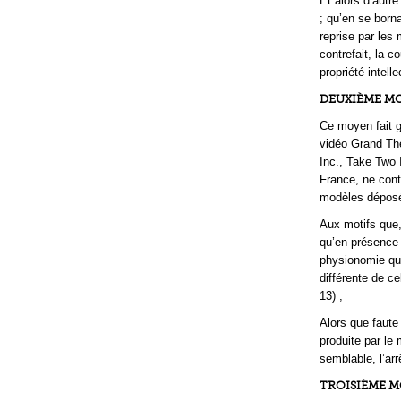
Et alors d’autr
; qu’en se born
reprise par les
contrefait, la c
propriété intelle
DEUXIÈME MO
Ce moyen fait gr
vidéo Grand The
Inc., Take Two 
France, ne cont
modèles déposé
Aux motifs que,
qu’en présence 
physionomie qui
différente de c
13) ;
Alors que faute
produite par le
semblable, l’arr
TROISIÈME M