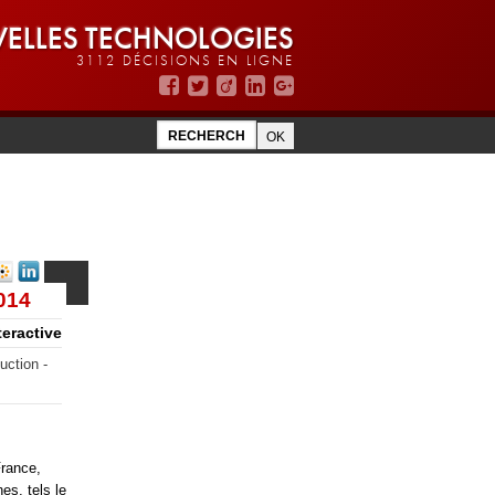
ELLES TECHNOLOGIES
3112 DÉCISIONS EN LIGNE
014
teractive
uction -
France,
es, tels le