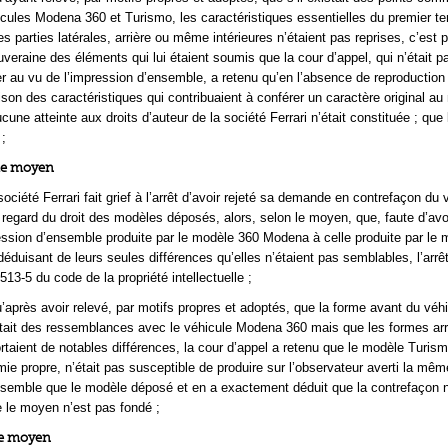
icules Modena 360 et Turismo, les caractéristiques essentielles du premier te
s parties latérales, arrière ou même intérieures n’étaient pas reprises, c’est 
uveraine des éléments qui lui étaient soumis que la cour d’appel, qui n’était p
r au vu de l’impression d’ensemble, a retenu qu’en l’absence de reproduction
n des caractéristiques qui contribuaient à conférer un caractère original au
une atteinte aux droits d’auteur de la société Ferrari n’était constituée ; qu
 ;
me moyen
ociété Ferrari fait grief à l’arrêt d’avoir rejeté sa demande en contrefaçon du 
egard du droit des modèles déposés, alors, selon le moyen, que, faute d’avo
ssion d’ensemble produite par le modèle 360 Modena à celle produite par le 
déduisant de leurs seules différences qu’elles n’étaient pas semblables, l’arrê
. 513-5 du code de la propriété intellectuelle ;
’après avoir relevé, par motifs propres et adoptés, que la forme avant du véh
ait des ressemblances avec le véhicule Modena 360 mais que les formes arri
rtaient de notables différences, la cour d’appel a retenu que le modèle Turism
ie propre, n’était pas susceptible de produire sur l’observateur averti la mêm
semble que le modèle déposé et en a exactement déduit que la contrefaçon n
e le moyen n’est pas fondé ;
me moyen