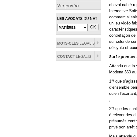
Vie privée
cheval cabré re
Interactive Sof
commercialisaie
LES AVOCATS
DU NET
un jeu vidéo fa
caractéristique
contrefaçon de 
sur celui de so
MOTS-CLÉS
LEGALIS
déloyale et pou
CONTACT
LEGALIS
Sur le premie
Attendu que la s
Modena 360 au r
1°/ que s’agiss
d’ensemble perm
qu’en l’écartant,
;
2°/ que les con
à relever des d
présumés contre
privé son arrêt 
Mais attendu qu