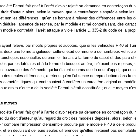
ociété Ferrari fait grief à l’arrêt d’avoir rejeté sa demande en contrefaçon du 
droit d’auteur, alors, selon le moyen, que la contrefaçon s’apprécie selon les
t non les différences ; qu’en se bornant à relever des différences entre les 
 déduire l’absence de reprise, par le modèle estimé contrefaisant, des caract
n modèle contrefait, l’arrêt attaqué a violé l’article L. 335-2 du code de la prop
’ayant relevé, par motifs propres et adoptés, que si les véhicules F 40 et Tu
us deux une forme anguleuse, celle-ci était commune à de nombreux véhicule
ctéristiques essentielles du premier, tenant à la forme du capot et des pare-c
es parties latérales et à la forme du becquet arrière, n’étaient pas reprises, 
n souveraine des éléments qui lui étaient soumis que la cour d’appel, qui ne s
u des seules différences, a retenu qu’en l’absence de reproduction dans la
 caractéristiques qui contribuaient à conférer un caractère original au modèl
aux droits d’auteur de la société Ferrari n’était constituée ; que le moyen n’e
ème moyen
ociété Ferrari fait grief à l’arrêt d’avoir rejeté sa demande en contrefaçon du
ard du droit d’auteur qu’au regard du droit des modèles déposés, alors, selon 
oir comparé l’impression d’ensemble produite par le modèle F 40 à celle produi
 et en déduisant de leurs seules différences qu’elles n’étaient pas semblables