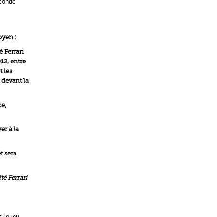
econde
oyen :
é Ferrari
012, entre
t les
e devant la
ce,
er à la
t sera
té Ferrari
s le jeu