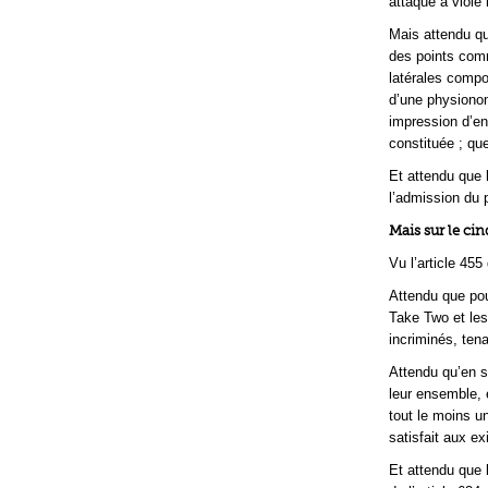
attaqué a violé l
Mais attendu qu
des points comm
latérales compo
d’une physionom
impression d’en
constituée ; qu
Et attendu que 
l’admission du 
Mais sur le ci
Vu l’article 455
Attendu que pou
Take Two et les
incriminés, ten
Attendu qu’en s
leur ensemble, é
tout le moins un
satisfait aux e
Et attendu que 