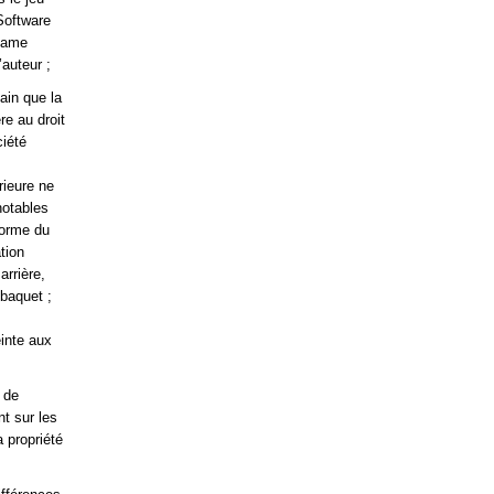
Software
 Game
’auteur ;
ain que la
re au droit
ciété
rieure ne
notables
 forme du
tion
arrière,
 baquet ;
einte aux
 de
t sur les
a propriété