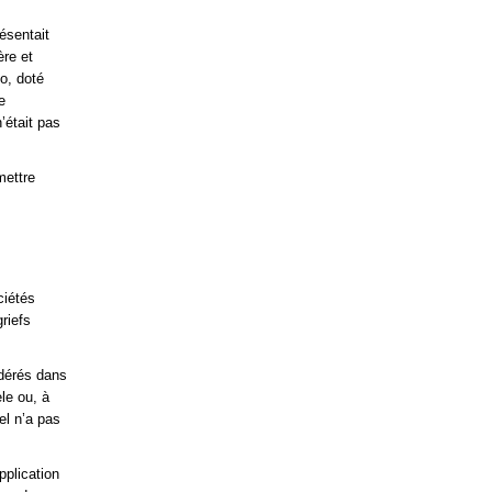
ésentait
ère et
o, doté
e
’était pas
mettre
ciétés
riefs
idérés dans
le ou, à
el n’a pas
pplication