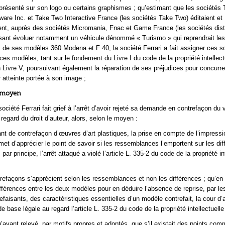
présenté sur son logo ou certains graphismes ; qu’estimant que les sociétés
tware Inc. et Take Two Interactive France (les sociétés Take Two) éditaient et
nt, auprès des sociétés Micromania, Fnac et Game France (les sociétés distr
isant évoluer notamment un véhicule dénommé « Turismo » qui reprendrait les
s de ses modèles 360 Modena et F 40, la société Ferrari a fait assigner ces s
ces modèles, tant sur le fondement du Livre I du code de la propriété intellect
n Livre V, poursuivant également la réparation de ses préjudices pour concurr
r atteinte portée à son image ;
r moyen
ociété Ferrari fait grief à l’arrêt d’avoir rejeté sa demande en contrefaçon du 
egard du droit d’auteur, alors, selon le moyen :
ant de contrefaçon d’œuvres d’art plastiques, la prise en compte de l’impressi
et d’apprécier le point de savoir si les ressemblances l’emportent sur les dif
 par principe, l’arrêt attaqué a violé l’article L. 335-2 du code de la propriété in
trefaçons s’apprécient selon les ressemblances et non les différences ; qu’en
ifférences entre les deux modèles pour en déduire l’absence de reprise, par l
faisants, des caractéristiques essentielles d’un modèle contrefait, la cour d’
de base légale au regard l’article L. 335-2 du code de la propriété intellectuelle
’ayant relevé, par motifs propres et adoptés, que s’il existait des points co