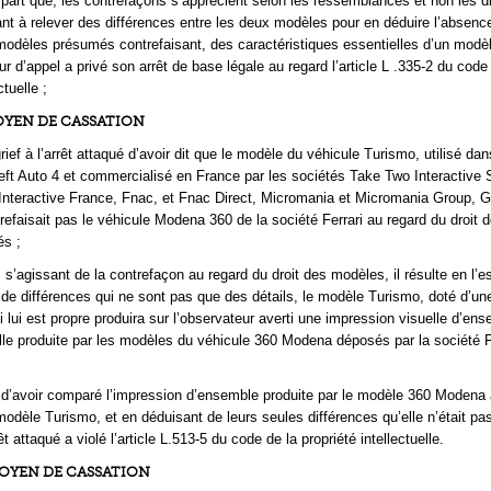
e part que, les contrefaçons s’apprécient selon les ressemblances et non les d
ant à relever des différences entre les deux modèles pour en déduire l’absenc
 modèles présumés contrefaisant, des caractéristiques essentielles d’un modè
our d’appel a privé son arrêt de base légale au regard l’article L .335-2 du code
ctuelle ;
YEN DE CASSATION
ief à l’arrêt attaqué d’avoir dit que le modèle du véhicule Turismo, utilisé dan
ft Auto 4 et commercialisé en France par les sociétés Take Two Interactive 
Interactive France, Fnac, et Fnac Direct, Micromania et Micromania Group,
refaisait pas le véhicule Modena 360 de la société Ferrari au regard du droit 
s ;
 s’agissant de la contrefaçon au regard du droit des modèles, il résulte en l’e
de différences qui ne sont pas que des détails, le modèle Turismo, doté d’un
 lui est propre produira sur l’observateur averti une impression visuelle d’en
elle produite par les modèles du véhicule 360 Modena déposés par la société Fe
 d’avoir comparé l’impression d’ensemble produite par le modèle 360 Modena 
 modèle Turismo, et en déduisant de leurs seules différences qu’elle n’était pa
êt attaqué a violé l’article L.513-5 du code de la propriété intellectuelle.
OYEN DE CASSATION