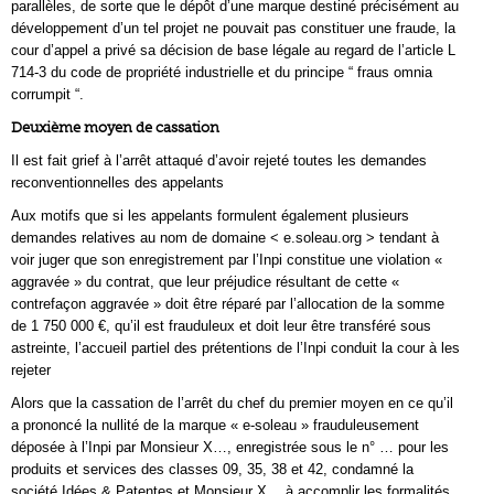
parallèles, de sorte que le dépôt d’une marque destiné précisément au
développement d’un tel projet ne pouvait pas constituer une fraude, la
cour d’appel a privé sa décision de base légale au regard de l’article L
714-3 du code de propriété industrielle et du principe “ fraus omnia
corrumpit “.
Deuxième moyen de cassation
Il est fait grief à l’arrêt attaqué d’avoir rejeté toutes les demandes
reconventionnelles des appelants
Aux motifs que si les appelants formulent également plusieurs
demandes relatives au nom de domaine < e.soleau.org > tendant à
voir juger que son enregistrement par l’Inpi constitue une violation «
aggravée » du contrat, que leur préjudice résultant de cette «
contrefaçon aggravée » doit être réparé par l’allocation de la somme
de 1 750 000 €, qu’il est frauduleux et doit leur être transféré sous
astreinte, l’accueil partiel des prétentions de l’Inpi conduit la cour à les
rejeter
Alors que la cassation de l’arrêt du chef du premier moyen en ce qu’il
a prononcé la nullité de la marque « e-soleau » frauduleusement
déposée à l’Inpi par Monsieur X…, enregistrée sous le n° … pour les
produits et services des classes 09, 35, 38 et 42, condamné la
société Idées & Patentes et Monsieur X… à accomplir les formalités