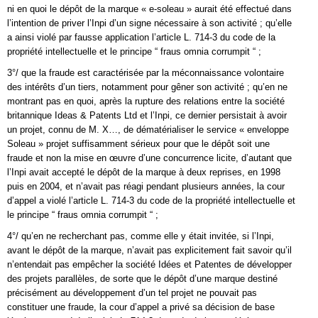
ni en quoi le dépôt de la marque « e-soleau » aurait été effectué dans
l’intention de priver l’Inpi d’un signe nécessaire à son activité ; qu’elle
a ainsi violé par fausse application l’article L. 714-3 du code de la
propriété intellectuelle et le principe “ fraus omnia corrumpit “ ;
3°/ que la fraude est caractérisée par la méconnaissance volontaire
des intérêts d’un tiers, notamment pour gêner son activité ; qu’en ne
montrant pas en quoi, après la rupture des relations entre la société
britannique Ideas & Patents Ltd et l’Inpi, ce dernier persistait à avoir
un projet, connu de M. X…, de dématérialiser le service « enveloppe
Soleau » projet suffisamment sérieux pour que le dépôt soit une
fraude et non la mise en œuvre d’une concurrence licite, d’autant que
l’Inpi avait accepté le dépôt de la marque à deux reprises, en 1998
puis en 2004, et n’avait pas réagi pendant plusieurs années, la cour
d’appel a violé l’article L. 714-3 du code de la propriété intellectuelle et
le principe “ fraus omnia corrumpit “ ;
4°/ qu’en ne recherchant pas, comme elle y était invitée, si l’Inpi,
avant le dépôt de la marque, n’avait pas explicitement fait savoir qu’il
n’entendait pas empêcher la société Idées et Patentes de développer
des projets parallèles, de sorte que le dépôt d’une marque destiné
précisément au développement d’un tel projet ne pouvait pas
constituer une fraude, la cour d’appel a privé sa décision de base