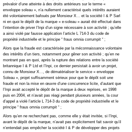
prévaloir d’une atteinte à des droits antérieurs sur le terme «
enveloppe soleau », n’a nullement caractérisé quels intérêts auraient
été volontairement bafoués par Monsieur X… et la société I & P Sarl
ni en quoi le dépôt de la marque « e-soleau » aurait été effectué dans
l’intention de priver l’Inpi d’un signe nécessaire à son activité ; qu’elle
a ainsi violé par fausse application l’article L 714-3 du code de
propriété industrielle et le principe “ fraus omnia corrumpit “ ;
Alors que la fraude est caractérisée par la méconnaissance volontaire
des intérêts d’un tiers, notamment pour gêner son activité ; qu’en ne
montrant pas en quoi, après la rupture des relations entre la société
britannique I & P Ltd et l’Inpi, ce dernier persistait à avoir un projet,
connu de Monsieur X…, de dématérialiser le service « enveloppe
Soleau », projet suffisamment sérieux pour que le dépôt soit une
fraude et non la mise en œuvre d’une concurrence licite, d’autant que
l’Inpi avait accepté le dépôt de la marque à deux reprises, en 1998
puis en 2004, et n’avait pas réagi pendant plusieurs années, la cour
d’appel a violé l’article L 714-3 du code de propriété industrielle et le
principe “ fraus omnia corrumpit “ ;
Alors qu’en ne recherchant pas, comme elle y était invitée, si l’Inpi,
avant le dépôt de la marque, n’avait pas explicitement fait savoir qu’il
n’entendait pas empêcher la société I & P de développer des projets