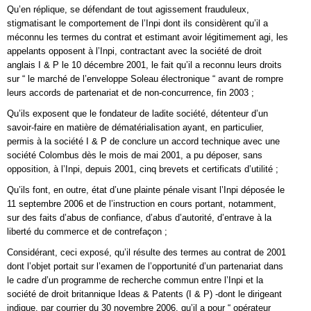
Qu’en réplique, se défendant de tout agissement frauduleux,
stigmatisant le comportement de l’Inpi dont ils considèrent qu’il a
méconnu les termes du contrat et estimant avoir légitimement agi, les
appelants opposent à l’Inpi, contractant avec la société de droit
anglais I & P le 10 décembre 2001, le fait qu’il a reconnu leurs droits
sur “ le marché de l’enveloppe Soleau électronique “ avant de rompre
leurs accords de partenariat et de non-concurrence, fin 2003 ;
Qu’ils exposent que le fondateur de ladite société, détenteur d’un
savoir-faire en matière de dématérialisation ayant, en particulier,
permis à la société I & P de conclure un accord technique avec une
société Colombus dès le mois de mai 2001, a pu déposer, sans
opposition, à l’Inpi, depuis 2001, cinq brevets et certificats d’utilité ;
Qu’ils font, en outre, état d’une plainte pénale visant l’Inpi déposée le
11 septembre 2006 et de l’instruction en cours portant, notamment,
sur des faits d’abus de confiance, d’abus d’autorité, d’entrave à la
liberté du commerce et de contrefaçon ;
Considérant, ceci exposé, qu’il résulte des termes au contrat de 2001
dont l’objet portait sur l’examen de l’opportunité d’un partenariat dans
le cadre d’un programme de recherche commun entre l’Inpi et la
société de droit britannique Ideas & Patents (I & P) -dont le dirigeant
indique, par courrier du 30 novembre 2006, qu’il a pour “ opérateur