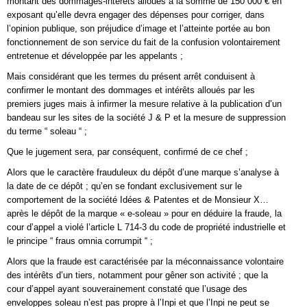
montant des dommages-intérêts alloués à la somme de 150 000 € en
exposant qu’elle devra engager des dépenses pour corriger, dans
l’opinion publique, son préjudice d’image et l’atteinte portée au bon
fonctionnement de son service du fait de la confusion volontairement
entretenue et développée par les appelants ;
Mais considérant que les termes du présent arrêt conduisent à
confirmer le montant des dommages et intérêts alloués par les
premiers juges mais à infirmer la mesure relative à la publication d’un
bandeau sur les sites de la société J & P et la mesure de suppression
du terme “ soleau “ ;
Que le jugement sera, par conséquent, confirmé de ce chef ;
Alors que le caractère frauduleux du dépôt d’une marque s’analyse à
la date de ce dépôt ; qu’en se fondant exclusivement sur le
comportement de la société Idées & Patentes et de Monsieur X…
après le dépôt de la marque « e-soleau » pour en déduire la fraude, la
cour d’appel a violé l’article L 714-3 du code de propriété industrielle et
le principe “ fraus omnia corrumpit “ ;
Alors que la fraude est caractérisée par la méconnaissance volontaire
des intérêts d’un tiers, notamment pour gêner son activité ; que la
cour d’appel ayant souverainement constaté que l’usage des
enveloppes soleau n’est pas propre à l’Inpi et que l’Inpi ne peut se