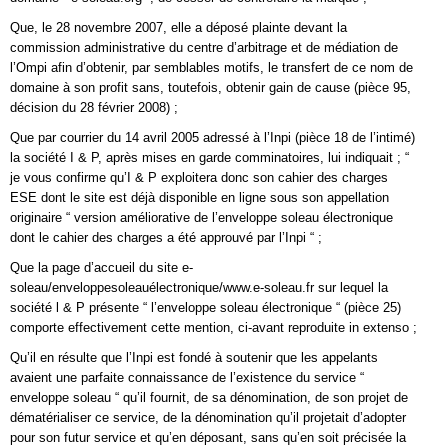
Que, le 28 novembre 2007, elle a déposé plainte devant la
commission administrative du centre d’arbitrage et de médiation de
l’Ompi afin d’obtenir, par semblables motifs, le transfert de ce nom de
domaine à son profit sans, toutefois, obtenir gain de cause (pièce 95,
décision du 28 février 2008) ;
Que par courrier du 14 avril 2005 adressé à l’Inpi (pièce 18 de l’intimé)
la société I & P, après mises en garde comminatoires, lui indiquait ; “
je vous confirme qu’I & P exploitera donc son cahier des charges
ESE dont le site est déjà disponible en ligne sous son appellation
originaire “ version améliorative de l’enveloppe soleau électronique
dont le cahier des charges a été approuvé par l’Inpi “ ;
Que la page d’accueil du site e-
soleau/enveloppesoleauélectronique/www.e-soleau.fr sur lequel la
société l & P présente “ l’enveloppe soleau électronique “ (pièce 25)
comporte effectivement cette mention, ci-avant reproduite in extenso ;
Qu’il en résulte que l’Inpi est fondé à soutenir que les appelants
avaient une parfaite connaissance de l’existence du service “
enveloppe soleau “ qu’il fournit, de sa dénomination, de son projet de
dématérialiser ce service, de la dénomination qu’il projetait d’adopter
pour son futur service et qu’en déposant, sans qu’en soit précisée la