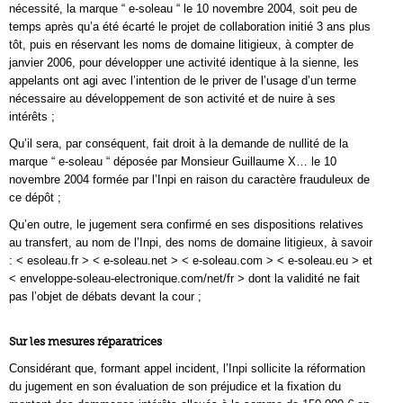
nécessité, la marque “ e-soleau “ le 10 novembre 2004, soit peu de
temps après qu’a été écarté le projet de collaboration initié 3 ans plus
tôt, puis en réservant les noms de domaine litigieux, à compter de
janvier 2006, pour développer une activité identique à la sienne, les
appelants ont agi avec l’intention de le priver de l’usage d’un terme
nécessaire au développement de son activité et de nuire à ses
intérêts ;
Qu’il sera, par conséquent, fait droit à la demande de nullité de la
marque “ e-soleau “ déposée par Monsieur Guillaume X… le 10
novembre 2004 formée par l’Inpi en raison du caractère frauduleux de
ce dépôt ;
Qu’en outre, le jugement sera confirmé en ses dispositions relatives
au transfert, au nom de l’Inpi, des noms de domaine litigieux, à savoir
: < esoleau.fr > < e-soleau.net > < e-soleau.com > < e-soleau.eu > et
< enveloppe-soleau-electronique.com/net/fr > dont la validité ne fait
pas l’objet de débats devant la cour ;
Sur les mesures réparatrices
Considérant que, formant appel incident, l’Inpi sollicite la réformation
du jugement en son évaluation de son préjudice et la fixation du