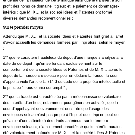
et demandé l’annulation de cette marque ainsi que le transfert à son
profit des noms de domaine litigieux et le paiement de dommages-
intérêts ; que M. X… et la société Idées et Patentes ont formé
diverses demandes reconventionnelles ;
Sur le premier moyen
Attendu que M. X… et la société Idées et Patentes font grief à l’arrêt
d’avoir accueilli les demandes formées par l’Inpi alors, selon le moyen
:
1°/ que le caractère frauduleux du dépôt d’une marque s’analyse à la
date de ce dépôt ; qu’en se fondant exclusivement sur le
comportement de la société Idées et Patentes et de M. X… après le
dépôt de la marque « e-soleau » pour en déduire la fraude, la cour
d’appel a violé l’article L. 714-3 du code de la propriété intellectuelle et
le principe “ fraus omnia corrumpit “ ;
2°/ que la fraude est caractérisée par la méconnaissance volontaire
des intérêts d’un tiers, notamment pour gêner son activité ; que la
cour d’appel ayant souverainement constaté que l’usage des
enveloppes soleau n’est pas propre à l’Inpi et que l’Inpi ne peut se
prévaloir d’une atteinte à des droits antérieurs sur le terme «
enveloppe soleau », n’a nullement caractérisé quels intérêts auraient
été volontairement bafoués par M. X… et la société Idées & Patentes