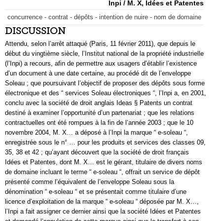
Inpi / M. X, Idées et Patentes
concurrence - contrat - dépôts - intention de nuire - nom de domaine
DISCUSSION
Attendu, selon l’arrêt attaqué (Paris, 11 février 2011), que depuis le
début du vingtième siècle, l’Institut national de la propriété industrielle
(l’Inpi) a recours, afin de permettre aux usagers d’établir l’existence
d’un document à une date certaine, au procédé dit de l’enveloppe
Soleau ; que poursuivant l’objectif de proposer des dépôts sous forme
électronique et des “ services Soleau électroniques “, l’Inpi a, en 2001,
conclu avec la société de droit anglais Ideas § Patents un contrat
destiné à examiner l’opportunité d’un partenariat ; que les relations
contractuelles ont été rompues à la fin de l’année 2003 ; que le 10
novembre 2004, M. X… a déposé à l’Inpi la marque “ e-soleau “,
enregistrée sous le n° … pour les produits et services des classes 09,
35, 38 et 42 ; qu’ayant découvert que la société de droit français
Idées et Patentes, dont M. X… est le gérant, titulaire de divers noms
de domaine incluant le terme “ e-soleau “, offrait un service de dépôt
présenté comme l’équivalent de l’enveloppe Soleau sous la
dénomination “ e-soleau “ et se présentait comme titulaire d’une
licence d’exploitation de la marque “ e-soleau “ déposée par M. X…,
l’Inpi a fait assigner ce dernier ainsi que la société Idées et Patentes