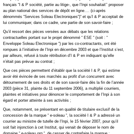
français “I & P société, partie au litige-, que l’Inpi souhaitait’’ proposer
au plan national des services de dépôt en ligne…. (ci-après
dénommés “Services Soleau Electroniques“)“ et qu’l & P acceptait de
lui communiquer, dans ce cadre, une partie de son savoir-faire ;
Qu’il ressort des pièces versées aux débats que les relations
contractuelles portant sur le projet dénommé “ ESE “ (soit : “
Enveloppe Soleau Electronique “) par les co-contractants, ont été
rompues à l’initiative de l’Inpi en décembre 2003 et que l’Institut s’est,
par ailleurs, refusé à toute rétribution d’I & P en indiquant qu’elle
n’était pas prévue au contrat ;
Que ces pièces permettent d’établir que la société I & P, qui estime
avoir été évincée de ses marchés au profit d’un concurrent avec
détournement de ses droits et de son savoir-faire dès la fin de l’année
2003 (pièce 31, plainte du 11 septembre 2006), a multiplié courriers,
plaintes et initiatives pour dénoncer le comportement de l’Inpi à son
égard et porter atteinte à ses activités ;
Que, notamment, se présentant en qualité de titulaire exclusif de la
concession de la marque “ e-soleau “, la société I & P a adressé un
courrier au ministre de tutelle de l’Inpi, le 15 février 2007, pour qu’il
soit fait injonction à cet Institut, qui venait de déposer le nom de
domaine “ e-soleau.org “, de cesser de contrefaire la marque ;