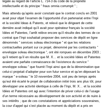
légale au regard de l’article L. 714-3 du code de la propriété
intellectuelle et du principe “ fraus omnia corrumpit “ ;
Mais attendu qu’après avoir constaté que le contrat conclu en 2001
avait pour objet l’examen de l’opportunité d’un partenariat entre l’Inpi
et la société Ideas & Patents, et relevé que le dirigeant de cette
dernière avait indiqué qu’il avait pour opérateur français la société
Idées et Patentes, l’arrêt relève encore qu’il résulte des termes de ce
contrat que l’Inpi souhaitait proposer des services de dépôt en ligne
dénommés “ services soleau électronique “ et que les relations
contractuelles portant sur ce projet, dénommé par les contractants “
enveloppe soleau électronique “, ont été rompues en décembre 2003 ;
qu’il retient qu’il en résulte que M. X… et la société Idées et Patentes
avaient une parfaite connaissance de l’existence du service “
enveloppe soleau “ que fournit l’Inpi ainsi que de la dénomination que
celui-ci projetait d’adopter pour son futur service et qu’en déposant la
marque “ e-soleau “ le 10 novembre 2004, soit peu de temps après
qu’eut été écarté le projet de collaboration initié trois ans plus tôt, pour
développer une activité identique à celle de l’Inpi, M. X… et la société
Idées et Patentes ont agi avec l’intention de priver celui-ci de l’usage
d’un terme nécessaire au développement de son activité et de nuire à
ses intérêts ; que de ces constatations et appréciations souveraines,
la cour d’appel qui s’est placée au moment du dépôt et a pris en