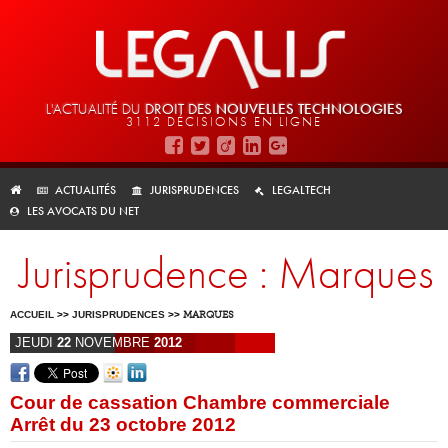
L'ACTUALITÉ DU
DROIT DES
NOUVELLES TECHNOLOGIES
3112 DÉCISIONS EN LIGNE
ACTUALITÉS
JURISPRUDENCES
LEGALTECH
LES AVOCATS DU NET
Jurisprudence : Marques
ACCUEIL
>>
JURISPRUDENCES
>>
MARQUES
JEUDI
22
NOVEMBRE
2012
Cour de cassation Chambre commerciale
Arrêt du 23 octobre 2012