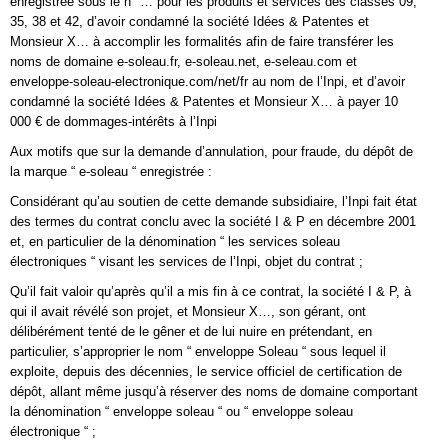
enregistrée sous le n° … pour les produits et services des classes 09,
35, 38 et 42, d’avoir condamné la société Idées & Patentes et
Monsieur X… à accomplir les formalités afin de faire transférer les
noms de domaine e-soleau.fr, e-soleau.net, e-seleau.com et
enveloppe-soleau-electronique.com/net/fr au nom de l’Inpi, et d’avoir
condamné la société Idées & Patentes et Monsieur X… à payer 10
000 € de dommages-intérêts à l’Inpi
Aux motifs que sur la demande d’annulation, pour fraude, du dépôt de
la marque “ e-soleau “ enregistrée :
Considérant qu’au soutien de cette demande subsidiaire, l’Inpi fait état
des termes du contrat conclu avec la société I & P en décembre 2001
et, en particulier de la dénomination “ les services soleau
électroniques “ visant les services de l’Inpi, objet du contrat ;
Qu’il fait valoir qu’après qu’il a mis fin à ce contrat, la société I & P, à
qui il avait révélé son projet, et Monsieur X…, son gérant, ont
délibérément tenté de le gêner et de lui nuire en prétendant, en
particulier, s’approprier le nom “ enveloppe Soleau “ sous lequel il
exploite, depuis des décennies, le service officiel de certification de
dépôt, allant même jusqu’à réserver des noms de domaine comportant
la dénomination “ enveloppe soleau “ ou “ enveloppe soleau
électronique “ ;