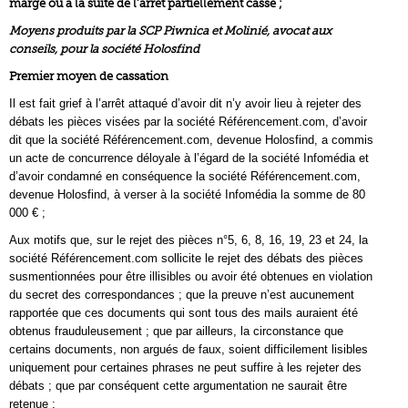
marge ou à la suite de l’arrêt partiellement cassé ;
Moyens produits par la SCP Piwnica et Molinié, avocat aux
conseils, pour la société Holosfind
Premier moyen de cassation
Il est fait grief à l’arrêt attaqué d’avoir dit n’y avoir lieu à rejeter des
débats les pièces visées par la société Référencement.com, d’avoir
dit que la société Référencement.com, devenue Holosfind, a commis
un acte de concurrence déloyale à l’égard de la société Infomédia et
d’avoir condamné en conséquence la société Référencement.com,
devenue Holosfind, à verser à la société Infomédia la somme de 80
000 € ;
Aux motifs que, sur le rejet des pièces n°5, 6, 8, 16, 19, 23 et 24, la
société Référencement.com sollicite le rejet des débats des pièces
susmentionnées pour être illisibles ou avoir été obtenues en violation
du secret des correspondances ; que la preuve n’est aucunement
rapportée que ces documents qui sont tous des mails auraient été
obtenus frauduleusement ; que par ailleurs, la circonstance que
certains documents, non argués de faux, soient difficilement lisibles
uniquement pour certaines phrases ne peut suffire à les rejeter des
débats ; que par conséquent cette argumentation ne saurait être
retenue ;