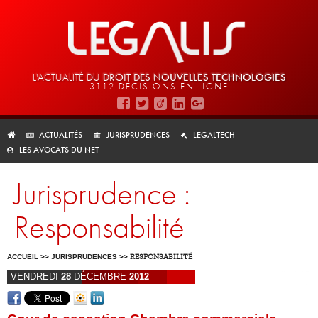
L'ACTUALITÉ DU
DROIT DES
NOUVELLES TECHNOLOGIES
3112 DÉCISIONS EN LIGNE
ACTUALITÉS
JURISPRUDENCES
LEGALTECH
LES AVOCATS DU NET
Jurisprudence :
Responsabilité
ACCUEIL
>>
JURISPRUDENCES
>>
RESPONSABILITÉ
VENDREDI
28
DÉCEMBRE
2012