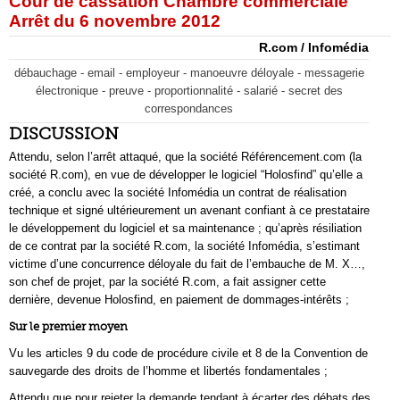
Cour de cassation Chambre commerciale
Arrêt du 6 novembre 2012
R.com / Infomédia
débauchage - email - employeur - manoeuvre déloyale - messagerie
électronique - preuve - proportionnalité - salarié - secret des
correspondances
DISCUSSION
Attendu, selon l’arrêt attaqué, que la société Référencement.com (la
société R.com), en vue de développer le logiciel “Holosfind” qu’elle a
créé, a conclu avec la société Infomédia un contrat de réalisation
technique et signé ultérieurement un avenant confiant à ce prestataire
le développement du logiciel et sa maintenance ; qu’après résiliation
de ce contrat par la société R.com, la société Infomédia, s’estimant
victime d’une concurrence déloyale du fait de l’embauche de M. X…,
son chef de projet, par la société R.com, a fait assigner cette
dernière, devenue Holosfind, en paiement de dommages-intérêts ;
Sur le premier moyen
Vu les articles 9 du code de procédure civile et 8 de la Convention de
sauvegarde des droits de l’homme et libertés fondamentales ;
Attendu que pour rejeter la demande tendant à écarter des débats des