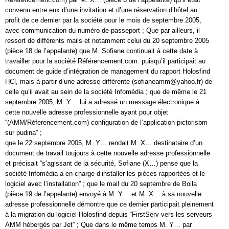
convenu entre eux d’une invitation et d’une réservation d’hôtel au
profit de ce dernier par la société pour le mois de septembre 2005,
avec communication du numéro de passeport ; Que par ailleurs, il
ressort de différents mails et notamment celui du 20 septembre 2005
(pièce 18 de l’appelante) que M. Sofiane continuait à cette date à
travailler pour la société Référencement.com. puisqu’il participait au
document de guide d’intégration de management du rapport Holosfind
HCl, mais à partir d’une adresse différente (sofianeamm@yahoo.fr) de
celle qu’il avait au sein de la société Infomédia ; que de même le 21
septembre 2005, M. Y… lui a adressé un message électronique à
cette nouvelle adresse professionnelle ayant pour objet
“(AMM/Réferencement.com) configuration de l’application pictorisbm
sur pudina” ;
que le 22 septembre 2005, M. Y… rendait M. X… destinataire d’un
document de travail toujours à cette nouvelle adresse professionnelle
et précisait “s’agissant de la sécurité, Sofiane (X…) pense que la
société Infomédia a en charge d’installer les pièces rapportées et le
logiciel avec l’installation” ; que le mail du 20 septembre de Boila
(pièce 19 de l’appelante) envoyé à M. Y… et M. X… à sa nouvelle
adresse professionnelle démontre que ce dernier participait pleinement
à la migration du logiciel Holosfind depuis “FirstServ vers les serveurs
AMM hébergés par Jet” ; Que dans le même temps M. Y… par