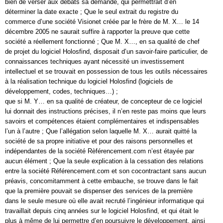
bien de verser aux débats sa demande, qui permettrait d’en
déterminer la date exacte ; Que le seul extrait du registre du
commerce d’une société Visionet créée par le frère de M. X… le 14
décembre 2005 ne saurait suffire à rapporter la preuve que cette
société a réellement fonctionné ; Que M. X…, en sa qualité de chef
de projet du logiciel Holosfind, disposait d’un savoir-faire particulier, de
connaissances techniques ayant nécessité un investissement
intellectuel et se trouvait en possession de tous les outils nécessaires
à la réalisation technique du logiciel Holosfind (logiciels de
développement, codes, techniques…) ;
que si M. Y… en sa qualité de créateur, de concepteur de ce logiciel
lui donnait des instructions précises, il n’en reste pas moins que leurs
savoirs et compétences étaient complémentaires et indispensables
l’un à l’autre ; Que l’allégation selon laquelle M. X… aurait quitté la
société de sa propre initiative et pour des raisons personnelles et
indépendantes de la société Rèférencement.com n’est étayée par
aucun élément ; Que la seule explication à la cessation des relations
entre la société Référencement.com et son cocontractant sans aucun
préavis, concomitamment à cette embauche, se trouve dans le fait
que la première pouvait se dispenser des services de la première
dans le seule mesure où elle avait recruté l’ingénieur informatique qui
travaillait depuis cinq années sur le logiciel Holosfind, et qui était le
plus à même de lui permettre d’en poursuivre le développement, ainsi