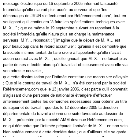
message électronique du 16 septembre 2005 informait la société
Infomédia qu’elle n’aurait plus accès au serveur et que “les
démarrages de JRUN s’effectueront par Référencement.com”, tout en
soulignant qu’il continuera “à faire les spécifications techniques avec
M. X…” ; que de même le 19 septembre suivant en rappelant à la
société Infomédia qu’elle n’aura plus en charge la maintenance
serveurs, M Y… répondait : “j’imagine que le départ de M. X… est
pour beaucoup dans le retard accumulé” ; qu’ainsi il est démontré que
la société intimée tentait de faire croire à l’appelante qu’elle n’avait
aucun contact avec M. X…, qu’elle ignorait que M. X… ne faisait plus
partie de ses effectifs alors qu’il travaillait officieusement avec elle via
son adresse nouvelle ;
que cette dissimulation par l’intimée constitue une manœuvre déloyale
; Que si le contrat de travail de M. X… n’a été consenti par la société
Référencement.com que le 13 janvier 2006, c’est parce qu’il convenait
s’agissant d’une personne de nationalité étrangère d’effectuer
antérieurement toutes les démarches nécessaires pour obtenir un titre
de séjour et de travail ; que dès le 12 décembre 2005 la direction
départementale du travail a donné une suite favorable au dossier de
M. X… présentée par la société AMM devenue Référencemen.com,
ce qui démontre que l’intimée préparait l’arrivée de M. X… en son sein
bien antérieurement à cette dernière date ; que d’ailleurs elle se garde