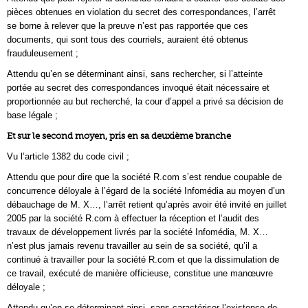
pièces obtenues en violation du secret des correspondances, l’arrêt
se borne à relever que la preuve n’est pas rapportée que ces
documents, qui sont tous des courriels, auraient été obtenus
frauduleusement ;
Attendu qu’en se déterminant ainsi, sans rechercher, si l’atteinte
portée au secret des correspondances invoqué était nécessaire et
proportionnée au but recherché, la cour d’appel a privé sa décision de
base légale ;
Et sur le second moyen, pris en sa deuxième branche
Vu l’article 1382 du code civil ;
Attendu que pour dire que la société R.com s’est rendue coupable de
concurrence déloyale à l’égard de la société Infomédia au moyen d’un
débauchage de M. X…, l’arrêt retient qu’après avoir été invité en juillet
2005 par la société R.com à effectuer la réception et l’audit des
travaux de développement livrés par la société Infomédia, M. X…
n’est plus jamais revenu travailler au sein de sa société, qu’il a
continué à travailler pour la société R.com et que la dissimulation de
ce travail, exécuté de manière officieuse, constitue une manœuvre
déloyale ;
Attendu qu’en se déterminant ainsi, sans caractériser l’existence de