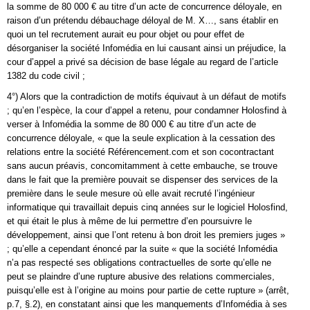
la somme de 80 000 € au titre d’un acte de concurrence déloyale, en
raison d’un prétendu débauchage déloyal de M. X…, sans établir en
quoi un tel recrutement aurait eu pour objet ou pour effet de
désorganiser la société Infomédia en lui causant ainsi un préjudice, la
cour d’appel a privé sa décision de base légale au regard de l’article
1382 du code civil ;
4°) Alors que la contradiction de motifs équivaut à un défaut de motifs
; qu’en l’espèce, la cour d’appel a retenu, pour condamner Holosfind à
verser à Infomédia la somme de 80 000 € au titre d’un acte de
concurrence déloyale, « que la seule explication à la cessation des
relations entre la société Référencement.com et son cocontractant
sans aucun préavis, concomitamment à cette embauche, se trouve
dans le fait que la première pouvait se dispenser des services de la
première dans le seule mesure où elle avait recruté l’ingénieur
informatique qui travaillait depuis cinq années sur le logiciel Holosfind,
et qui était le plus à même de lui permettre d’en poursuivre le
développement, ainsi que l’ont retenu à bon droit les premiers juges »
; qu’elle a cependant énoncé par la suite « que la société Infomédia
n’a pas respecté ses obligations contractuelles de sorte qu’elle ne
peut se plaindre d’une rupture abusive des relations commerciales,
puisqu’elle est à l’origine au moins pour partie de cette rupture » (arrêt,
p.7, §.2), en constatant ainsi que les manquements d’Infomédia à ses