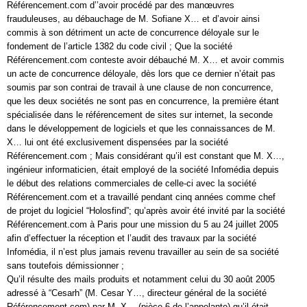
Référencement.com d’’avoir procédé par des manœuvres
frauduleuses, au débauchage de M. Sofiane X… et d’avoir ainsi
commis à son détriment un acte de concurrence déloyale sur le
fondement de l’article 1382 du code civil ; Que la société
Référencement.com conteste avoir débauché M. X… et avoir commis
un acte de concurrence déloyale, dès lors que ce dernier n’était pas
soumis par son contrai de travail à une clause de non concurrence,
que les deux sociétés ne sont pas en concurrence, la première étant
spécialisée dans le référencement de sites sur internet, la seconde
dans le développement de logiciels et que les connaissances de M.
X… lui ont été exclusivement dispensées par la société
Référencement.com ; Mais considérant qu’il est constant que M. X…,
ingénieur informaticien, était employé de la société Infomédia depuis
le début des relations commerciales de celle-ci avec la société
Référencement.com et a travaillé pendant cinq années comme chef
de projet du logiciel “Holosfind”; qu’après avoir été invité par la société
Référencement.com à Paris pour une mission du 5 au 24 juillet 2005
afin d’effectuer la réception et l’audit des travaux par la société
Infomédia, il n’est plus jamais revenu travailler au sein de sa société
sans toutefois démissionner ;
Qu’il résulte des mails produits et notamment celui du 30 août 2005
adressé à “Cesarh” (M. Cesar Y…, directeur général de la société
Référencement.com) par M. X… (pièce 6 de l’appelante) qu’il était