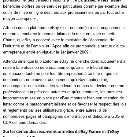
professionnel des vendeurs inscrits à titre particulier, en les faisant
bénéficier d’offres ou de services particuliers comme par exemple des
outils de mise en ligne destinés aux professionnels ou par tout autre
moyen approprié » ;
Attendu que la plateforme eBay s’est conformée à ses engagements
comme le confirme le premier bilan de la mise en place de cette
Charte, qu’eBay a coopéré avec le ministère de l’économie, de
l’industrie et de l’emploi et l’Apce afin de promouvoir le statue d’auto-
entrepreneur entré en vigueur le 1er janvier 2009 ;
Attendu ainsi que la plateforme eBay ne cherche donc aucunement à
nuire à la profession de brocanteur, et qu’ainsi le tribunal dira
qu »‘aucune faute ne peut leur être reprochée à ce titre et que les
demandeurs ne prouvent aucunement qu’eBay soutiendrait,
encouragerait ou inciterait les vendeurs à ne pas se déclarer comme
professionnels auprès des autorités et qu’au contraire, les mesures
importantes mises en place par eBay montrent bien son intention de
lutter contre le paracommercialisme et de favoriser le respect des lois
et règlements par ses utilisateurs grâce, entre autres, à de
nombreuses pages et campagnes d’information et déboutera GBS et
CBA de leurs demandes.
Sur les demandes reconventionnelles d’eBay France et d’eBay