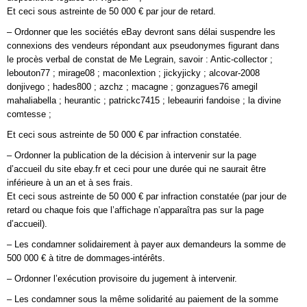
Et ceci sous astreinte de 50 000 € par jour de retard.
– Ordonner que les sociétés eBay devront sans délai suspendre les
connexions des vendeurs répondant aux pseudonymes figurant dans
le procès verbal de constat de Me Legrain, savoir : Antic-collector ;
lebouton77 ; mirage08 ; maconlextion ; jickyjicky ; alcovar-2008
donjivego ; hades800 ; azchz ; macagne ; gonzagues76 amegil
mahaliabella ; heurantic ; patrickc7415 ; lebeauriri fandoise ; la divine
comtesse ;
Et ceci sous astreinte de 50 000 € par infraction constatée.
– Ordonner la publication de la décision à intervenir sur la page
d’accueil du site ebay.fr et ceci pour une durée qui ne saurait être
inférieure à un an et à ses frais.
Et ceci sous astreinte de 50 000 € par infraction constatée (par jour de
retard ou chaque fois que l’affichage n’apparaîtra pas sur la page
d’accueil).
– Les condamner solidairement à payer aux demandeurs la somme de
500 000 € à titre de dommages-intérêts.
– Ordonner l’exécution provisoire du jugement à intervenir.
– Les condamner sous la même solidarité au paiement de la somme