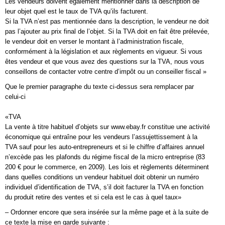
Les vendeurs doivent également mentionner dans la description de
leur objet quel est le taux de TVA qu’ils facturent.
Si la TVA n’est pas mentionnée dans la description, le vendeur ne doit
pas l’ajouter au prix final de l’objet. Si la TVA doit en fait être prélevée,
le vendeur doit en verser le montant à l’administration fiscale,
conformément à la législation et aux règlements en vigueur. Si vous
êtes vendeur et que vous avez des questions sur la TVA, nous vous
conseillons de contacter votre centre d’impôt ou un conseiller fiscal »
Que le premier paragraphe du texte ci-dessus sera remplacer par
celui-ci
«TVA
La vente à titre habituel d’objets sur www.ebay.fr constitue une activité
économique qui entraîne pour les vendeurs l’assujettissement à la
TVA sauf pour les auto-entrepreneurs et si le chiffre d’affaires annuel
n’excède pas les plafonds du régime fiscal de la micro entreprise (83
200 € pour le commerce, en 2009). Les lois et règlements déterminent
dans quelles conditions un vendeur habituel doit obtenir un numéro
individuel d’identification de TVA, s’il doit facturer la TVA en fonction
du produit retire des ventes et si cela est le cas à quel taux»
– Ordonner encore que sera insérée sur la même page et à la suite de
ce texte la mise en garde suivante :