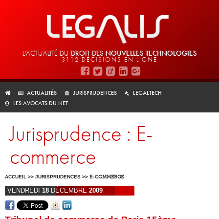
L'ACTUALITÉ DU
DROIT DES
NOUVELLES TECHNOLOGIES
3112 DÉCISIONS EN LIGNE
ACTUALITÉS
JURISPRUDENCES
LEGALTECH
LES AVOCATS DU NET
Jurisprudence : E-
commerce
ACCUEIL
>>
JURISPRUDENCES
>>
E-COMMERCE
VENDREDI
18
DÉCEMBRE
2009