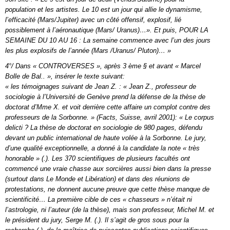
population et les artistes. Le 10 est un jour qui allie le dynamisme,
l’efficacité (Mars/Jupiter) avec un côté offensif, explosif, lié
possiblement à l’aéronautique (Mars/ Uranus)…». Et puis, POUR LA
SEMAINE DU 10 AU 16 : La semaine commence avec l’un des jours
les plus explosifs de l’année (Mars /Uranus/ Pluton)… »
4°/ Dans « CONTROVERSES », après 3 ème § et avant « Marcel
Bolle de Bal.. », insérer le texte suivant:
« les témoignages suivant de Jean Z. : « Jean Z., professeur de
sociologie à l’Université de Genève prend la défense de la thèse de
doctorat d’Mme X. et voit derrière cette affaire un complot contre des
professeurs de la Sorbonne. » (Facts, Suisse, avril 2001): « Le corpus
delicti ? La thèse de doctorat en sociologie de 980 pages, défendu
devant un public international de haute volée à la Sorbonne. Le jury,
d’une qualité exceptionnelle, a donné à la candidate la note « très
honorable » (.). Les 370 scientifiques de plusieurs facultés ont
commencé une vraie chasse aux sorcières aussi bien dans la presse
(surtout dans Le Monde et Libération) et dans des réunions de
protestations, ne donnent aucune preuve que cette thèse manque de
scientificité… La première cible de ces « chasseurs » n’était ni
l’astrologie, ni l’auteur (de la thèse), mais son professeur, Michel M. et
le président du jury, Serge M. (.). Il s’agit de gros sous pour la