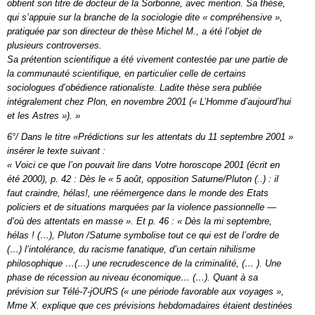
obtient son titre de docteur de la Sorbonne, avec mention. Sa thèse,
qui s’appuie sur la branche de la sociologie dite « compréhensive »,
pratiquée par son directeur de thèse Michel M., a été l’objet de
plusieurs controverses.
Sa prétention scientifique a été vivement contestée par une partie de
la communauté scientifique, en particulier celle de certains
sociologues d’obédience rationaliste. Ladite thèse sera publiée
intégralement chez Plon, en novembre 2001 (« L’Homme d’aujourd’hui
et les Astres »). »
6°/ Dans le titre «Prédictions sur les attentats du 11 septembre 2001 »
insérer le texte suivant :
« Voici ce que l’on pouvait lire dans Votre horoscope 2001 (écrit en
été 2000), p. 42 : Dès le « 5 août, opposition Saturne/Pluton (..) : il
faut craindre, hélas!, une réémergence dans le monde des Etats
policiers et de situations marquées par la violence passionnelle —
d’où des attentats en masse ». Et p. 46 : « Dès la mi septembre,
hélas ! (…), Pluton /Saturne symbolise tout ce qui est de l’ordre de
(…) l’intolérance, du racisme fanatique, d’un certain nihilisme
philosophique …(…) une recrudescence de la criminalité, (… ). Une
phase de récession au niveau économique… (…). Quant à sa
prévision sur Télé-7-jOURS (« une période favorable aux voyages »,
Mme X. explique que ces prévisions hebdomadaires étaient destinées