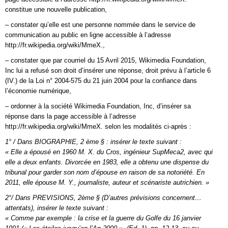
constitue une nouvelle publication,
– constater qu’elle est une personne nommée dans le service de
communication au public en ligne accessible à l’adresse
http://fr.wikipedia.org/wiki/MmeX.,
– constater que par courriel du 15 Avril 2015, Wikimedia Foundation,
Inc lui a refusé son droit d’insérer une réponse, droit prévu à l’article 6
(IV.) de la Loi n° 2004-575 du 21 juin 2004 pour la confiance dans
l’économie numérique,
– ordonner à la société Wikimedia Foundation, Inc, d’insérer sa
réponse dans la page accessible à l’adresse
http://fr.wikipedia.org/wiki/MmeX. selon les modalités ci-après :
1° / Dans BIOGRAPHIE, 2 ème § : insérer le texte suivant :
« Elle a épousé en 1960 M. X. du Cros, ingénieur SupMeca2, avec qui
elle a deux enfants. Divorcée en 1983, elle a obtenu une dispense du
tribunal pour garder son nom d’épouse en raison de sa notoriété. En
2011, elle épouse M. Y., journaliste, auteur et scénariste autrichien. »
2°/ Dans PREVISIONS, 2ème § (D’autres prévisions concernent…
attentats), insérer le texte suivant :
« Comme par exemple : la crise et la guerre du Golfe du 16 janvier