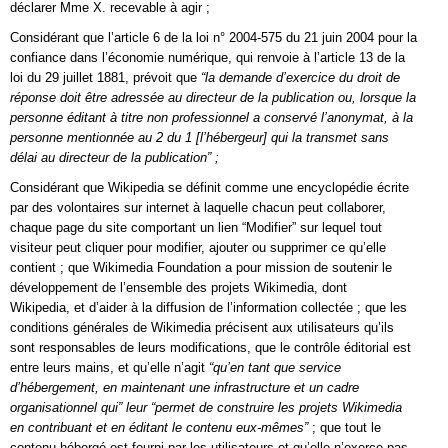
déclarer Mme X. recevable à agir ;
Considérant que l’article 6 de la loi n° 2004-575 du 21 juin 2004 pour la
confiance dans l’économie numérique, qui renvoie à l’article 13 de la
loi du 29 juillet 1881, prévoit que
“la demande d’exercice du droit de
réponse doit être adressée au directeur de la publication ou, lorsque la
personne éditant à titre non professionnel a conservé l’anonymat, à la
personne mentionnée au 2 du 1 [l’hébergeur] qui la transmet sans
délai au directeur de la publication” ;
Considérant que Wikipedia se définit comme une encyclopédie écrite
par des volontaires sur internet à laquelle chacun peut collaborer,
chaque page du site comportant un lien “Modifier” sur lequel tout
visiteur peut cliquer pour modifier, ajouter ou supprimer ce qu’elle
contient ; que Wikimedia Foundation a pour mission de soutenir le
développement de l’ensemble des projets Wikimedia, dont
Wikipedia, et d’aider à la diffusion de l’information collectée ; que les
conditions générales de Wikimedia précisent aux utilisateurs qu’ils
sont responsables de leurs modifications, que le contrôle éditorial est
entre leurs mains, et qu’elle n’agit
“qu’en tant que service
d’hébergement, en maintenant une infrastructure et un cadre
organisationnel qui” leur “permet de construire les projets Wikimedia
en contribuant et en éditant le contenu eux-mêmes”
; que tout le
contenu hébergé est fourni par les utilisateurs et qu’elle n’exerce pas