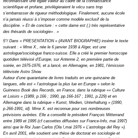
reconnaissant une égale valeur au cadre de la connaissance
scientifique et profane, privilégieraient le vécu sans trop
s’embarrasser de rigueur méthodologique. Finalement, aucune école
n’a jamais réussi à s’imposer comme modèle exclusif de la
discipline. » Et de conclure : « cette dame est (.) très représentative
des thésards de sociologie» . »
5°/ Dans « PRESENTATION » (AVANT BIOGRAPHIE) insérer le texte
suivant : « Mme X., née le 6 janvier 1938 à Alger, est une
astrologue/sociologue franco-suisse. Elle a créé le premier horoscope
quotidien télévisé d’Europe, sur Antenne 2, en première partie de
soirée, en 1975-1976, et a lancé, en Allemagne, en 1981, l’émission
télévisée Astro Show.
Auteur d’une quarantaine de livres traduits en une quinzaine de
langues, elle est « l’astrologue la plus lue en Europe » selon le
Guinness Book des Records, en France, dans la rubrique «« Culture
et Loisirs » (1989, p.166 ; 1990, pp.166-167 ; 1991, p.229) et en
Allemagne dans la rubrique « Kunst, Medien, Unterhaltung » (1990,
p.266-1991, id). Mme X. est reconnue pour ses nombreuses
prévisions avérées. Elle a conseillé le président François Mitterrand
entre 1989 et 1995 (cf cassettes diffusées sur France-Info, mai 1997)
ainsi que le Roi Juan Carlos (Ola !,mai 1976 « L’astrologa del Rey »).
En avril 2001, elle soutient une thèse de doctorat en sociologie et