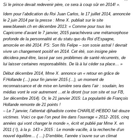
Si le prince devait redevenir père, ce sera à coup sûr en 2014! ».
Idem pour l’abdication du Roi Juan Carlos, le 17 juillet 2014, annoncée
le 2 juin 2014 par la presse : Mme X. publiait sur le site
www.bluewin.ch en décembre 2013: « Comme pour tous les
Capricorne d’avant le 7 janvier, 2015 parachèvera une métamorphose
profonde de la personnalité et du statu quo du Roi d’Espagne,
amorcée en été 2014. PS: Son fils Felipe – son sosie astral ! devrait
vivre un changement positif en 2014. Cet été, son insigne père
décidera peut-être, lassé par ses problèmes de santé récurrents, de
lui laisser certaines responsabilités. De là à lui céder sa place… »
Début décembre 2014, Mme X. annonce un « retour en grâce de
F.Hollande (…) pour fin janvier 2015 (…), un moment de
reconnaissance et de mise en lumière sera dans l’air : soudain, les
médias vont le voir autrement …et le diront (sur son site et sur FB,
1er décembre 2014). Or, le 21 janvier 2015: La popularité de François
Hollande remonte de 21 points !
– Le 7 janvier, l’attentat djihadiste contre CHARLIE-HEBDO fait douze
victimes. Voici ce que l’on peut lire dans l’ouvrage « 2012- 2016, cinq
années qui vont changer le monde », écrit et publié par Mme X. en
2011 ( !), à la p. 143 « 2015 : Le monde vacille, à la recherche d’un
nouvel équilibre… ( …) D’emblée, l’année s’ouvre sur un climat