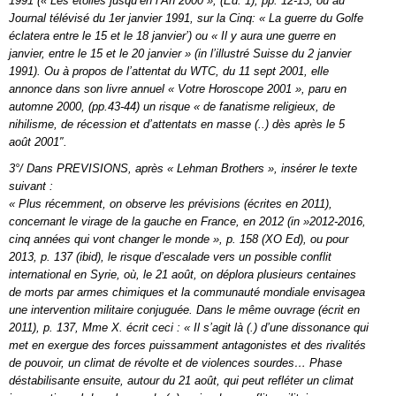
1991 (« Les étoiles jusqu’en l’An 2000 », (Ed. 1), pp. 12-13, ou au
Journal télévisé du 1er janvier 1991, sur la Cinq: « La guerre du Golfe
éclatera entre le 15 et le 18 janvier’) ou « Il y aura une guerre en
janvier, entre le 15 et le 20 janvier » (in l’illustré Suisse du 2 janvier
1991). Ou à propos de l’attentat du WTC, du 11 sept 2001, elle
annonce dans son livre annuel « Votre Horoscope 2001 », paru en
automne 2000, (pp.43-44) un risque « de fanatisme religieux, de
nihilisme, de récession et d’attentats en masse (..) dès après le 5
août 2001″.
3°/ Dans PREVISIONS, après « Lehman Brothers », insérer le texte
suivant :
« Plus récemment, on observe les prévisions (écrites en 2011),
concernant le virage de la gauche en France, en 2012 (in »2012-2016,
cinq années qui vont changer le monde », p. 158 (XO Ed), ou pour
2013, p. 137 (ibid), le risque d’escalade vers un possible conflit
international en Syrie, où, le 21 août, on déplora plusieurs centaines
de morts par armes chimiques et la communauté mondiale envisagea
une intervention militaire conjuguée. Dans le même ouvrage (écrit en
2011), p. 137, Mme X. écrit ceci : « Il s’agit là (.) d’une dissonance qui
met en exergue des forces puissamment antagonistes et des rivalités
de pouvoir, un climat de révolte et de violences sourdes… Phase
déstabilisante ensuite, autour du 21 août, qui peut refléter un climat