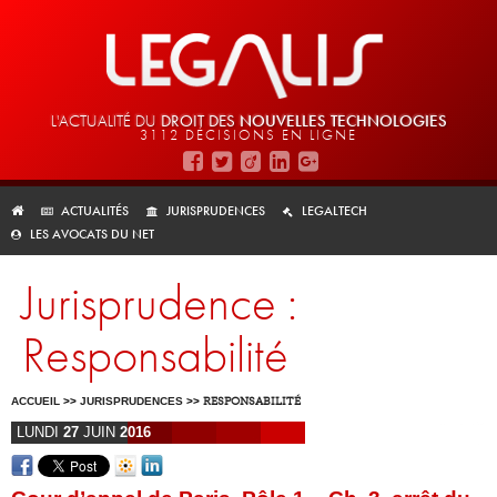
L'ACTUALITÉ DU
DROIT DES
NOUVELLES TECHNOLOGIES
3112 DÉCISIONS EN LIGNE
ACTUALITÉS
JURISPRUDENCES
LEGALTECH
LES AVOCATS DU NET
Jurisprudence :
Responsabilité
ACCUEIL
>>
JURISPRUDENCES
>>
RESPONSABILITÉ
LUNDI
27
JUIN
2016