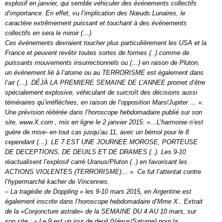
explosif en janvier, qui semble véhiculer des événements collectifs
d’importance. En effet, vu l’implication des Nœuds Lunaires, le
caractère extrêmement puissant et touchant à des événements
collectifs en sera le miroir (…).
Ces événements devraient toucher plus particulièrement les USA et la
France et peuvent revêtir toutes sortes de formes (..) comme de
puissants mouvements insurrectionnels ou (…) en raison de Pluton,
un événement lié à l’atome ou au TERRORISME est également dans
l’air (…). DÉJÀ LA PREMIERE SEMAINE DE L’ANNEE promet d’être
spécialement explosive, véhiculant de surcroît des décisions aussi
téméraires qu’irréfléchies, en raison de l’opposition Mars/Jupiter … ».
Une prévision réitérée dans l’horoscope hebdomadaire publié sur son
site, www.X.com , mis en ligne le 2 janvier 2015: «…L’harmonie n’est
guère de mise- en tout cas jusqu’au 11, avec un bémol pour le 8
cependant (…). LE 7 EST UNE JOURNEE MOROSE, PORTEUSE
DE DECEPTIONS, DE DEUILS ET DE DRAMES (..). Les 9-10
réactualisent l’explosif carré Uranus/Pluton (..) en favorisant les
ACTIONS VIOLENTES (TERRORISME)… ». Ce fut l’attentat contre
l’hypermarché kacher de Vincennes.
– La tragédie de Doppling » les 9-10 mars 2015, en Argentine est
également inscrite dans l’horoscope hebdomadaire d’Mme X.. Extrait
de la «Conjoncture astrale» de la SEMAINE DU 4 AU 10 mars, sur
son site : « Le 9 est un jour de deuil (Vénus/Saturne) pour la