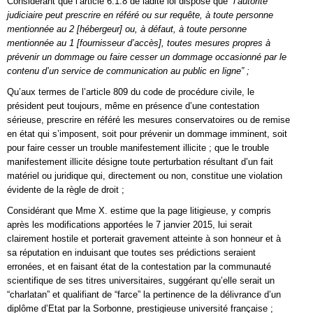
Considérant que l’article 6.1.8 de ladite loi dispose que
“l’autorité
judiciaire peut prescrire en référé ou sur requête, à toute personne
mentionnée au 2 [hébergeur] ou, à défaut, à toute personne
mentionnée au 1 [fournisseur d’accès], toutes mesures propres à
prévenir un dommage ou faire cesser un dommage occasionné par le
contenu d’un service de communication au public en ligne” ;
Qu’aux termes de l’article 809 du code de procédure civile, le
président peut toujours, même en présence d’une contestation
sérieuse, prescrire en référé les mesures conservatoires ou de remise
en état qui s’imposent, soit pour prévenir un dommage imminent, soit
pour faire cesser un trouble manifestement illicite ; que le trouble
manifestement illicite désigne toute perturbation résultant d’un fait
matériel ou juridique qui, directement ou non, constitue une violation
évidente de la règle de droit ;
Considérant que Mme X. estime que la page litigieuse, y compris
après les modifications apportées le 7 janvier 2015, lui serait
clairement hostile et porterait gravement atteinte à son honneur et à
sa réputation en induisant que toutes ses prédictions seraient
erronées, et en faisant état de la contestation par la communauté
scientifique de ses titres universitaires, suggérant qu’elle serait un
“charlatan” et qualifiant de “farce” la pertinence de la délivrance d’un
diplôme d’Etat par la Sorbonne, prestigieuse université française ;