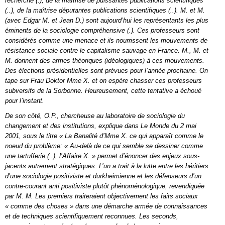
recherche (.), de la maîtrise de puissantes publications scientifiques
(..), de la maîtrise députantes publications scientifiques (..). M. et M.
(avec Edgar M. et Jean D.) sont aujourd’hui les représentants les plus
éminents de la sociologie compréhensive (.). Ces professeurs sont
considérés comme une menace et ils nourrissent les mouvements de
résistance sociale contre le capitalisme sauvage en France. M., M. et
M. donnent des armes théoriques (idéologiques) à ces mouvements.
Des élections présidentielles sont prévues pour l’année prochaine. On
tape sur Frau Doktor Mme X. et on espère chasser ces professeurs
subversifs de la Sorbonne. Heureusement, cette tentative a échoué
pour l’instant.
De son côté, O.P., chercheuse au laboratoire de sociologie du
changement et des institutions, explique dans Le Monde du 2 mai
2001, sous le titre « La Banalité d’Mme X. ce qui apparaît comme le
noeud du problème: « Au-delà de ce qui semble se dessiner comme
une tartufferie (..), l’Affaire X. » permet d’énoncer des enjeux sous-
jacents autrement stratégiques. L’un a trait à la lutte entre les héritiers
d’une sociologie positiviste et durkheimienne et les défenseurs d’un
contre-courant anti positiviste plutôt phénoménologique, revendiquée
par M. M. Les premiers traiteraient objectivement les faits sociaux
« comme des choses » dans une démarche armée de connaissances
et de techniques scientifiquement reconnues. Les seconds,