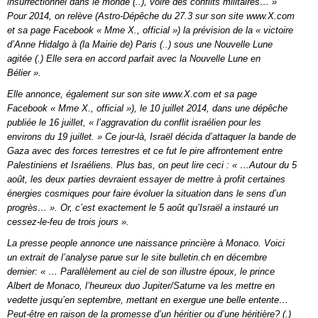
insurrectionnel dans le monde (..), voire des conflits militaires… »
Pour 2014, on relève (Astro-Dépêche du 27.3 sur son site www.X.com
et sa page Facebook « Mme X., official ») la prévision de la « victoire
d’Anne Hidalgo à (la Mairie de) Paris (..) sous une Nouvelle Lune
agitée (.) Elle sera en accord parfait avec la Nouvelle Lune en
Bélier ».
Elle annonce, également sur son site www.X.com et sa page
Facebook « Mme X., official »), le 10 juillet 2014, dans une dépêche
publiée le 16 juillet, « l’aggravation du conflit israélien pour les
environs du 19 juillet. » Ce jour-là, Israël décida d’attaquer la bande de
Gaza avec des forces terrestres et ce fut le pire affrontement entre
Palestiniens et Israéliens. Plus bas, on peut lire ceci : « …Autour du 5
août, les deux parties devraient essayer de mettre à profit certaines
énergies cosmiques pour faire évoluer la situation dans le sens d’un
progrès… ». Or, c’est exactement le 5 août qu’Israël a instauré un
cessez-le-feu de trois jours ».
La presse people annonce une naissance princière à Monaco. Voici
un extrait de l’analyse parue sur le site bulletin.ch en décembre
dernier: « … Parallèlement au ciel de son illustre époux, le prince
Albert de Monaco, l’heureux duo Jupiter/Saturne va les mettre en
vedette jusqu’en septembre, mettant en exergue une belle entente…
Peut-être en raison de la promesse d’un héritier ou d’une héritière? (.)