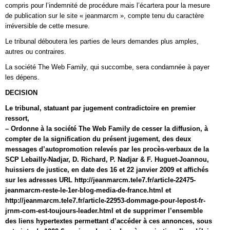
compris pour l’indemnité de procédure mais l’écartera pour la mesure
de publication sur le site « jeanmarcm », compte tenu du caractère
irréversible de cette mesure.
Le tribunal déboutera les parties de leurs demandes plus amples,
autres ou contraires.
La société The Web Family, qui succombe, sera condamnée à payer
les dépens.
DECISION
Le tribunal, statuant par jugement contradictoire en premier
ressort,
– Ordonne à la société The Web Family de cesser la diffusion, à
compter de la signification du présent jugement, des deux
messages d’autopromotion relevés par les procès-verbaux de la
SCP Lebailly-Nadjar, D. Richard, P. Nadjar & F. Huguet-Joannou,
huissiers de justice, en date des 16 et 22 janvier 2009 et affichés
sur les adresses URL http://jeanmarcm.tele7.fr/article-22475-
jeanmarcm-reste-le-1er-blog-media-de-france.html et
http://jeanmarcm.tele7.fr/article-22953-dommage-pour-lepost-fr-
jrnm-com-est-toujours-leader.html et de supprimer l’ensemble
des liens hypertextes permettant d’accéder à ces annonces, sous