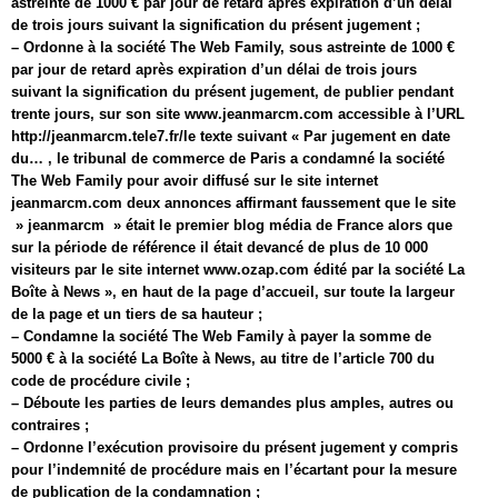
astreinte de 1000 € par jour de retard après expiration d’un délai
de trois jours suivant la signification du présent jugement ;
– Ordonne à la société The Web Family, sous astreinte de 1000 €
par jour de retard après expiration d’un délai de trois jours
suivant la signification du présent jugement, de publier pendant
trente jours, sur son site www.jeanmarcm.com accessible à l’URL
http://jeanmarcm.tele7.fr/le texte suivant « Par jugement en date
du… , le tribunal de commerce de Paris a condamné la société
The Web Family pour avoir diffusé sur le site internet
jeanmarcm.com deux annonces affirmant faussement que le site
» jeanmarcm » était le premier blog média de France alors que
sur la période de référence il était devancé de plus de 10 000
visiteurs par le site internet www.ozap.com édité par la société La
Boîte à News », en haut de la page d’accueil, sur toute la largeur
de la page et un tiers de sa hauteur ;
– Condamne la société The Web Family à payer la somme de
5000 € à la société La Boîte à News, au titre de l’article 700 du
code de procédure civile ;
– Déboute les parties de leurs demandes plus amples, autres ou
contraires ;
– Ordonne l’exécution provisoire du présent jugement y compris
pour l’indemnité de procédure mais en l’écartant pour la mesure
de publication de la condamnation ;