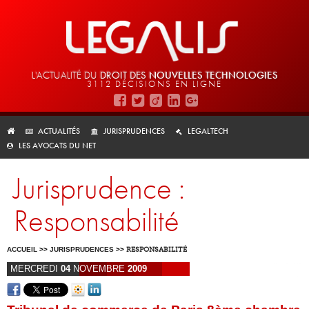
L'ACTUALITÉ DU
DROIT DES
NOUVELLES TECHNOLOGIES
3112 DÉCISIONS EN LIGNE
ACTUALITÉS
JURISPRUDENCES
LEGALTECH
LES AVOCATS DU NET
Jurisprudence :
Responsabilité
ACCUEIL
>>
JURISPRUDENCES
>>
RESPONSABILITÉ
MERCREDI
04
NOVEMBRE
2009