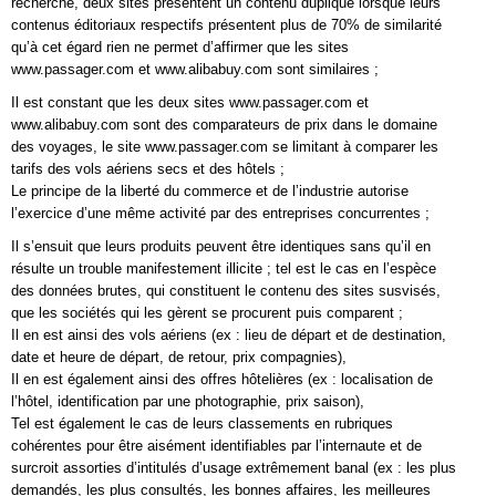
recherche, deux sites présentent un contenu dupliqué lorsque leurs
contenus éditoriaux respectifs présentent plus de 70% de similarité
qu’à cet égard rien ne permet d’affirmer que les sites
www.passager.com et www.alibabuy.com sont similaires ;
Il est constant que les deux sites www.passager.com et
www.alibabuy.com sont des comparateurs de prix dans le domaine
des voyages, le site www.passager.com se limitant à comparer les
tarifs des vols aériens secs et des hôtels ;
Le principe de la liberté du commerce et de l’industrie autorise
l’exercice d’une même activité par des entreprises concurrentes ;
Il s’ensuit que leurs produits peuvent être identiques sans qu’il en
résulte un trouble manifestement illicite ; tel est le cas en l’espèce
des données brutes, qui constituent le contenu des sites susvisés,
que les sociétés qui les gèrent se procurent puis comparent ;
Il en est ainsi des vols aériens (ex : lieu de départ et de destination,
date et heure de départ, de retour, prix compagnies),
Il en est également ainsi des offres hôtelières (ex : localisation de
l’hôtel, identification par une photographie, prix saison),
Tel est également le cas de leurs classements en rubriques
cohérentes pour être aisément identifiables par l’internaute et de
surcroit assorties d’intitulés d’usage extrêmement banal (ex : les plus
demandés, les plus consultés, les bonnes affaires, les meilleures