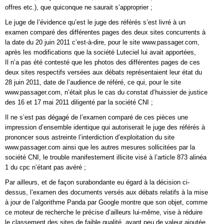
offres etc.), que quiconque ne saurait s’approprier ;
Le juge de l’évidence qu’est le juge des référés s’est livré à un
examen comparé des différentes pages des deux sites concurrents à
la date du 20 juin 2011 c’est-à-dire, pour le site www.passager.com,
après les modifications que la société Luteciel lui avait apportées,
Il n’a pas été contesté que les photos des différentes pages de ces
deux sites respectifs versées aux débats représentaient leur état du
28 juin 2011, date de l’audience de référé, ce qui, pour le site
www.passager.com, n’était plus le cas du constat d’huissier de justice
des 16 et 17 mai 2011 diligenté par la société CNI ;
Il ne s’est pas dégagé de l’examen comparé de ces pièces une
impression d’ensemble identique qui autoriserait le juge des référés à
prononcer sous astreinte l’interdiction d’exploitation du site
www.passager.com ainsi que les autres mesures sollicitées par la
société CNI, le trouble manifestement illicite visé à l’article 873 alinéa
1 du cpc n’étant pas avéré ;
Par ailleurs, et de façon surabondante eu égard à la décision ci-
dessus, l’examen des documents versés aux débats relatifs à la mise
à jour de l’algorithme Panda par Google montre que son objet, comme
ce moteur de recherche le précise d’ailleurs lui-même, vise à réduire
le classement des sites de faible qualité, ayant peu de valeur ajoutée,