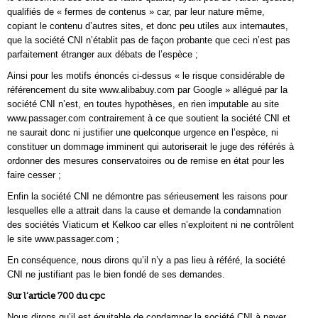
qualifiés de « fermes de contenus » car, par leur nature même,
copiant le contenu d’autres sites, et donc peu utiles aux internautes,
que la société CNI n’établit pas de façon probante que ceci n’est pas
parfaitement étranger aux débats de l’espèce ;
Ainsi pour les motifs énoncés ci-dessus « le risque considérable de
référencement du site www.alibabuy.com par Google » allégué par la
société CNI n’est, en toutes hypothèses, en rien imputable au site
www.passager.com contrairement à ce que soutient la société CNI et
ne saurait donc ni justifier une quelconque urgence en l’espèce, ni
constituer un dommage imminent qui autoriserait le juge des référés à
ordonner des mesures conservatoires ou de remise en état pour les
faire cesser ;
Enfin la société CNI ne démontre pas sérieusement les raisons pour
lesquelles elle a attrait dans la cause et demande la condamnation
des sociétés Viaticum et Kelkoo car elles n’exploitent ni ne contrôlent
le site www.passager.com ;
En conséquence, nous dirons qu’il n’y a pas lieu à référé, la société
CNI ne justifiant pas le bien fondé de ses demandes.
Sur l’article 700 du cpc
Nous dirons qu’il est équitable de condamner la société CNI à payer