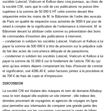
sociétés Luteciel, Viaticum et Kelkoo dans cinq journaux, au chois de
la société CNI, sans que le coût de ces publications ne puisse être
supérieur à la somme de 50 000 € HT cette somme devant être
séquestrée entre les mains de M. le Bâtonnier de l’ordre des avocats
de Paris en qualité de séquestre sous astreinte de 3000 € par jour de
retard à compter de la signification de l’ordonnance à intervenir, M. le
Bâtonnier devant lui attribuer cette somme su présentation des bons
de commandes d’insertion des publications à intervenir,
– condamner in solidum les sociétés Luteciel, Viaticum et Kelkoo à lui
payer la somme de 500 000 € à titre de provision sur le préjudice subi
du fait des actes de concurrence déloyale et de parasitisme,
– condamner in solidum les sociétés Luteciel, Viaticum et Kelkoo à lui
payer la somme de 15 000 € sur le fondement de l’article 700 du cpc
ainsi qu’aux entiers dépens comprenant les frais d’huissier de constat
et signification, soit 4286,40 €, selon factures jointes à la procédure et
de 700 € de frais de copie et d’impression.
DISCUSSION
La société CNI est titulaire des marques et nom de domaine Alibabuy
sous le nom duquel elle exploite un site internet ; elle indexe des
données provenant de voyagistes et agences de voyages en ligne
pour permettre aux internautes de comparer une grande partie des
offres proposées par les voyagistes concernant la vente de billets