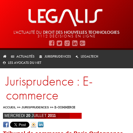
L'ACTUALITÉ DU
DROIT DES
NOUVELLES TECHNOLOGIES
3112 DÉCISIONS EN LIGNE
ACTUALITÉS
JURISPRUDENCES
LEGALTECH
LES AVOCATS DU NET
Jurisprudence : E-
commerce
ACCUEIL
>>
JURISPRUDENCES
>>
E-COMMERCE
MERCREDI
20
JUILLET
2011