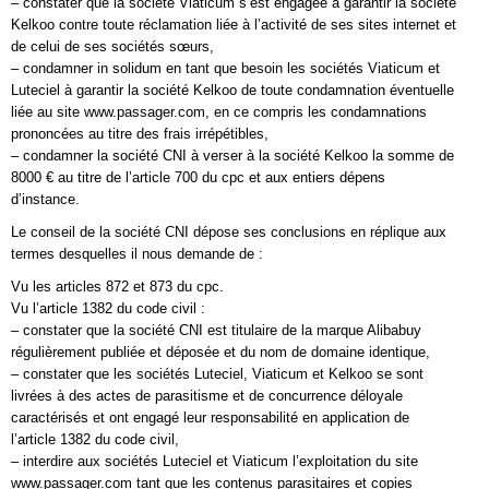
– constater que la société Viaticum s’est engagée à garantir la société
Kelkoo contre toute réclamation liée à l’activité de ses sites internet et
de celui de ses sociétés sœurs,
– condamner in solidum en tant que besoin les sociétés Viaticum et
Luteciel à garantir la société Kelkoo de toute condamnation éventuelle
liée au site www.passager.com, en ce compris les condamnations
prononcées au titre des frais irrépétibles,
– condamner la société CNI à verser à la société Kelkoo la somme de
8000 € au titre de l’article 700 du cpc et aux entiers dépens
d’instance.
Le conseil de la société CNI dépose ses conclusions en réplique aux
termes desquelles il nous demande de :
Vu les articles 872 et 873 du cpc.
Vu l’article 1382 du code civil :
– constater que la société CNI est titulaire de la marque Alibabuy
régulièrement publiée et déposée et du nom de domaine identique,
– constater que les sociétés Luteciel, Viaticum et Kelkoo se sont
livrées à des actes de parasitisme et de concurrence déloyale
caractérisés et ont engagé leur responsabilité en application de
l’article 1382 du code civil,
– interdire aux sociétés Luteciel et Viaticum l’exploitation du site
www.passager.com tant que les contenus parasitaires et copies