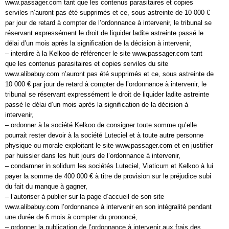
www.passager.com tant que les contenus parasitaires et copies
serviles n’auront pas été supprimés et ce, sous astreinte de 10 000 €
par jour de retard à compter de l’ordonnance à intervenir, le tribunal se
réservant expressément le droit de liquider ladite astreinte passé le
délai d’un mois après la signification de la décision à intervenir,
– interdire à la Kelkoo de référencer le site www.passager.com tant
que les contenus parasitaires et copies serviles du site
www.alibabuy.com n’auront pas été supprimés et ce, sous astreinte de
10 000 € par jour de retard à compter de l’ordonnance à intervenir, le
tribunal se réservant expressément le droit de liquider ladite astreinte
passé le délai d’un mois après la signification de la décision à
intervenir,
– ordonner à la société Kelkoo de consigner toute somme qu’elle
pourrait rester devoir à la société Luteciel et à toute autre personne
physique ou morale exploitant le site www.passager.com et en justifier
par huissier dans les huit jours de l’ordonnance à intervenir,
– condamner in solidum les sociétés Luteciel, Viaticum et Kelkoo à lui
payer la somme de 400 000 € à titre de provision sur le préjudice subi
du fait du manque à gagner,
– l’autoriser à publier sur la page d’accueil de son site
www.alibabuy.com l’ordonnance à intervenir en son intégralité pendant
une durée de 6 mois à compter du prononcé,
– ordonner la publication de l’ordonnance à intervenir aux frais des