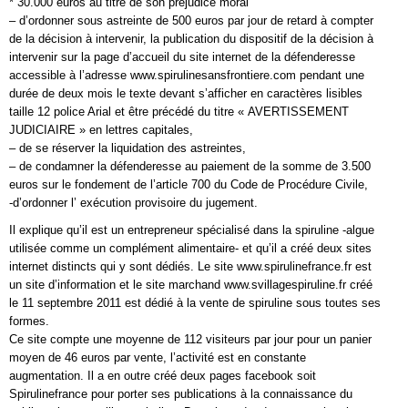
* 30.000 euros au titre de son préjudice moral
– d’ordonner sous astreinte de 500 euros par jour de retard à compter
de la décision à intervenir, la publication du dispositif de la décision à
intervenir sur la page d’accueil du site internet de la défenderesse
accessible à l’adresse www.spirulinesansfrontiere.com pendant une
durée de deux mois le texte devant s’afficher en caractères lisibles
taille 12 police Arial et être précédé du titre « AVERTISSEMENT
JUDICIAIRE » en lettres capitales,
– de se réserver la liquidation des astreintes,
– de condamner la défenderesse au paiement de la somme de 3.500
euros sur le fondement de l’article 700 du Code de Procédure Civile,
-d’ordonner l’ exécution provisoire du jugement.
Il explique qu’il est un entrepreneur spécialisé dans la spiruline -algue
utilisée comme un complément alimentaire- et qu’il a créé deux sites
internet distincts qui y sont dédiés. Le site www.spirulinefrance.fr est
un site d’information et le site marchand www.svillagespiruline.fr créé
le 11 septembre 2011 est dédié à la vente de spiruline sous toutes ses
formes.
Ce site compte une moyenne de 112 visiteurs par jour pour un panier
moyen de 46 euros par vente, l’activité est en constante
augmentation. Il a en outre créé deux pages facebook soit
Spirulinefrance pour porter ses publications à la connaissance du