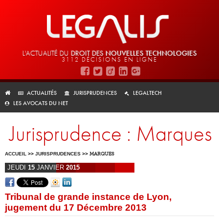
L'ACTUALITÉ DU
DROIT DES
NOUVELLES TECHNOLOGIES
3112 DÉCISIONS EN LIGNE
ACTUALITÉS
JURISPRUDENCES
LEGALTECH
LES AVOCATS DU NET
Jurisprudence : Marques
ACCUEIL
>>
JURISPRUDENCES
>>
MARQUES
JEUDI
15
JANVIER
2015
Tribunal de grande instance de Lyon,
jugement du 17 Décembre 2013