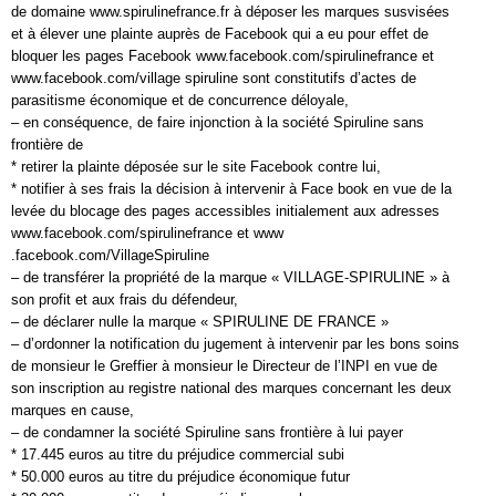
de domaine www.spirulinefrance.fr à déposer les marques susvisées
et à élever une plainte auprès de Facebook qui a eu pour effet de
bloquer les pages Facebook www.facebook.com/spirulinefrance et
www.facebook.com/village spiruline sont constitutifs d’actes de
parasitisme économique et de concurrence déloyale,
– en conséquence, de faire injonction à la société Spiruline sans
frontière de
* retirer la plainte déposée sur le site Facebook contre lui,
* notifier à ses frais la décision à intervenir à Face book en vue de la
levée du blocage des pages accessibles initialement aux adresses
www.facebook.com/spirulinefrance et www
.facebook.com/VillageSpiruline
– de transférer la propriété de la marque « VILLAGE-SPIRULINE » à
son profit et aux frais du défendeur,
– de déclarer nulle la marque « SPIRULINE DE FRANCE »
– d’ordonner la notification du jugement à intervenir par les bons soins
de monsieur le Greffier à monsieur le Directeur de l’INPI en vue de
son inscription au registre national des marques concernant les deux
marques en cause,
– de condamner la société Spiruline sans frontière à lui payer
* 17.445 euros au titre du préjudice commercial subi
* 50.000 euros au titre du préjudice économique futur