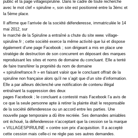
public et la page villagespiruline. Dans le cadre de toute recherche
avec le mot clef « spiruline », son site est positionné entre la 3èmc et
la 5ème place.
Il affirme que l’arrivée de la société défenderesse, immatriculée le 14
mai 2012, sur
le marché de la Spiruline a entraîné a chute du site www. village-
spiruline.fr ; cette société exerce la même activité que lui et dispose
également d’une page Facebook ; son dirigeant a mis en place une
stratégie de destruction de son concurrent en déposant des marques
reproduisant les sites et noms de domaine du concluant. Elle a tenté
de faire transférer la propriété du nom de domaine
« spirulinefrance.fr » en faisant valoir que le concluant offrait de la
spiruline non française alors qu’il ne s’agit que d’un site d’information.
Elle a par ailleurs déclenché une notification de contenu illégal
entraînant la suppression des deux
pages Facebook ; le concluant a contesté mais Facebook l’a avis de
ce que la seule personne apte à retirer la plainte était le responsable
de la société défenderesse ou un accord entre les parties. Une
nouvelle page temporaire a dû être recréée. Ses demandes amiables
ont échoué, la défenderesse n’acceptant que la cession se la marque
« VILLAGESPIRULINE » contre son prix d’acquisition. Il a accepté
cette cession mais celle-ci ne règle pas ses autres demandes.