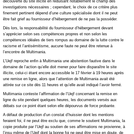
découverte du site illicite en réduisant notablement le champ des
investigations nécessaires ; cependant, le choix de ce critère plus
finement pertinent dépend d’une culture spécialisée dont il ne peut
être fait grief au fournisseur d’hébergement de ne pas la posséder.
Dès lors, la responsabilité du fournisseur d’hébergement devant
s’apprécier selon ses compétences propres et non selon les
compétences idéales de tiers rompus au domaine de la lutte contre le
racisme et l’antisémitisme, aucune faute ne peut être retenue à
l’encontre de Multimania.
L’Uejf reproche enfin à Multimania une abstention fautive dans le
domaine de l’action qu’elle doit mener pour faire disparaître le site
illicite, celui-ci étant encore accessible le 17 février à 19 heures après
une remise en ligne, alors que l’attention de Multimania avait été
attirée sur ce site dès 11 heures et qu’elle avait indiqué l’avoir fermé.
Multimania conteste l’affirmation de l’Uejf concernant la remise en
ligne du site pendant quelques heures, les documents versés aux
débats sur ce point étant selon elle dépourvus de force probante.
A défaut de production d’un constat d’huissier dont les mentions
feraient foi, il ne peut être exclu que, comme le soutient Multimania, la
copie produite par l’Uejf au soutien de ses affirmations ne provienne, à
l’insu même de l’Uejf dont la bonne foi ne peut être mise en doute, de