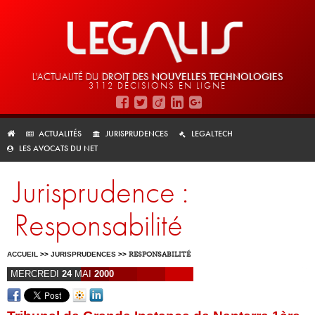
L'ACTUALITÉ DU
DROIT DES
NOUVELLES TECHNOLOGIES
3112 DÉCISIONS EN LIGNE
ACTUALITÉS
JURISPRUDENCES
LEGALTECH
LES AVOCATS DU NET
Jurisprudence :
Responsabilité
ACCUEIL
>>
JURISPRUDENCES
>>
RESPONSABILITÉ
MERCREDI
24
MAI
2000