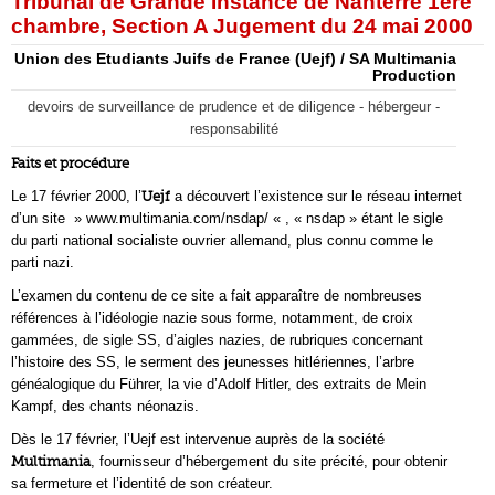
Tribunal de Grande Instance de Nanterre 1ère
chambre, Section A Jugement du 24 mai 2000
Union des Etudiants Juifs de France (Uejf) / SA Multimania
Production
devoirs de surveillance de prudence et de diligence - hébergeur -
responsabilité
Faits et procédure
Le 17 février 2000, l’
Uejf
a découvert l’existence sur le réseau internet
d’un site » www.multimania.com/nsdap/ « , « nsdap » étant le sigle
du parti national socialiste ouvrier allemand, plus connu comme le
parti nazi.
L’examen du contenu de ce site a fait apparaître de nombreuses
références à l’idéologie nazie sous forme, notamment, de croix
gammées, de sigle SS, d’aigles nazies, de rubriques concernant
l’histoire des SS, le serment des jeunesses hitlériennes, l’arbre
généalogique du Führer, la vie d’Adolf Hitler, des extraits de Mein
Kampf, des chants néonazis.
Dès le 17 février, l’Uejf est intervenue auprès de la société
Multimania
, fournisseur d’hébergement du site précité, pour obtenir
sa fermeture et l’identité de son créateur.