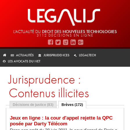
L'ACTUALITÉ DU
DROIT DES
NOUVELLES TECHNOLOGIES
3112 DÉCISIONS EN LIGNE
ACTUALITÉS
JURISPRUDENCES
LEGALTECH
LES AVOCATS DU NET
Jurisprudence :
Contenus illicites
Décisions de justice (83)
Brèves (172)
Jeux en ligne : la cour d'appel rejette la QPC
posée par Darty Télécom