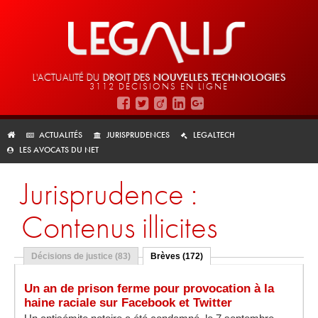
L'ACTUALITÉ DU
DROIT DES
NOUVELLES TECHNOLOGIES
3112 DÉCISIONS EN LIGNE
ACTUALITÉS
JURISPRUDENCES
LEGALTECH
LES AVOCATS DU NET
Jurisprudence :
Contenus illicites
Décisions de justice (83)
Brèves (172)
Un an de prison ferme pour provocation à la
haine raciale sur Facebook et Twitter