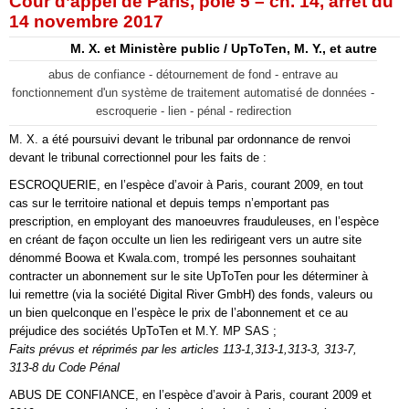
Cour d’appel de Paris, pôle 5 – ch. 14, arrêt du
14 novembre 2017
M. X. et Ministère public / UpToTen, M. Y., et autre
abus de confiance - détournement de fond - entrave au
fonctionnement d'un système de traitement automatisé de données -
escroquerie - lien - pénal - redirection
M. X. a été poursuivi devant le tribunal par ordonnance de renvoi
devant le tribunal correctionnel pour les faits de :
ESCROQUERIE, en l’espèce d’avoir à Paris, courant 2009, en tout
cas sur le territoire national et depuis temps n’emportant pas
prescription, en employant des manoeuvres frauduleuses, en l’espèce
en créant de façon occulte un lien les redirigeant vers un autre site
dénommé Boowa et Kwala.com, trompé les personnes souhaitant
contracter un abonnement sur le site UpToTen pour les déterminer à
lui remettre (via la société Digital River GmbH) des fonds, valeurs ou
un bien quelconque en l’espèce le prix de l’abonnement et ce au
préjudice des sociétés UpToTen et M.Y. MP SAS ;
Faits prévus et réprimés par les articles 113-1,313-1,313-3, 313-7,
313-8 du Code Pénal
ABUS DE CONFIANCE, en l’espèce d’avoir à Paris, courant 2009 et