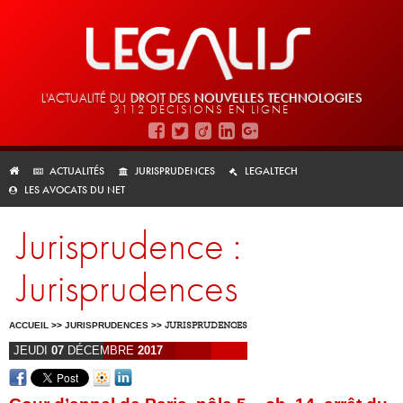
L'ACTUALITÉ DU
DROIT DES
NOUVELLES TECHNOLOGIES
3112 DÉCISIONS EN LIGNE
ACTUALITÉS
JURISPRUDENCES
LEGALTECH
LES AVOCATS DU NET
Jurisprudence :
Jurisprudences
ACCUEIL
>>
JURISPRUDENCES
>>
JURISPRUDENCES
JEUDI
07
DÉCEMBRE
2017