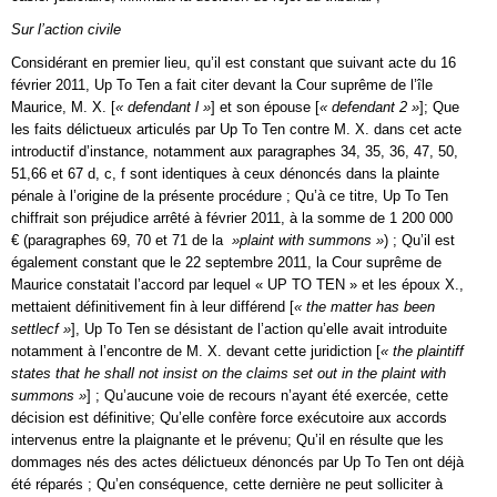
Sur l’action civile
Considérant en premier lieu, qu’il est constant que suivant acte du 16
février 2011, Up To Ten a fait citer devant la Cour suprême de l’île
Maurice, M. X. [
« defendant l »
] et son épouse [
« defendant 2 »
]; Que
les faits délictueux articulés par Up To Ten contre M. X. dans cet acte
introductif d’instance, notamment aux paragraphes 34, 35, 36, 47, 50,
51,66 et 67 d, c, f sont identiques à ceux dénoncés dans la plainte
pénale à l’origine de la présente procédure ; Qu’à ce titre, Up To Ten
chiffrait son préjudice arrêté à février 2011, à la somme de 1 200 000
€ (paragraphes 69, 70 et 71 de la
»plaint with summons »
) ; Qu’il est
également constant que le 22 septembre 2011, la Cour suprême de
Maurice constatait l’accord par lequel « UP TO TEN » et les époux X.,
mettaient définitivement fin à leur différend [
« the matter has been
settlecf »
], Up To Ten se désistant de l’action qu’elle avait introduite
notamment à l’encontre de M. X. devant cette juridiction [
« the plaintiff
states that he shall not insist on the claims set out in the plaint with
summons »
] ; Qu’aucune voie de recours n’ayant été exercée, cette
décision est définitive; Qu’elle confère force exécutoire aux accords
intervenus entre la plaignante et le prévenu; Qu’il en résulte que les
dommages nés des actes délictueux dénoncés par Up To Ten ont déjà
été réparés ; Qu’en conséquence, cette dernière ne peut solliciter à