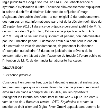
régie publicitaire Google soit 251 120,14 € ; de l’obsolescence du
système d’exploitation du site, l’absence d’investissement expliquant
la baisse du chiffre d’affaires; l’absence de préjudice d’image
s’agissant d’un public d’enfants ; la non exigibilité du remboursement
des remises en état informatiques par effet de la décision définitive du
22 septembre 2011 ; l’absence de préjudice personnel justifié de M. Y.
distinct de celui d’Up To Ten ; l’absence de préjudice de la S.A.S
M.Y.MP lequel ne saurait être qu’indirect et partant, non indemnisable
par une juridiction pénale. Il demande enfin à la cour pour le cas où
elle entrerait en voie de condamnation, de prononcer la dispense
d’inscription au bulletin n°2 du casier judiciaire du prévenu de la
condamnation, en faisant valoir l’absence de trouble à l’ordre public et
l’intention de M. X. de demander la nationalité française.
DISCUSSION
Sur l’action publique
Considérant en premier lieu, que tant devant le magistrat instructeur,
les premiers juges qu’à nouveau devant la cour, le prévenu reconnaît
avoir mis en place à compter de juin 2009, un lien hypertexte
redirigeant les internautes consultant le site web « Up To Ten.com »
vers le site de
« Boowa et Kwala – DTC, Seychelles »
et vers la
société de droit allemand Digital River GmbH apparaissant comme le