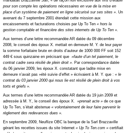
mandatait Brazzaville Sarl,
« de façon non exclusive aux fins d’établir
pour son compte les opérations nécessaires en vue de la mise en
place d’un système de paiement en ligne sécurisé sur ses sites »
. Un
avenant du 7 septembre 2001 étendait cette mission aux
encaissements et facturations choisies par Up To Ten
« hors la
gestion comptable et financière des sites internets de Up To Ten ».
Aux termes d’une lettre recommandée AR datée du 09 décembre
2008, le conseil des époux X. mettait en demeure M. Y. de leur payer
la somme forfaitaire brute en droits d’auteur de 1000 000 FF soit 152
449 € sous quinzaine en précisant que
»faute d’un tel paiement, le
contrat cadre sera résilié de plein droit ».
Par correspondance datée
du 06 janvier 2009, les époux X. constatant que ladite mise en
demeure n’avait pas »été suivie d’effet » écrivaient à M. Y. que :
« le
contrat du 03 janvier 2000 qui nous lie est résilié de plein droit à vos
torts et griefs ».
Aux termes d’une lettre recommandée AR datée du 19 juin 2009 et
adressée à M. Y., le conseil des époux X.
»prenait acte »
de ce que
Up To Ten, s’était abstenue
« volontairement de leur faire parvenir le
règlement des redevances dues ».
En septembre 2009, Neuflize OBC la banque de la Sarl Brazzaville
gérant les recettes issues du site Internet
« Up To Ten.com »
certifiait