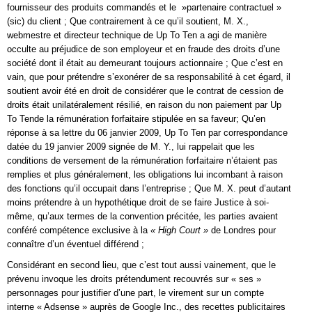
fournisseur des produits commandés et le »partenaire contractuel »
(sic) du client ; Que contrairement à ce qu’il soutient, M. X.,
webmestre et directeur technique de Up To Ten a agi de manière
occulte au préjudice de son employeur et en fraude des droits d’une
société dont il était au demeurant toujours actionnaire ; Que c’est en
vain, que pour prétendre s’exonérer de sa responsabilité à cet égard, il
soutient avoir été en droit de considérer que le contrat de cession de
droits était unilatéralement résilié, en raison du non paiement par Up
To Tende la rémunération forfaitaire stipulée en sa faveur; Qu’en
réponse à sa lettre du 06 janvier 2009, Up To Ten par correspondance
datée du 19 janvier 2009 signée de M. Y., lui rappelait que les
conditions de versement de la rémunération forfaitaire n’étaient pas
remplies et plus généralement, les obligations lui incombant à raison
des fonctions qu’il occupait dans l’entreprise ; Que M. X. peut d’autant
moins prétendre à un hypothétique droit de se faire Justice à soi-
même, qu’aux termes de la convention précitée, les parties avaient
conféré compétence exclusive à la
« High Court »
de Londres pour
connaître d’un éventuel différend ;
Considérant en second lieu, que c’est tout aussi vainement, que le
prévenu invoque les droits prétendument recouvrés sur « ses »
personnages pour justifier d’une part, le virement sur un compte
interne « Adsense » auprès de Google Inc., des recettes publicitaires