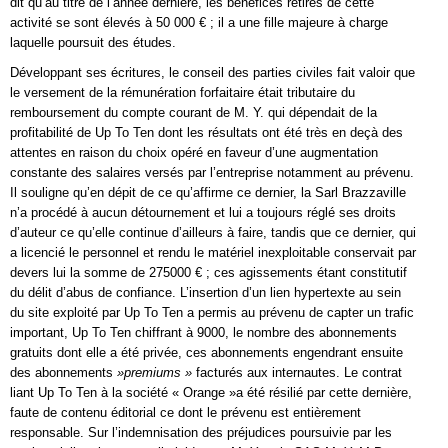
dit qu’au titre de l’année dernière, les bénéfices retirés de cette
activité se sont élevés à 50 000 € ; il a une fille majeure à charge
laquelle poursuit des études.
Développant ses écritures, le conseil des parties civiles fait valoir que
le versement de la rémunération forfaitaire était tributaire du
remboursement du compte courant de M. Y. qui dépendait de la
profitabilité de Up To Ten dont les résultats ont été très en deçà des
attentes en raison du choix opéré en faveur d’une augmentation
constante des salaires versés par l’entreprise notamment au prévenu.
Il souligne qu’en dépit de ce qu’affirme ce dernier, la Sarl Brazzaville
n’a procédé à aucun détournement et lui a toujours réglé ses droits
d’auteur ce qu’elle continue d’ailleurs à faire, tandis que ce dernier, qui
a licencié le personnel et rendu le matériel inexploitable conservait par
devers lui la somme de 275000 € ; ces agissements étant constitutif
du délit d’abus de confiance. L’insertion d’un lien hypertexte au sein
du site exploité par Up To Ten a permis au prévenu de capter un trafic
important, Up To Ten chiffrant à 9000, le nombre des abonnements
gratuits dont elle a été privée, ces abonnements engendrant ensuite
des abonnements
»premiums »
facturés aux internautes. Le contrat
liant Up To Ten à la société « Orange »a été résilié par cette dernière,
faute de contenu éditorial ce dont le prévenu est entièrement
responsable. Sur l’indemnisation des préjudices poursuivie par les