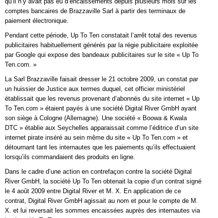
qu’il n’y avait pas eu d’encaissements depuis plusieurs mois sur les
comptes bancaires de Brazzaville Sarl à partir des terminaux de
paiement électronique.
Pendant cette période, Up To Ten constatait l’arrêt total des revenus
publicitaires habituellement générés par la régie publicitaire exploitée
par Google qui expose des bandeaux publicitaires sur le site « Up To
Ten.com. »
La Sarl Brazzaville faisait dresser le 21 octobre 2009, un constat par
un huissier de Justice aux termes duquel, cet officier ministériel
établissait que les revenus provenant d’abonnés du site internet « Up
To Ten.com » étaient payés à une société Digital River GmbH ayant
son siège à Cologne (Allemagne). Une société « Boowa & Kwala
DTC » établie aux Seychelles apparaissait comme l’éditrice d’un site
internet pirate inséré au sein même du site « Up To Ten.com » et
détournant tant les internautes que les paiements qu’ils effectuaient
lorsqu’ils commandaient des produits en ligne.
Dans le cadre d’une action en contrefaçon contre la société Digital
River GmbH, la société Up To Ten obtenait la copie d’un contrat signé
le 4 août 2009 entre Digital River et M. X. En application de ce
contrat, Digital River GmbH agissait au nom et pour le compte de M.
X. et lui reversait les sommes encaissées auprès des internautes via