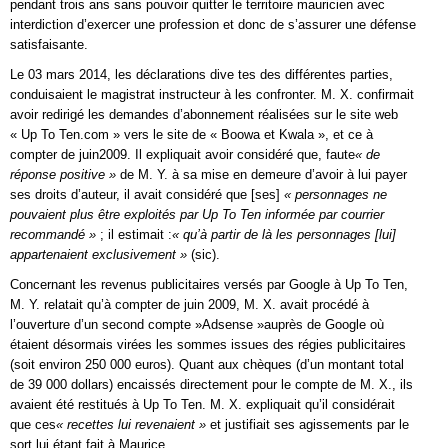
pendant trois ans sans pouvoir quitter le territoire mauricien avec
interdiction d’exercer une profession et donc de s’assurer une défense
satisfaisante.
Le 03 mars 2014, les déclarations dive tes des différentes parties,
conduisaient le magistrat instructeur à les confronter. M. X. confirmait
avoir redirigé les demandes d’abonnement réalisées sur le site web
« Up To Ten.com » vers le site de « Boowa et Kwala », et ce à
compter de juin2009. Il expliquait avoir considéré que, faute
« de
réponse positive »
de M. Y. à sa mise en demeure d’avoir à lui payer
ses droits d’auteur, il avait considéré que [ses]
« personnages ne
pouvaient plus être exploités par Up To Ten informée par courrier
recommandé »
; il estimait :
« qu’à partir de là les personnages [lui]
appartenaient exclusivement »
(sic).
Concernant les revenus publicitaires versés par Google à Up To Ten,
M. Y. relatait qu’à compter de juin 2009, M. X. avait procédé à
l’ouverture d’un second compte »Adsense »auprès de Google où
étaient désormais virées les sommes issues des régies publicitaires
(soit environ 250 000 euros). Quant aux chèques (d’un montant total
de 39 000 dollars) encaissés directement pour le compte de M. X., ils
avaient été restitués à Up To Ten. M. X. expliquait qu’il considérait
que ces
« recettes lui revenaient »
et justifiait ses agissements par le
sort lui étant fait à Maurice.