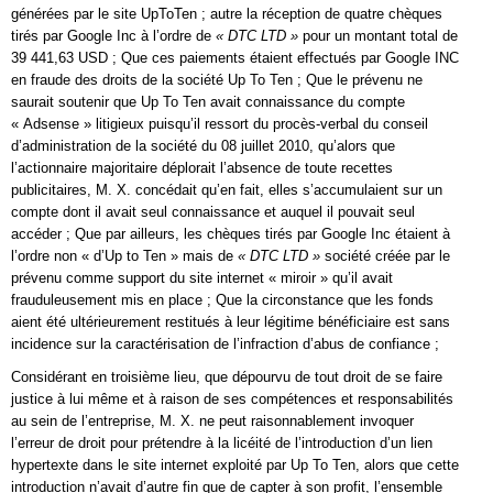
générées par le site UpToTen ; autre la réception de quatre chèques
tirés par Google Inc à l’ordre de
« DTC LTD »
pour un montant total de
39 441,63 USD ; Que ces paiements étaient effectués par Google INC
en fraude des droits de la société Up To Ten ; Que le prévenu ne
saurait soutenir que Up To Ten avait connaissance du compte
« Adsense » litigieux puisqu’il ressort du procès-verbal du conseil
d’administration de la société du 08 juillet 2010, qu’alors que
l’actionnaire majoritaire déplorait l’absence de toute recettes
publicitaires, M. X. concédait qu’en fait, elles s’accumulaient sur un
compte dont il avait seul connaissance et auquel il pouvait seul
accéder ; Que par ailleurs, les chèques tirés par Google Inc étaient à
l’ordre non « d’Up to Ten » mais de
« DTC LTD »
société créée par le
prévenu comme support du site internet « miroir » qu’il avait
frauduleusement mis en place ; Que la circonstance que les fonds
aient été ultérieurement restitués à leur légitime bénéficiaire est sans
incidence sur la caractérisation de l’infraction d’abus de confiance ;
Considérant en troisième lieu, que dépourvu de tout droit de se faire
justice à lui même et à raison de ses compétences et responsabilités
au sein de l’entreprise, M. X. ne peut raisonnablement invoquer
l’erreur de droit pour prétendre à la licéité de l’introduction d’un lien
hypertexte dans le site internet exploité par Up To Ten, alors que cette
introduction n’avait d’autre fin que de capter à son profit, l’ensemble