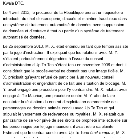
Kwala DTC.
Le 4 avril 2013, le procureur de la République prenait un réquisitoire
introductif du chef d’escroquerie, d’accès et maintien frauduleux dans
un système de traitement automatisé de données avec suppression
de données et d’entrave à tout ou partie d’un système de traitement
automatisé de données.
Le 25 septembre 2013, M. X. était entendu en tant que témoin assisté
par le juge d’instruction. Il expliquait que les relations avec M. Y.
s’étaient particulièrement dégradées à l’issue du conseil
d’administration d’Up To Ten s’étant tenu en novembre 2008 et dont il
considérait que le procès-verbal ne donnait pas une image fidèle. M.
X. précisait qu’ayant refusé de participer à un nouveau conseil
d’administration et engendrant de ce fait une situation de blocage, M.
Y. avait engagé une procédure pour l’y contraindre. M. X. relatait avoir
engagé à l’île Maurice, une procédure contre M. Y. afin de faire
constater la résiliation du contrat d’exploitation commerciale des
personnages de dessins animés conclu avec Up To Ten et qui
stipulait le versement de redevances ou royalties. M. X. relatait que
par crainte de se voir privé de ses droits de propriété intellectuelle sur
les personnages par le juge mauricien, il avait retiré sa plainte.
Estimant que le contrat conclu avec Up To Ten
« était rompu »
, M. X.