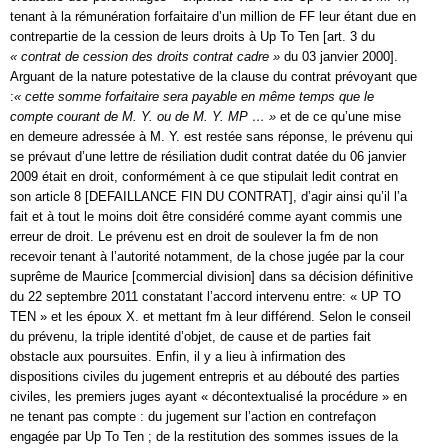
tenant à la rémunération forfaitaire d’un million de FF leur étant due en
contrepartie de la cession de leurs droits à Up To Ten [art. 3 du
« contrat de cession des droits contrat cadre »
du 03 janvier 2000].
Arguant de la nature potestative de la clause du contrat prévoyant que
:
« cette somme forfaitaire sera payable en même temps que le
compte courant de M. Y. ou de M. Y. MP … »
et de ce qu’une mise
en demeure adressée à M. Y. est restée sans réponse, le prévenu qui
se prévaut d’une lettre de résiliation dudit contrat datée du 06 janvier
2009 était en droit, conformément à ce que stipulait ledit contrat en
son article 8 [DEFAILLANCE FIN DU CONTRAT], d’agir ainsi qu’il l’a
fait et à tout le moins doit être considéré comme ayant commis une
erreur de droit. Le prévenu est en droit de soulever la fm de non
recevoir tenant à l’autorité notamment, de la chose jugée par la cour
suprême de Maurice [commercial division] dans sa décision définitive
du 22 septembre 2011 constatant l’accord intervenu entre: « UP TO
TEN » et les époux X. et mettant fm à leur différend. Selon le conseil
du prévenu, la triple identité d’objet, de cause et de parties fait
obstacle aux poursuites. Enfin, il y a lieu à infirmation des
dispositions civiles du jugement entrepris et au débouté des parties
civiles, les premiers juges ayant « décontextualisé la procédure » en
ne tenant pas compte : du jugement sur l’action en contrefaçon
engagée par Up To Ten ; de la restitution des sommes issues de la