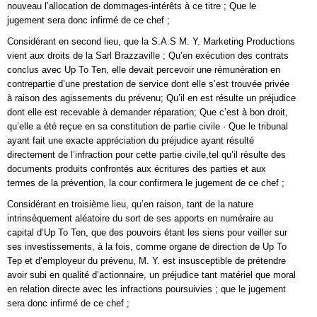
nouveau l’allocation de dommages-intérêts à ce titre ; Que le
jugement sera donc infirmé de ce chef ;
Considérant en second lieu, que la S.A.S M. Y. Marketing Productions
vient aux droits de la Sarl Brazzaville ; Qu’en exécution des contrats
conclus avec Up To Ten, elle devait percevoir une rémunération en
contrepartie d’une prestation de service dont elle s’est trouvée privée
à raison des agissements du prévenu; Qu’il en est résulte un préjudice
dont elle est recevable à demander réparation; Que c’est à bon droit,
qu’elle a été reçue en sa constitution de partie civile · Que le tribunal
ayant fait une exacte appréciation du préjudice ayant résulté
directement de l’infraction pour cette partie civile,tel qu’il résulte des
documents produits confrontés aux écritures des parties et aux
termes de la prévention, la cour confirmera le jugement de ce chef ;
Considérant en troisième lieu, qu’en raison, tant de la nature
intrinsèquement aléatoire du sort de ses apports en numéraire au
capital d’Up To Ten, que des pouvoirs étant les siens pour veiller sur
ses investissements, à la fois, comme organe de direction de Up To
Tep et d’employeur du prévenu, M. Y. est insusceptible de prétendre
avoir subi en qualité d’actionnaire, un préjudice tant matériel que moral
en relation directe avec les infractions poursuivies ; que le jugement
sera donc infirmé de ce chef ;