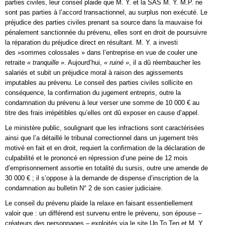
parties civiles, leur conseil plaide que M. Y. et la SAS M. Y. M.P. ne
sont pas parties à l’accord transactionnel, au surplus non exécuté. Le
préjudice des parties civiles prenant sa source dans la mauvaise foi
pénalement sanctionnée du prévenu, elles sont en droit de poursuivre
la réparation du préjudice direct en résultant. M. Y. a investi
des »sommes colossales » dans l’entreprise en vue de couler une
retraite
« tranquille »
. Aujourd’hui,
« ruiné »
, il a dû réembaucher les
salariés et subit un préjudice moral à raison des agissements
imputables au prévenu. Le conseil des parties civiles sollicite en
conséquence, la confirmation du jugement entrepris, outre la
condamnation du prévenu à leur verser une somme de 10 000 € au
titre des frais irrépétibles qu’elles ont dû exposer en cause d’appel.
Le ministère public, soulignant que les infractions sont caractérisées
ainsi que l’a détaillé le tribunal correctionnel dans un jugement très
motivé en fait et en droit, requiert la confirmation de la déclaration de
culpabilité et le prononcé en répression d’une peine de 12 mois
d’emprisonnement assortie en totalité du sursis, outre une amende de
30 000 € ; il s’oppose à la demande de dispense d’inscription de la
condamnation au bulletin N° 2 de son casier judiciaire.
Le conseil du prévenu plaide la relaxe en faisant essentiellement
valoir que : un différend est survenu entre le prévenu, son épouse –
créateurs des personnages – exploités via le site Up To Ten et M. Y.,