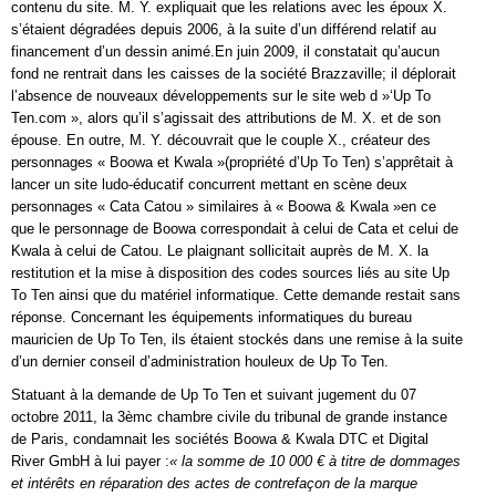
contenu du site. M. Y. expliquait que les relations avec les époux X.
s’étaient dégradées depuis 2006, à la suite d’un différend relatif au
financement d’un dessin animé.En juin 2009, il constatait qu’aucun
fond ne rentrait dans les caisses de la société Brazzaville; il déplorait
l’absence de nouveaux développements sur le site web d »‘Up To
Ten.com », alors qu’il s’agissait des attributions de M. X. et de son
épouse. En outre, M. Y. découvrait que le couple X., créateur des
personnages « Boowa et Kwala »(propriété d’Up To Ten) s’apprêtait à
lancer un site ludo-éducatif concurrent mettant en scène deux
personnages « Cata Catou » similaires à « Boowa & Kwala »en ce
que le personnage de Boowa correspondait à celui de Cata et celui de
Kwala à celui de Catou. Le plaignant sollicitait auprès de M. X. la
restitution et la mise à disposition des codes sources liés au site Up
To Ten ainsi que du matériel informatique. Cette demande restait sans
réponse. Concernant les équipements informatiques du bureau
mauricien de Up To Ten, ils étaient stockés dans une remise à la suite
d’un dernier conseil d’administration houleux de Up To Ten.
Statuant à la demande de Up To Ten et suivant jugement du 07
octobre 2011, la 3èmc chambre civile du tribunal de grande instance
de Paris, condamnait les sociétés Boowa & Kwala DTC et Digital
River GmbH à lui payer :
« la somme de 10 000 € à titre de dommages
et intérêts en réparation des actes de contrefaçon de la marque