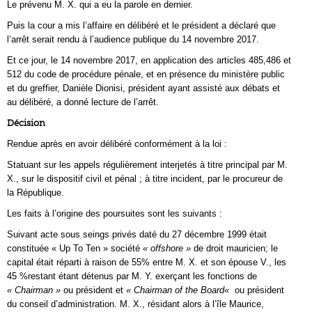
Le prévenu M. X. qui a eu la parole en dernier.
Puis la cour a mis l’affaire en délibéré et le président a déclaré que
l’arrêt serait rendu à l’audience publique du 14 novembre 2017.
Et ce jour, le 14 novembre 2017, en application des articles 485,486 et
512 du code de procédure pénale, et en présence du ministère public
et du greffier, Danièle Dionisi, président ayant assisté aux débats et
au délibéré, a donné lecture de l’arrêt.
Décision
Rendue après en avoir délibéré conformément à la loi :
Statuant sur les appels régulièrement interjetés à titre principal par M.
X., sur le dispositif civil et pénal ; à titre incident, par le procureur de
la République.
Les faits à l’origine des poursuites sont les suivants :
Suivant acte sous seings privés daté du 27 décembre 1999 était
constituée « Up To Ten » société
« offshore »
de droit mauricien; le
capital était réparti à raison de 55% entre M. X. et son épouse V., les
45 %restant étant détenus par M. Y. exerçant les fonctions de
« Chairman »
ou président et
« Chairman of the Board
«
ou président
du conseil d’administration. M. X., résidant alors à l’île Maurice,