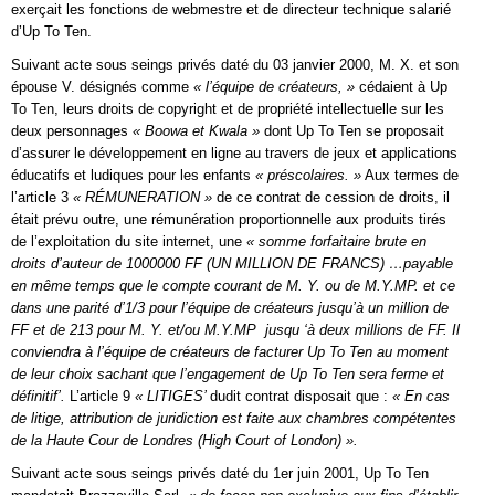
exerçait les fonctions de webmestre et de directeur technique salarié
d’Up To Ten.
Suivant acte sous seings privés daté du 03 janvier 2000, M. X. et son
épouse V. désignés comme
« l’équipe de créateurs, »
cédaient à Up
To Ten, leurs droits de copyright et de propriété intellectuelle sur les
deux personnages
« Boowa et Kwala »
dont Up To Ten se proposait
d’assurer le développement en ligne au travers de jeux et applications
éducatifs et ludiques pour les enfants
« préscolaires. »
Aux termes de
l’article 3
« RÉMUNERATION »
de ce contrat de cession de droits, il
était prévu outre, une rémunération proportionnelle aux produits tirés
de l’exploitation du site internet, une
« somme forfaitaire brute en
droits d’auteur de 1000000 FF (UN MILLION DE FRANCS) …payable
en même temps que le compte courant de M. Y. ou de M.Y.MP. et ce
dans une parité d’1/3 pour l’équipe de créateurs jusqu’à un million de
FF et de 213 pour M. Y. et/ou M.Y.MP jusqu ‘à deux millions de FF. Il
conviendra à l’équipe de créateurs de facturer Up To Ten au moment
de leur choix sachant que l’engagement de Up To Ten sera ferme et
définitif’.
L’article 9
« LITIGES’
dudit contrat disposait que :
« En cas
de litige, attribution de juridiction est faite aux chambres compétentes
de la Haute Cour de Londres (High Court of London) ».
Suivant acte sous seings privés daté du 1er juin 2001, Up To Ten