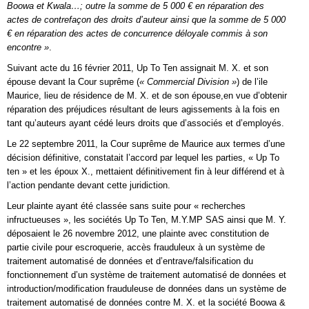
Boowa et Kwala…; outre la somme de 5 000 € en réparation des
actes de contrefaçon des droits d’auteur ainsi que la somme de 5 000
€ en réparation des actes de concurrence déloyale commis à son
encontre »
.
Suivant acte du 16 février 2011, Up To Ten assignait M. X. et son
épouse devant la Cour suprême (
« Commercial Division »
) de l’ile
Maurice, lieu de résidence de M. X. et de son épouse,en vue d’obtenir
réparation des préjudices résultant de leurs agissements à la fois en
tant qu’auteurs ayant cédé leurs droits que d’associés et d’employés.
Le 22 septembre 2011, la Cour suprême de Maurice aux termes d’une
décision définitive, constatait l’accord par lequel les parties, « Up To
ten » et les époux X., mettaient définitivement fin à leur différend et à
l’action pendante devant cette juridiction.
Leur plainte ayant été classée sans suite pour « recherches
infructueuses », les sociétés Up To Ten, M.Y.MP SAS ainsi que M. Y.
déposaient le 26 novembre 2012, une plainte avec constitution de
partie civile pour escroquerie, accès frauduleux à un système de
traitement automatisé de données et d’entrave/falsification du
fonctionnement d’un système de traitement automatisé de données et
introduction/modification frauduleuse de données dans un système de
traitement automatisé de données contre M. X. et la société Boowa &