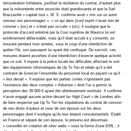
rémunération forfaitaire, justifiait la résiliation du contrat, d’autant plus
que la mésentente entre associés était grandissante et que la Sarl
Brazzaville « captait tout ». M. X. confirme avoir
« mis sur un autre
serveur ses personnages »
;
« ce qui dans [son] esprit n’avait rien de
criminel »
(sic) et
« n’était pas occulte »
(sic). Il souligne que le
protocole d’accord entériné par la Cour suprême de Maurice lui est
extrêmement défavorable, mais qu’il était acculé à y consentir, se
trouvant pendant trois années, sous le coup d’une interdiction de
quitter l’île, son passeport lui ayant été confisqué. De surcroît, ces
mesures étaient assorties d’une interdiction d’exercer quelque activité
que ce soit. Il impute à la police locale les difficultés affectant le sort
des équipements informatiques de Up To Ten et relate qu’il a été
contraint de licencier l’ensemble du personnel local en payant ce qu’il
« leur devait »
. Il expose que les parties civiles n’ignoraient pas
l’existence des deux comptes « Adsense » dont l’un a permis la
perception des 39 000 € ayant été ultérieurement restitués. Il confirme
n’avoir engagé aucune action devant la
« High Court »
de Londres afin
de faire respecter par Up To Ten les stipulations du contrat de cession
de ses droits d’auteur et ceux de son épouse sur les deux
personnages dont il souligne qu’ils leur étaient consubstantiels. Etabli
en France et séparé de son épouse, le prévenu est désormais
« conseiller en création de sites webs »
sous la forme d’une EIRL ; il