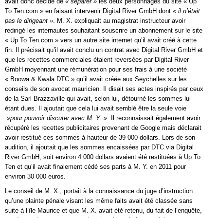
avait donc décidé de
« séparer »
les deux personnages du site « Up
To Ten.com » en faisant intervenir Digital River GmbH dont
« il n’était
pas le dirigeant »
. M. X. expliquait au magistrat instructeur avoir
redirigé les internautes souhaitant souscrire un abonnement sur le site
« Up To Ten.com » vers un autre site internet qu’il avait créé à cette
fin. Il précisait qu’il avait conclu un contrat avec Digital River GmbH et
que les recettes commerciales étaient reversées par Digital River
GmbH moyennant une rémunération pour ses frais à une société
« Boowa & Kwala DTC » qu’il avait créée aux Seychelles sur les
conseils de son avocat mauricien. Il disait ses actes inspirés par ceux
de la Sarl Brazzaville qui avait, selon lui, détourné les sommes lui
étant dues. Il ajoutait que cela lui avait semblé être la seule voie
»pour pouvoir discuter avec M. Y. »
. Il reconnaissait également avoir
récupéré les recettes publicitaires provenant de Google mais déclarait
avoir restitué ces sommes à hauteur de 39 000 dollars. Lors de son
audition, il ajoutait que les sommes encaissées par DTC via Digital
River GmbH, soit environ 4 000 dollars avaient été restituées à Up To
Ten et qu’il avait finalement cédé ses parts à M. Y. en 2011 pour
environ 30 000 euros.
Le conseil de M. X., portait à la connaissance du juge d’instruction
qu’une plainte pénale visant les même faits avait été classée sans
suite à l’île Maurice et que M. X. avait été retenu, du fait de l’enquête,