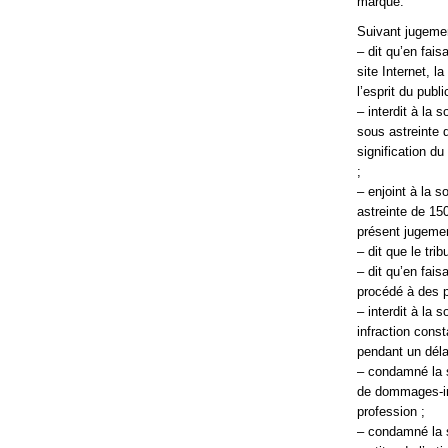
marque.
Suivant jugemen
– dit qu’en fai
site Internet, 
l’esprit du pub
– interdit à la
sous astreinte d
signification d
;
– enjoint à la 
astreinte de 150
présent jugemen
– dit que le tri
– dit qu’en fai
procédé à des 
– interdit à la
infraction const
pendant un déla
– condamné la s
de dommages-inté
profession ;
– condamné la 