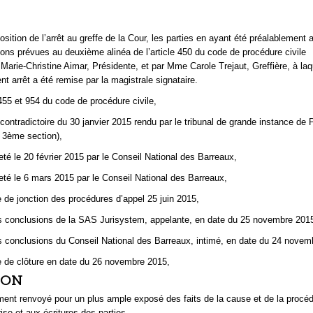
sition de l’arrêt au greffe de la Cour, les parties en ayant été préalablement 
ions prévues au deuxième alinéa de l’article 450 du code de procédure civile
arie-Christine Aimar, Présidente, et par Mme Carole Trejaut, Greffière, à laqu
t arrêt a été remise par la magistrale signataire.
 455 et 954 du code de procédure civile,
contradictoire du 30 janvier 2015 rendu par le tribunal de grande instance de 
3ème section),
jeté le 20 février 2015 par le Conseil National des Barreaux,
rjeté le 6 mars 2015 par le Conseil National des Barreaux,
 de jonction des procédures d’appel 25 juin 2015,
s conclusions de la SAS Jurisystem, appelante, en date du 25 novembre 201
s conclusions du Conseil National des Barreaux, intimé, en date du 24 novem
e de clôture en date du 26 novembre 2015,
ION
ment renvoyé pour un plus ample exposé des faits de la cause et de la procéd
ise et aux écritures des parties,