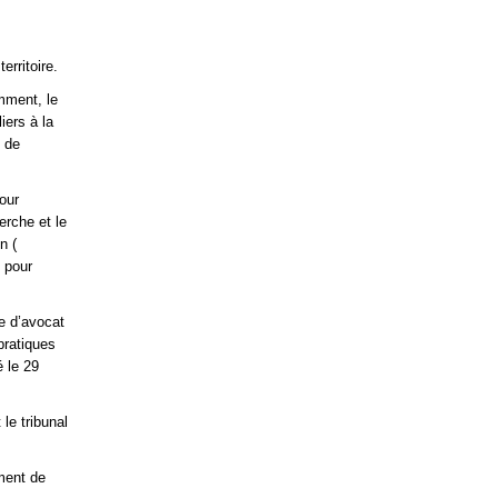
rritoire.
amment, le
iers à la
m de
our
erche et le
n (
n pour
re d’avocat
pratiques
é le 29
le tribunal
ment de