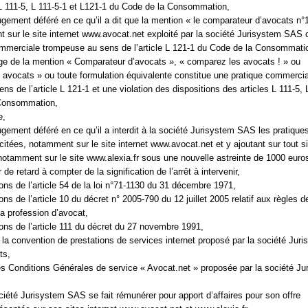
 L 111-5, L 111-5-1 et L121-1 du Code de la Consommation,
jugement déféré en ce qu’il a dit que la mention « le comparateur d’avocats n°
nt sur le site internet www.avocat.net exploité par la société Jurisystem SAS 
ommerciale trompeuse au sens de l’article L 121-1 du Code de la Consommati
age de la mention « Comparateur d’avocats », « comparez les avocats ! » ou
avocats » ou toute formulation équivalente constitue une pratique commerci
s de l’article L 121-1 et une violation des dispositions des articles L 111-5, 
Consommation,
e,
jugement déféré en ce qu’il a interdit à la société Jurisystem SAS les pratique
itées, notamment sur le site internet www.avocat.net et y ajoutant sur tout sit
notamment sur le site www.alexia.fr sous une nouvelle astreinte de 1000 euro
r de retard à compter de la signification de l’arrêt à intervenir,
ions de l’article 54 de la loi n°71-1130 du 31 décembre 1971,
ons de l’article 10 du décret n° 2005-790 du 12 juillet 2005 relatif aux règles d
la profession d’avocat,
ions de l’article 111 du décret du 27 novembre 1991,
de la convention de prestations de services internet proposé par la société Jur
ts,
des Conditions Générales de service « Avocat.net » proposée par la société J
ociété Jurisystem SAS se fait rémunérer pour apport d’affaires pour son offre