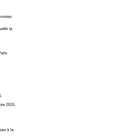
avisées
elle la
Paris
5,
bre 2015,
ure à la