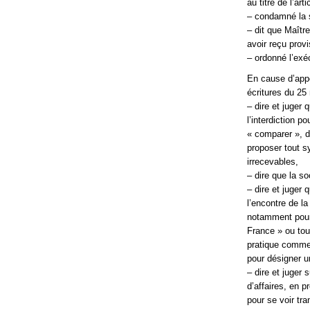
au titre de l’ar
– condamné la 
– dit que Maîtr
avoir reçu prov
– ordonné l’exéc
En cause d’appe
écritures du 25
– dire et juger
l’interdiction p
« comparer », d
proposer tout s
irrecevables,
– dire que la so
– dire et juger 
l’encontre de l
notamment pour l
France » ou tou
pratique comme
pour désigner un
– dire et juger
d’affaires, en 
pour se voir tr