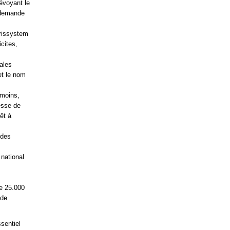
révoyant le
 demande
urissystem
icites,
ales
et le nom
 moins,
esse de
êt à
ndes
national
e 25.000
 de
sentiel