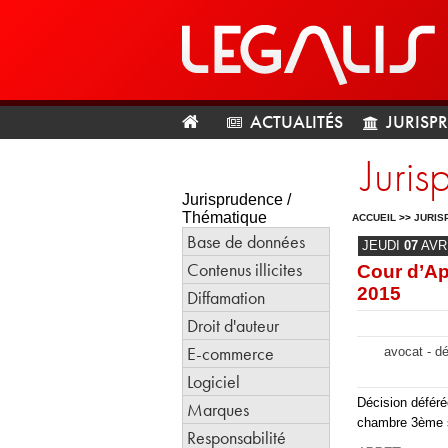
ACTUALITÉS
JURISP
Juri
Jurisprudence /
Thématique
ACCUEIL
>>
JURIS
Base de données
JEUDI
07
AVR
Contenus illicites
Cour d’Ap
2015
Diffamation
Droit d'auteur
E-commerce
avocat - dé
Logiciel
Décision déféré
Marques
chambre 3ème 
Responsabilité