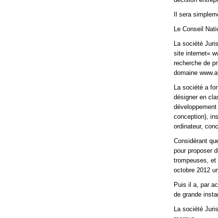
Il sera simplem
Le Conseil Nati
La société Juri
site internet« w
recherche de pr
domaine www.av
La société a fo
désigner en cla
développement d
conception), in
ordinateur, con
Considérant que 
pour proposer d
trompeuses, et q
octobre 2012 u
Puis il a, par a
de grande insta
La société Juri