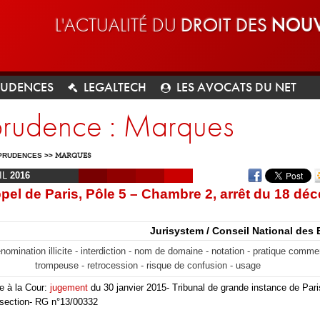
L'ACTUALITÉ DU
DROIT DES
NOUV
RUDENCES
LEGALTECH
LES AVOCATS DU NET
sprudence : Marques
PRUDENCES
>>
MARQUES
IL
2016
pel de Paris, Pôle 5 – Chambre 2, arrêt du 18 dé
Jurisystem / Conseil National des 
nomination illicite - interdiction - nom de domaine - notation - pratique comme
trompeuse - retrocession - risque de confusion - usage
e à la Cour:
jugement
du 30 janvier 2015- Tribunal de grande instance de Par
section- RG n°13/00332