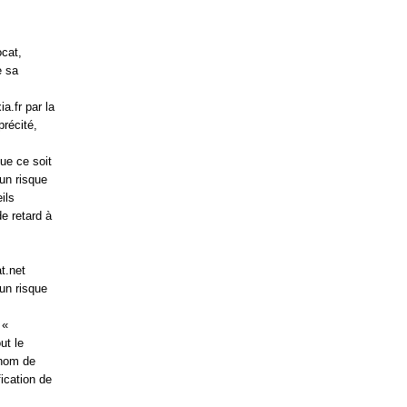
ocat,
e sa
a.fr par la
précité,
ue ce soit
un risque
ils
de retard à
t.net
 un risque
 «
ut le
 nom de
ication de