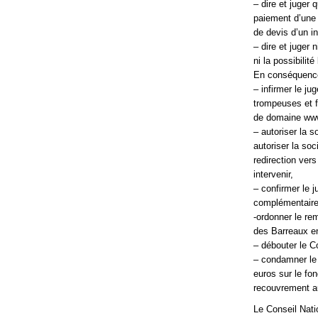
– dire et juger 
paiement d’une 
de devis d’un in
– dire et juger
ni la possibilit
En conséquenc
– infirmer le j
trompeuses et fa
de domaine www
– autoriser la 
autoriser la so
redirection vers
intervenir,
– confirmer le 
complémentaire
-ordonner le re
des Barreaux e
– débouter le 
– condamner le
euros sur le fo
recouvrement au
Le Conseil Nati