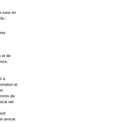
ce sans en
le ;
ères
s et de
ence,
ir à
ommation et
en
commis de
ocat.net
port
 un avocat