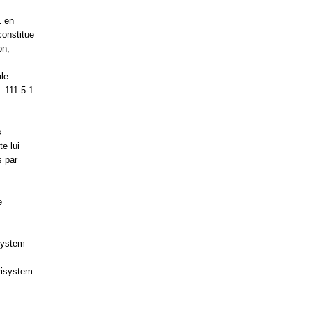
1 en
constitue
on,
ale
L 111-5-1
s
e lui
s par
e
isystem
urisystem