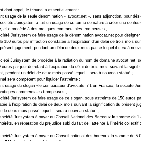
t dont appel, le tribunal a essentiellement :
sant usage de la seule dénomination « avocat.net », sans adjonction, pour dés
la société Jurisystem a fait un usage de ce terme de nature à créer une confus
lic, et a procédé à des pratiques commerciales trompeuses ;
 société Jurisystem de faire usage de la dénomination avocat.net pour désigner 
e 150 euros par infraction constatée à l’expiration d’un délai de trois mois sui
u présent jugement, pendant un délai de deux mois passé lequel il sera à nouv
société Jurisystem de procéder à la radiation du nom de domaine avocat.net, 
 euros par jour de retard à l’expiration du délai de trois mois suivant la signifi
t, pendant un délai de deux mois passé lequel il sera à nouveau statué ;
bunal sera compétent pour liquider l’astreinte ;
sant usage du slogan «le comparateur d’avocats n°1 en France», la société Ju
pratiques commerciales trompeuses ;
 société Jurisystem de faire usage de ce slogan, sous astreinte de 150 euros pa
atée à l’expiration du délai de deux mois suivant la signification du présent j
i de deux mois passé lequel il sera à nouveau statué ;
ociété Jurisystem à payer au Conseil National des Barreaux la somme de 1 e
rêts, en réparation du préjudice subi du fait de l’atteinte à l’intérêt collectif 
société Jurisystem à payer au Conseil national des barreaux la somme de 5 