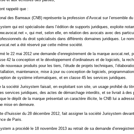
ent rappelé que :
onal des Barreaux (CNB) représente la profession d’Avocat sur l’ensemble du te
system qui est spécialisée dans l’édition de supports juridiques, exploite not
ww.avocat.net », qui met, selon elle, en relation des avocats avec des particul
ofessionnels du droit spécialisés dans différents domaines juridiques. Le no
ocat.net a été réservé par cette même société.
rmé le 22 mai 2012 une demande d’enregistrement de la marque avocat.net, p
sse 42 la conception et le développement d’ordinateurs et de logiciels, la rech
e nouveaux produits pour les tiers, l’étude de projets techniques, l’élaboratio
stallation, maintenance, mise à jour ou conception de logiciels, programmatio
ception de système informatiques, et en classe 45 les services juridiques.
la société Jurisystem faisait, en exploitant son site, un usage prohibé du tit
es services juridiques, des actes de démarchage interdits, et se livrait à des 
ue le dépôt de la marque présentait un caractère illicite, le CNB lui a adress
ne mise en demeure.
cte d’huissier du 28 décembre 2012, fait assigner la société Jurisystem devant 
nce de Paris.
system a procédé le 18 novembre 2013 au retrait de sa demande d’enregistre