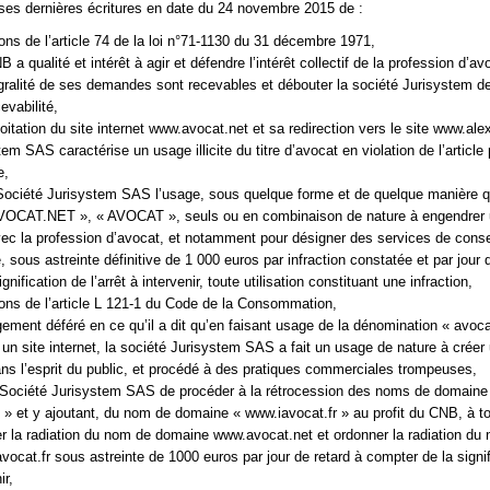
es dernières écritures en date du 24 novembre 2015 de :
ions de l’article 74 de la loi n°71-1130 du 31 décembre 1971,
B a qualité et intérêt à agir et défendre l’intérêt collectif de la profession d’av
tégralité de ses demandes sont recevables et débouter la société Jurisystem d
evabilité,
loitation du site internet www.avocat.net et sa redirection vers le site www.alexi
em SAS caractérise un usage illicite du titre d’avocat en violation de l’article 
e,
a Société Jurisystem SAS l’usage, sous quelque forme et de quelque manière q
VOCAT.NET », « AVOCAT », seuls ou en combinaison de nature à engendrer 
ec la profession d’avocat, et notamment pour désigner des services de conse
e, sous astreinte définitive de 1 000 euros par infraction constatée et par jour 
nification de l’arrêt à intervenir, toute utilisation constituant une infraction,
ions de l’article L 121-1 du Code de la Consommation,
ugement déféré en ce qu’il a dit qu’en faisant usage de la dénomination « avoca
 un site internet, la société Jurisystem SAS a fait un usage de nature à créer
ns l’esprit du public, et procédé à des pratiques commerciales trompeuses,
a Société Jurisystem SAS de procéder à la rétrocession des noms de domaine
» et y ajoutant, du nom de domaine « www.iavocat.fr » au profit du CNB, à to
 la radiation du nom de domaine www.avocat.net et ordonner la radiation du
ocat.fr sous astreinte de 1000 euros par jour de retard à compter de la signif
ir,