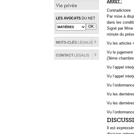
ARRET :
Vie privée
Contradictoire
Par mise à dispo
LES AVOCATS
DU NET
dans les condit
Signé par Mme M
minute du présen
MOTS-CLÉS
LEGALIS
Vu les articles
Vu le jugement 
CONTACT
LEGALIS
(3ème chambre 
Vu l’appel inter
Vu l’appel inte
Vu l’ordonnance
Vu les dernière
Vu les dernière
Vu l’ordonnanc
DISCUSS
Il est expressé
décision entrepr