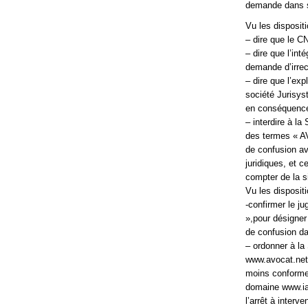
demande dans s
Vu les disposit
– dire que le CN
– dire que l’in
demande d’irrec
– dire que l’exp
société Jurisyst
en conséquenc
– interdire à l
des termes « A
de confusion av
juridiques, et c
compter de la sig
Vu les disposit
-confirmer le j
»,pour désigner
de confusion da
– ordonner à l
www.avocat.net 
moins conformer
domaine www.iav
l’arrêt à interven