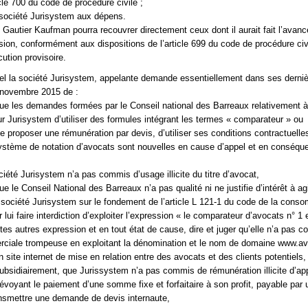
ticle 700 du code de procédure civile ;
société Jurisystem aux dépens.
e Gautier Kaufman pourra recouvrer directement ceux dont il aurait fait l’avan
ision, conformément aux dispositions de l’article 699 du code de procédure civi
ution provisoire.
l la société Jurisystem, appelante demande essentiellement dans ses derni
 novembre 2015 de :
 que les demandes formées par le Conseil national des Barreaux relativement à
our Jurisystem d’utiliser des formules intégrant les termes « comparateur » ou
e proposer une rémunération par devis, d’utiliser ses conditions contractuelle
ystème de notation d’avocats sont nouvelles en cause d’appel et en conséqu
ciété Jurisystem n’a pas commis d’usage illicite du titre d’avocat,
que le Conseil National des Barreaux n’a pas qualité ni ne justifie d’intérêt à ag
a société Jurisystem sur le fondement de l’article L 121-1 du code de la cons
ui faire interdiction d’exploiter l’expression « le comparateur d’avocats n° 1 
tes autres expression et en tout état de cause, dire et juger qu’elle n’a pas 
rciale trompeuse en exploitant la dénomination et le nom de domaine www.av
 site internet de mise en relation entre des avocats et des clients potentiels,
 subsidiairement, que Jurissystem n’a pas commis de rémunération illicite d’ap
prévoyant le paiement d’une somme fixe et forfaitaire à son profit, payable par
ansmettre une demande de devis internaute,