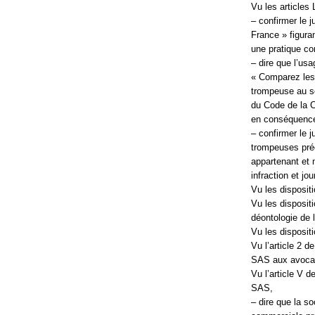
Vu les articles
– confirmer le 
France » figura
une pratique c
– dire que l’us
« Comparez les 
trompeuse au sen
du Code de la 
en conséquenc
– confirmer le 
trompeuses préc
appartenant et 
infraction et jou
Vu les disposit
Vu les dispositi
déontologie de 
Vu les disposit
Vu l’article 2 
SAS aux avoca
Vu l’article V 
SAS,
– dire que la s