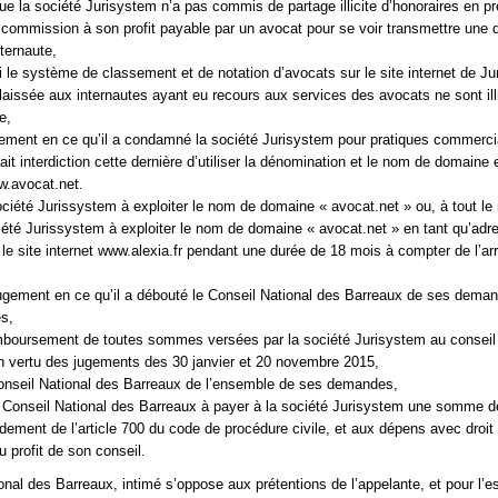
que la société Jurisystem n’a pas commis de partage illicite d’honoraires en p
commission à son profit payable par un avocat pour se voir transmettre une
ternaute,
 ni le système de classement et de notation d’avocats sur le site internet de J
é laissée aux internautes ayant eu recours aux services des avocats ne sont ill
e,
ugement en ce qu’il a condamné la société Jurisystem pour pratiques commerci
it interdiction cette dernière d’utiliser la dénomination et le nom de domaine 
.avocat.net.
société Jurissystem à exploiter le nom de domaine « avocat.net » ou, à tout le
ciété Jurissystem à exploiter le nom de domaine « avocat.net » en tant qu’adr
 le site internet www.alexia.fr pendant une durée de 18 mois à compter de l’arr
jugement en ce qu’il a débouté le Conseil National des Barreaux de ses dema
s,
mboursement de toutes sommes versées par la société Jurisystem au conseil 
n vertu des jugements des 30 janvier et 20 novembre 2015,
Conseil National des Barreaux de l’ensemble de ses demandes,
 Conseil National des Barreaux à payer à la société Jurisystem une somme d
ndement de l’article 700 du code de procédure civile, et aux dépens avec droit
 profit de son conseil.
onal des Barreaux, intimé s’oppose aux prétentions de l’appelante, et pour l’es