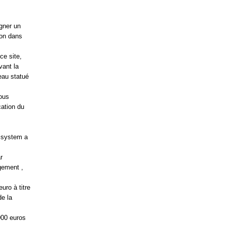
igner un
ion dans
ce site,
vant la
eau statué
sous
cation du
risystem a
r
ugement ,
uro à titre
de la
000 euros