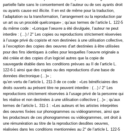
partielle faite sans le consentement de l’auteur ou de ses ayants droit
ou ayants cause est illicite. Il en est de même pour la traduction,
l’adaptation ou la transformation, l’arrangement ou la reproduction par
un art ou un procédé quelconque» ; qu’aux termes de l’article L. 122-5
du même code : «Lorsque l’oeuvre a été divulguée, l’auteur ne peut
interdire : (…) / 2° Les copies ou reproductions strictement réservées
à l’usage privé du copiste et non destinées à une utilisation collective,
à l’exception des copies des oeuvres d’art destinées à être utilisées
pour des fins identiques à celles pour lesquelles l’oeuvre originale a
été créée et des copies d’un logiciel autres que la copie de
sauvegarde établie dans les conditions prévues au II de l’article L.
122-6-1 ainsi que des copies ou des reproductions d’une base de
données électronique (…)» ;
qu’en vertu de l’article L. 211-3 de ce code : «Les bénéficiaires des
droits ouverts au présent titre ne peuvent interdire : (…) / 2° Les
reproductions strictement réservées à l’usage privé de la personne qui
les réalise et non destinées à une utilisation collective (…)» ; qu’aux
termes de l’article L. 311-1 : «Les auteurs et les artistes interprètes
des oeuvres fixées sur phonogrammes ou vidéogrammes, ainsi que
les producteurs de ces phonogrammes ou vidéogrammes, ont droit à
une rémunération au titre de la reproduction desdites oeuvres,
réalisées dans les conditions mentionnées au 2° de l’article L. 122-5