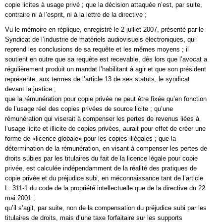
copie licites à usage privé ; que la décision attaquée n’est, par suite,
contraire ni à l’esprit, ni à la lettre de la directive ;
Vu le mémoire en réplique, enregistré le 2 juillet 2007, présenté par le
Syndicat de l’industrie de matériels audiovisuels électroniques, qui
reprend les conclusions de sa requête et les mêmes moyens ; il
soutient en outre que sa requête est recevable, dès lors que l’avocat a
régulièrement produit un mandat l’habilitant à agir et que son président
représente, aux termes de l’article 13 de ses statuts, le syndicat
devant la justice ;
que la rémunération pour copie privée ne peut être fixée qu’en fonction
de l’usage réel des copies privées de source licite ; qu’une
rémunération qui viserait à compenser les pertes de revenus liées à
l’usage licite et illicite de copies privées, aurait pour effet de créer une
forme de «licence globale» pour les copies illégales ; que la
détermination de la rémunération, en visant à compenser les pertes de
droits subies par les titulaires du fait de la licence légale pour copie
privée, est calculée indépendamment de la réalité des pratiques de
copie privée et du préjudice subi, en méconnaissance tant de l’article
L. 311-1 du code de la propriété intellectuelle que de la directive du 22
mai 2001 ;
qu’il s’agit, par suite, non de la compensation du préjudice subi par les
titulaires de droits, mais d’une taxe forfaitaire sur les supports