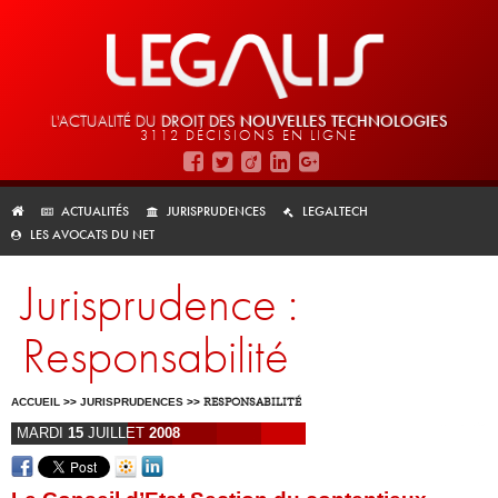
L'ACTUALITÉ DU
DROIT DES
NOUVELLES TECHNOLOGIES
3112 DÉCISIONS EN LIGNE
ACTUALITÉS
JURISPRUDENCES
LEGALTECH
LES AVOCATS DU NET
Jurisprudence :
Responsabilité
ACCUEIL
>>
JURISPRUDENCES
>>
RESPONSABILITÉ
MARDI
15
JUILLET
2008