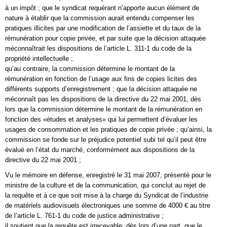
à un impôt ; que le syndicat requérant n’apporte aucun élément de
nature à établir que la commission aurait entendu compenser les
pratiques illicites par une modification de l’assiette et du taux de la
rémunération pour copie privée, et par suite que la décision attaquée
méconnaîtrait les dispositions de l’article L. 311-1 du code de la
propriété intellectuelle ;
qu’au contraire, la commission détermine le montant de la
rémunération en fonction de l’usage aux fins de copies licites des
différents supports d’enregistrement ; que la décision attaquée ne
méconnaît pas les dispositions de la directive du 22 mai 2001, dès
lors que la commission détermine le montant de la rémunération en
fonction des «études et analyses» qui lui permettent d’évaluer les
usages de consommation et les pratiques de copie privée ; qu’ainsi, la
commission se fonde sur le préjudice potentiel subi tel qu’il peut être
évalué en l’état du marché, conformément aux dispositions de la
directive du 22 mai 2001 ;
Vu le mémoire en défense, enregistré le 31 mai 2007, présenté pour le
ministre de la culture et de la communication, qui conclut au rejet de
la requête et à ce que soit mise à la charge du Syndicat de l’industrie
de matériels audiovisuels électroniques une somme de 4000 € au titre
de l’article L. 761-1 du code de justice administrative ;
il soutient que la requête est irrecevable, dès lors d’une part, que le