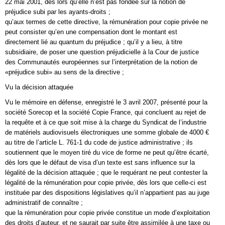
22 mai 2001, dès lors qu’elle n’est pas fondée sur la notion de
préjudice subi par les ayants-droits ;
qu’aux termes de cette directive, la rémunération pour copie privée ne
peut consister qu’en une compensation dont le montant est
directement lié au quantum du préjudice ; qu’il y a lieu, à titre
subsidiaire, de poser une question préjudicielle à la Cour de justice
des Communautés européennes sur l’interprétation de la notion de
«préjudice subi» au sens de la directive ;
Vu la décision attaquée
Vu le mémoire en défense, enregistré le 3 avril 2007, présenté pour la
société Sorecop et la société Copie France, qui concluent au rejet de
la requête et à ce que soit mise à la charge du Syndicat de l’industrie
de matériels audiovisuels électroniques une somme globale de 4000 €
au titre de l’article L. 761-1 du code de justice administrative ; ils
soutiennent que le moyen tiré du vice de forme ne peut qu’être écarté,
dès lors que le défaut de visa d’un texte est sans influence sur la
légalité de la décision attaquée ; que le requérant ne peut contester la
légalité de la rémunération pour copie privée, dès lors que celle-ci est
instituée par des dispositions législatives qu’il n’appartient pas au juge
administratif de connaître ;
que la rémunération pour copie privée constitue un mode d’exploitation
des droits d’auteur, et ne saurait par suite être assimilée à une taxe ou