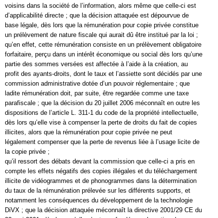
voisins dans la société de l’information, alors même que celle-ci est
d’applicabilité directe ; que la décision attaquée est dépourvue de
base légale, dès lors que la rémunération pour copie privée constitue
un prélèvement de nature fiscale qui aurait dû être institué par la loi ;
qu’en effet, cette rémunération consiste en un prélèvement obligatoire
forfaitaire, perçu dans un intérêt économique ou social dès lors qu’une
partie des sommes versées est affectée à l’aide à la création, au
profit des ayants-droits, dont le taux et l’assiette sont décidés par une
commission administrative dotée d’un pouvoir réglementaire ; que
ladite rémunération doit, par suite, être regardée comme une taxe
parafiscale ; que la décision du 20 juillet 2006 méconnaît en outre les
dispositions de l’article L. 311-1 du code de la propriété intellectuelle,
dès lors qu’elle vise à compenser la perte de droits du fait de copies
illicites, alors que la rémunération pour copie privée ne peut
légalement compenser que la perte de revenus liée à l’usage licite de
la copie privée ;
qu’il ressort des débats devant la commission que celle-ci a pris en
compte les effets négatifs des copies illégales et du téléchargement
illicite de vidéogrammes et de phonogrammes dans la détermination
du taux de la rémunération prélevée sur les différents supports, et
notamment les conséquences du développement de la technologie
DiVX ; que la décision attaquée méconnaît la directive 2001/29 CE du