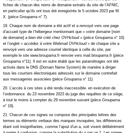
fiches de chacun des noms de domaine extraits du site de l’AFNIC,
en particulier qu’ils ont tous été enregistrés le 5 octobre 2023 par M.
X. (pièce Groupama n° 7).
19. Chaque nom de domaine a été actif et a renvoyé vers une page
d’accueil type de l’hébergeur mentionnant que
« votre domaine
[nom
de domaine]
a bien été créé chez OVHcloud »
(pièce Groupama n° 10)
et l’onglet
« accédez à votre Webmail OVHcloud »
de chaque site a
renvoyé vers une adresse courriel identique à celle du site, par
exemple le site www.broupama.fr renvoie vers mail.broupama.fr (pièce
Groupama n°11). Il est en outre établi que les paramétrages ont été
activés dans le DNS (Domain Name System) de manière à diriger
tous les courriers électroniques adressés sur le domaine contrefait
aux messageries associées (pièce Groupama n° 11).
20. L’accès à ces sites a été rendu inaccessible· en exécution de
l’ordonnance. du 23 novembre 2023 du juge des requêtes de ce siège,
à tout le moins à compter du 29 novembre suivant (pièce Groupama
n° 19).
21. Chacun de ces signes se compose des principales lettres des
termes ou éléments verbaux des marques invoquées, les différences
étant soit insignifiantes, comme l’ajout d’un a, soit visent délibérément
à porter à confusion, comme la substitution du o par un 1. Les signes