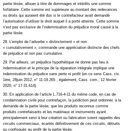
partie lésée, allouer à titre de dommages et intérêts une somme
forfaitaire. Cette somme est supérieure au montant des redevances
ou droits qui auraient été dus si le contrefacteur avait demandé
l’autorisation d’utiliser le droit auquel il a porté atteinte. Cette somme
n’est pas exclusive de l’indemnisation du préjudice moral causé à la
partie lésée.
28. L’emploi de l’adverbe « distinctement » et non
« cumulativement », commande une appréciation distincte des chefs
de préjudice et non pas cumulative.
29. Par ailleurs, un préjudice hypothétique ne donne pas lieu à
indemnisation et le principe de la réparation intégrale implique une
indemnisation du préjudice sans perte ni profit (en ce sens Cass. civ.
1ère, 28juin 2012, n° 11-19.265 ; également, Cass. corn., 12 février
2020, n° 17-31.614).
30. En application de l’article L.716-4-11 du même code, en cas de
condamnation civile pour contrefaçon, la juridiction peut ordonner, à la
demande de la partie lésée, que les produits reconnus comme
produits contrefaisants et les matériaux et instruments ayant
principalement servi à leur création ou fabrication soient rappelés des
circuits commerciaux, écartés définitivement de ces circuits, détruits
ou confisqués au profit de la partie lésée.