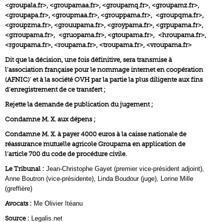
<groupala.fr>, <groupamaa.fr>, <groupamq.fr>, <groupamz.fr>,
<groupapa.fr>, <groupmaa.fr>, <grouppama.fr>, <groupqma.fr>,
<groupzma.fr>, <grouupama.fr>, <groypama.fr>, <grpupama.fr>,
<grroupama.fr>, <gruopama.fr>, <gtoupama.fr>, <hroupama.fr>,
<rgoupama.fr>, <roupama.fr>, <troupama.fr>, <vroupama.fr>
Dit que la décision, une fois définitive, sera transmise à
l’association française pour le nommage internet en coopération
(AFNIC)’ et à la société OVH par la partie la plus diligente aux fins
d’enregistrement de ce transfert ;
Rejette la demande de publication du jugement ;
Condamne M. X. aux dépens ;
Condamne M. X. à payer 4000 euros à la caisse nationale de
réassurance mutuelle agricole Groupama en application de
l’article 700 du code de procédure civile.
Le Tribunal :
Jean-Christophe Gayet (premier vice-président adjoint),
Anne Boutron (vice-présidente), Linda Boudour (juge), Lorine Mille
(greffière)
Avocats :
Me Olivier Itéanu
Source :
Legalis.net