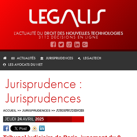
L'ACTUALITÉ DU
DROIT DES
NOUVELLES TECHNOLOGIES
3112 DÉCISIONS EN LIGNE
ACTUALITÉS
JURISPRUDENCES
LEGALTECH
LES AVOCATS DU NET
Jurisprudence :
Jurisprudences
ACCUEIL
>>
JURISPRUDENCES
>>
JURISPRUDENCES
JEUDI
24
AVRIL
2025