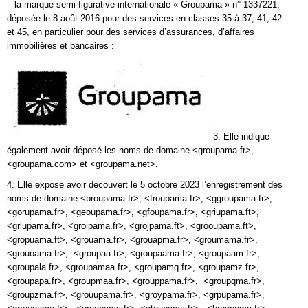
– la marque semi-figurative internationale « Groupama » n° 1337221,
déposée le 8 août 2016 pour des services en classes 35 à 37, 41, 42
et 45, en particulier pour des services d’assurances, d’affaires
immobilières et bancaires :
3. Elle indique
également avoir déposé les noms de domaine <groupama.fr>,
<groupama.com> et <groupama.net>.
4. Elle expose avoir découvert le 5 octobre 2023 l’enregistrement des
noms de domaine <broupama.fr>, <froupama.fr>, <ggroupama.fr>,
<gorupama.fr>, <geoupama.fr>, <gfoupama.fr>, <griupama.ft>,
<grlupama.fr>, <groipama.fr>, <grojpama.ft>, <grooupama.ft>,
<gropuama.ft>, <grouama.fr>, <grouapma.fr>, <groumama.fr>,
<grouoama.fr>, <groupaa.fr>, <groupaama.fr>, <groupaam.fr>,
<groupala.fr>, <groupamaa.fr>, <groupamq.fr>, <groupamz.fr>,
<groupapa.fr>, <groupmaa.fr>, <grouppama.fr>, <groupqma.fr>,
<groupzma.fr>, <grouupama.fr>, <groypama.fr>, <grpupama.fr>,