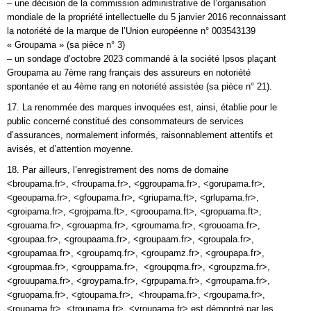
– une décision de la commission administrative de l’organisation
mondiale de la propriété intellectuelle du 5 janvier 2016 reconnaissant
la notoriété de la marque de l’Union européenne n° 003543139
« Groupama » (sa pièce n° 3)
– un sondage d’octobre 2023 commandé à la société Ipsos plaçant
Groupama au 7ème rang français des assureurs en notoriété
spontanée et au 4ème rang en notoriété assistée (sa pièce n° 21).
17. La renommée des marques invoquées est, ainsi, établie pour le
public concerné constitué des consommateurs de services
d’assurances, normalement informés, raisonnablement attentifs et
avisés, et d’attention moyenne.
18. Par ailleurs, l’enregistrement des noms de domaine
<broupama.fr>, <froupama.fr>, <ggroupama.fr>, <gorupama.fr>,
<geoupama.fr>, <gfoupama.fr>, <griupama.ft>, <grlupama.fr>,
<groipama.fr>, <grojpama.ft>, <grooupama.ft>, <gropuama.ft>,
<grouama.fr>, <grouapma.fr>, <groumama.fr>, <grouoama.fr>,
<groupaa.fr>, <groupaama.fr>, <groupaam.fr>, <groupala.fr>,
<groupamaa.fr>, <groupamq.fr>, <groupamz.fr>, <groupapa.fr>,
<groupmaa.fr>, <grouppama.fr>, <groupqma.fr>, <groupzma.fr>,
<grouupama.fr>, <groypama.fr>, <grpupama.fr>, <grroupama.fr>,
<gruopama.fr>, <gtoupama.fr>, <hroupama.fr>, <rgoupama.fr>,
<roupama.fr>, <troupama.fr>, <vroupama.fr> est démontré par les