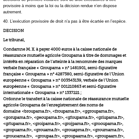
provisoire à moins que la loi ou la décision rendue n’en dispose
autrement.
40. L’exécution provisoire de droit n’a pas à être écartée en l’espèce.
DECISION
Le tribunal,
Condamne M. X. à payer 4000 euros à la caisse nationale de
réassurance mutuelle agricole Groupama à titre de dommages et
intérêts en réparation de l’atteinte à la renommée des marques
verbale française « Groupama » n° 1481901, semi-figurative
française « Groupama » n° 4287380, semi-figurative de l’Union
européenne « Groupama » n° 003543139, verbale de l’Union
européenne « Groupama » n° 001210863 et semi-figurative
internationale « Groupama » n° 1337221 ;
Ordonne le transfert à la caisse nationale de réassurance mutuelle
agricole Groupama de l’enregistrement des noms de
domaine <broupama.fr>, <froupama.fr>, <ggroupama.fr>,
<gorupama.fr>, <geoupama.fr>, <gfoupama.fr>, <griupama.ft>,
<grlupama.fr>, <groipama.fr>, <grojpama.ft>, <grooupama.ft>,
<gropuama.ft>, <grouama.fr>, <grouapma.fr>, <groumama.fr>,
<grouoama.fr>, <groupaa.fr>, <groupaama.fr>, <groupaam.fr>,