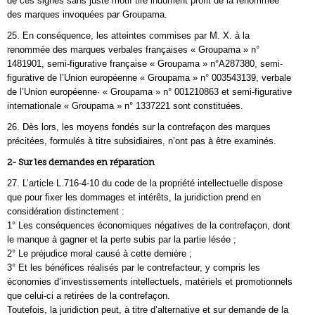
de ces signes sans juste motif tire indûment profit de la renommée
des marques invoquées par Groupama.
25. En conséquence, les atteintes commises par M. X. à la
renommée des marques verbales françaises « Groupama » n°
1481901, semi-figurative française « Groupama » n°A287380, semi-
figurative de l’Union européenne « Groupama » n° 003543139, verbale
de l’Union européenne· « Groupama » n° 001210863 et semi-figurative
internationale « Groupama » n° 1337221 sont constituées.
26. Dès lors, les moyens fondés sur la contrefaçon des marques
précitées, formulés à titre subsidiaires, n’ont pas à être examinés.
2- Sur les demandes en réparation
27. L’article L.716-4-10 du code de la propriété intellectuelle dispose
que pour fixer les dommages et intérêts, la juridiction prend en
considération distinctement :
1° Les conséquences économiques négatives de la contrefaçon, dont
le manque à gagner et la perte subis par la partie lésée ;
2° Le préjudice moral causé à cette dernière ;
3° Et les bénéfices réalisés par le contrefacteur, y compris les
économies d’investissements intellectuels, matériels et promotionnels
que celui-ci a retirées de la contrefaçon.
Toutefois, la juridiction peut, à titre d’alternative et sur demande de la