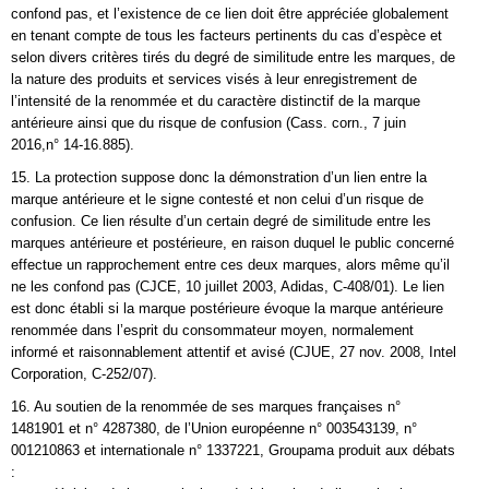
confond pas, et l’existence de ce lien doit être appréciée globalement
en tenant compte de tous les facteurs pertinents du cas d’espèce et
selon divers critères tirés du degré de similitude entre les marques, de
la nature des produits et services visés à leur enregistrement de
l’intensité de la renommée et du caractère distinctif de la marque
antérieure ainsi que du risque de confusion (Cass. corn., 7 juin
2016,n° 14-16.885).
15. La protection suppose donc la démonstration d’un lien entre la
marque antérieure et le signe contesté et non celui d’un risque de
confusion. Ce lien résulte d’un certain degré de similitude entre les
marques antérieure et postérieure, en raison duquel le public concerné
effectue un rapprochement entre ces deux marques, alors même qu’il
ne les confond pas (CJCE, 10 juillet 2003, Adidas, C-408/01). Le lien
est donc établi si la marque postérieure évoque la marque antérieure
renommée dans l’esprit du consommateur moyen, normalement
informé et raisonnablement attentif et avisé (CJUE, 27 nov. 2008, Intel
Corporation, C-252/07).
16. Au soutien de la renommée de ses marques françaises n°
1481901 et n° 4287380, de l’Union européenne n° 003543139, n°
001210863 et internationale n° 1337221, Groupama produit aux débats
: