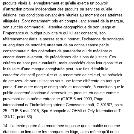
produits visés à l’enregistrement et qu’elle exerce un pouvoir
d’attraction propre indépendant des produits ou services qu’elle
désigne, ces conditions devant être réunies au moment des atteintes
alléguées. Sont notamment pris en compte l’ancienneté de la marque,
son succès commercial, l’étendue géographique de son usage et
l’importance du budget publicitaire qui lui est consacré, son
référencement daris la presse et sur internet, l’existence de sondages
ou enquêtes de notoriété attestant de sa connaissance par le
consommateur, des opérations de partenariat ou de mécénat ou
encore éventuellement, de précédentes décisions de justice. Ces
critères ne sont pas cumulatifs, mais appréciés dans leur globalité et
le titulaire d’une marque enregistrée peut, aux fins d’établir le
caractère distinctif particulier et la renommée de celle-ci, se prévaloir
de preuves· de son utilisation sous une forme différente en tant que
partie d’une autre marque enregistrée et renommée, à condition que le
public concerné continue à percevoir les produits en cause comme
provenant de la même entreprise (CJCE 6 oct 2009, Pago
international c/ Tirolmilchregistrierte Genossenschaft, C-301/07, point
25 ; TUE 5 mai 2015, Spa Monopole c/ OHMI et Orly International T
131/12, point 33).
14. L’atteinte portée à la renommée suppose que le public concerné
établisse un lien entre les marques en litige, alors même qu’il ne les