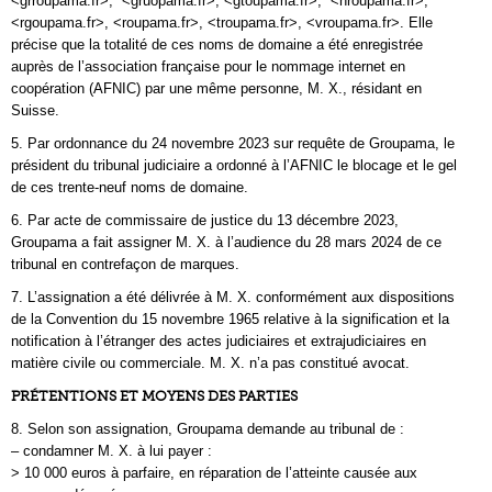
<grroupama.fr>, <gruopama.fr>, <gtoupama.fr>, <hroupama.fr>,
<rgoupama.fr>, <roupama.fr>, <troupama.fr>, <vroupama.fr>. Elle
précise que la totalité de ces noms de domaine a été enregistrée
auprès de l’association française pour le nommage internet en
coopération (AFNIC) par une même personne, M. X., résidant en
Suisse.
5. Par ordonnance du 24 novembre 2023 sur requête de Groupama, le
président du tribunal judiciaire a ordonné à l’AFNIC le blocage et le gel
de ces trente-neuf noms de domaine.
6. Par acte de commissaire de justice du 13 décembre 2023,
Groupama a fait assigner M. X. à l’audience du 28 mars 2024 de ce
tribunal en contrefaçon de marques.
7. L’assignation a été délivrée à M. X. conformément aux dispositions
de la Convention du 15 novembre 1965 relative à la signification et la
notification à l’étranger des actes judiciaires et extrajudiciaires en
matière civile ou commerciale. M. X. n’a pas constitué avocat.
PRÉTENTIONS ET MOYENS DES PARTIES
8. Selon son assignation, Groupama demande au tribunal de :
– condamner M. X. à lui payer :
> 10 000 euros à parfaire, en réparation de l’atteinte causée aux