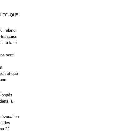
 l’UFC–QUE
K Ireland.
 française
s à la loi
 ne sont
et
tion et que
cune
eloppés
dans la
t évocation
un des
 au 22