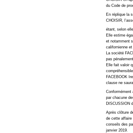
du Code de proc
En réplique la
CHOISIR, l’ass
étant, selon el
Elle estime ég
et notamment su
californienne et
La société FACE
pas pénalement
Elle fait valoir
compréhensibles
FACEBOOK Irelan
clause ne saura
Conformément au
par chacune des
DISCUSSION de 
Après clôture d
de cette affaire
conseils des pa
janvier 2019.