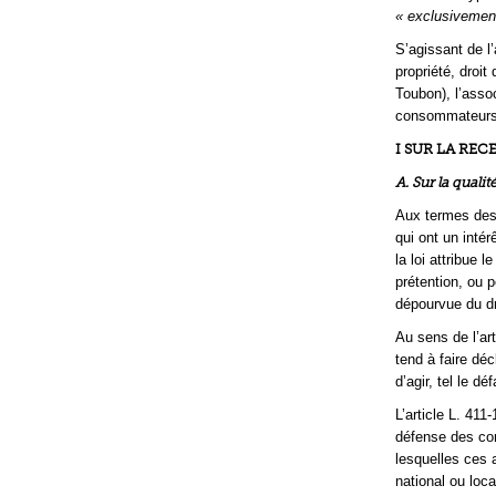
« exclusivemen
S’agissant de l’
propriété, droit 
Toubon), l’assoc
consommateurs à
I SUR LA REC
A. Sur la quali
Aux termes des 
qui ont un inté
la loi attribue 
prétention, ou 
dépourvue du dro
Au sens de l’ar
tend à faire dé
d’agir, tel le dé
L’article L. 41
défense des con
lesquelles ces 
national ou loca