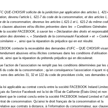
FC QUE-CHOISIR sollicite de la juridiction par application des articles L. 421
ion, devenu l’article L. 621-7 du code de la consommation, et des articles L.
e de la consommation, devenus les articles L.621-1 et L. 621-2 du même cod
 clauses abusives et/ou illicites présentes dans les » Conditions Générales
 de la société FACEBOOK, à savoir les « Déclaration des droits et responsabil
lisation des données », « Standards de la communauté Facebook » et » Cookie
 similaires «
, ainsi que la réparation du préjudice qui en est résulté.
EBOOK conteste la recevabilité des demandes d’UFC – QUE CHOISIR visant
tendument abusives et/ou illicites contenues dans les conditions d’utilisation
k, ainsi que la réparation du prétendu préjudice qui en découlerait.
 que l’action de l’association ne remplit pas les conditions déterminées par les a
-6 du code de la consommation ; qu’en conséquence l’association n’ayant ni qu
au sens des articles 31, 32 et 122 du code de procédure civile, ses demandes 
 la loi applicable au contrat conclu entre la société FACEBOOK Ireland Limited
nçais du Service Facebook est la loi de l’État de Californie (États-Unis) et non l
utient que le contrat conclu entre la société FACEBOOK Ireland Limited et l’uti
ntrat de consommation. Qu’ainsi le droit français de la consommation et la
relative aux contrats à distance, à l’information du consommateur, aux claus