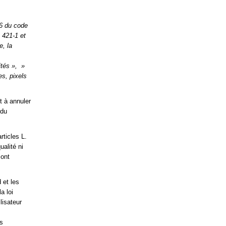
-6 du code
 421-1 et
e, la
ités », »
s, pixels
 à annuler
 du
rticles L.
alité ni
sont
 et les
a loi
lisateur
es