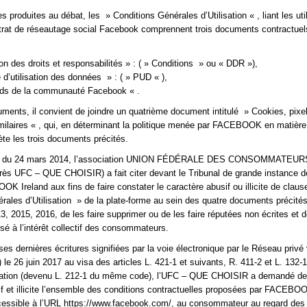
 produites au débat, les » Conditions Générales d’Utilisation « , liant les uti
trat de réseautage social Facebook comprennent trois documents contractuel
ion des droits et responsabilités » : ( » Conditions » ou « DDR »),
 d’utilisation des données » : ( » PUD « ),
rds de la communauté Facebook « .
uments, il convient de joindre un quatrième document intitulé » Cookies, pixel
milaires « , qui, en déterminant la politique menée par FACEBOOK en matière
te les trois documents précités.
on du 24 mars 2014, l’association UNION FÉDÉRALE DES CONSOMMATEU
ès UFC – QUE CHOISIR) a fait citer devant le Tribunal de grande instance de
K Ireland aux fins de faire constater le caractère abusif ou illicite de clau
rales d’Utilisation » de la plate-forme au sein des quatre documents précités
3, 2015, 2016, de les faire supprimer ou de les faire réputées non écrites et d
usé à l’intérêt collectif des consommateurs.
s dernières écritures signifiées par la voie électronique par le Réseau privé v
le 26 juin 2017 au visa des articles L. 421-1 et suivants, R. 411-2 et L. 132-
tion (devenu L. 212-1 du même code), l’UFC – QUE CHOISIR a demandé de
if et illicite l’ensemble des conditions contractuelles proposées par FACEBO
ccessible à l’URL https://www.facebook.com/, au consommateur au regard des a