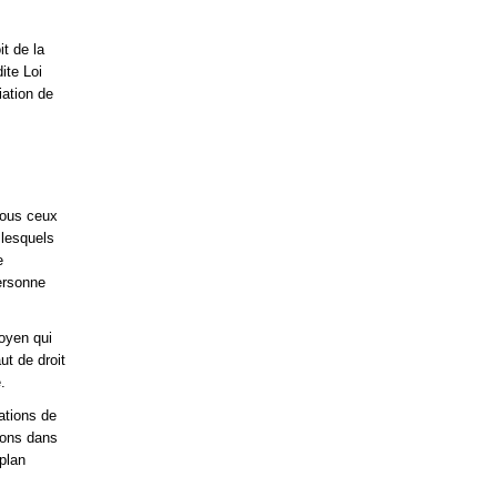
it de la
dite Loi
iation de
 tous ceux
 lesquels
e
personne
moyen qui
ut de droit
.
ations de
ions dans
plan