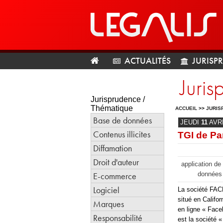
ACTUALITÉS
JURISP
Juris
Jurisprudence /
Thématique
ACCUEIL
>>
JURIS
Base de données
JEUDI
11
AVR
Contenus illicites
TGI de Pa
Diffamation
Droit d'auteur
application de 
E-commerce
données 
Logiciel
La société FACE
situé en Califo
Marques
en ligne « Face
Responsabilité
est la société 