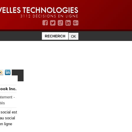
ELLES TECHNOLOGIES
3112 DÉCISIONS EN LIGNE
ook Inc.
ntement -
tés
social est
au social
en ligne