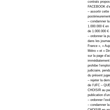
contrats propo
FACEBOOK d’en 
– assortir cett
postérieurement
– condamner la
1.000.000 € en 
de 1.000.000 € 
– ordonner la p
dans les journ
France », « Auj
Métro » et « Dir
sur la page d’a
immédiatement l
prohibe l’emplo
judiciaire, pend
du présent jug
– rejeter la de
de l’UFC – QUE
CHOISIR au paie
publication d’u
– ordonner l’exé
– condamner la
CHOISIR en appl