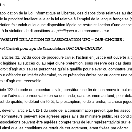
t ».
application de la Loi Informatique et Libertés, des dispositions relatives au dro
de la propriété intellectuelle et la loi relative à l’emploi de la langue française (
iation fait valoir qu’aucune disposition légale ne restreint l’action d’une assoc
 la violation de dispositions
« spécifiques »
au consommateur.
EVABILITÉ DE L’ACTION DE L’ASSOCIATION UFC – QUE-CHOISIR :
té et l’intérêt pour agir de l’association UFC QUE-CHOISIR :
articles 31, 32 du code de procédure civile, l’action en justice est ouverte à
rêt légitime au succès ou au rejet d’une prétention, sous réserve des cas dans
le droit d’agir aux seules personnes qu’elle qualifie pour élever ou combattre un
pour défendre un intérêt déterminé, toute prétention émise par ou contre une 
it d’agir est irrecevable.
ticle 122 du code de procédure civile, constitue une fin de non-recevoir tout 
clarer l’adversaire irrecevable en sa demande, sans examen au fond, pour défa
faut de qualité, le défaut d’intérêt, la prescription, le délai préfix, la chose jugée
1-1 devenu l’article L. 811-1 du code de la consommation prévoit que les associ
sommateurs peuvent être agréées après avis du ministère public, les condit
associations peuvent être agréées compte tenu de leur représentativité sur le 
l ainsi que les conditions de retrait de cet agrément, étant fixées par décret.