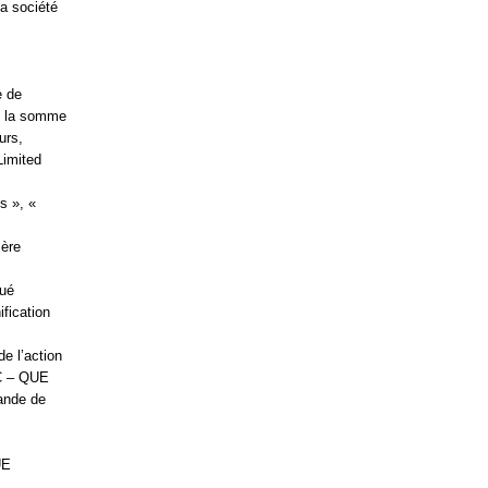
a société
e de
et la somme
urs,
Limited
s », «
ière
qué
ification
e l’action
FC – QUE
ande de
UE