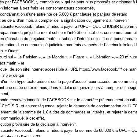
sés par FACEBOOK, y compris ceux qui ne sont plus proposés et ordonner à l
informer à ses frais les consommateurs concernés,
e condamnation d’une astreinte de 5.000 € par clause et par jour de retard
 au délai d’un mois à compter de la signification du jugement à intervenir,
 société Facebook Ireland Limited à payer à l’UFC – QUE CHOISIR la somm
réparation du préjudice moral subi par l’intérêt collectif des consommateurs 
en réparation du préjudice matériel subi par l’intérêt collectif des consommate
ublication d’un communiqué judiciaire aux frais avancés de Facebook Ireland 
aux « Ouest
ourd’hui – Le Parisien », « Le Monde », « Figaro », « Libération », « 20 minute
ect matin » et
ccueil de son site internet accessible à l’URL https://www.facebook.fr/ de man
isible- ce qui
i d’un lien hypertexte présent sur la page d’accueil pour accéder au communi
ant une durée de trois mois, dans le délai de quinze jours à compter de la sign
ement,
mande reconventionnelle de FACEBOOK sur le caractère prétendument abusif d
 CHOISIR, et en conséquence, rejeter la demande de condamnation de l’U
ment de la somme de 1 € à titre de dommages et intérêts, et rejeter la dem
n communiqué, à cet effet,
cution provisoire de la décision à intervenir,
 société Facebook Ireland Limited à payer la somme de 88.000 € à UFC – Q
ication de l’article 700