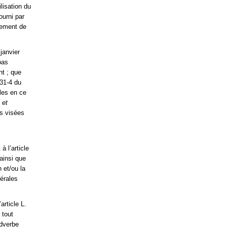
ilisation du
ourni par
dement de
janvier
pas
nt ; que
131-4 du
bles en ce
 et
s visées
 l’article
ainsi que
 et/ou la
nérales
rticle L.
 tout
adverbe