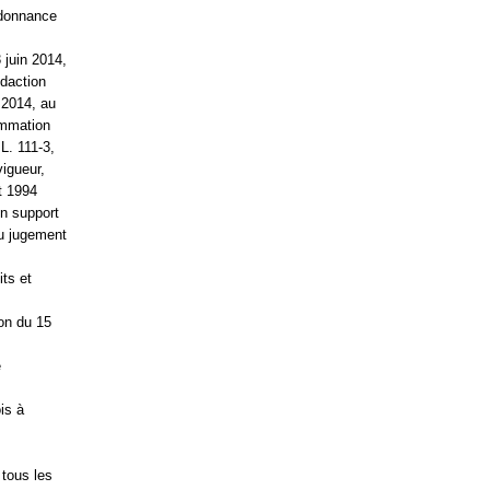
rdonnance
 juin 2014,
édaction
 2014, au
sommation
L. 111-3,
vigueur,
ût 1994
n support
du jugement
its et
on du 15
é
is à
 tous les