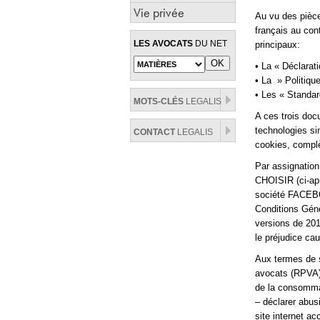
Vie privée
Au vu des pièces
français au con
LES AVOCATS
DU NET
principaux:
• La « Déclarat
• La » Politique
• Les « Standa
MOTS-CLÉS
LEGALIS
A ces trois doc
technologies si
CONTACT
LEGALIS
cookies, complè
Par assignati
CHOISIR (ci-apr
société FACEBOO
Conditions Géné
versions de 201
le préjudice ca
Aux termes de se
avocats (RPVA) 
de la consomma
– déclarer abus
site internet a