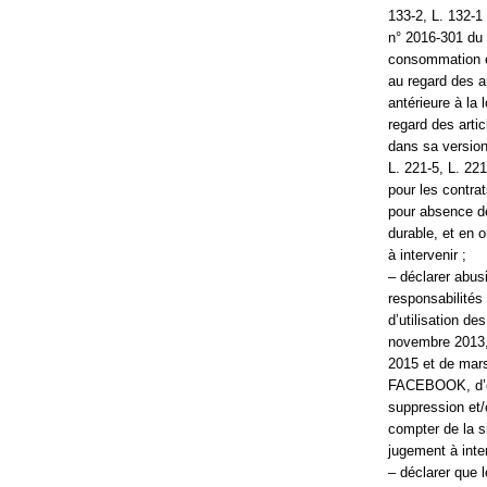
133-2, L. 132-1
n° 2016-301 du 
consommation en
au regard des a
antérieure à la
regard des arti
dans sa version
L. 221-5, L. 22
pour les contrat
pour absence de
durable, et en 
à intervenir ;
– déclarer abusi
responsabilités 
d’utilisation d
novembre 2013,
2015 et de mar
FACEBOOK, d’e
suppression et/
compter de la si
jugement à inter
– déclarer que 