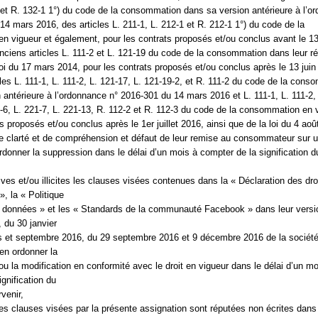
 et R. 132-1 1°) du code de la consommation dans sa version antérieure à l’o
14 mars 2016, des articles L. 211-1, L. 212-1 et R. 212-1 1°) du code de la
 vigueur et également, pour les contrats proposés et/ou conclus avant le 13
nciens articles L. 111-2 et L. 121-19 du code de la consommation dans leur r
 loi du 17 mars 2014, pour les contrats proposés et/ou conclus après le 13 juin
cles L. 111-1, L. 111-2, L. 121-17, L. 121-19-2, et R. 111-2 du code de la con
 antérieure à l’ordonnance n° 2016-301 du 14 mars 2016 et L. 111-1, L. 111-2, 
1-6, L. 221-7, L. 221-13, R. 112-2 et R. 112-3 du code de la consommation en 
s proposés et/ou conclus après le 1er juillet 2016, ainsi que de la loi du 4 ao
 clarté et de compréhension et défaut de leur remise au consommateur sur u
ordonner la suppression dans le délai d’un mois à compter de la signification 
ves et/ou illicites les clauses visées contenues dans la « Déclaration des dro
», la « Politique
es données » et les « Standards de la communauté Facebook » dans leur versi
 du 30 janvier
s et septembre 2016, du 29 septembre 2016 et 9 décembre 2016 de la sociét
n ordonner la
ou la modification en conformité avec le droit en vigueur dans le délai d’un mo
gnification du
venir,
les clauses visées par la présente assignation sont réputées non écrites dans