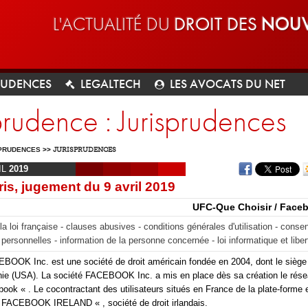
L'ACTUALITÉ DU
DROIT DES
NOUV
RUDENCES
LEGALTECH
LES AVOCATS DU NET
prudence : Jurisprudences
PRUDENCES
>>
JURISPRUDENCES
IL
2019
ris, jugement du 9 avril 2019
UFC-Que Choisir / Faceb
la loi française - clauses abusives - conditions générales d'utilisation - conse
personnelles - information de la personne concernée - loi informatique et liber
BOOK Inc. est une société de droit américain fondée en 2004, dont le siège 
rnie (USA). La société FACEBOOK Inc. a mis en place dès sa création le rése
book « . Le cocontractant des utilisateurs situés en France de la plate-forme 
« FACEBOOK IRELAND « , société de droit irlandais.