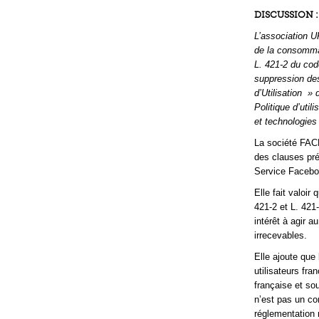
DISCUSSION :
L’association U
de la consommat
L. 421-2 du cod
suppression des
d’Utilisation »
Politique d’uti
et technologies
La société FAC
des clauses pré
Service Faceboo
Elle fait valoir
421-2 et L. 421
intérêt à agir 
irrecevables.
Elle ajoute que
utilisateurs fra
française et so
n’est pas un co
réglementation 