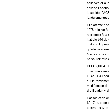
abusives et à la
service Facebook
la société FACE
la réglementati
Elle affirme ég
1978 relative à 
applicable à la
l’article 544 du 
code de la propr
qu’elle ne vis
libertés », la «
ne saurait être
L’UFC QUE-CHOIS
consommateurs d
L. 421-1 du cod
sur le fondemen
modification de
d’Utilisation 
L’association o
621-7 du code d
contrat ou type