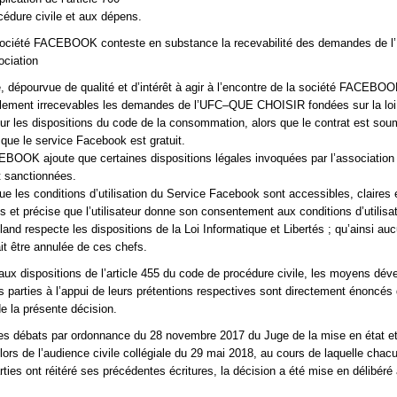
édure civile et aux dépens.
 société FACEBOOK conteste en substance la recevabilité des demandes de
ociation
le, dépourvue de qualité et d’intérêt à agir à l’encontre de la société FACEBOO
alement irrecevables les demandes de l’UFC–QUE CHOISIR fondées sur la loi
r les dispositions du code de la consommation, alors que le contrat est soumi
 que le service Facebook est gratuit.
BOOK ajoute que certaines dispositions légales invoquées par l’association
 sanctionnées.
 que les conditions d’utilisation du Service Facebook sont accessibles, claires 
 et précise que l’utilisateur donne son consentement aux conditions d’utilisa
d respecte les dispositions de la Loi Informatique et Libertés ; qu’ainsi au
it être annulée de ces chefs.
x dispositions de l’article 455 du code de procédure civile, les moyens dév
 parties à l’appui de leurs prétentions respectives sont directement énoncés 
la présente décision.
es débats par ordonnance du 28 novembre 2017 du Juge de la mise en état e
 lors de l’audience civile collégiale du 29 mai 2018, au cours de laquelle chac
rties ont réitéré ses précédentes écritures, la décision a été mise en délibéré