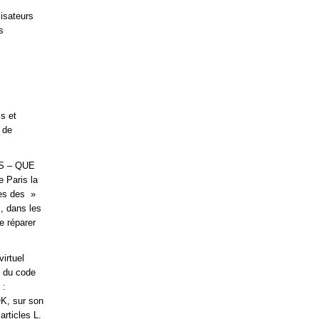
lisateurs
s
s et
 de
RS – QUE
 Paris la
ses des »
, dans les
e réparer
irtuel
1 du code
 :
OK, sur son
rticles L.