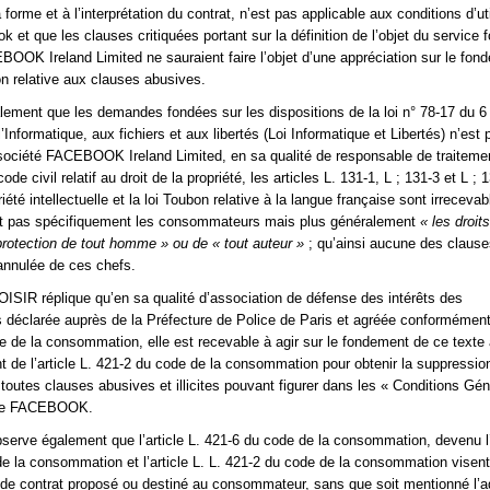
 forme et à l’interprétation du contrat, n’est pas applicable aux conditions d’ut
 et que les clauses critiquées portant sur la définition de l’objet du service f
BOOK Ireland Limited ne sauraient faire l’objet d’une appréciation sur le fon
on relative aux clauses abusives.
alement que les demandes fondées sur les dispositions de la loi n° 78-17 du 6 
l’Informatique, aux fichiers et aux libertés (Loi Informatique et Libertés) n’est 
 société FACEBOOK Ireland Limited, en sa qualité de responsable de traiteme
code civil relatif au droit de la propriété, les articles L. 131-1, L ; 131-3 et L ; 
iété intellectuelle et la loi Toubon relative à la langue française sont irreceva
ent pas spécifiquement les consommateurs mais plus généralement
« les droits
 protection de tout homme » ou de « tout auteur »
; qu’ainsi aucune des clause
 annulée de ces chefs.
IR réplique qu’en sa qualité d’association de défense des intérêts des
éclarée auprès de la Préfecture de Police de Paris et agréée conformément à
e de la consommation, elle est recevable à agir sur le fondement de ce texte 
t de l’article L. 421-2 du code de la consommation pour obtenir la suppression
 toutes clauses abusives et illicites pouvant figurer dans les « Conditions Gé
» de FACEBOOK.
bserve également que l’article L. 421-6 du code de la consommation, devenu l’a
e la consommation et l’article L. L. 421-2 du code de la consommation visent
 de contrat proposé ou destiné au consommateur, sans que soit mentionné l’