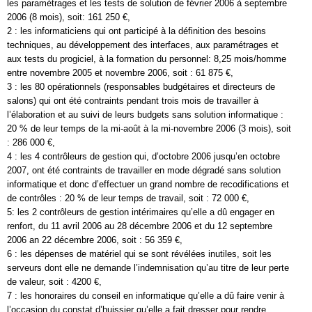
les paramétrages et les tests de solution de février 2006 à septembre
2006 (8 mois), soit: 161 250 €,
2 : les informaticiens qui ont participé à la définition des besoins
techniques, au développement des interfaces, aux paramétrages et
aux tests du progiciel, à la formation du personnel: 8,25 mois/homme
entre novembre 2005 et novembre 2006, soit : 61 875 €,
3 : les 80 opérationnels (responsables budgétaires et directeurs de
salons) qui ont été contraints pendant trois mois de travailler à
l’élaboration et au suivi de leurs budgets sans solution informatique :
20 % de leur temps de la mi-août à la mi-novembre 2006 (3 mois), soit
: 286 000 €,
4 : les 4 contrôleurs de gestion qui, d’octobre 2006 jusqu’en octobre
2007, ont été contraints de travailler en mode dégradé sans solution
informatique et donc d’effectuer un grand nombre de recodifications et
de contrôles : 20 % de leur temps de travail, soit : 72 000 €,
5: les 2 contrôleurs de gestion intérimaires qu’elle a dû engager en
renfort, du 11 avril 2006 au 28 décembre 2006 et du 12 septembre
2006 an 22 décembre 2006, soit : 56 359 €,
6 : les dépenses de matériel qui se sont révélées inutiles, soit les
serveurs dont elle ne demande l’indemnisation qu’au titre de leur perte
de valeur, soit : 4200 €,
7 : les honoraires du conseil en informatique qu’elle a dû faire venir à
l’occasion du constat d’huissier qu’elle a fait dresser pour rendre