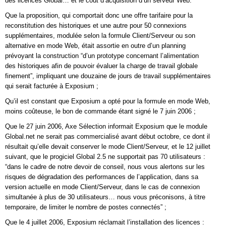
des licences Global… et le coût d’acquisition d’un serveur Web.”
Que la proposition, qui comportait donc une offre tarifaire pour la
reconstitution des historiques et une autre pour 50 connexions
supplémentaires, modulée selon la formule Client/Serveur ou son
alternative en mode Web, était assortie en outre d’un planning
prévoyant la construction “d’un prototype concernant l’alimentation
des historiques afin de pouvoir évaluer la charge de travail globale
finement”, impliquant une douzaine de jours de travail supplémentaires
qui serait facturée à Exposium ;
Qu’il est constant que Exposium a opté pour la formule en mode Web,
moins coûteuse, le bon de commande étant signé le 7 juin 2006 ;
Que le 27 juin 2006, Axe Sélection informait Exposium que le module
Global.net ne serait pas commercialisé avant début octobre, ce dont il
résultait qu’elle devait conserver le mode Client/Serveur, et le 12 juillet
suivant, que le progiciel Global 2.5 ne supportait pas 70 utilisateurs :
“dans le cadre de notre devoir de conseil, nous vous alertons sur les
risques de dégradation des performances de l’application, dans sa
version actuelle en mode Client/Serveur, dans le cas de connexion
simultanée à plus de 30 utilisateurs… nous vous préconisons, à titre
temporaire, de limiter le nombre de postes connectés” ;
Que le 4 juillet 2006, Exposium réclamait l’installation des licences :