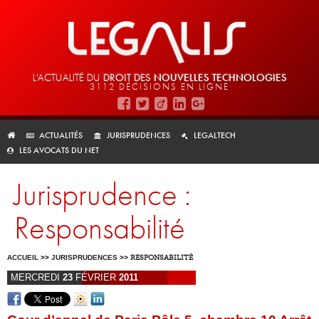
L'ACTUALITÉ DU
DROIT DES
NOUVELLES TECHNOLOGIES
3112 DÉCISIONS EN LIGNE
ACTUALITÉS
JURISPRUDENCES
LEGALTECH
LES AVOCATS DU NET
Jurisprudence :
Responsabilité
ACCUEIL
>>
JURISPRUDENCES
>>
RESPONSABILITÉ
MERCREDI
23
FÉVRIER
2011