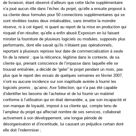
de livraison, étant observé d’ailleurs que cette tâche supplémentaire
n’a joué aucun rôle dans l’échec du projet, qu’elle a ensuite proposé à
sa cliente deux formules pour 50 connections supplémentaires qui se
sont révélées toutes deux irréalisables, sans émettre la moindre
réserve, ni à cet égard, ni quant au report de la mise en production qui
risquait d’en résulter, qu’elle a enfin abusé Exposium en lui faisant
miroiter la fourniture de plusieurs logiciels ou modules, supposés plus
performants, dont elle savait qu’ils n’étaient pas opérationnels,
reportant à plusieurs reprises leur date de commercialisation à seule
fin de la retenir ; que la réticence, légitime dans le contexte, de sa
cliente qui, prenant conscience de l’impasse dans laquelle elle se
trouvait entraînée, a décidé de “geler” le projet pendant un mois, pas
plus que le report des essais de quelques semaines en février 2007,
n’ont eu aucune incidence sur son inaptitude avérée à fournir les
logiciels promis ; qu’ainsi, Axe Sélection, qui n’a pas été capable
d’identifier les besoins de l’acheteur et de lui fournir un matériel
conforme à l’utilisation qui en était demandée, a, par son incapacité et
son manque de loyauté, imposé à sa cliente qui, compte tenu de
l’ampleur du projet qui affectait nombre de ses services, collaborait
activement à son développement, une longue période de
désorganisation et d’incertitude, lui causant un préjudice certain dont
elle doit l’indemniser ;