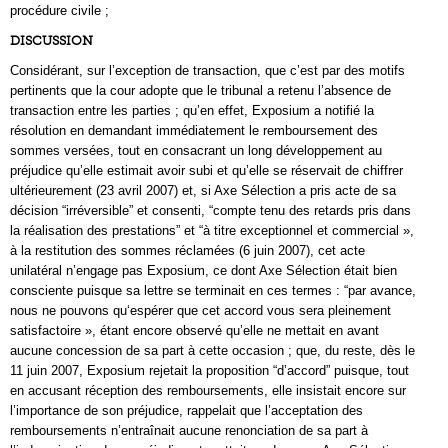
procédure civile ;
DISCUSSION
Considérant, sur l’exception de transaction, que c’est par des motifs
pertinents que la cour adopte que le tribunal a retenu l’absence de
transaction entre les parties ; qu’en effet, Exposium a notifié la
résolution en demandant immédiatement le remboursement des
sommes versées, tout en consacrant un long développement au
préjudice qu’elle estimait avoir subi et qu’elle se réservait de chiffrer
ultérieurement (23 avril 2007) et, si Axe Sélection a pris acte de sa
décision “irréversible” et consenti, “compte tenu des retards pris dans
la réalisation des prestations” et “à titre exceptionnel et commercial »,
à la restitution des sommes réclamées (6 juin 2007), cet acte
unilatéral n’engage pas Exposium, ce dont Axe Sélection était bien
consciente puisque sa lettre se terminait en ces termes : “par avance,
nous ne pouvons qu‘espérer que cet accord vous sera pleinement
satisfactoire », étant encore observé qu’elle ne mettait en avant
aucune concession de sa part à cette occasion ; que, du reste, dès le
11 juin 2007, Exposium rejetait la proposition “d’accord” puisque, tout
en accusant réception des remboursements, elle insistait encore sur
l’importance de son préjudice, rappelait que l’acceptation des
remboursements n’entraînait aucune renonciation de sa part à