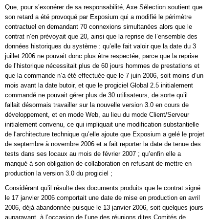
Que, pour s’exonérer de sa responsabilité, Axe Sélection soutient que
son retard a été provoqué par Exposium qui a modifié le périmètre
contractuel en demandant 70 connexions simultanées alors que le
contrat n’en prévoyait que 20, ainsi que la reprise de l’ensemble des
données historiques du système : qu’elle fait valoir que la date du 3
juillet 2006 ne pouvait donc plus être respectée, parce que la reprise
de l’historique nécessitait plus de 60 jours hommes de prestations et
que la commande n’a été effectuée que le 7 juin 2006, soit moins d’un
mois avant la date butoir, et que le progiciel Global 2.5 initialement
commandé ne pouvait gérer plus de 30 utilisateurs, de sorte qu’il
fallait désormais travailler sur la nouvelle version 3.0 en cours de
développement, et en mode Web, au lieu du mode Client/Serveur
initialement convenu, ce qui impliquait une modification substantielle
de l‘architecture technique qu’elle ajoute que Exposium a gelé le projet
de septembre à novembre 2006 et a fait reporter la date de tenue des
tests dans ses locaux au mois de février 2007 ; qu’enfin elle a
manqué à son obligation de collaboration en refusant de mettre en
production la version 3.0 du progiciel ;
Considérant qu’il résulte des documents produits que le contrat signé
le 17 janvier 2006 comportait une date de mise en production en avril
2006, déjà abandonnée puisque le 13 janvier 2006, soit quelques jours
auparavant, à l’occasion de l’une des réunions dites Comités de