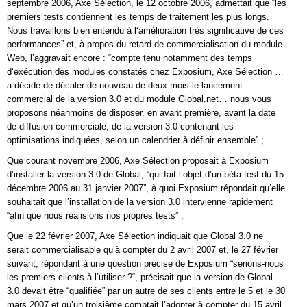
septembre 2006, Axe Sélection, le 12 octobre 2006, admettait que “les
premiers tests contiennent les temps de traitement les plus longs.
Nous travaillons bien entendu à l‘amélioration très significative de ces
performances” et, à propos du retard de commercialisation du module
Web, l’aggravait encore : “compte tenu notamment des temps
d‘exécution des modules constatés chez Exposium, Axe Sélection …
a décidé de décaler de nouveau de deux mois le lancement
commercial de la version 3.0 et du module Global.net… nous vous
proposons néanmoins de disposer, en avant première, avant la date
de diffusion commerciale, de la version 3.0 contenant les
optimisations indiquées, selon un calendrier à définir ensemble” ;
Que courant novembre 2006, Axe Sélection proposait à Exposium
d’installer la version 3.0 de Global, “qui fait l’objet d’un béta test du 15
décembre 2006 au 31 janvier 2007”, à quoi Exposium répondait qu’elle
souhaitait que l’installation de la version 3.0 intervienne rapidement
“afin que nous réalisions nos propres tests” ;
Que le 22 février 2007, Axe Sélection indiquait que Global 3.0 ne
serait commercialisable qu’à compter du 2 avril 2007 et, le 27 février
suivant, répondant à une question précise de Exposium “serions-nous
les premiers clients à l’utiliser ?“, précisait que la version de Global
3.0 devait être “qualifiée” par un autre de ses clients entre le 5 et le 30
mars 2007 et qu’un troisième comptait l’adopter à compter du 15 avril