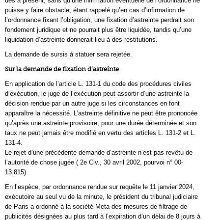
dès à présent, sans qu’une infirmation éventuelle de l’ordonnance ne
puisse y faire obstacle, étant rappelé qu’en cas d’infirmation de
l’ordonnance fixant l’obligation, une fixation d’astreinte perdrait son
fondement juridique et ne pourrait plus être liquidée, tandis qu’une
liquidation d’astreinte donnerait lieu à des restitutions.
La demande de sursis à statuer sera rejetée.
Sur la demande de fixation d’astreinte
En application de l’article L. 131-1 du code des procédures civiles
d’exécution, le juge de l’exécution peut assortir d’une astreinte la
décision rendue par un autre juge si les circonstances en font
apparaître la nécessité. L’astreinte définitive ne peut être prononcée
qu’après une astreinte provisoire, pour une durée déterminée et son
taux ne peut jamais être modifié en vertu des articles L. 131-2 et L.
131-4.
Le rejet d’une précédente demande d’astreinte n’est pas revêtu de
l’autorité de chose jugée ( 2e Civ., 30 avril 2002, pourvoi n° 00-
13.815).
En l’espèce, par ordonnance rendue sur requête le 11 janvier 2024,
exécutoire au seul vu de la minute, le président du tribunal judiciaire
de Paris a ordonné à la société Meta des mesures de filtrage de
publicités désignées au plus tard à l’expiration d’un délai de 8 jours à