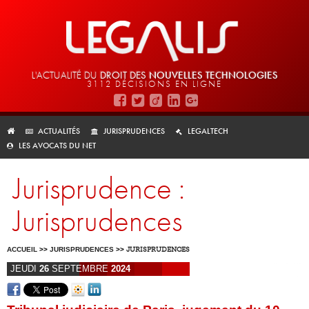
L'ACTUALITÉ DU
DROIT DES
NOUVELLES TECHNOLOGIES
3112 DÉCISIONS EN LIGNE
ACTUALITÉS
JURISPRUDENCES
LEGALTECH
LES AVOCATS DU NET
Jurisprudence :
Jurisprudences
ACCUEIL
>>
JURISPRUDENCES
>>
JURISPRUDENCES
JEUDI
26
SEPTEMBRE
2024