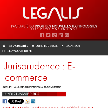
L'ACTUALITÉ DU
DROIT DES
NOUVELLES TECHNOLOGIES
3112 DÉCISIONS EN LIGNE
ACTUALITÉS
JURISPRUDENCES
LEGALTECH
LES AVOCATS DU NET
Jurisprudence : E-
commerce
ACCUEIL
>>
JURISPRUDENCES
>>
E-COMMERCE
LUNDI
21
JANVIER
2019