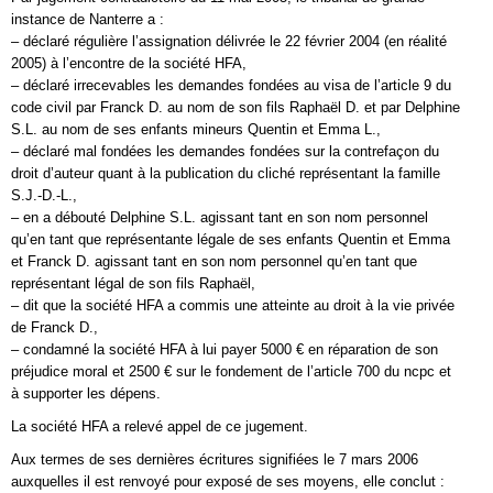
instance de Nanterre a :
– déclaré régulière l’assignation délivrée le 22 février 2004 (en réalité
2005) à l’encontre de la société HFA,
– déclaré irrecevables les demandes fondées au visa de l’article 9 du
code civil par Franck D. au nom de son fils Raphaël D. et par Delphine
S.L. au nom de ses enfants mineurs Quentin et Emma L.,
– déclaré mal fondées les demandes fondées sur la contrefaçon du
droit d’auteur quant à la publication du cliché représentant la famille
S.J.-D.-L.,
– en a débouté Delphine S.L. agissant tant en son nom personnel
qu’en tant que représentante légale de ses enfants Quentin et Emma
et Franck D. agissant tant en son nom personnel qu’en tant que
représentant légal de son fils Raphaël,
– dit que la société HFA a commis une atteinte au droit à la vie privée
de Franck D.,
– condamné la société HFA à lui payer 5000 € en réparation de son
préjudice moral et 2500 € sur le fondement de l’article 700 du ncpc et
à supporter les dépens.
La société HFA a relevé appel de ce jugement.
Aux termes de ses dernières écritures signifiées le 7 mars 2006
auxquelles il est renvoyé pour exposé de ses moyens, elle conclut :