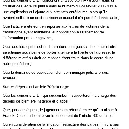
Que les consorts L.-D. reprochent à la société HFA d’avoir, dans un
courrier des lecteurs publié dans le numéro du 24 février 2005 publié
une explication qui ajoute aux atteintes antérieures, alors qu’ils
avaient sollicité un droit de réponse auquel il n’a pas été donné suite ;
Que l’article a été écrit en réponse aux lettres de victimes de la
catastrophe ayant manifesté leur opposition au traitement de
l’information par le magazine ;
Que, dès lors qu’il n’est ni diffamatoire, ni injurieux, il ne saurait être
sanctionné sous peine de porter atteinte à la liberté de la presse, le
différend relatif au droit de réponse étant traité dans le cadre d’une
autre procédure ;
Que la demande de publication d’un communiqué judiciaire sera
écartée ;
Sur les dépens et l’article 700 du ncpc
Que les consorts L.-D., qui succombent, supporteront la charge des
dépens de première instance et d’appel ;
Que, par conséquent, le jugement sera réformé en ce qu’il a alloué à
Franck D. une indemnité sur le fondement de l’article 700 du ncpc ;
Qu’en considération de la situation respective des parties, il n’y a pas