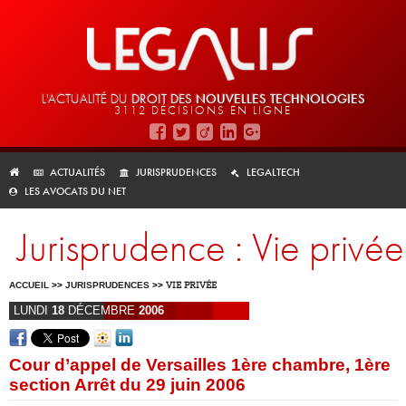
L'ACTUALITÉ DU
DROIT DES
NOUVELLES TECHNOLOGIES
3112 DÉCISIONS EN LIGNE
ACTUALITÉS
JURISPRUDENCES
LEGALTECH
LES AVOCATS DU NET
Jurisprudence : Vie privée
ACCUEIL
>>
JURISPRUDENCES
>>
VIE PRIVÉE
LUNDI
18
DÉCEMBRE
2006
Cour d’appel de Versailles 1ère chambre, 1ère
section Arrêt du 29 juin 2006