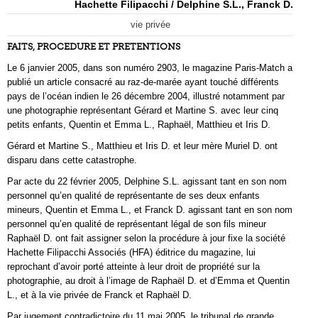
Hachette Filipacchi / Delphine S.L., Franck D.
vie privée
FAITS, PROCEDURE ET PRETENTIONS
Le 6 janvier 2005, dans son numéro 2903, le magazine Paris-Match a
publié un article consacré au raz-de-marée ayant touché différents
pays de l’océan indien le 26 décembre 2004, illustré notamment par
une photographie représentant Gérard et Martine S. avec leur cinq
petits enfants, Quentin et Emma L., Raphaël, Matthieu et Iris D.
Gérard et Martine S., Matthieu et Iris D. et leur mère Muriel D. ont
disparu dans cette catastrophe.
Par acte du 22 février 2005, Delphine S.L. agissant tant en son nom
personnel qu’en qualité de représentante de ses deux enfants
mineurs, Quentin et Emma L., et Franck D. agissant tant en son nom
personnel qu’en qualité de représentant légal de son fils mineur
Raphaël D. ont fait assigner selon la procédure à jour fixe la société
Hachette Filipacchi Associés (HFA) éditrice du magazine, lui
reprochant d’avoir porté atteinte à leur droit de propriété sur la
photographie, au droit à l’image de Raphaël D. et d’Emma et Quentin
L., et à la vie privée de Franck et Raphaël D.
Par jugement contradictoire du 11 mai 2005, le tribunal de grande