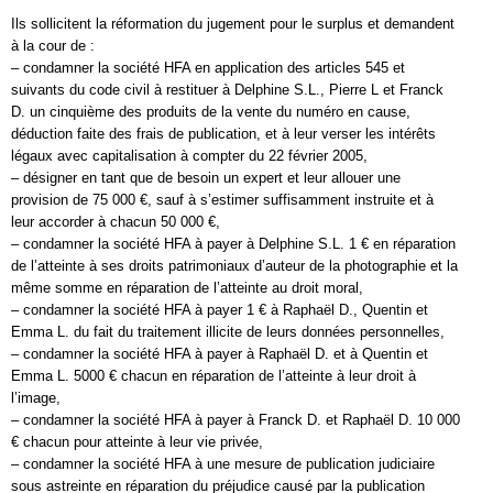
Ils sollicitent la réformation du jugement pour le surplus et demandent
à la cour de :
– condamner la société HFA en application des articles 545 et
suivants du code civil à restituer à Delphine S.L., Pierre L et Franck
D. un cinquième des produits de la vente du numéro en cause,
déduction faite des frais de publication, et à leur verser les intérêts
légaux avec capitalisation à compter du 22 février 2005,
– désigner en tant que de besoin un expert et leur allouer une
provision de 75 000 €, sauf à s’estimer suffisamment instruite et à
leur accorder à chacun 50 000 €,
– condamner la société HFA à payer à Delphine S.L. 1 € en réparation
de l’atteinte à ses droits patrimoniaux d’auteur de la photographie et la
même somme en réparation de l’atteinte au droit moral,
– condamner la société HFA à payer 1 € à Raphaël D., Quentin et
Emma L. du fait du traitement illicite de leurs données personnelles,
– condamner la société HFA à payer à Raphaël D. et à Quentin et
Emma L. 5000 € chacun en réparation de l’atteinte à leur droit à
l’image,
– condamner la société HFA à payer à Franck D. et Raphaël D. 10 000
€ chacun pour atteinte à leur vie privée,
– condamner la société HFA à une mesure de publication judiciaire
sous astreinte en réparation du préjudice causé par la publication