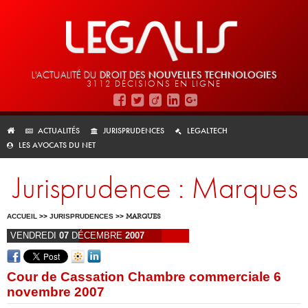
L'ACTUALITÉ DU
DROIT DES
NOUVELLES TECHNOLOGIES
3112 DÉCISIONS EN LIGNE
ACTUALITÉS
JURISPRUDENCES
LEGALTECH
LES AVOCATS DU NET
Jurisprudence : Marques
ACCUEIL
>>
JURISPRUDENCES
>>
MARQUES
VENDREDI
07
DÉCEMBRE
2007
Cour de Cassation Chambre commerciale 6
novembre 2007