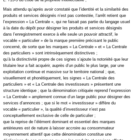
Mais attendu qu’après avoir constaté que l’identité et la similarité des
produits et services désignés n’est pas contestée, l’arrêt retient que
l’expression « La Centrale », qui ne faisait pas partie du langage usuel
à la date du dépôt pour désigner les produits et services désignés
dans l’enregistrement exerce à elle seule un pouvoir attractif, le
vocable « particulier » de la marque première précisant le public
concerné, de sorte que les marques « La Centrale » et « La Centrale
des particuliers » sont intrinsèquement distinctives ;
qu’à la distinctivité propre de ces signes s’ajoute la notoriété que leur
titulaire leur a fait acquérir, auprès d’un public le plus large, par une
exploitation continue et massive sur le territoire national ; que,
visuellement et phonétiquement, les signes « La Centrale des
particuliers » et « La Centrale des investisseurs » présentent une
structure identique ; que la dénomination critiquée reprend l’expression
« La Centrale » amplement connue d’un large public pour désigner des
services d’annonces ; que si le mot « investisseur » diffère du
vocable « particulier », la qualité d’investisseur n’est pas
conceptuellement exclusive de celle de particulier ;
que la reprise de l’élément dominant et essentiel des marques
antérieures est de nature à laisser accroire au consommateur
moyennement attentif que cette dénomination constitue une