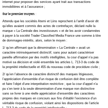
internet pour proposer des services ayant trait aux transactions
immobilières et à l’assurance ;
Sur le premier moyen
:
Attendu que les sociétés Atemi et Liins reprochent à l’arrêt d’avoir dit
qu’elles avaient commis des actes de contrefaçon, déclaré nulle la
marque « La Centrale des investisseurs » et de les avoir condamnées
à payer à la société Trader Classified Media France une somme à titre
de dommages-intérêts, alors, selon le moyen :
1/ qu’en affirmant que la dénomination « La Centrale » avait un
caractère intrinsèquement distinctif, sans pour autant caractériser
pareille affirmation par des motifs intelligibles, la cour d’appel n’a pas
motivé sa décision et violé ensemble les articles L. 713-3 du code de
la propriété intellectuelle et 455 du nouveau code de procédure civile ;
2/ qu’en l’absence de caractère distinctif des marques litigieuses,
l’appréciation d’ensemble d’un risque de confusion doit être complète
et faire l’objet d’une interprétation restrictive ; que la cour d’appel n’a
pu s’en tenir à la seule dénomination d’une marque non distinctive
sans se livrer à une réelle appréciation d’ensemble des caractères
propres des marques en concours aux fins d’établir l’existence d’un
véritable risque de confusion, violant ainsi les dispositions de l’article
L. 713-3 du code de la propriété intellectuelle ;