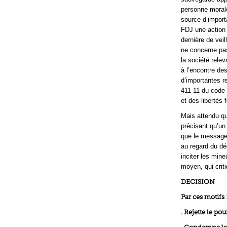
personne morale 
source d’import
FDJ une action 
dernière de veil
ne concerne pas 
la société relev
à l’encontre des
d’importantes re
411-11 du code 
et des libertés
Mais attendu q
précisant qu’un
que le message i
au regard du déc
inciter les mine
moyen, qui criti
DECISION
Par ces motifs 
. Rejette le pou