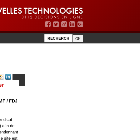
ELLES TECHNOLOGIES
3112 DÉCISIONS EN LIGNE
er
MF / FDJ
yndicat
 afin de
mentionnant
e site est