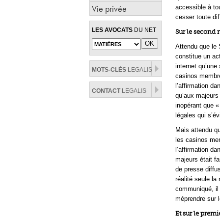
Vie privée
accessible à to
cesser toute di
LES AVOCATS
DU NET
Sur le second 
Attendu que le S
constitue un ac
internet qu’une
MOTS-CLÉS
LEGALIS
casinos membre
l’affirmation d
CONTACT
LEGALIS
qu’aux majeurs 
inopérant que « 
légales qui s’év
Mais attendu qu
les casinos mem
l’affirmation d
majeurs était f
de presse diffus
réalité seule la 
communiqué, il f
méprendre sur l
Et sur le prem