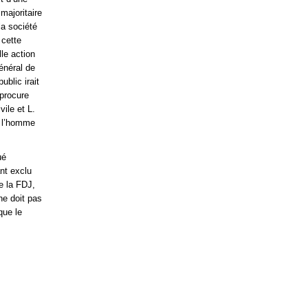
majoritaire
la société
 cette
lle action
général de
ublic irait
 procure
vile et L.
e l’homme
ué
ant exclu
de la FDJ,
ne doit pas
que le