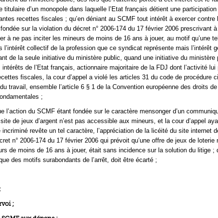
titulaire d’un monopole dans laquelle l’Etat français détient une participation 
antes recettes fiscales ; qu’en déniant au SCMF tout intérêt à exercer contre 
fondée sur la violation du décret n° 2006-174 du 17 février 2006 prescrivant à
ler à ne pas inciter les mineurs de moins de 16 ans à jouer, au motif qu’une te
l’intérêt collectif de la profession que ce syndicat représente mais l’intérêt 
ant de la seule initiative du ministère public, quand une initiative du ministère p
 intérêts de l’Etat français, actionnaire majoritaire de la FDJ dont l’activité lui
cettes fiscales, la cour d’appel a violé les articles 31 du code de procédure ci
du travail, ensemble l’article 6 § 1 de la Convention européenne des droits d
 fondamentales ;
ue l’action du SCMF étant fondée sur le caractère mensonger d’un communiq
 site de jeux d’argent n’est pas accessible aux mineurs, et la cour d’appel ay
ncriminé revête un tel caractère, l’appréciation de la licéité du site internet 
ret n° 2006-174 du 17 février 2006 qui prévoit qu’une offre de jeux de loterie 
urs de moins de 16 ans à jouer, était sans incidence sur la solution du litige ; 
que des motifs surabondants de l’arrêt, doit être écarté ;
:
rvoi ;