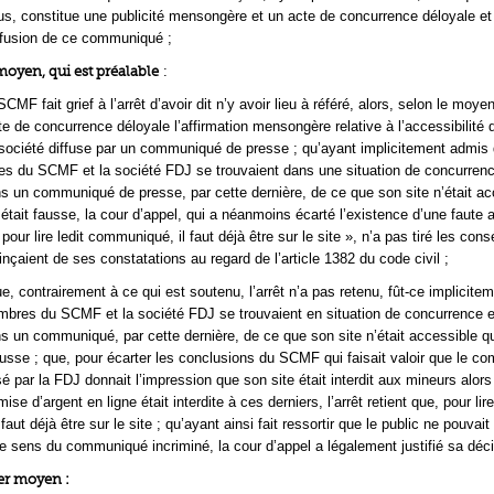
us, constitue une publicité mensongère et un acte de concurrence déloyale et 
ffusion de ce communiqué ;
moyen, qui est préalable
:
CMF fait grief à l’arrêt d’avoir dit n’y avoir lieu à référé, alors, selon le moye
te de concurrence déloyale l’affirmation mensongère relative à l’accessibilité 
 société diffuse par un communiqué de presse ; qu’ayant implicitement admis 
s du SCMF et la société FDJ se trouvaient dans une situation de concurrenc
ans un communiqué de presse, par cette dernière, de ce que son site n’était ac
était fausse, la cour d’appel, qui a néanmoins écarté l’existence d’une faute 
pour lire ledit communiqué, il faut déjà être sur le site », n’a pas tiré les co
inçaient de ses constatations au regard de l’article 1382 du code civil ;
e, contrairement à ce qui est soutenu, l’arrêt n’a pas retenu, fût-ce implicite
bres du SCMF et la société FDJ se trouvaient en situation de concurrence e
ans un communiqué, par cette dernière, de ce que son site n’était accessible q
ausse ; que, pour écarter les conclusions du SCMF qui faisait valoir que le 
é par la FDJ donnait l’impression que son site était interdit aux mineurs alors
mise d’argent en ligne était interdite à ces derniers, l’arrêt retient que, pour lire
aut déjà être sur le site ; qu’ayant ainsi fait ressortir que le public ne pouvait
e sens du communiqué incriminé, la cour d’appel a légalement justifié sa déci
ier moyen :