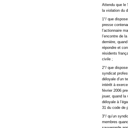
Attendu que le S
la violation du 
1°/ que dispos
presse contenan
l’actionnaire m
l’encontre de l
dernière, quand
répondre et cont
résidents frança
civile ;
2°/ que dispose
syndicat profess
déloyale d’un t
intérêt à exerc
février 2006 pre
jouer, quand la 
déloyale à l’éga
31 du code de pr
3°/ qu’un syndic
membres quand b
sauvegarde appar