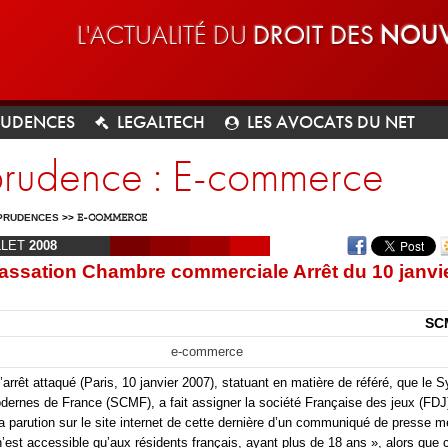
L'ACTUALITÉ DU
DROIT DES
NOUV
RUDENCES
LEGALTECH
LES AVOCATS DU NET
sprudence : E-commerce
PRUDENCES
>>
E-COMMERCE
LLET
2008
assation Chambre commerciale Arrêt du 10 janvi
SC
e-commerce
’arrêt attaqué (Paris, 10 janvier 2007), statuant en matière de référé, que le S
ernes de France (SCMF), a fait assigner la société Française des jeux (FDJ)
 la parution sur le site internet de cette dernière d’un communiqué de presse 
n’est accessible qu’aux résidents français, ayant plus de 18 ans », alors que c