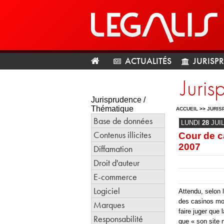
ACTUALITÉS
JURISP
Juri
Jurisprudence /
Thématique
ACCUEIL
>>
JURIS
Base de données
LUNDI
28
JUI
Contenus illicites
Cour de c
2007
Diffamation
Droit d'auteur
E-commerce
Logiciel
Attendu, selon l
des casinos mod
Marques
faire juger que
Responsabilité
que « son site 