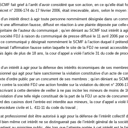
CMF fait grief à l’arrêt d’avoir considéré que son action, en ce qu’elle était f
décret n° 2006-174 du 17 février 2006, était irrecevable, alors, selon le moyen 
e d’un intérêt direct à agir toute personne nommément désignée dans un com
t une affirmation fausse, diffusé en réaction à une plainte déposée par celle-
ajoritaire de l’auteur du communiqué ; qu’en déniant au SCMF tout intérêt à agi
a société FDJ à raison du communiqué de presse diffusé le 11 avril 2006 par c
 ce communiqué y désignait nommément le SCMF à l’action duquel il prétend
enait l’affirmation fausse selon laquelle le site de la FDJ ne serait accessibl
is âgés de plus de 18 ans, la cour d’appel a violé l’article 31 du code de pro
 d’un intérêt à agir pour la défense des intérêts économiques de ses membres
ionnel qui agit pour faire sanctionner la violation constitutive d’un acte de c
exte d’ordre public par un concurrent de ses membres ; qu’en déniant au SCM
er contre la société FDJ une action fondée sur la violation du décret n° 2006-1
scrivant à cette dernière de veiller à ne pas inciter les mineurs de moins de 
violation d’une telle règle constituait de la part de la FDJ un acte de concurre
rd des casinos dont l’entrée est interdite aux mineurs, la cour d’appel a violé l
océdure civile et L. 411-11 du code du travail ;
at professionnel doit être autorisé à agir pour la défense de l’intérêt collectif 
ien même cet intérêt ne se distinguerait pas de l’intérêt général de la sociét
tient au ministère public, dès lors que l’atteinte portée à cet intérêt est le fa