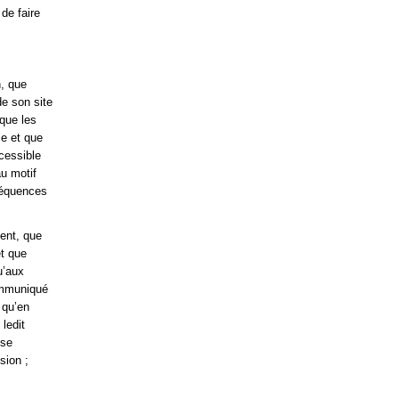
de faire
n, que
de son site
que les
e et que
cessible
au motif
nséquences
ment, que
t que
u’aux
communiqué
 qu’en
 ledit
 se
sion ;