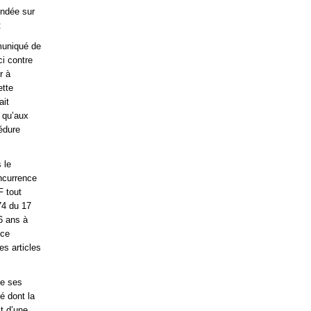
ondée sur
:
muniqué de
ci contre
r à
ette
ait
e qu’aux
cédure
 le
oncurrence
F tout
74 du 17
16 ans à
nce
es articles
de ses
é dont la
it d’une