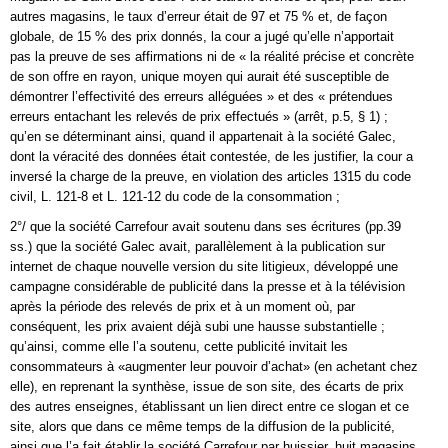
autres magasins, le taux d’erreur était de 97 et 75 % et, de façon
globale, de 15 % des prix donnés, la cour a jugé qu’elle n’apportait
pas la preuve de ses affirmations ni de « la réalité précise et concrète
de son offre en rayon, unique moyen qui aurait été susceptible de
démontrer l’effectivité des erreurs alléguées » et des « prétendues
erreurs entachant les relevés de prix effectués » (arrêt, p.5, § 1) ;
qu’en se déterminant ainsi, quand il appartenait à la société Galec,
dont la véracité des données était contestée, de les justifier, la cour a
inversé la charge de la preuve, en violation des articles 1315 du code
civil, L. 121-8 et L. 121-12 du code de la consommation ;
2°/ que la société Carrefour avait soutenu dans ses écritures (pp.39
ss.) que la société Galec avait, parallèlement à la publication sur
internet de chaque nouvelle version du site litigieux, développé une
campagne considérable de publicité dans la presse et à la télévision
après la période des relevés de prix et à un moment où, par
conséquent, les prix avaient déjà subi une hausse substantielle ;
qu’ainsi, comme elle l’a soutenu, cette publicité invitait les
consommateurs à «augmenter leur pouvoir d’achat» (en achetant chez
elle), en reprenant la synthèse, issue de son site, des écarts de prix
des autres enseignes, établissant un lien direct entre ce slogan et ce
site, alors que dans ce même temps de la diffusion de la publicité,
ainsi que l’a fait établir la société Carrefour par huissier, huit magasins