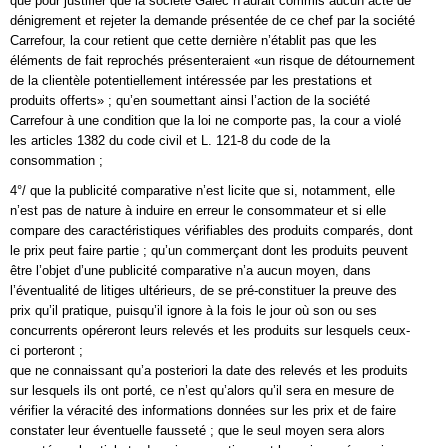
que pour justifier que la société Galec n’aurait commis aucun acte de
dénigrement et rejeter la demande présentée de ce chef par la société
Carrefour, la cour retient que cette dernière n’établit pas que les
éléments de fait reprochés présenteraient «un risque de détournement
de la clientèle potentiellement intéressée par les prestations et
produits offerts» ; qu’en soumettant ainsi l’action de la société
Carrefour à une condition que la loi ne comporte pas, la cour a violé
les articles 1382 du code civil et L. 121-8 du code de la
consommation ;
4°/ que la publicité comparative n’est licite que si, notamment, elle
n’est pas de nature à induire en erreur le consommateur et si elle
compare des caractéristiques vérifiables des produits comparés, dont
le prix peut faire partie ; qu’un commerçant dont les produits peuvent
être l’objet d’une publicité comparative n’a aucun moyen, dans
l’éventualité de litiges ultérieurs, de se pré-constituer la preuve des
prix qu’il pratique, puisqu’il ignore à la fois le jour où son ou ses
concurrents opéreront leurs relevés et les produits sur lesquels ceux-
ci porteront ;
que ne connaissant qu’a posteriori la date des relevés et les produits
sur lesquels ils ont porté, ce n’est qu’alors qu’il sera en mesure de
vérifier la véracité des informations données sur les prix et de faire
constater leur éventuelle fausseté ; que le seul moyen sera alors