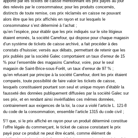
apporté par les tickets de caisse mentionnant les prix payés au jour
des relevés par le consommateur, pour les produits concernés,
distincts de toute remise, ces prix réclamés en caisse ne pouvant
alors être que les prix affichés en rayon et sur lesquels le
consommateur s’est déterminé à l’achat ;
qu’en l’espèce, pour établir que les prix indiqués sur le site litigieux
étaient erronés, la société Carrefour, qui dispose pour chaque magasin
d’un système de tickets de caisse archivé, a fait procéder à des
constats d’huissier, versés aux débats, permettant de retenir que les
prix publiés par la société Galec comportaient un taux d’erreur de 15
% pour l’ensemble des magasins Carrefour, voire, pour le seul
magasin de Saint-Brice-sous-Forêt, un taux d’erreur de 97 % ;
qu’en refusant par principe à la société Carrefour, dont les prix étaient
comparés, toute possibilité de faire valoir les tickets de caisse,
lesquels constituaient pourtant son seul et unique moyen d’établir la
fausseté des données publiquement diffusées par la société Galec sur
ses prix, et en rendant ainsi invérifiables ces mêmes données,
contrairement aux exigences de la loi, la cour a violé l’article L. 121-8
du code de la consommation, ensemble l’article 1315 du code civil ;
5°/ que, si le prix affiché en rayon pour un produit déterminé constitue
l’offre légale du commerçant, le ticket de caisse constatant le prix
payé pour ce produit ne peut être écarté, comme élément de