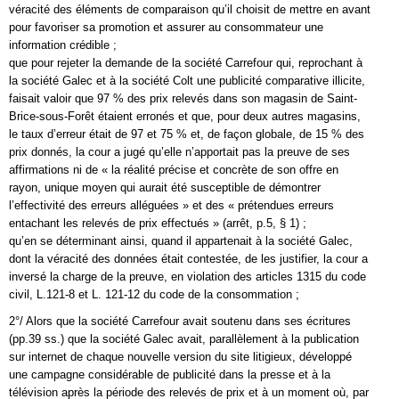
véracité des éléments de comparaison qu’il choisit de mettre en avant
pour favoriser sa promotion et assurer au consommateur une
information crédible ;
que pour rejeter la demande de la société Carrefour qui, reprochant à
la société Galec et à la société Colt une publicité comparative illicite,
faisait valoir que 97 % des prix relevés dans son magasin de Saint-
Brice-sous-Forêt étaient erronés et que, pour deux autres magasins,
le taux d’erreur était de 97 et 75 % et, de façon globale, de 15 % des
prix donnés, la cour a jugé qu’elle n’apportait pas la preuve de ses
affirmations ni de « la réalité précise et concrète de son offre en
rayon, unique moyen qui aurait été susceptible de démontrer
l’effectivité des erreurs alléguées » et des « prétendues erreurs
entachant les relevés de prix effectués » (arrêt, p.5, § 1) ;
qu’en se déterminant ainsi, quand il appartenait à la société Galec,
dont la véracité des données était contestée, de les justifier, la cour a
inversé la charge de la preuve, en violation des articles 1315 du code
civil, L.121-8 et L. 121-12 du code de la consommation ;
2°/ Alors que la société Carrefour avait soutenu dans ses écritures
(pp.39 ss.) que la société Galec avait, parallèlement à la publication
sur internet de chaque nouvelle version du site litigieux, développé
une campagne considérable de publicité dans la presse et à la
télévision après la période des relevés de prix et à un moment où, par