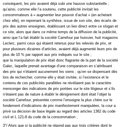
conséquent, les prix avaient déjà subi une hausse substantielle ;
qu’ainsi, comme elle l’a soutenu, cette publicité invitait les
consommateurs à « augmenter leur pouvoir d’achat » (en achetant
chez elle), en reprenant la synthèse, issue de son site, des écarts de
prix des autres enseignes, établissant un lien direct entre ce slogan et
ce site, alors que dans ce même temps de la diffusion de la publicité,
ainsi que l’a fait établir la société Carrefour par huissier, huit magasins
Leclerc, parmi ceux qui étaient retenus pour les relevés de prix, et
pour plusieurs dizaines d’articles, avaient déjà augmenté leurs prix de
plus de 10 % par rapport aux prix indiqués sur le site ;
que la manipulation de prix était donc flagrante de la part de la société
Galec, laquelle prenait avantage d’une comparaison en s’attribuant
des prix qui n’étaient aucunement les siens ; qu’en se dispensant dès
lors de rechercher, comme elle y était invitée, si l’existence et le
contenu de ces publicités parallèles ne révélaient pas le caractère
mensonger des indications de prix portées sur le site litigieux et s’ils
n’étaient pas de nature à établir le dénigrement dont était l’objet la
société Carrefour, présentée comme l’enseigne la plus chère sur le
fondement d’indications de prix manifestement manipulées, la cour a
privé sa décision de base légale au regard des articles 1382 du code
civil et L.121-8 du code de la consommation ;
3°/ Alors que si la publicité ne répond pas aux trois critères dont le