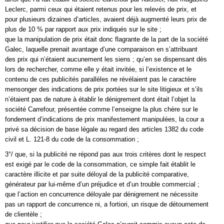
Leclerc, parmi ceux qui étaient retenus pour les relevés de prix, et
pour plusieurs dizaines d’articles, avaient déjà augmenté leurs prix de
plus de 10 % par rapport aux prix indiqués sur le site ;
que la manipulation de prix était donc flagrante de la part de la société
Galec, laquelle prenait avantage d’une comparaison en s’attribuant
des prix qui n’étaient aucunement les siens ; qu’en se dispensant dès
lors de rechercher, comme elle y était invitée, si l’existence et le
contenu de ces publicités parallèles ne révélaient pas le caractère
mensonger des indications de prix portées sur le site litigieux et s’ils
n’étaient pas de nature à établir le dénigrement dont était l’objet la
société Carrefour, présentée comme l’enseigne la plus chère sur le
fondement d’indications de prix manifestement manipulées, la cour a
privé sa décision de base légale au regard des articles 1382 du code
civil et L. 121-8 du code de la consommation ;
3°/ que, si la publicité ne répond pas aux trois critères dont le respect
est exigé par le code de la consommation, ce simple fait établit le
caractère illicite et par suite déloyal de la publicité comparative,
générateur par lui-même d’un préjudice et d’un trouble commercial ;
que l’action en concurrence déloyale par dénigrement ne nécessite
pas un rapport de concurrence ni, a fortiori, un risque de détournement
de clientèle ;