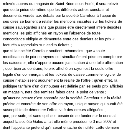
relevés auprès du magasin de Saint-Brice-sous-Forêt, il sera relevé
que cette pièce de même que les différents autres constats et
documents versés aux débats par la société Carrefour à l’appui de
ses dires se bornent à relater les mentions inscrites sur les tickets de
caisse sauvegardés sans que puisse être directement inféré desdites
mentions les prix affichés en rayon en l’absence de toute
concordance obligée et démontrée entre ces derniers et les prix «
facturés » reproduits sur lesdits tickets ;
que si la société Carrefour soutient, néanmoins, que « toute
modification de prix en rayons est simultanément prise en compte par
les caisses », elle n’apporte aucune justification à une telle affirmation
; que, bien au contraire, le prix affiché en rayon est la seule offre
légale d’un commerçant et les tickets de caisse comme le logiciel de
caisse n’établissent aucunement la réalité de l’offre ; qu’en effet, la
politique tarifaire d’un distributeur est définie par les seuls prix affichés
en magasin, nets des remises faites dans le point de vente ;
qu’aucune preuve n’est apportée par la société Carrefour sur la réalité
précise et concrète de son offre en rayon, unique moyen qui aurait été
susceptible de démontrer l’effectivité des erreurs alléguées ;
que, par suite, et sans qu’il soit besoin de se fonder sur le constat
auquel la société Galec a fait elle-même procéder le 3 mai 2007 et
dont l’appelante prétend qu’il serait entaché de nullité, cette dernière