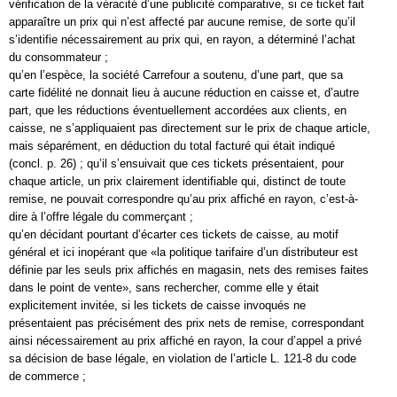
vérification de la véracité d’une publicité comparative, si ce ticket fait
apparaître un prix qui n’est affecté par aucune remise, de sorte qu’il
s’identifie nécessairement au prix qui, en rayon, a déterminé l’achat
du consommateur ;
qu’en l’espèce, la société Carrefour a soutenu, d’une part, que sa
carte fidélité ne donnait lieu à aucune réduction en caisse et, d’autre
part, que les réductions éventuellement accordées aux clients, en
caisse, ne s’appliquaient pas directement sur le prix de chaque article,
mais séparément, en déduction du total facturé qui était indiqué
(concl. p. 26) ; qu’il s’ensuivait que ces tickets présentaient, pour
chaque article, un prix clairement identifiable qui, distinct de toute
remise, ne pouvait correspondre qu’au prix affiché en rayon, c’est-à-
dire à l’offre légale du commerçant ;
qu’en décidant pourtant d’écarter ces tickets de caisse, au motif
général et ici inopérant que «la politique tarifaire d’un distributeur est
définie par les seuls prix affichés en magasin, nets des remises faites
dans le point de vente», sans rechercher, comme elle y était
explicitement invitée, si les tickets de caisse invoqués ne
présentaient pas précisément des prix nets de remise, correspondant
ainsi nécessairement au prix affiché en rayon, la cour d’appel a privé
sa décision de base légale, en violation de l’article L. 121-8 du code
de commerce ;