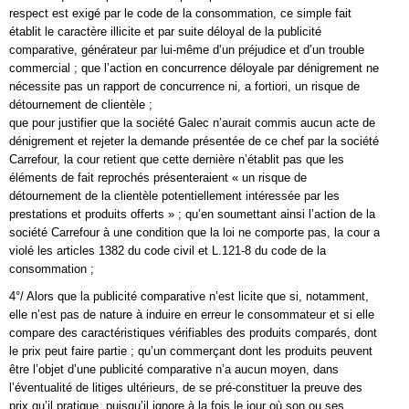
respect est exigé par le code de la consommation, ce simple fait
établit le caractère illicite et par suite déloyal de la publicité
comparative, générateur par lui-même d’un préjudice et d’un trouble
commercial ; que l’action en concurrence déloyale par dénigrement ne
nécessite pas un rapport de concurrence ni, a fortiori, un risque de
détournement de clientèle ;
que pour justifier que la société Galec n’aurait commis aucun acte de
dénigrement et rejeter la demande présentée de ce chef par la société
Carrefour, la cour retient que cette dernière n’établit pas que les
éléments de fait reprochés présenteraient « un risque de
détournement de la clientèle potentiellement intéressée par les
prestations et produits offerts » ; qu’en soumettant ainsi l’action de la
société Carrefour à une condition que la loi ne comporte pas, la cour a
violé les articles 1382 du code civil et L.121-8 du code de la
consommation ;
4°/ Alors que la publicité comparative n’est licite que si, notamment,
elle n’est pas de nature à induire en erreur le consommateur et si elle
compare des caractéristiques vérifiables des produits comparés, dont
le prix peut faire partie ; qu’un commerçant dont les produits peuvent
être l’objet d’une publicité comparative n’a aucun moyen, dans
l’éventualité de litiges ultérieurs, de se pré-constituer la preuve des
prix qu’il pratique, puisqu’il ignore à la fois le jour où son ou ses