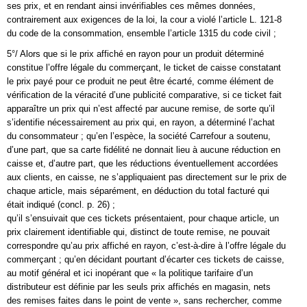
ses prix, et en rendant ainsi invérifiables ces mêmes données,
contrairement aux exigences de la loi, la cour a violé l’article L. 121-8
du code de la consommation, ensemble l’article 1315 du code civil ;
5°/ Alors que si le prix affiché en rayon pour un produit déterminé
constitue l’offre légale du commerçant, le ticket de caisse constatant
le prix payé pour ce produit ne peut être écarté, comme élément de
vérification de la véracité d’une publicité comparative, si ce ticket fait
apparaître un prix qui n’est affecté par aucune remise, de sorte qu’il
s’identifie nécessairement au prix qui, en rayon, a déterminé l’achat
du consommateur ; qu’en l’espèce, la société Carrefour a soutenu,
d’une part, que sa carte fidélité ne donnait lieu à aucune réduction en
caisse et, d’autre part, que les réductions éventuellement accordées
aux clients, en caisse, ne s’appliquaient pas directement sur le prix de
chaque article, mais séparément, en déduction du total facturé qui
était indiqué (concl. p. 26) ;
qu’il s’ensuivait que ces tickets présentaient, pour chaque article, un
prix clairement identifiable qui, distinct de toute remise, ne pouvait
correspondre qu’au prix affiché en rayon, c’est-à-dire à l’offre légale du
commerçant ; qu’en décidant pourtant d’écarter ces tickets de caisse,
au motif général et ici inopérant que « la politique tarifaire d’un
distributeur est définie par les seuls prix affichés en magasin, nets
des remises faites dans le point de vente », sans rechercher, comme