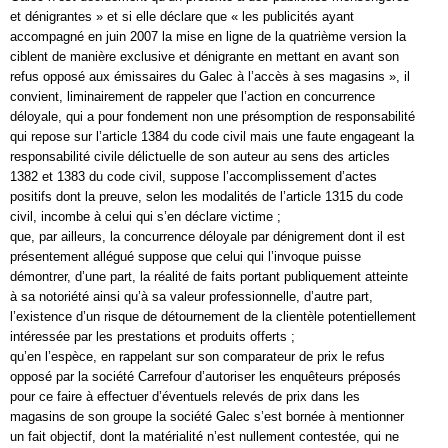
et dénigrantes » et si elle déclare que « les publicités ayant
accompagné en juin 2007 la mise en ligne de la quatrième version la
ciblent de manière exclusive et dénigrante en mettant en avant son
refus opposé aux émissaires du Galec à l’accès à ses magasins », il
convient, liminairement de rappeler que l’action en concurrence
déloyale, qui a pour fondement non une présomption de responsabilité
qui repose sur l’article 1384 du code civil mais une faute engageant la
responsabilité civile délictuelle de son auteur au sens des articles
1382 et 1383 du code civil, suppose l’accomplissement d’actes
positifs dont la preuve, selon les modalités de l’article 1315 du code
civil, incombe à celui qui s’en déclare victime ;
que, par ailleurs, la concurrence déloyale par dénigrement dont il est
présentement allégué suppose que celui qui l’invoque puisse
démontrer, d’une part, la réalité de faits portant publiquement atteinte
à sa notoriété ainsi qu’à sa valeur professionnelle, d’autre part,
l’existence d’un risque de détournement de la clientèle potentiellement
intéressée par les prestations et produits offerts ;
qu’en l’espèce, en rappelant sur son comparateur de prix le refus
opposé par la société Carrefour d’autoriser les enquêteurs préposés
pour ce faire à effectuer d’éventuels relevés de prix dans les
magasins de son groupe la société Galec s’est bornée à mentionner
un fait objectif, dont la matérialité n’est nullement contestée, qui ne