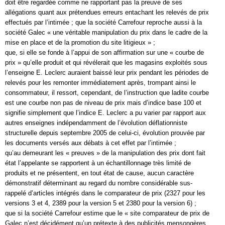
doit être regardée comme ne rapportant pas la preuve de ses
allégations quant aux prétendues erreurs entachant les relevés de prix
effectués par l’intimée ; que la société Carrefour reproche aussi à la
société Galec « une véritable manipulation du prix dans le cadre de la
mise en place et de la promotion du site litigieux » ;
que, si elle se fonde à l’appui de son affirmation sur une « courbe de
prix » qu’elle produit et qui révélerait que les magasins exploités sous
l’enseigne E. Leclerc auraient baissé leur prix pendant les périodes de
relevés pour les remonter immédiatement après, trompant ainsi le
consommateur, il ressort, cependant, de l’instruction que ladite courbe
est une courbe non pas de niveau de prix mais d’indice base 100 et
signifie simplement que l’indice E. Leclerc a pu varier par rapport aux
autres enseignes indépendamment de l’évolution déflationniste
structurelle depuis septembre 2005 de celui-ci, évolution prouvée par
les documents versés aux débats à cet effet par l’intimée ;
qu’au demeurant les « preuves » de la manipulation des prix dont fait
état l’appelante se rapportent à un échantillonnage très limité de
produits et ne présentent, en tout état de cause, aucun caractère
démonstratif déterminant au regard du nombre considérable sus-
rappelé d’articles intégrés dans le comparateur de prix (2327 pour les
versions 3 et 4, 2389 pour la version 5 et 2380 pour la version 6) ;
que si la société Carrefour estime que le « site comparateur de prix de
Galec n’est décidément qu’un prétexte à des publicités mensongères