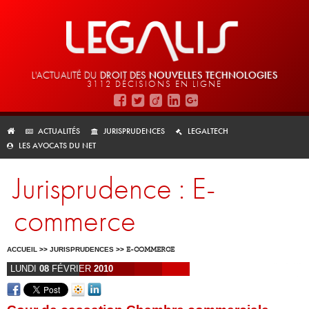
L'ACTUALITÉ DU
DROIT DES
NOUVELLES TECHNOLOGIES
3112 DÉCISIONS EN LIGNE
ACTUALITÉS
JURISPRUDENCES
LEGALTECH
LES AVOCATS DU NET
Jurisprudence : E-
commerce
ACCUEIL
>>
JURISPRUDENCES
>>
E-COMMERCE
LUNDI
08
FÉVRIER
2010