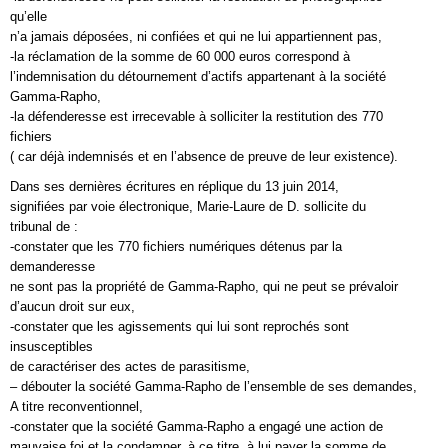
qu’elle
n’a jamais déposées, ni confiées et qui ne lui appartiennent pas,
-la réclamation de la somme de 60 000 euros correspond à
l’indemnisation du détournement d’actifs appartenant à la société
Gamma-Rapho,
-la défenderesse est irrecevable à solliciter la restitution des 770
fichiers
( car déjà indemnisés et en l’absence de preuve de leur existence).
Dans ses dernières écritures en réplique du 13 juin 2014,
signifiées par voie électronique, Marie-Laure de D. sollicite du
tribunal de :
-constater que les 770 fichiers numériques détenus par la
demanderesse
ne sont pas la propriété de Gamma-Rapho, qui ne peut se prévaloir
d’aucun droit sur eux,
-constater que les agissements qui lui sont reprochés sont
insusceptibles
de caractériser des actes de parasitisme,
– débouter la société Gamma-Rapho de l’ensemble de ses demandes,
A titre reconventionnel,
-constater que la société Gamma-Rapho a engagé une action de
mauvaise foi et la condamner, à ce titre, à lui payer la somme de