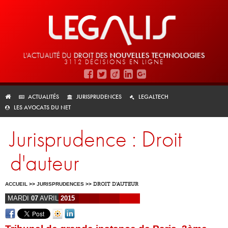
L'ACTUALITÉ DU
DROIT DES
NOUVELLES TECHNOLOGIES
3112 DÉCISIONS EN LIGNE
ACTUALITÉS
JURISPRUDENCES
LEGALTECH
LES AVOCATS DU NET
Jurisprudence : Droit
d'auteur
ACCUEIL
>>
JURISPRUDENCES
>>
DROIT D'AUTEUR
MARDI
07
AVRIL
2015