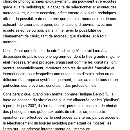
choix de phonogrammes exclusivement, qui pouvaient être écoutés,
grâce au site radioblog.fr, la capacité de sélectionner et écouter des
morceaux, et, à cette occasion, grâce encore aux outils techniques
offerts, la possibilité de ne retenir que certains morceaux ou, le cas
échéant, de créer ses propres combinaisons d’œuvres, avec une
écoute sélective ou non, sans limite, avec la possibilité de
changement de choix, tant de morceau que d’artiste, et à tout
moment,
Considérant que dès lors, le site “radioblog.fr” mettait bien à la
disposition du public des phonogrammes, dont la très grande majorité
était nécessairement protégée, s’agissant comme les constats l’ont
montré, essentiellement, d’œuvres notoires de variété française ou
internationale, pour lesquelles une autorisation d’exploitation ou de
diffusion était requise systématiquement, et ce, au su de tous et, en
particulier, des prévenus, qui étaient des professionnels,
Considérant que, quand bien même, comme l’indique Benoit T., la
base de données du site n’aurait plus été alimentée par les “playlists”,
à partir de juin 2007, il n’en demeurait pas moins possible de choisir
des phonogrammes gràce aux outils du site, et ce, que cette
opération soit effectuée par le seul accès au site ou, par cet accès et
le téléchargement du logiciel radioblog permettant de “poster” les
listes sur une adresse internet propre de l’internaute,