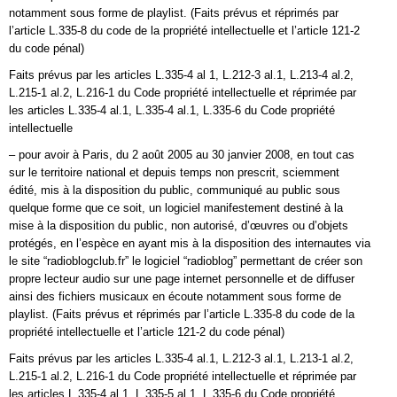
notamment sous forme de playlist. (Faits prévus et réprimés par
l’article L.335-8 du code de la propriété intellectuelle et l’article 121-2
du code pénal)
Faits prévus par les articles L.335-4 al 1, L.212-3 al.1, L.213-4 al.2,
L.215-1 al.2, L.216-1 du Code propriété intellectuelle et réprimée par
les articles L.335-4 al.1, L.335-4 al.1, L.335-6 du Code propriété
intellectuelle
– pour avoir à Paris, du 2 août 2005 au 30 janvier 2008, en tout cas
sur le territoire national et depuis temps non prescrit, sciemment
édité, mis à la disposition du public, communiqué au public sous
quelque forme que ce soit, un logiciel manifestement destiné à la
mise à la disposition du public, non autorisé, d’œuvres ou d’objets
protégés, en l’espèce en ayant mis à la disposition des internautes via
le site “radioblogclub.fr” le logiciel “radioblog” permettant de créer son
propre lecteur audio sur une page internet personnelle et de diffuser
ainsi des fichiers musicaux en écoute notamment sous forme de
playlist. (Faits prévus et réprimés par l’article L.335-8 du code de la
propriété intellectuelle et l’article 121-2 du code pénal)
Faits prévus par les articles L.335-4 al.1, L.212-3 al.1, L.213-1 al.2,
L.215-1 al.2, L.216-1 du Code propriété intellectuelle et réprimée par
les articles L.335-4 al.1, L.335-5 al.1, L.335-6 du Code propriété