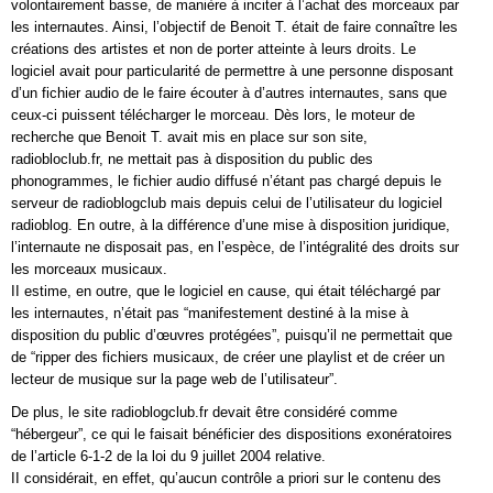
volontairement basse, de manière à inciter à l’achat des morceaux par
les internautes. Ainsi, l’objectif de Benoit T. était de faire connaître les
créations des artistes et non de porter atteinte à leurs droits. Le
logiciel avait pour particularité de permettre à une personne disposant
d’un fichier audio de le faire écouter à d’autres internautes, sans que
ceux-ci puissent télécharger le morceau. Dès lors, le moteur de
recherche que Benoit T. avait mis en place sur son site,
radiobloclub.fr, ne mettait pas à disposition du public des
phonogrammes, le fichier audio diffusé n’étant pas chargé depuis le
serveur de radioblogclub mais depuis celui de l’utilisateur du logiciel
radioblog. En outre, à la différence d’une mise à disposition juridique,
l’internaute ne disposait pas, en l’espèce, de l’intégralité des droits sur
les morceaux musicaux.
II estime, en outre, que le logiciel en cause, qui était téléchargé par
les internautes, n’était pas “manifestement destiné à la mise à
disposition du public d’œuvres protégées”, puisqu’il ne permettait que
de “ripper des fichiers musicaux, de créer une playlist et de créer un
lecteur de musique sur la page web de l’utilisateur”.
De plus, le site radioblogclub.fr devait être considéré comme
“hébergeur”, ce qui le faisait bénéficier des dispositions exonératoires
de l’article 6-1-2 de la loi du 9 juillet 2004 relative.
II considérait, en effet, qu’aucun contrôle a priori sur le contenu des