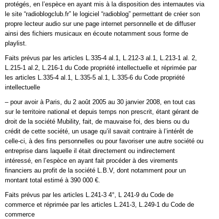
protégés, en l’espèce en ayant mis à la disposition des internautes via
le site “radioblogclub.fr” le logiciel “radioblog” permettant de créer son
propre lecteur audio sur une page internet personnelle et de diffuser
ainsi des fichiers musicaux en écoute notamment sous forme de
playlist.
Faits prévus par les articles L.335-4 al.1, L.212-3 al.1, L.213-1 al. 2,
L.215-1 al.2, L.216-1 du Code propriété intellectuelle et réprimée par
les articles L.335-4 al.1, L.335-5 al.1, L.335-6 du Code propriété
intellectuelle
– pour avoir à Paris, du 2 août 2005 au 30 janvier 2008, en tout cas
sur le territoire national et depuis temps non prescrit, étant gérant de
droit de la société Mubility, fait, de mauvaise foi, des biens ou du
crédit de cette société, un usage qu’il savait contraire à l’intérêt de
celle-ci, à des fins personnelles ou pour favoriser une autre société ou
entreprise dans laquelle il était directement ou indirectement
intéressé, en l’espèce en ayant fait procéder à des virements
financiers au profit de la société L.B.V, dont notamment pour un
montant total estimé à 390 000 €.
Faits prévus par les articles L.241-3 4°, L 241-9 du Code de
commerce et réprimée par les articles L.241-3, L.249-1 du Code de
commerce