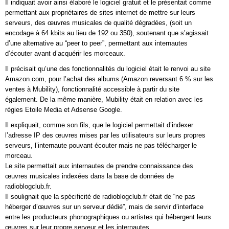
Il indiquait avoir ainsi élaboré le logiciel gratuit et le présentait comme
permettant aux propriétaires de sites internet de mettre sur leurs
serveurs, des œuvres musicales de qualité dégradées, (soit un
encodage à 64 kbits au lieu de 192 ou 350), soutenant que s’agissait
d’une alternative au “peer to peer”, permettant aux internautes
d’écouter avant d’acquérir les morceaux.
Il précisait qu’une des fonctionnalités du logiciel était le renvoi au site
Amazon.com, pour l’achat des albums (Amazon reversant 6 % sur les
ventes à Mubility), fonctionnalité accessible à partir du site
également. De la même manière, Mubility était en relation avec les
régies Etoile Media et Adsense Google.
Il expliquait, comme son fils, que le logiciel permettait d’indexer
l’adresse IP des œuvres mises par les utilisateurs sur leurs propres
serveurs, l’internaute pouvant écouter mais ne pas télécharger le
morceau.
Le site permettait aux internautes de prendre connaissance des
œuvres musicales indexées dans la base de données de
radioblogclub.fr.
Il soulignait que la spécificité de radioblogclub.fr était de “ne pas
héberger d’œuvres sur un serveur dédié”, mais de servir d’interface
entre les producteurs phonographiques ou artistes qui hébergent leurs
œuvres sur leur propre serveur et les internautes.