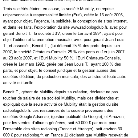
Trois sociétés étaient en cause, la société Mubility, entreprise
unipersonnelle à responsabilité limitée (Eurl), créée le 16 août 2005,
ayant pour objet, l’agence, la publicité, la conception de sites internet,
et dans les faits, l’exploitation du site www.radioblogclub.fr, avec pour
gérant Benoit T., la société JBV, créée le 1er avril 1994, ayant pour
objet l’édition et la promotion musicale, avec pour gérant Jean Louis
T., et associés, Benoit T., (lui détenait 25 % des parts depuis juin
2007, la société Créateurs-Conseils 25 % des parts du 1er juin 2007
au 23 août 2007, et l’Eurl Mubility 50 %, l’Eurl Créateurs-Conseils,
créée le 1er mars 1992, gérée par Jean Louis T., ayant 100 % des
parts, et pour objet, le conseil juridique et la gestion auprès des
sociétés d’édition, de production musicale, des artistes et toute autre
activité culturelle.
Benoit T., gérant de Mubility depuis sa création, déclarait ne pas
toucher de salaire de sa société Mubility, mais des dividendes et
expliquait que la seule activité de Mubility était la gestion du site
radioblogclub.fr. Les ressources de la société provenaient des
sociétés Google Adsense, (gestion publicité de Google), et Amazon,
pour les ventes d’albums générées, soit 50 000 € par mois pour
l’ensemble des sites radioblog (France et étranger), soit environ 30
000 € pour radioblog.fr, en France 11 déclarait que Mubility recevait de