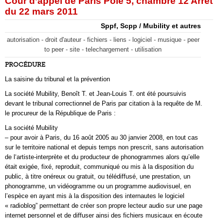
Cour d’appel de Paris Pôle 5, chambre 12 Arrêt
du 22 mars 2011
Sppf, Scpp / Mubility et autres
autorisation - droit d'auteur - fichiers - liens - logiciel - musique - peer
to peer - site - telechargement - utilisation
PROCÉDURE
La saisine du tribunal et la prévention
La société Mubility, Benoît T. et Jean-Louis T. ont été poursuivis
devant le tribunal correctionnel de Paris par citation à la requête de M.
le procureur de la République de Paris :
La société Mubility
– pour avoir à Paris, du 16 août 2005 au 30 janvier 2008, en tout cas
sur le territoire national et depuis temps non prescrit, sans autorisation
de l‘artiste-interprète et du producteur de phonogrammes alors qu’elle
était exigée, fixé, reproduit, communiqué ou mis à la disposition du
public, à titre onéreux ou gratuit, ou télédiffusé, une prestation, un
phonogramme, un vidéogramme ou un programme audiovisuel, en
l’espèce en ayant mis à la disposition des internautes le logiciel
« radioblog” permettant de créer son propre lecteur audio sur une page
internet personnel et de diffuser ainsi des fichiers musicaux en écoute