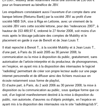
En 2007, Mubility avait notamment versé une somme de 230 000 €
pour un financement au bénéfice de JBV.
Les enquêteurs constataient aussi l’ouverture d’un compte dans une
banque lettone (Rietumu Bank) par la société JBV au profit d’une
société NBB SIA, sise à Riga en Lettonie, avec un virement de la
société JBV vers cette société lettone, pour des “redevances 2007”, à
hauteur de 153 489,97 €, ordonné le 27 février 2008, soit moins d’un
mois après le blocage judiciaire des comptes de Mubility et le
placement en garde à vue de Benoît et de Jean Louis T.
Il était reproché à Benoit T., à la société Mubility et à Jean Louis T.,
d’une part, à Paris du 16 août 2005 au 30 janvier 2008, la
communication ou la mise à disposition du public, gratuitement, sans
autorisation de l’artiste-interprète et du producteur, de phonogrammes,
en l’espèce, en ayant mis à la disposition des internautes le logiciel
“radioblog” permettant de créer son propre lecteur audio sur une page
internet personnelle et de diffuser ainsi des fichiers musicaux en
écoute notamment sous forme de playlist,
Et d’autre part, à Paris, du 2 août 2006 au 30 janvier 2008, la mise à
disposition ou la communication au public, sous quelque forme que ce
soit, d’un logiciel manifestement destiné à la mise à disposition du
public, non autorisée, d’œuvres ou d’objets protégés, en l’espèce en
ayant mis à la disposition des internautes via le site “radioblogclub.fr”,