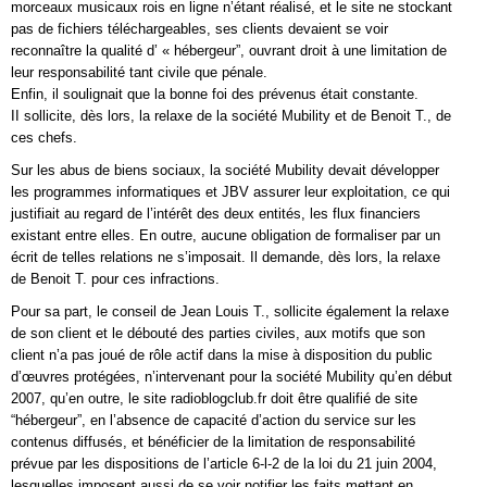
morceaux musicaux rois en ligne n’étant réalisé, et le site ne stockant
pas de fichiers téléchargeables, ses clients devaient se voir
reconnaître la qualité d’ « hébergeur”, ouvrant droit à une limitation de
leur responsabilité tant civile que pénale.
Enfin, il soulignait que la bonne foi des prévenus était constante.
II sollicite, dès lors, la relaxe de la société Mubility et de Benoit T., de
ces chefs.
Sur les abus de biens sociaux, la société Mubility devait développer
les programmes informatiques et JBV assurer leur exploitation, ce qui
justifiait au regard de l’intérêt des deux entités, les flux financiers
existant entre elles. En outre, aucune obligation de formaliser par un
écrit de telles relations ne s’imposait. Il demande, dès lors, la relaxe
de Benoit T. pour ces infractions.
Pour sa part, le conseil de Jean Louis T., sollicite également la relaxe
de son client et le débouté des parties civiles, aux motifs que son
client n’a pas joué de rôle actif dans la mise à disposition du public
d’œuvres protégées, n’intervenant pour la société Mubility qu’en début
2007, qu’en outre, le site radioblogclub.fr doit être qualifié de site
“hébergeur”, en l’absence de capacité d’action du service sur les
contenus diffusés, et bénéficier de la limitation de responsabilité
prévue par les dispositions de l’article 6-l-2 de la loi du 21 juin 2004,
lesquelles imposent aussi de se voir notifier les faits mettant en