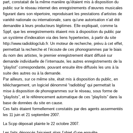
part, constatait de la même manière qu’étaient mis à disposition du
public sur le réseau internet des enregistrements d’œuvres musicales
figurant dans son répertoire, reproduisant les prestations d’artistes de
variété nationale ou internationale, sans qu’une autorisation n’ait été
demandée à leurs producteurs légitimes. Elle expliquait, comme la
Sppf, que les enregistrements étaient mis à disposition du public par
un système d’indexation via des liens hypertextes, à partir du site
http://www.radioblogclub.fr. Un moteur de recherche, prévu à cet effet,
permettait la recherche et l’écoute de ces phonogrammes par le biais
du nom des artistes, le premier enregistrement étant diffusé sur
demande individuelle de l’internaute, les autres enregistrements de la
“playlist” correspondante, pouvant ensuite être diffusés les uns à la
suite des autres ou à la demande.
Par ailleurs, sur ce même site, était mis à disposition du public, en
téléchargement, un logiciel dénommé “radioblog” qui permettait la
mise à disposition de phonogrammes sur le réseau, sous forme de
“playlists”, et le référencement automatique de ces “playlists” dans la
base de données du site en cause.
Ces faits étaient formellement constatés par des agents assermentés
les 11 juin et 21 septembre 2007.
La Scpp déposait plainte le 22 octobre 2007.
Les faits dénoncés faisaient alors l’objet d’une enquête.