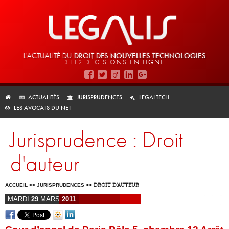
L'ACTUALITÉ DU
DROIT DES
NOUVELLES TECHNOLOGIES
3112 DÉCISIONS EN LIGNE
ACTUALITÉS
JURISPRUDENCES
LEGALTECH
LES AVOCATS DU NET
Jurisprudence : Droit
d'auteur
ACCUEIL
>>
JURISPRUDENCES
>>
DROIT D'AUTEUR
MARDI
29
MARS
2011