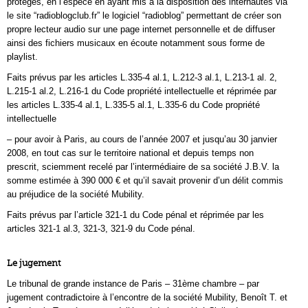
protégés, en l’espèce en ayant mis à la disposition des internautes via
le site “radioblogclub.fr” le logiciel “radioblog” permettant de créer son
propre lecteur audio sur une page internet personnelle et de diffuser
ainsi des fichiers musicaux en écoute notamment sous forme de
playlist.
Faits prévus par les articles L.335-4 al.1, L.212-3 al.1, L.213-1 al. 2,
L.215-1 al.2, L.216-1 du Code propriété intellectuelle et réprimée par
les articles L.335-4 al.1, L.335-5 al.1, L.335-6 du Code propriété
intellectuelle
– pour avoir à Paris, au cours de l’année 2007 et jusqu’au 30 janvier
2008, en tout cas sur le territoire national et depuis temps non
prescrit, sciemment recelé par l’intermédiaire de sa société J.B.V. la
somme estimée à 390 000 € et qu’il savait provenir d’un délit commis
au préjudice de la société Mubility.
Faits prévus par l’article 321-1 du Code pénal et réprimée par les
articles 321-1 al.3, 321-3, 321-9 du Code pénal.
Le jugement
Le tribunal de grande instance de Paris – 31ème chambre – par
jugement contradictoire à l’encontre de la société Mubility, Benoît T. et