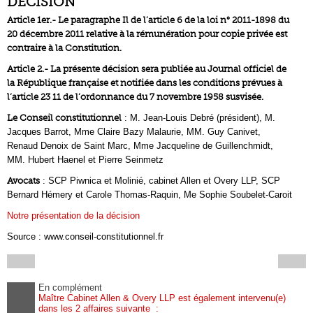
DÉCISION
Article 1er.- Le paragraphe Il de l’article 6 de la loi n° 2011-1898 du
20 décembre 2011 relative à la rémunération pour copie privée est
contraire à la Constitution.
Article 2.- La présente décision sera publiée au Journal officiel de
la République française et notifiée dans les conditions prévues à
l’article 23 11 de l’ordonnance du 7 novembre 1958 susvisée.
Le Conseil constitutionnel
: M. Jean-Louis Debré (président), M.
Jacques Barrot, Mme Claire Bazy Malaurie, MM. Guy Canivet,
Renaud Denoix de Saint Marc, Mme Jacqueline de Guillenchmidt,
MM. Hubert Haenel et Pierre Seinmetz
Avocats
: SCP Piwnica et Molinié, cabinet Allen et Overy LLP, SCP
Bernard Hémery et Carole Thomas-Raquin, Me Sophie Soubelet-Caroit
Notre présentation de la décision
Source : www.conseil-constitutionnel.fr
En complément
Maître Cabinet Allen & Overy LLP est également intervenu(e)
dans les 2 affaires suivante :