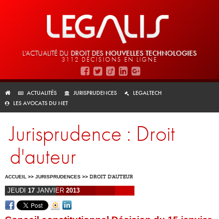
L'ACTUALITÉ DU
DROIT DES
NOUVELLES TECHNOLOGIES
3112 DÉCISIONS EN LIGNE
ACTUALITÉS
JURISPRUDENCES
LEGALTECH
LES AVOCATS DU NET
Jurisprudence : Droit
d'auteur
ACCUEIL
>>
JURISPRUDENCES
>>
DROIT D'AUTEUR
JEUDI
17
JANVIER
2013