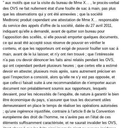
” aux motifs que sur la visite du bureau de Mme X… , le procès-verbal
des OVS ne fait nullement état d’une fouille de sac à main, pas plus
que les observations qui y ont été annexées ; que la société
Medtronic produit cependant une attestation de Mme X… responsable
du service des appels d’offre de la société, datée du 27 avril 2011,
indiquant qu’elle a demandé, avant de quitter son bureau pour
l’apposition des scellés, si elle pouvait emporter quelques documents,
ce qui avait été accepté sous réserve de pouvoir en vérifier le
contenu, et que les rapporteurs ont exigé de pouvoir fouiller son sac à
main, avant de le lui laisser, et n’y ont rien trouvé ; que l’intéressée
n’a pas cru devoir dénoncer les faits ainsi relatés pendant les OVS,
qui ont cependant perduré plusieurs heures ; que certes elle a estimé
devoir en attester, plusieurs mois après, sans autrement préciser en
quoi l’inspection a consisté, alors qu’elle ne s’y est pas opposée, et
que celle-ci faisait suite à une recommandation de n’emporter aucun
document non préalablement soumis aux rapporteurs, lesquels
devaient, pour les nécessités de l’enquête, de nature à garantir le bien
être économique du pays, s’assurer que tous les document utiles
demeureraient en place le temps de réaliser les opérations autorisées
; qu’une ingérence injustifiée, contraire à l’article 8 de la Convention
européenne des droit de l’homme, ne s’avère pas en l’état de ces
éléments suffisamment caractérisée, et ne saurait invalider les OVS,