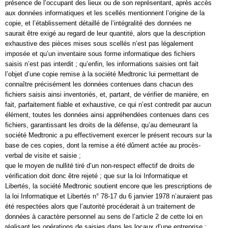
présence de l’occupant des lieux ou de son représentant, après accès
aux données informatiques et les scellés mentionnent l’origine de la
copie, et l’établissement détaillé de l’intégralité des données ne
saurait être exigé au regard de leur quantité, alors que la description
exhaustive des pièces mises sous scellés n’est pas légalement
imposée et qu’un inventaire sous forme informatique des fichiers
saisis n’est pas interdit ; qu’enfin, les informations saisies ont fait
l’objet d’une copie remise à la société Medtronic lui permettant de
connaître précisément les données contenues dans chacun des
fichiers saisis ainsi inventoriés, et, partant, de vérifier de manière, en
fait, parfaitement fiable et exhaustive, ce qui n’est contredit par aucun
élément, toutes les données ainsi appréhendées contenues dans ces
fichiers, garantissant les droits de la défense, qu’au demeurant la
société Medtronic a pu effectivement exercer le présent recours sur la
base de ces copies, dont la remise a été dûment actée au procès-
verbal de visite et saisie ;
que le moyen de nullité tiré d’un non-respect effectif de droits de
vérification doit donc être rejeté ; que sur la loi Informatique et
Libertés, la société Medtronic soutient encore que les prescriptions de
la loi Informatique et Libertés n° 78-17 du 6 janvier 1978 n’auraient pas
été respectées alors que l’autorité procéderait à un traitement de
données à caractère personnel au sens de l’article 2 de cette loi en
réalisant les opérations de saisies dans les locaux d’une entreprise ;