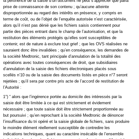
la pertinence de la saisie d’un document ne peut s’apprécier que parla
prise de connaissance de son contenu ; qu’aucune atteinte
disproportionnée au regard des intérêts en présence, y compris en
terme de coût, ou de l’objet de l’enquête autorisée n’est caractérisée,
alors qu’il n’est pas dénié que les fichiers saisis contiennent pour
partie des pièces entrant dans le champ de l’autorisation, et que la
restitution des éléments protégés qu’elles sont susceptibles de
contenir, est de nature à exclure tout grief ; que les OVS réalisées ne
sauraient donc être invalidées ; qu’en conséquence, les demandes de
la société Medtronic, tant principale d’annulation de la totalité des
opérations avec toutes conséquences de droit, que subsidiaires
d’annulation de la saisie des fichiers électroniques placés sous
scellés n’10 ou de la saisie des documents listés en pièce n°7 seront
rejetées ; qu’il sera par contre pris acte de l’accord de restitution de
l’Autorité :
1°) “ alors que l’ingérence portée au domicile des intéressés par la
saisie doit être limitée à ce qui est strictement et évidement
nécessaire ; que toute saisie doit être strictement proportionnée au
but poursuivi ; qu’en reprochant à la société Medtronic de dénoncer
l’insuffisance du tri opéré et la saisie globale de fichiers, sans produire
le moindre élément réellement susceptible de contredire les
indications techniques, quant au caractère insécable de l’ensemble