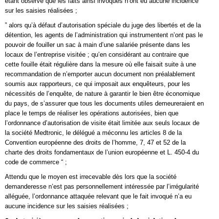
étant observé que les faits ainsi invoqués n’ont eu aucune incidence
sur les saisies réalisées ;
” alors qu’à défaut d’autorisation spéciale du juge des libertés et de la
détention, les agents de l’administration qui instrumentent n’ont pas le
pouvoir de fouiller un sac à main d’une salariée présente dans les
locaux de l’entreprise visitée ; qu’en considérant au contraire que
cette fouille était régulière dans la mesure où elle faisait suite à une
recommandation de n’emporter aucun document non préalablement
soumis aux rapporteurs, ce qui imposait aux enquêteurs, pour les
nécessités de l’enquête, de nature à garantir le bien être économique
du pays, de s’assurer que tous les documents utiles demeureraient en
place le temps de réaliser les opérations autorisées, bien que
l’ordonnance d’autorisation de visite était limitée aux seuls locaux de
la société Medtronic, le délégué a méconnu les articles 8 de la
Convention européenne des droits de l’homme, 7, 47 et 52 de la
charte des droits fondamentaux de l’union européenne et L. 450-4 du
code de commerce “ ;
Attendu que le moyen est irrecevable dès lors que la société
demanderesse n’est pas personnellement intéressée par l’irrégularité
alléguée, l’ordonnance attaquée relevant que le fait invoqué n’a eu
aucune incidence sur les saisies réalisées ;