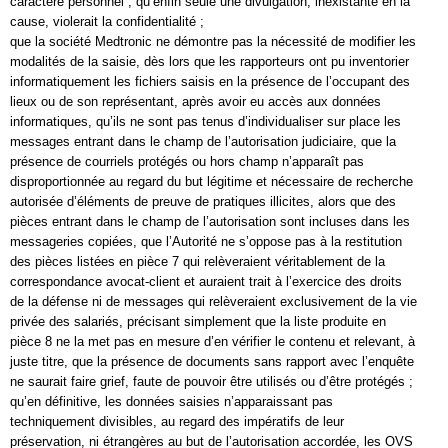
caractère personnel ; qu’enfin seule une divulgation, inexistante en la
cause, violerait la confidentialité ;
que la société Medtronic ne démontre pas la nécessité de modifier les
modalités de la saisie, dès lors que les rapporteurs ont pu inventorier
informatiquement les fichiers saisis en la présence de l’occupant des
lieux ou de son représentant, après avoir eu accès aux données
informatiques, qu’ils ne sont pas tenus d’individualiser sur place les
messages entrant dans le champ de l’autorisation judiciaire, que la
présence de courriels protégés ou hors champ n’apparaît pas
disproportionnée au regard du but légitime et nécessaire de recherche
autorisée d’éléments de preuve de pratiques illicites, alors que des
pièces entrant dans le champ de l’autorisation sont incluses dans les
messageries copiées, que l’Autorité ne s’oppose pas à la restitution
des pièces listées en pièce 7 qui relèveraient véritablement de la
correspondance avocat-client et auraient trait à l’exercice des droits
de la défense ni de messages qui relèveraient exclusivement de la vie
privée des salariés, précisant simplement que la liste produite en
pièce 8 ne la met pas en mesure d’en vérifier le contenu et relevant, à
juste titre, que la présence de documents sans rapport avec l’enquête
ne saurait faire grief, faute de pouvoir être utilisés ou d’être protégés ;
qu’en définitive, les données saisies n’apparaissant pas
techniquement divisibles, au regard des impératifs de leur
préservation, ni étrangères au but de l’autorisation accordée, les OVS