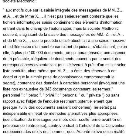
société Medtronic ;
” aux motifs que sur la saisie intégrale des messageries de MM. Z…
et A… et de Mme X…, il n’est pas sérieusement contesté que les
fichiers informatiques saisis contiennent des éléments d’information
entrant dans le champ de l’autorisation, mais la société Medtronic
soutient, s’agissant de la saisie des messageries de MM. Z… et A…
et de Mme X…, que le procédé utilisé aboutirait à une saisie massive
et indifférenciée d’un nombre exorbitant de pièces, s’établissant, selon
elle, à plus de 100 000 documents, ce qui caractériserait une absence
de tri préalable, irrégulière de documents couverts par le secret des
correspondances avocat/client (qui s’élèverait à près d’un millier selon
liste produite, alors même que M. Z… a émis des réserves à cet
égard et que la simple prise de connaissance compromettrait le
secret), contenant des données à caractère personnel (invoquant une
liste non exhaustive de 343 documents contenant les termes “
personnel “ ; “ perso “, “ privé “ ; “ personal “ ou “ private “) ou sans
rapport avec l’objet de l’enquête (estimant potentiellement que
presque 75 % des documents seraient concernés), ne serait pas
indispensable en l’état de méthodes alternatives plus appropriées
(identification de messages par mots clés, scellé fermé avant tri en
présence de l’entreprise), contreviendrait à l’article 8 de la Convention
européenne des droits de l’homme ; que l’Autorité relève qu’en réalité