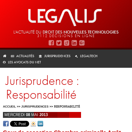
L'ACTUALITÉ DU
DROIT DES
NOUVELLES TECHNOLOGIES
3112 DÉCISIONS EN LIGNE
ACTUALITÉS
JURISPRUDENCES
LEGALTECH
LES AVOCATS DU NET
Jurisprudence :
Responsabilité
ACCUEIL
>>
JURISPRUDENCES
>>
RESPONSABILITÉ
MERCREDI
08
MAI
2013