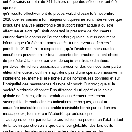
ont été saisis un total de 241 fichiers et que des sélections ont été
opérées ;
qu’il résulte effectivement du procès-verbal dressé le 9 novembre
2010 que les saisies informatiques critiquées ne sont intervenues que
lorsqu’une analyse approfondie du support informatique a dû être
effectuée et alors qu’il était constaté la présence de documents
entrant dans le champ de l’autorisation ; qu’ainsi aucun document
informatique n’a été saisi après accès à un serveur de fichiers “
parmlbfile 01 01 “ mis à disposition ; qu’à l’évidence, alors que les
enquêteurs peuvent saisir tous supports d’information, ils ont choisi
de procéder à la saisie, par voie de copie, sur trois ordinateurs
portables, de fichiers apparaissant présenter des données pour partie
utiles à l’enquête ; qu’il ne s’agit donc pas d’une opération massive, ni
indifférenciée, même si elle porte sur de nombreuses données et sur
l’intégralité des messageries du type Microsoft Outlook ; que si la
société Medtronic dénonce l’insuffisance du tri opéré et la saisie
globale de fichiers, elle ne produit aucun élément réellement
susceptible de contredire les indications techniques, quant au
caractère insécable de l’ensemble indivisible formé par les fichiers
messageries, fournies par l’Autorité, qui précise que :
– au regard de leur particularité ces fichiers ne peuvent en l’état actuel
de la technique être saisis que dans leur globalité, dès lors qu’ils
contiennent des éléments pour partie utiles à la preuve des