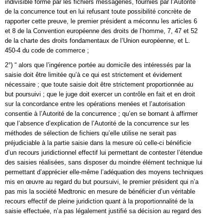
indivisible formé par les fichiers messageries, fournies par l’Autorité
de la concurrence tout en lui refusant toute possibilité concrète de
rapporter cette preuve, le premier président a méconnu les articles 6
et 8 de la Convention européenne des droits de l’homme, 7, 47 et 52
de la charte des droits fondamentaux de l’Union européenne, et L.
450-4 du code de commerce ;
2°) “ alors que l’ingérence portée au domicile des intéressés par la
saisie doit être limitée qu’à ce qui est strictement et évidement
nécessaire ; que toute saisie doit être strictement proportionnée au
but poursuivi ; que le juge doit exercer un contrôle en fait et en droit
sur la concordance entre les opérations menées et l’autorisation
consentie à l’Autorité de la concurrence ; qu’en se bornant à affirmer
que l’absence d’explication de l’Autorité de la concurrence sur les
méthodes de sélection de fichiers qu’elle utilise ne serait pas
préjudiciable à la partie saisie dans la mesure où celle-ci bénéficie
d’un recours juridictionnel effectif lui permettant de contester l’étendue
des saisies réalisées, sans disposer du moindre élément technique lui
permettant d’apprécier elle-même l’adéquation des moyens techniques
mis en œuvre au regard du but poursuivi, le premier président qui n’a
pas mis la société Medtronic en mesure de bénéficier d’un véritable
recours effectif de pleine juridiction quant à la proportionnalité de la
saisie effectuée, n’a pas légalement justifié sa décision au regard des