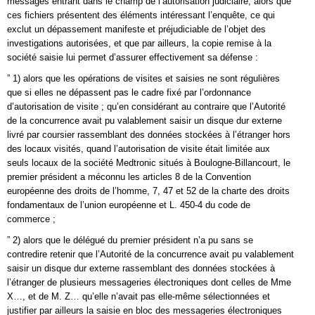
messages entrant dans le champ de l’autorisation judiciaire, alors que
ces fichiers présentent des éléments intéressant l’enquête, ce qui
exclut un dépassement manifeste et préjudiciable de l’objet des
investigations autorisées, et que par ailleurs, la copie remise à la
société saisie lui permet d’assurer effectivement sa défense :
” 1) alors que les opérations de visites et saisies ne sont régulières
que si elles ne dépassent pas le cadre fixé par l’ordonnance
d’autorisation de visite ; qu’en considérant au contraire que l’Autorité
de la concurrence avait pu valablement saisir un disque dur externe
livré par coursier rassemblant des données stockées à l’étranger hors
des locaux visités, quand l’autorisation de visite était limitée aux
seuls locaux de la société Medtronic situés à Boulogne-Billancourt, le
premier président a méconnu les articles 8 de la Convention
européenne des droits de l’homme, 7, 47 et 52 de la charte des droits
fondamentaux de l’union européenne et L. 450-4 du code de
commerce ;
” 2) alors que le délégué du premier président n’a pu sans se
contredire retenir que l’Autorité de la concurrence avait pu valablement
saisir un disque dur externe rassemblant des données stockées à
l’étranger de plusieurs messageries électroniques dont celles de Mme
X…, et de M. Z… qu’elle n’avait pas elle-même sélectionnées et
justifier par ailleurs la saisie en bloc des messageries électroniques