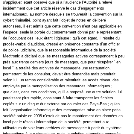
s’appliquer, étant observé que si à l’audience l’Autorité a relevé
incidemment que cet article réserve le cas d’engagements
internationaux, au nombre desquels se trouverait la convention sur la
cybercriminalité, point ayant fait l’objet de notes en délibéré
autorisées, il est admis que cette convention n’est pas applicable en
l’espèce, seule la portée du consentement donné par le représentant
de l’occupant des lieux étant litigieuse ; qu’à cet égard, il résulte du
procès-verbal d’audition, dressé en présence constante d’un officier
de police judiciaire, que le responsable informatique de la société
Medtronic a déclaré que les messageries actives correspondent à peu
près aux trente derniers jours de messages, que pour récupérer “ en
local “ la totalité des archives de messagerie une restauration,
permettant de les consulter, devait être demandée mais prendrait,
selon lui, un temps considérable et ralentirait les accès réseau des
employés par la monopolisation des ressources informatiques ;
que c’est, dans ces conditions, qu’il a proposé une autre solution, lui
paraissant plus rapide, consistant à faire transporter les fichiers
copiés sur un disque dur externe par coursier des Pays-Bas ; qu’en
fait l’organisation informatique des messageries mise en place parla
société saisie en 2008 n’excluait pas le rapatriement des données en
local par le réseau informatique de la société, permettant aux
utilisateurs de voir leurs archives de messagerie à partir du système
informatique à leur disposition, mais la solution alternative proposée