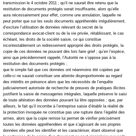
transmission le 4 octobre 2011 ; qu’il ne saurait être retenu que la
restitution de documents protégés serait insuffisante, alors qu’elle
aura nécessairement pour effet, comme une annulation, laquelle ne
peut porter que sur les seuls documents appréhendés irrégulièrement,
d’exclure l’utilisation de données relevant du secret de la
correspondance avocat-client ou de la vie privée, rétablissant, le cas
échéant, les droits de la société saisie, ce qui constitue
incontestablement un redressement approprié des droits protégés, la
copie de ces données ne pouvant dès lors faire grief ; qu’en l’espèce,
ainsi que précédemment rappelé, l’Autorité ne s’oppose pas à la
restitution des documents protégés ;
que le simple fait que ces données ont néanmoins été copiées par
celle-ci ne saurait constituer une atteinte disproportionnée au regard
des intérêts en présence alors que les nécessités de l’enquête
judiciairement autorisée de recherche de preuves de pratiques illicites
justifient la saisie de messageries intégrales, laquelle préserve le saisi
de toute altération des données pouvant lui être opposées ; que, par
ailleurs, le fait qu’il incombe à l’entreprise saisie d’établir la réalité de
la protection invoquée ne constitue pas une rupture dans l’égalité des
armes, alors que la copie remise lui permet de vérifier précisément
toutes les données appréhendées et que s’agissant de ses propres
données elle peut les identifier et les caractériser, étant observé que