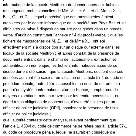
informatique de la société Medtronic de donner accès aux fichiers
messageries professionnelles de MM. Z… et A… et de Mmes X…,
B…, C… et D…, lequel a précisé que ces messageries étaient
archivées par le centre informatique de la société aux Pays-Bas et les
difficultés de mise à disposition ont été consignées dans un procès-
verbal d’audition constituant l’annexe n° 4 du procès-verbal ; que les
fichiers de messageries de M. Z… et de Mme X… ont été
effectivement mis à disposition sur un disque dur externe dans les
locaux de la société Medtronic et après constat de la présence de
documents entrant dans le champ de l’autorisation, extraction et
authentification numérique, les fichiers informatiques issus de ce
disque dur ont été saisis ; que la société Medtronic soutient que ces
données auraient été saisies, en violation de l’article 57-1 du code de
procédure pénale, faute d’être accessibles au sens de cet article à
partir d’un système informatique situé en France, compte tenu de
moyens exorbitants mis en œuvre pour les rendre accessibles, eu
égard à son obligation de coopération, d’avoir été saisies par un
officier de police judiciaire (OPJ), nonobstant la présence de trois
officier de police judiciaire ;
que l’autorité conteste cette analyse, relevant pertinemment que
l’article L. 450-4 du code de commerce ne se réfère pas à l’article 57-1
du code de procédure pénale, lequel ne saurait en conséquence