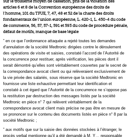
Sur le troisième moyen de cassation, pris de la violation des
articles 6 et 8 de la Convention européenne des droits de
l’homme, 101 du TFUE, 7, 47, 48 et 52 de la charte des droits
fondamentaux de l’union européenne, L. 420-1, L. 450-4 du code
de commerce, 56, 57, 57-1, 591 et 593 du code de procédure pénale,
défaut de motifs, manque de base légale
” en ce que l’ordonnance attaquée a rejeté toutes les demandes
d’annulation de la société Medtronic dirigées contre le déroulement
des opérations de visite et saisies, constaté l’accord de l’Autorité de
la concurrence pour restituer, après vérification, les pièces dont il
serait démontré qu’elles sont véritablement couvertes par le secret de
la correspondance avocat client ou qui relèveraient exclusivement de
la vie privée des salariés, sous réserve que la société Medtronic en
fournisse une liste exhaustive permettant leur identification et
constaté à cet égard que l’Autorité de la concurrence ne s’oppose pas
la restitution par destruction des messages listés par la société
Medtronic en pièce n° 7 qui relèvent véritablement de la
correspondance avocat client mais précise ne pas être en mesure de
se prononcer sur le contenu des documents listés en pièce n° 8 par la
société Medtronic ;
” aux motifs que sur la saisie des données stockées à l’étranger, le
procès verbal mentionne qu’il a été demandé à M. Y… responsable