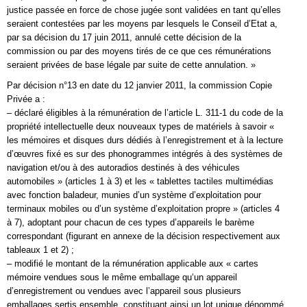
justice passée en force de chose jugée sont validées en tant qu’elles
seraient contestées par les moyens par lesquels le Conseil d’Etat a,
par sa décision du 17 juin 2011, annulé cette décision de la
commission ou par des moyens tirés de ce que ces rémunérations
seraient privées de base légale par suite de cette annulation. »
Par décision n°13 en date du 12 janvier 2011, la commission Copie
Privée a :
– déclaré éligibles à la rémunération de l’article L. 311-1 du code de la
propriété intellectuelle deux nouveaux types de matériels à savoir «
les mémoires et disques durs dédiés à l’enregistrement et à la lecture
d’œuvres fixé es sur des phonogrammes intégrés à des systèmes de
navigation et/ou à des autoradios destinés à des véhicules
automobiles » (articles 1 à 3) et les « tablettes tactiles multimédias
avec fonction baladeur, munies d’un système d’exploitation pour
terminaux mobiles ou d’un système d’exploitation propre » (articles 4
à 7), adoptant pour chacun de ces types d’appareils le barème
correspondant (figurant en annexe de la décision respectivement aux
tableaux 1 et 2) ;
– modifié le montant de la rémunération applicable aux « cartes
mémoire vendues sous le même emballage qu‘un appareil
d’enregistrement ou vendues avec l’appareil sous plusieurs
emballages sertis ensemble, constituant ainsi un lot unique dénommé