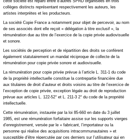
cette société est réparti entre d’autres SPRD organisées en trois
collèges distincts représentant respectivement les auteurs, les
artistes interprètes et les producteurs.
La société Copie France a notamment pour objet de percevoir, au nom
de ses associés dont elle reçoit « délégation à titre exclusif », la
rémunération due au titre de l’exercice de la copie privée audiovisuelle
et sonore.
Les sociétés de perception et de répartition des droits se confèrent
également statutairement un mandat réciproque de collecte de la
rémunération pour copie privée sonore et audiovisuelle.
La rémunération pour copie privée prévue à l’article L. 311-1 du code
de la propriété intellectuelle constitue la contrepartie financière due
aux titulaires de droit d’auteur et droits voisins au titre de l’exercice de
l’exception de copie privée, exception légale au droit de reproduction
prévue aux articles L. 122-52° et L. 211-3 2° du code de la propriété
intellectuelle.
Cette rémunération, instaurée par la loi 85-660 en date du 3 juillet
1985, est une rémunération forfaitaire assise sur les supports vierges
d’enregistrement, versée par le « fabricant, l’importateur ou la
personne qui réalise des acquisitions intracommunautaires » et
susceptible d’être répercutée par ces derniers sur l’utilisateur qui en