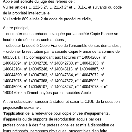
Apple ont sollicité du juge des référés de :
Vu les articles L. 122-5 2°, L. 211-3 2° et L. 311-1 et suivants du code
de la propriété intellectuelle
Vu l’article 809 alinéa 2 du code de procédure civile,
A titre principal,
– constater que la créance invoquée par la société Copie France se
heurte à de sérieuses contestations ;
– débouter la société Copie France de l’ensemble de ses demandes ;
– ordonner la restitution par la société Copie France de la somme de
693.561 € TTC correspondant aux factures n° 140042667, n°
140042694, n° 140042728, n° 140042730, n° 140042103, n°
140042104, n° 140045248, n° 140045115, n° 140044887, n°
140044890, n° 140047363, n° 140047364, n° 140047072, n°
140047073, n° 140047368, n° 140047372, n° 140045092, n°
140045096, n° 140045107, n° 140045247, n° 140047078 et n°
140047079 indûment payées par les sociétés Apple.
A titre subsidiaire, surseoir à statuer et saisir la CJUE de la question
préjudicielle suivante :
“l‘application de la redevance pour copie privée d‘équipements,
d’appareils ou de supports de reproduction acquis par des
professionnels à des fins professionnelles et mis à disposition de
leurs préposés, personnes physiques, susceptibles d’en faire