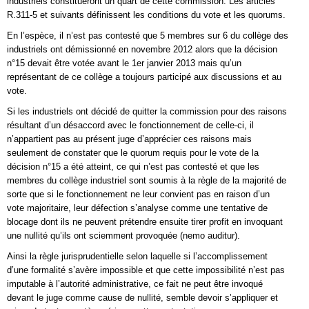
industriels constitueront un quart de cette commission. Les articles
R.311-5 et suivants définissent les conditions du vote et les quorums.
En l’espèce, il n’est pas contesté que 5 membres sur 6 du collège des
industriels ont démissionné en novembre 2012 alors que la décision
n°15 devait être votée avant le 1er janvier 2013 mais qu’un
représentant de ce collège a toujours participé aux discussions et au
vote.
Si les industriels ont décidé de quitter la commission pour des raisons
résultant d’un désaccord avec le fonctionnement de celle-ci, il
n’appartient pas au présent juge d’apprécier ces raisons mais
seulement de constater que le quorum requis pour le vote de la
décision n°15 a été atteint, ce qui n’est pas contesté et que les
membres du collège industriel sont soumis à la règle de la majorité de
sorte que si le fonctionnement ne leur convient pas en raison d’un
vote majoritaire, leur défection s’analyse comme une tentative de
blocage dont ils ne peuvent prétendre ensuite tirer profit en invoquant
une nullité qu’ils ont sciemment provoquée (nemo auditur).
Ainsi la règle jurisprudentielle selon laquelle si l’accomplissement
d’une formalité s’avère impossible et que cette impossibilité n’est pas
imputable à l’autorité administrative, ce fait ne peut être invoqué
devant le juge comme cause de nullité, semble devoir s’appliquer et