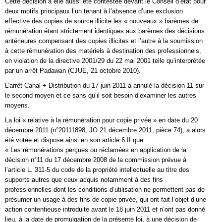
Cette décision a elle aussi été contestée devant le Conseil d’état pour
deux motifs principaux l’un tenant à l’absence d’une exclusion
effective des copies de source illicite les « nouveaux » barèmes de
rémunération étant strictement identiques aux barèmes des décisions
antérieures compensant des copies illicites et l’autre à la soumission
à cette rémunération des matériels à destination des professionnels,
en violation de la directive 2001/29 du 22 mai 2001 telle qu’interprétée
par un arrêt Padawan (CJUE, 21 octobre 2010).
L’arrêt Canal + Distribution du 17 juin 2011 a annulé la décision 11 sur
le second moyen et ce sans qu’il soit besoin d’examiner les autres
moyens.
La loi « relative à la rémunération pour copie privée » en date du 20
décembre 2011 (n°20111898, JO 21 décembre 2011, pièce 74), a alors
été votée et dispose ainsi en son article 6 II que :
« Les rémunérations perçues ou réclamées en application de la
décision n°11 du 17 décembre 2008 de la commission prévue à
l’article L. 311-5 du code de la propriété intellectuelle au titre des
supports autres que ceux acquis notamment à des fins
professionnelles dont les conditions d’utilisation ne permettent pas de
présumer un usage à des fins de copie privée, qui ont fait l’objet d’une
action contentieuse introduite avant le 18 juin 2011 et n’ont pas donné
lieu, à la date de promulgation de la présente loi, à une décision de