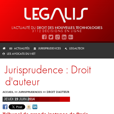
L'ACTUALITÉ DU
DROIT DES
NOUVELLES TECHNOLOGIES
3112 DÉCISIONS EN LIGNE
ACTUALITÉS
JURISPRUDENCES
LEGALTECH
LES AVOCATS DU NET
Jurisprudence : Droit
d'auteur
ACCUEIL
>>
JURISPRUDENCES
>>
DROIT D'AUTEUR
JEUDI
19
JUIN
2014