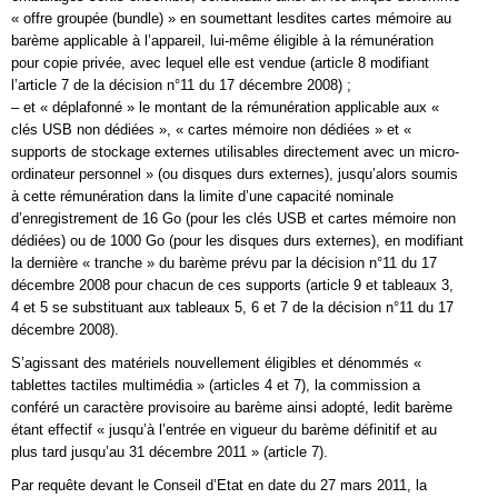
« offre groupée (bundle) » en soumettant lesdites cartes mémoire au
barème applicable à l’appareil, lui-même éligible à la rémunération
pour copie privée, avec lequel elle est vendue (article 8 modifiant
l’article 7 de la décision n°11 du 17 décembre 2008) ;
– et « déplafonné » le montant de la rémunération applicable aux «
clés USB non dédiées », « cartes mémoire non dédiées » et «
supports de stockage externes utilisables directement avec un micro-
ordinateur personnel » (ou disques durs externes), jusqu’alors soumis
à cette rémunération dans la limite d’une capacité nominale
d’enregistrement de 16 Go (pour les clés USB et cartes mémoire non
dédiées) ou de 1000 Go (pour les disques durs externes), en modifiant
la dernière « tranche » du barème prévu par la décision n°11 du 17
décembre 2008 pour chacun de ces supports (article 9 et tableaux 3,
4 et 5 se substituant aux tableaux 5, 6 et 7 de la décision n°11 du 17
décembre 2008).
S’agissant des matériels nouvellement éligibles et dénommés «
tablettes tactiles multimédia » (articles 4 et 7), la commission a
conféré un caractère provisoire au barème ainsi adopté, ledit barème
étant effectif « jusqu’à l’entrée en vigueur du barème définitif et au
plus tard jusqu’au 31 décembre 2011 » (article 7).
Par requête devant le Conseil d’Etat en date du 27 mars 2011, la