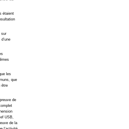
s étaient
nsultation
.
 sur
, d’une
es
 mêmes
que les
ommuns, que
 être
 preuve de
 complet
éhension
clef USB,
reuve de la
 l’activité