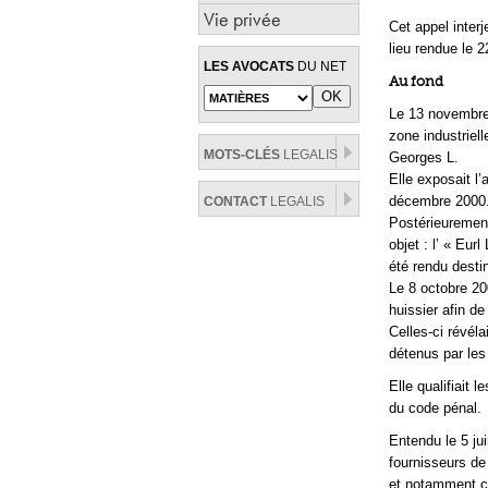
Vie privée
Cet appel inter
lieu rendue le 
LES AVOCATS
DU NET
Au fond
Le 13 novembre 
zone industriell
MOTS-CLÉS
LEGALIS
Georges L.
Elle exposait l
décembre 2000
CONTACT
LEGALIS
Postérieurement
objet : l’ « Eurl
été rendu destin
Le 8 octobre 20
huissier afin d
Celles-ci révéla
détenus par les
Elle qualifiait 
du code pénal.
Entendu le 5 ju
fournisseurs de
et notamment cel