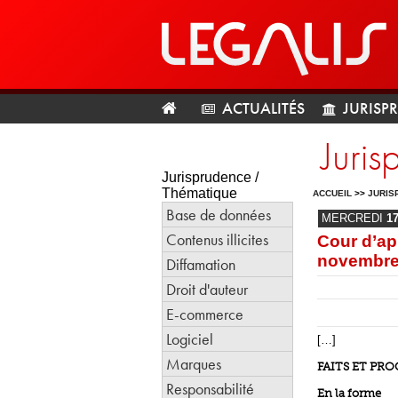
ACTUALITÉS
JURISP
Juris
Jurisprudence /
Thématique
ACCUEIL
>>
JURIS
Base de données
MERCREDI
1
Contenus illicites
Cour d’ap
novembre
Diffamation
Droit d'auteur
E-commerce
Logiciel
[…]
Marques
FAITS ET PR
Responsabilité
En la forme