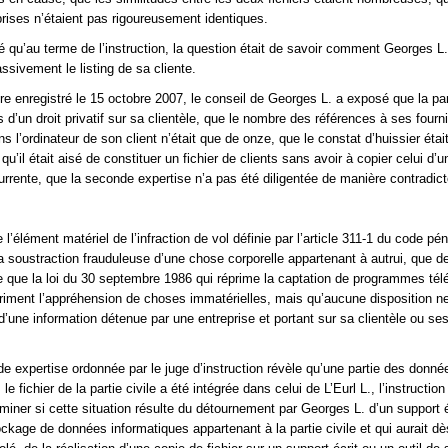
rises n’étaient pas rigoureusement identiques.
sé qu’au terme de l’instruction, la question était de savoir comment Georges L.
sivement le listing de sa cliente.
 enregistré le 15 octobre 2007, le conseil de Georges L. a exposé que la part
 d’un droit privatif sur sa clientèle, que le nombre des références à ses fourn
 l’ordinateur de son client n’était que de onze, que le constat d’huissier éta
 qu’il était aisé de constituer un fichier de clients sans avoir à copier celui d’u
urrente, que la seconde expertise n’a pas été diligentée de manière contradict
l’élément matériel de l’infraction de vol définie par l’article 311-1 du code pén
a soustraction frauduleuse d’une chose corporelle appartenant à autrui, que d
le que la loi du 30 septembre 1986 qui réprime la captation de programmes tél
priment l’appréhension de choses immatérielles, mais qu’aucune disposition n
d’une information détenue par une entreprise et portant sur sa clientèle ou se
de expertise ordonnée par le juge d’instruction révèle qu’une partie des donné
e fichier de la partie civile a été intégrée dans celui de L’Eurl L., l’instruction
miner si cette situation résulte du détournement par Georges L. d’un support é
ockage de données informatiques appartenant à la partie civile et qui aurait dè