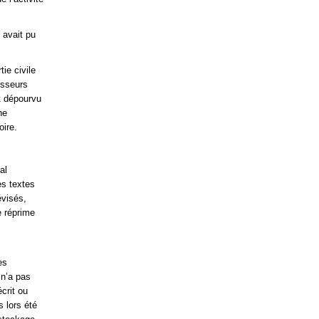
 avait pu
ie civile
isseurs
it dépourvu
ne
oire.
al
es textes
évisés,
e réprime
s
es
 n’a pas
crit ou
s lors été