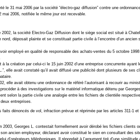
jeté le 31 mai 2006 par la société “électro-gaz diffusion” contre une ordonnanc
22 mai 2006, notifiée le même jour est recevable.
2002, la société Electro-Gaz Diffusion dont le siège social est situé à Chatell
e nord, déposait plainte et se constituait partie civile à l’encontre d’un ancien s
’avoir employé en qualité de responsable des achats-ventes du 5 octobre 1998
.
 à la création par celui-ci le 15 juin 2002 d’une entreprise concurrente ayant
 L.”, elle avait constaté qu’il avait diffusé une publicité dont plusieurs de ses c
ataire.
02, elle avait obtenu une ordonnance de référé l’autorisant à recourir au minis
e procéder à des investigations sur le matériel informatique détenu par Georges
ient selon la partie civile une analogie entre les fichiers de clientèle respecti
 deux entreprises.
les faits dénoncés de vol, infraction prévue et réprimée par les articles 311-1 et
in 2003, Georges L. contestait formellement avoir dérobé les fichiers clients o
 son ancien employeur, déclarant avoir constitué le sien en consultant des sit
ui d’opérateurs téléphoniques. Il répondait à l’argument tiré d’une similitude 