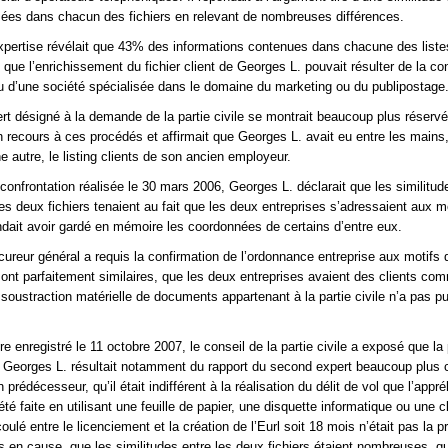
ées dans chacun des fichiers en relevant de nombreuses différences.
pertise révélait que 43% des informations contenues dans chacune des liste
que l’enrichissement du fichier client de Georges L. pouvait résulter de la co
u d’une société spécialisée dans le domaine du marketing ou du publipostage
t désigné à la demande de la partie civile se montrait beaucoup plus réservé
n recours à ces procédés et affirmait que Georges L. avait eu entre les mains
e autre, le listing clients de son ancien employeur.
confrontation réalisée le 30 mars 2006, Georges L. déclarait que les similitud
les deux fichiers tenaient au fait que les deux entreprises s’adressaient aux
tendait avoir gardé en mémoire les coordonnées de certains d’entre eux.
cureur général a requis la confirmation de l’ordonnance entreprise aux motifs 
sont parfaitement similaires, que les deux entreprises avaient des clients c
 soustraction matérielle de documents appartenant à la partie civile n’a pas pu
 enregistré le 11 octobre 2007, le conseil de la partie civile a exposé que la
de Georges L. résultait notamment du rapport du second expert beaucoup plus
 prédécesseur, qu’il était indifférent à la réalisation du délit de vol que l’appr
 été faite en utilisant une feuille de papier, une disquette informatique ou une 
ulé entre le licenciement et la création de l’Eurl soit 18 mois n’était pas la p
s en cause, que les similitudes entre les deux fichiers étaient nombreuses, que