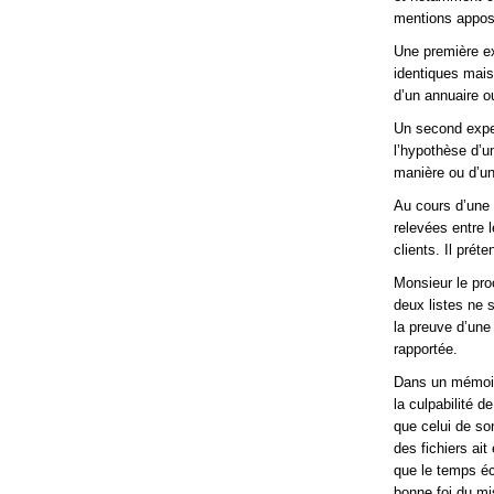
mentions appos
Une première ex
identiques mais 
d’un annuaire o
Un second exper
l’hypothèse d’u
manière ou d’un
Au cours d’une 
relevées entre 
clients. Il pré
Monsieur le pro
deux listes ne 
la preuve d’une
rapportée.
Dans un mémoire
la culpabilité 
que celui de son
des fichiers ait
que le temps éco
bonne foi du mi