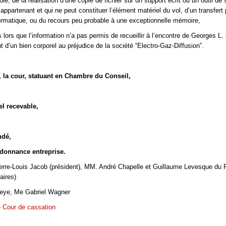
lé, de la réalisation d’une copie de fichier sur un support écrit ou un outil de
 appartenant et qui ne peut constituer l’élément matériel du vol, d’un transfert 
rmatique, ou du recours peu probable à une exceptionnelle mémoire,
lors que l’information n’a pas permis de recueillir à l’encontre de Georges L.
 d’un bien corporel au préjudice de la société “Electro-Gaz-Diffusion”.
, la cour, statuant en Chambre du Conseil,
el recevable,
ndé,
rdonnance entreprise.
erre-Louis Jacob (président), MM. André Chapelle et Guillaume Levesque du 
laires)
eye, Me Gabriel Wagner
e Cour de cassation