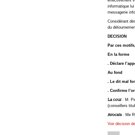
effectivement vo
informatique lui
messagerie info
Considérant dès 
du détournement
DECISION
Par ces motifs
En la forme
. Déclare l’app
Au fond
. Le dit mal fo
. Confirme l’o
La cour
: M. Pi
(conseillers titu
Avocats
: Me R
Voir décision d