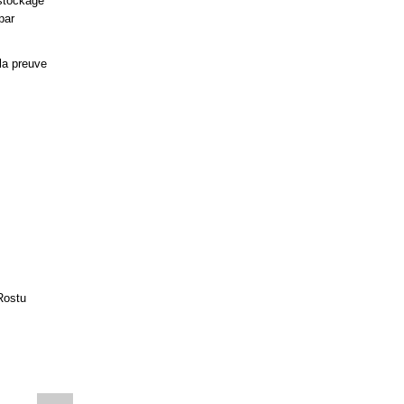
 stockage
par
 la preuve
Rostu