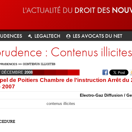
L'ACTUALITÉ DU
DROIT DES
NOUV
RUDENCES
LEGALTECH
LES AVOCATS DU NET
prudence : Contenus illicites
PRUDENCES
>>
CONTENUS ILLICITES
7
DÉCEMBRE
2008
pel de Poitiers Chambre de l’instruction Arrêt du 
 2007
Electro-Gaz Diffusion / G
contenus illicites
OCEDURE