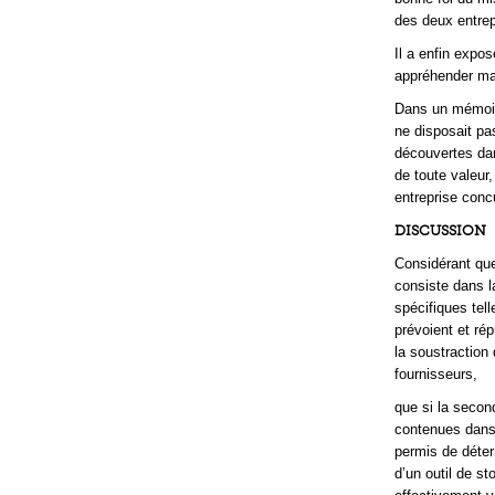
des deux entrep
Il a enfin expo
appréhender mas
Dans un mémoire
ne disposait pas
découvertes dans
de toute valeur,
entreprise conc
DISCUSSION
Considérant que 
consiste dans l
spécifiques tel
prévoient et ré
la soustraction 
fournisseurs,
que si la secon
contenues dans l
permis de déter
d’un outil de st