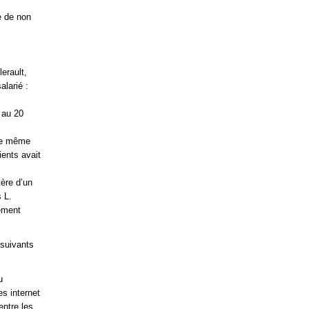
e de non
erault,
alarié :
 au 20
 le même
lients avait
tère d’un
 L.
vement
 suivants
u
es internet
entre les