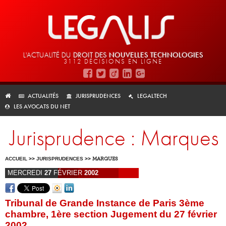
L'ACTUALITÉ DU
DROIT DES
NOUVELLES TECHNOLOGIES
3112 DÉCISIONS EN LIGNE
ACTUALITÉS
JURISPRUDENCES
LEGALTECH
LES AVOCATS DU NET
Jurisprudence : Marques
ACCUEIL
>>
JURISPRUDENCES
>>
MARQUES
MERCREDI
27
FÉVRIER
2002
Tribunal de Grande Instance de Paris 3ème
chambre, 1ère section Jugement du 27 février
2002