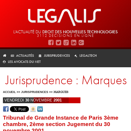
L'ACTUALITÉ DU
DROIT DES
NOUVELLES TECHNOLOGIES
3112 DÉCISIONS EN LIGNE
ACTUALITÉS
JURISPRUDENCES
LEGALTECH
LES AVOCATS DU NET
Jurisprudence : Marques
ACCUEIL
>>
JURISPRUDENCES
>>
MARQUES
VENDREDI
30
NOVEMBRE
2001
Tribunal de Grande Instance de Paris 3ème
chambre, 2ème section Jugement du 30
novembre 2001