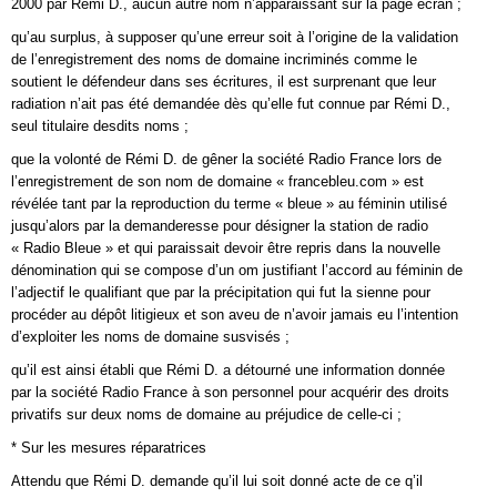
2000 par Rémi D., aucun autre nom n’apparaissant sur la page écran ;
qu’au surplus, à supposer qu’une erreur soit à l’origine de la validation
de l’enregistrement des noms de domaine incriminés comme le
soutient le défendeur dans ses écritures, il est surprenant que leur
radiation n’ait pas été demandée dès qu’elle fut connue par Rémi D.,
seul titulaire desdits noms ;
que la volonté de Rémi D. de gêner la société Radio France lors de
l’enregistrement de son nom de domaine « francebleu.com » est
révélée tant par la reproduction du terme « bleue » au féminin utilisé
jusqu’alors par la demanderesse pour désigner la station de radio
« Radio Bleue » et qui paraissait devoir être repris dans la nouvelle
dénomination qui se compose d’un om justifiant l’accord au féminin de
l’adjectif le qualifiant que par la précipitation qui fut la sienne pour
procéder au dépôt litigieux et son aveu de n’avoir jamais eu l’intention
d’exploiter les noms de domaine susvisés ;
qu’il est ainsi établi que Rémi D. a détourné une information donnée
par la société Radio France à son personnel pour acquérir des droits
privatifs sur deux noms de domaine au préjudice de celle-ci ;
* Sur les mesures réparatrices
Attendu que Rémi D. demande qu’il lui soit donné acte de ce q’il