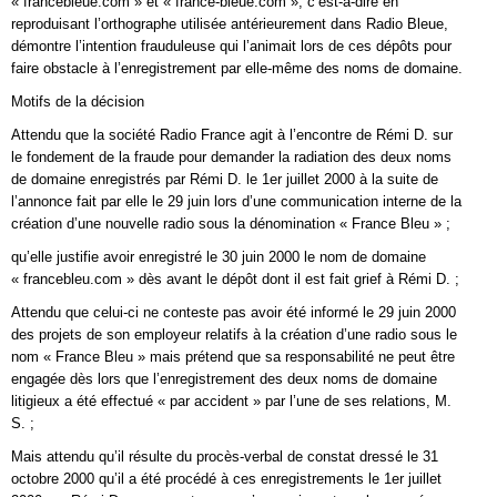
« francebleue.com » et « france-bleue.com », c’est-à-dire en
reproduisant l’orthographe utilisée antérieurement dans Radio Bleue,
démontre l’intention frauduleuse qui l’animait lors de ces dépôts pour
faire obstacle à l’enregistrement par elle-même des noms de domaine.
Motifs de la décision
Attendu que la société Radio France agit à l’encontre de Rémi D. sur
le fondement de la fraude pour demander la radiation des deux noms
de domaine enregistrés par Rémi D. le 1er juillet 2000 à la suite de
l’annonce fait par elle le 29 juin lors d’une communication interne de la
création d’une nouvelle radio sous la dénomination « France Bleu » ;
qu’elle justifie avoir enregistré le 30 juin 2000 le nom de domaine
« francebleu.com » dès avant le dépôt dont il est fait grief à Rémi D. ;
Attendu que celui-ci ne conteste pas avoir été informé le 29 juin 2000
des projets de son employeur relatifs à la création d’une radio sous le
nom « France Bleu » mais prétend que sa responsabilité ne peut être
engagée dès lors que l’enregistrement des deux noms de domaine
litigieux a été effectué « par accident » par l’une de ses relations, M.
S. ;
Mais attendu qu’il résulte du procès-verbal de constat dressé le 31
octobre 2000 qu’il a été procédé à ces enregistrements le 1er juillet