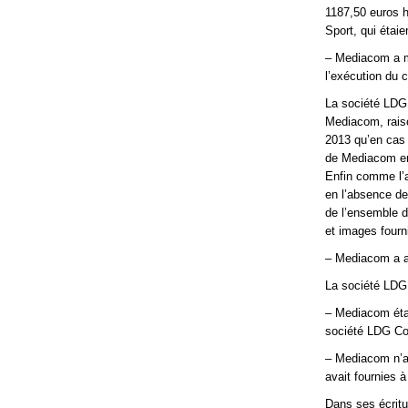
1187,50 euros ht
Sport, qui éta
– Mediacom a ma
l’exécution du 
La société LDG C
Mediacom, raiso
2013 qu’en cas 
de Mediacom en 
Enfin comme l’a
en l’absence de
de l’ensemble d
et images fourni
– Mediacom a ag
La société LDG 
– Mediacom étai
société LDG Con
– Mediacom n’a 
avait fournies 
Dans ses écritu