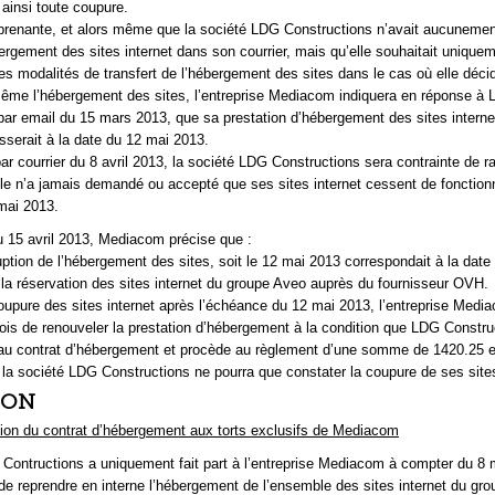
r ainsi toute coupure.
prenante, et alors même que la société LDG Constructions n’avait aucuneme
bergement des sites internet dans son courrier, mais qu’elle souhaitait unique
les modalités de transfert de l’hébergement des sites dans le cas où elle décid
même l’hébergement des sites, l’entreprise Mediacom indiquera en réponse à
par email du 15 mars 2013, que sa prestation d’hébergement des sites interne
serait à la date du 12 mai 2013.
ar courrier du 8 avril 2013, la société LDG Constructions sera contrainte de r
e n’a jamais demandé ou accepté que ses sites internet cessent de fonction
mai 2013.
u 15 avril 2013, Mediacom précise que :
ruption de l’hébergement des sites, soit le 12 mai 2013 correspondait à la date
 la réservation des sites internet du groupe Aveo auprès du fournisseur OVH.
coupure des sites internet après l’échéance du 12 mai 2013, l’entreprise Medi
fois de renouveler la prestation d’hébergement à la condition que LDG Constru
au contrat d’hébergement et procède au règlement d’une somme de 1420.25 
la société LDG Constructions ne pourra que constater la coupure de ses sites
ION
ation du contrat d’hébergement aux torts exclusifs de Mediacom
Contructions a uniquement fait part à l’entreprise Mediacom à compter du 8
de reprendre en interne l’hébergement de l’ensemble des sites internet du gr