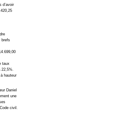
s d’avoir
.420,25
dre
s brefs
14.699,00
e taux
à 22,5%.
 à hauteur
eur Daniel
ement une
ses
Code civil.
.