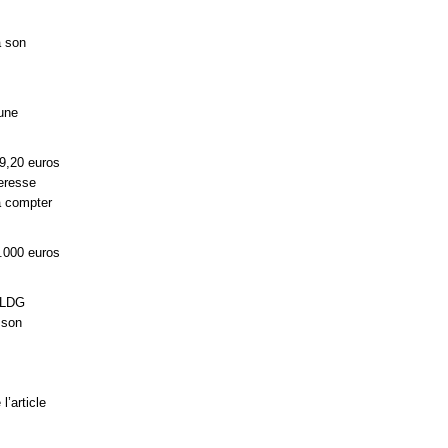
à son
 une
9,20 euros
eresse
 à compter
.000 euros
 LDG
 son
’article