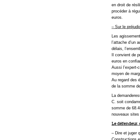
en droit de rési
procéder à rég
euros.
– Sur le préjud
Les agissements
l’attache d’un a
délais, l’ensem
Il convient de
euros en confia
Aussi l’expert-
moyen de marge 
Au regard des 
de la somme de
La demanderess
C. soit condam
somme de 68.46
nouveaux sites 
Le défendeur, 
– Dire et juger
Constructions 