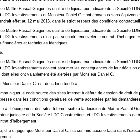
 que Maître Pascal Guigon ès qualité de liquidateur judicaire de la Société LDG
et LDG Investissements et Monsieur Daniel C. sont convenus sans équivoque
ndrait effet au 12 mai 2013, dans le strict respect des conditions contractuel
 que Maître Pascal Guigon ès qualité de liquidateur judicaire de la Société LDG
t LDG Investissements n’ont pas souhaité renouveler le contrat d’hébergement
s financières et techniques identiques.
e,
 que Maître Pascal Guigon ès qualité de liquidateur judicaire de la Société LDG
et LDG Investissements doivent assumer les conséquences de leur décision 
 dont elles ont valablement été alertées par Monsieur Daniel C.
ue Monsieur Daniel C. est donc bien fondé à :
mmuniquer le code source des sites internet à défaut de cession de droit de 
expresse dans les conditions générales de vente acceptées par les demandere
me à l’hébergement des sites Internet suite à la décision de Maître Pascal Gu
idateur judicaire de la Société LDG Constructions et LDG Investissements de 
ontrat d’hébergement.
 dire et juger que Monsieur Daniel C. n’a commis aucune faute dans l’exécu
gement.