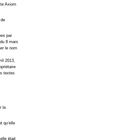
site Axiom
 de
ées par
 du 8 mars
ner le nom
ril 2013,
priétaire
s textes
r la
t qu’elle
lle était