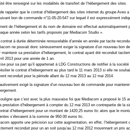
aité être renseigné sur les modalités de transfert de l’hébergement des sites.
t de rappeler que le contrat d’hébergement des sites internet du groupe Aveo a
 suivant bon de commande n°11-05-20-547 sur lequel il est expressément indiq
ment de l’hébergement et du nom de domaine est effectué automatiquement p
aque année selon les tarifs proposés par Mediacom Studio ».
 contrat à durée déterminée renouvelable d’année en année par tacite recondu
diacom ne pouvait donc sérieusement exiger la signature d’un nouveau bon de
aintenir sa prestation d’hébergement, le contrat ayant été reconduit tacite
ril 2013 pour une année de 1 an.
ise pour sa part qu’il appartenait à LDG Constructions de notifier à la socié
ésilier le contrat d’hébergement au plus tard le 11 mars 2013 si elle ne souhai
tement reconduit pour la période allant du 12 mai 2013 au 12 mai 2014.
autivement exigé la signature d’un nouveau bon de commande pour maintenir
bergement.
uligne que c’est avec la plus mauvaise foi que Mediacom a proposé le 15 av
a prestation d’hébergement à compter du 12 mai 2013 en contrepartie de la si
ntrat d’hébergement pour un montant de 1420,25 euros ttc alors que le mont
entes s’élevaient à la somme de 950.00 euros ttc.
acom apporte une précision sur cette augmentation, en effet, l’hébergement 
tacitement reconduit pour un an soit jusqu’au 12 mai 2012 moyennant un prix ac