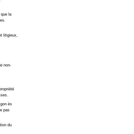
 que la
les.
 litigieux,
de non-
propriété
sses.
igon ès
ne pas
tion du