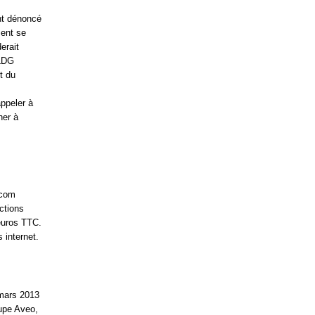
nt dénoncé
ment se
erait
 LDG
t du
appeler à
ner à
acom
ctions
euros TTC.
 internet.
 mars 2013
oupe Aveo,