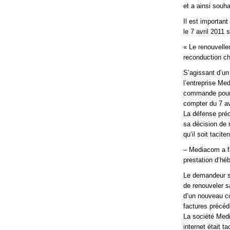
et a ainsi souh
Il est importan
le 7 avril 2011
« Le renouvelle
reconduction ch
S’agissant d’un
l’entreprise Me
commande pour m
compter du 7 av
La défense préc
sa décision de r
qu’il soit taci
– Mediacom a f
prestation d’hé
Le demandeur so
de renouveler s
d’un nouveau co
factures précéd
La société Medi
internet était 