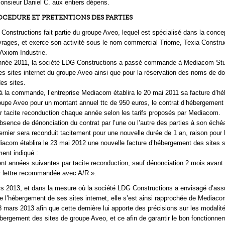
nsieur Daniel C. aux entiers dépens.
ROCEDURE ET PRETENTIONS DES PARTIES
Constructions fait partie du groupe Aveo, lequel est spécialisé dans la concep
uvrages, et exerce son activité sous le nom commercial Triome, Texia Constru
Axiom Industrie.
année 2011, la société LDG Constructions a passé commande à Mediacom Stu
es sites internet du groupe Aveo ainsi que pour la réservation des noms de d
es sites.
 la commande, l’entreprise Mediacom établira le 20 mai 2011 sa facture d’h
oupe Aveo pour un montant annuel ttc de 950 euros, le contrat d’hébergement
r tacite reconduction chaque année selon les tarifs proposés par Mediacom.
absence de dénonciation du contrat par l’une ou l’autre des parties à son éch
dernier sera reconduit tacitement pour une nouvelle durée de 1 an, raison pour 
diacom établira le 23 mai 2012 une nouvelle facture d’hébergement des sites s
ment indiqué :
t années suivantes par tacite reconduction, sauf dénonciation 2 mois avant 
r lettre recommandée avec A/R ».
 2013, et dans la mesure où la société LDG Constructions a envisagé d’assu
 l’hébergement de ses sites internet, elle s’est ainsi rapprochée de Mediaco
 8 mars 2013 afin que cette dernière lui apporte des précisions sur les modalit
hébergement des sites de groupe Aveo, et ce afin de garantir le bon fonctionn