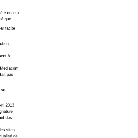
 été conclu
ué que :
ar tacite
ction,
ment à
té Mediacom
tait pas
 sa
ril 2013
gnature
ant des
des sites
tualisé de