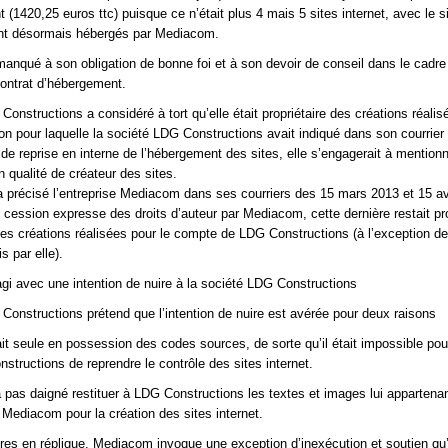
 (1420,25 euros ttc) puisque ce n’était plus 4 mais 5 sites internet, avec le 
ient désormais hébergés par Mediacom.
nqué à son obligation de bonne foi et à son devoir de conseil dans le cadre
contrat d’hébergement.
onstructions a considéré à tort qu’elle était propriétaire des créations réalis
n pour laquelle la société LDG Constructions avait indiqué dans son courrier
de reprise en interne de l’hébergement des sites, elle s’engagerait à mention
qualité de créateur des sites.
 précisé l’entreprise Mediacom dans ses courriers des 15 mars 2013 et 15 av
 cession expresse des droits d’auteur par Mediacom, cette dernière restait pro
es créations réalisées pour le compte de LDG Constructions (à l’exception de
s par elle).
i avec une intention de nuire à la société LDG Constructions
Constructions prétend que l’intention de nuire est avérée pour deux raisons
t seule en possession des codes sources, de sorte qu’il était impossible pou
structions de reprendre le contrôle des sites internet.
pas daigné restituer à LDG Constructions les textes et images lui appartenan
à Mediacom pour la création des sites internet.
res en réplique, Mediacom invoque une exception d’inexécution et soutien qu’e