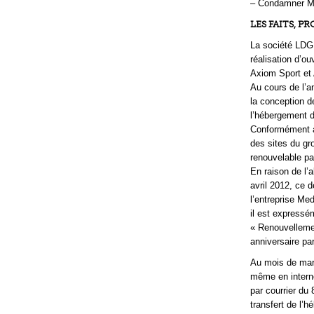
– Condamner Mo
LES FAITS, P
La société LDG 
réalisation d’o
Axiom Sport et 
Au cours de l’
la conception d
l’hébergement d
Conformément à
des sites du gr
renouvelable pa
En raison de l’
avril 2012, ce 
l’entreprise Me
il est expressé
« Renouvellemen
anniversaire pa
Au mois de mars
même en interne
par courrier du
transfert de l’