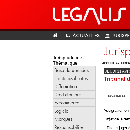
ACTUALITÉS
JURISP
Juris
Jurisprudence /
Thématique
ACCUEIL
>>
JURIS
Base de données
JEUDI
21
AVR
Contenus illicites
Tribunal 
Diffamation
Droit d'auteur
absence de tra
E-commerce
Logiciel
Assignation en
Marques
Objet de la d
Responsabilité
– Dire et juger