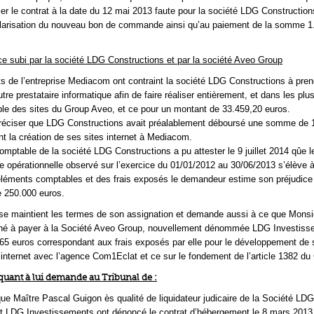
lier le contrat à la date du 12 mai 2013 faute pour la société LDG Construction
ularisation du nouveau bon de commande ainsi qu’au paiement de la somme 1
ice subi par la société LDG Constructions et par la société Aveo Group
 de l’entreprise Mediacom ont contraint la société LDG Constructions à pren
utre prestataire informatique afin de faire réaliser entièrement, et dans les plu
ble des sites du Group Aveo, et ce pour un montant de 33.459,20 euros.
 préciser que LDG Constructions avait préalablement déboursé une somme de 
nt la création de ses sites internet à Mediacom.
comptable de la société LDG Constructions a pu attester le 9 juillet 2014 qûe l
opérationnelle observé sur l’exercice du 01/01/2012 au 30/06/2013 s’élève 
éléments comptables et des frais exposés le demandeur estime son préjudice
 250.000 euros.
e maintient les termes de son assignation et demande aussi à ce que Monsi
né à payer à la Société Aveo Group, nouvellement dénommée LDG Investiss
5 euros correspondant aux frais exposés par elle pour le développement de 
internet avec l’agence Com1Eclat et ce sur le fondement de l’article 1382 du 
quant à lui demande au Tribunal de :
 que Maître Pascal Guigon ès qualité de liquidateur judicaire de la Société LDG
et LDG Investissements ont dénoncé le contrat d’hébergement le 8 mars 2013