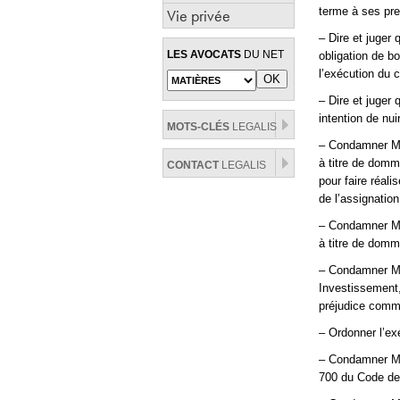
terme à ses pre
Vie privée
– Dire et juger
LES AVOCATS
DU NET
obligation de bo
l’exécution du 
– Dire et juger
intention de nu
MOTS-CLÉS
LEGALIS
– Condamner Mo
à titre de dom
CONTACT
LEGALIS
pour faire réali
de l’assignation
– Condamner Mo
à titre de domm
– Condamner Mo
Investissement
préjudice comme
– Ordonner l’ex
– Condamner Mon
700 du Code de 