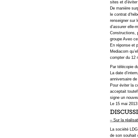
sites et d’évite
De manière sur
le contrat d’hé
renseigner sur 
d’assurer elle-
Constructions, 
groupe Aveo ces
En réponse et p
Mediacom qu’ell
compter du 12 
Par télécopie d
La date d’inter
anniversaire de
Pour éviter la 
acceptait toute
signe un nouve
Le 15 mai 2013 
DISCUSS
– Sur la réalis
La société LDG 
de son souhait 