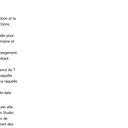
tion et la
ctions,
dio pour
omaine et
ébergement
 étant
éance du 7
laquelle
ur laquelle
le date
rer elle-
m Studio
és de
ement des