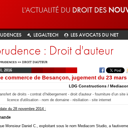
L'ACTUALITÉ DU
DROIT DES
NOUV
RUDENCES
LEGALTECH
LES AVOCATS DU NET
prudence : Droit d'auteur
PRUDENCES
>>
DROIT D'AUTEUR
IL
2016
de commerce de Besançon, jugement du 23 mars
LDG Constructions / Mediaco
nsfert de droits - contrat d’hébergement - droit d'auteur - fourniture d’un site i
licence d'utilisation - nom de domaine - résiliation - site internet
 date du 28 novembre 2014 :
emande
 que Monsieur Daniel C., exploitant sous le nom Mediacom Studio, a fautivem