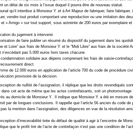
t un délai de six mois à l’issue duquel il pourra être de nouveau statué.
ribunal qu’il interdise à Monsieur Y. et à Art Majeur de fabriquer, faire fabriquer, 
ibuer, vendre tout produit comportant une reproduction ou une imitation des de
et « Amigo » sur tout support, sous astreinte de 200 euros par exemplaire et 
fication du jugement à intervenir.
torisation de faire publier un résumé du dispositif du jugement dans les quotid
 et Loire” aux frais de Monsieur Y. et le “Midi Libre” aux frais de la société A
t n’excédant pas 5.000 euros hors taxes chacune.
 condamnation solidaire aux dépens comprenant les frais de saisie-contrefaç
 recouvrement direct.
omme de 12.000 euros en application de l’article 700 du code de procédure civil
xécution provisoire de la décision.
xception de nullité de l’assignation, il réplique que les droits revendiqués son
 dans cet acte de même que les actes contrefaisants, soit un photomontage 
és au domicile de Monsieur Y.. Il indique que Monsieur Y. a été en mesure d
roit par de longues conclusions. Il rappelle que l’article 56 ancien du code de
t pas la mention dans l’assignation, des diligences en vue de la résolution am
xception d’irrecevabilité tirée du défaut de qualité à agir à l’encontre de Mons
ique que le profit tiré de l’acte de contrefaçon n’est pas une condition de l’act