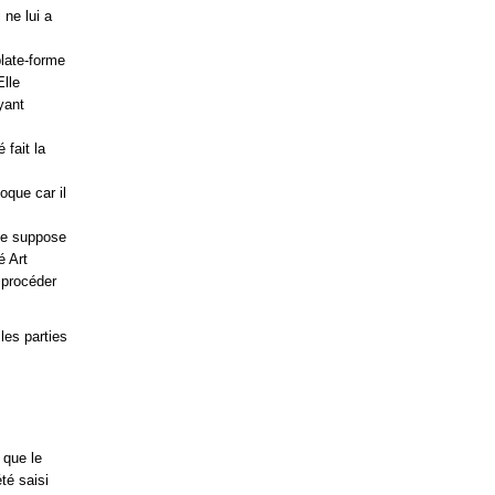
 ne lui a
plate-forme
Elle
yant
 fait la
oque car il
rme suppose
é Art
 procéder
les parties
 que le
té saisi