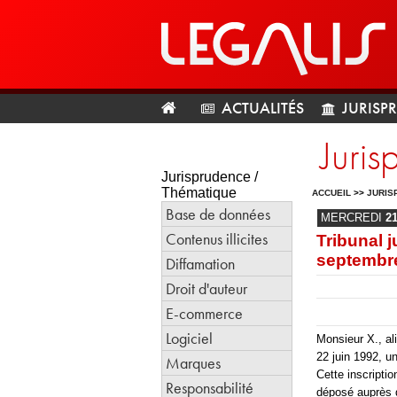
ACTUALITÉS
JURISP
Juris
Jurisprudence /
Thématique
ACCUEIL
>>
JURIS
Base de données
MERCREDI
2
Contenus illicites
Tribunal j
septembr
Diffamation
Droit d'auteur
E-commerce
Logiciel
Monsieur X., al
22 juin 1992, u
Marques
Cette inscriptio
Responsabilité
déposé auprès d