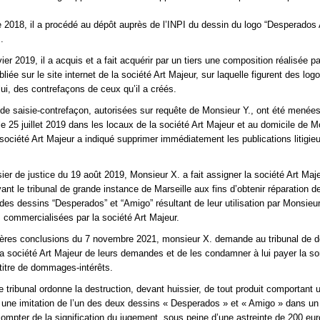
2018, il a procédé au dépôt auprès de l’INPI du dessin du logo “Desperados
.
er 2019, il a acquis et a fait acquérir par un tiers une composition réalisée pa
liée sur le site internet de la société Art Majeur, sur laquelle figurent des log
lui, des contrefaçons de ceux qu’il a créés.
de saisie-contrefaçon, autorisées sur requête de Monsieur Y., ont été menée
e 25 juillet 2019 dans les locaux de la société Art Majeur et au domicile de M
 société Art Majeur a indiqué supprimer immédiatement les publications litigie
ier de justice du 19 août 2019, Monsieur X. a fait assigner la société Art Maje
ant le tribunal de grande instance de Marseille aux fins d’obtenir réparation d
des dessins “Desperados” et “Amigo” résultant de leur utilisation par Monsieu
 commercialisées par la société Art Majeur.
ières conclusions du 7 novembre 2021, monsieur X. demande au tribunal de d
la société Art Majeur de leurs demandes et de les condamner à lui payer la 
titre de dommages-intérêts.
e tribunal ordonne la destruction, devant huissier, de tout produit comportant 
 une imitation de l’un des deux dessins « Desperados » et « Amigo » dans un 
compter de la signification du jugement, sous peine d’une astreinte de 200 eur