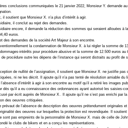
ières conclusions communiquées le 21 janvier 2022, Monsieur Y. demande au 
gnation.
 il soutient que Monsieur X. n’a plus d’intérêt à agir.
sidiaire, il conclut au rejet des demandes.
bsidiaire encore, il demande la réduction des sommes qui seraient allouées à
4,40 euros.
ejet des demandes de la société Art Majeur à son encontre.
conventionnellement la condamnation de Monsieur X. à lui régler la somme de 1
e dommages-intérêts pour procédure abusive et la somme de 12.500 euros au t
es de procédure outre les dépens de l’instance qui seront distraits au profit de 
xception de nullité de l’assignation, il soutient que Monsieur X. ne justifie pa
iquées, ni ne les décrit. Il ajoute qu’il n’a pas tenté de résolution amiable du li
 l’absence d’intérêt à agir à son encontre au motif qu’il a retiré les images pub
eur dès qu’il a eu connaissance des ordonnances ayant autorisé les saisies-co
xcusé par écrit auprès de Monsieur X.. Il ajoute qu’il ne s’est pas enrichi par la
on des oeuvres critiquées.
 se prévaut de l’absence de description des oeuvres prétendument originales e
riginalité des oeuvres sur lesquelles la protection est revendiquée. Il soutient
 ne sont pas empreints de la personnalité de Monsieur X. mais de celle de Joh
fondé le clubs de bikers et en a conçu les représentations.