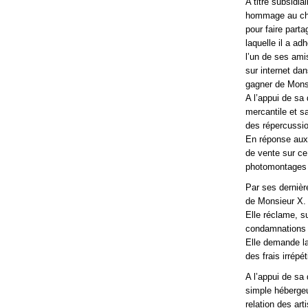
A titre subsidia
hommage au chant
pour faire part
laquelle il a a
l’un de ses amis
sur internet da
gagner de Mons
A l’appui de sa
mercantile et s
des répercussio
En réponse aux 
de vente sur ce
photomontages 
Par ses dernièr
de Monsieur X.
Elle réclame, s
condamnations q
Elle demande la
des frais irrép
A l’appui de sa 
simple hébergeur
relation des art