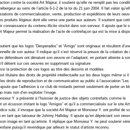
action contre la société Art Majeur, il soutient qu’elle ne remplit pas les condi
hébergeur au sens de l’article 6-1-2 de la loi du 21 juin 2004. Il fait valoir qu’el
estations de commercialisation, vente, production et expéditions de leurs oeuv
les produits litigieux dont elle verse une partie aux auteurs. Il soutient que cet
ir connaissance du contenu illicite stocké dans son serveur. Il ajoute que le s
rt Majeur permet la réalisation de l’acte de contrefaçon qui est la mise à dispo
soutient que les logos “Desperados” et “Amigo” sont originaux et résultent d’un
elle de son auteur. Il indique qu’il s’est réservé la preuve de la création de
les défendeurs ont dénaturé son oeuvre en l’adaptant, en portant atteinte à son
u’il détient sur ces oeuvres en supprimant sa signature.
ussi la protection de ces logos au titre des dessins et modèles.
l est titulaire des droits de propriété intellectuelle sur les deux logos même si i
les droits de reproduction et de communication au public à l’association “Les
 ajoute que l’adhésion à ce club de motards permet seulement de porter un b
go mais non d’en exploiter l’image.
onsieur Y. a présenté à l’huissier de justice des objets contrefaits comme le
 un écusson imitant le logo “Amigos” et qu’il a commercialisés sur le site Art
udice subi, il invoque que la société Art Majeur et Monsieur Y. ont profité de s
 en tant que tatoueur de Johnny Halliday. Il ajoute qu’en dépréciant son oeuvre
à son image en tant qu’artiste. Il réplique que Monsieur Y. ne peut soutenir sé
rofane puisqu’il revendique par ailleurs le statut d’artiste reconnu.