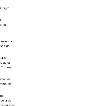
 Amigo”
r
os qui
s
onsieur Y..
uses de
ur et
es actes
r Y. dans
ébouter
somme de
une
délai de
os par jour