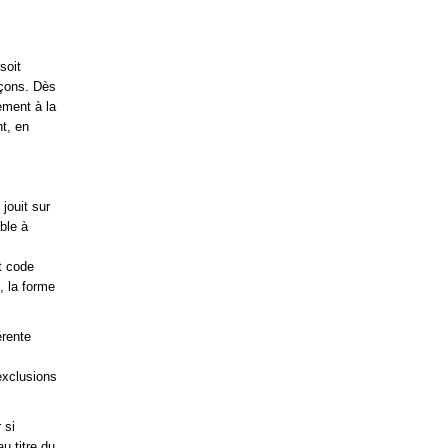
soit
façons. Dès
ement à la
nt, en
 jouit sur
able à
nt code
, la forme
érente
 exclusions
 si
u titre du