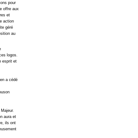
tions pour
le offre aux
res et
te action
ite géré
sition au
e
 ces logos.
 esprit et
l en a cédé
louson
 Majeur.
on aura et
, ils ont
rieusement