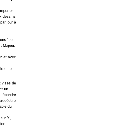
importer,
ux dessins
par jour à
iens “Le
rt Majeur,
on et avec
e et le
t visés de
et un
e répondre
 procédure
iable du
ieur Y.,
ion.