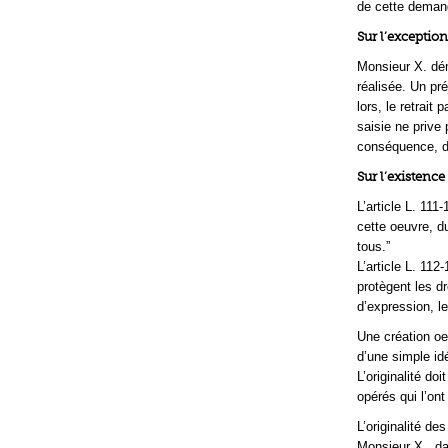
de cette demand
Sur l’exception
Monsieur X. dém
réalisée. Un pré
lors, le retrai
saisie ne prive 
conséquence, de
Sur l’existence
L’article L. 111
cette oeuvre, du
tous.”
L’article L. 112
protègent les dr
d’expression, le
Une création oe
d’une simple idé
L’originalité do
opérés qui l’ont
L’originalité de
Monsieur X., dan