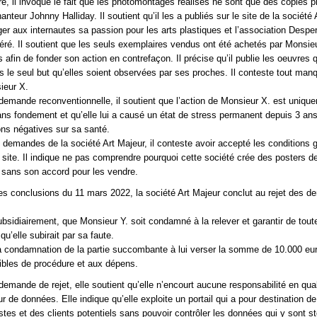
ire, il invoque le fait que les photomontages réalisés ne sont que des copies p
eur Johnny Halliday. Il soutient qu’il les a publiés sur le site de la société 
ager aux internautes sa passion pour les arts plastiques et l’association Despe
dhéré. Il soutient que les seuls exemplaires vendus ont été achetés par Monsieu
 afin de fonder son action en contrefaçon. Il précise qu’il publie les oeuvres qu
ns le seul but qu’elles soient observées par ses proches. Il conteste tout man
ieur X.
 demande reconventionnelle, il soutient que l’action de Monsieur X. est uniqu
ans fondement et qu’elle lui a causé un état de stress permanent depuis 3 an
ns négatives sur sa santé.
demandes de la société Art Majeur, il conteste avoir accepté les conditions 
 site. Il indique ne pas comprendre pourquoi cette société crée des posters d
sans son accord pour les vendre.
es conclusions du 11 mars 2022, la société Art Majeur conclut au rejet des 
ubsidiairement, que Monsieur Y. soit condamné à la relever et garantir de tout
u’elle subirait par sa faute.
 condamnation de la partie succombante à lui verser la somme de 10.000 euro
étibles de procédure et aux dépens.
demande de rejet, elle soutient qu’elle n’encourt aucune responsabilité en qual
 de données. Elle indique qu’elle exploite un portail qui a pour destination d
istes et des clients potentiels sans pouvoir contrôler les données qui y sont s