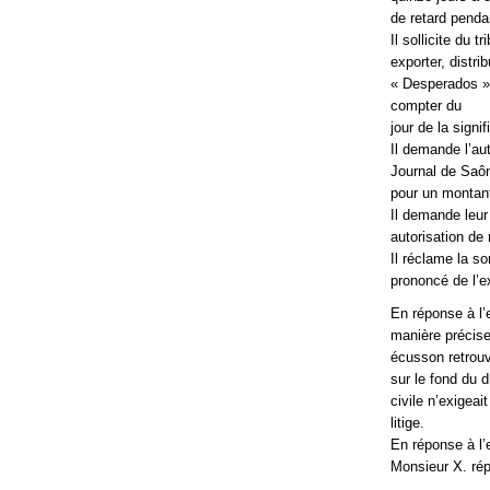
de retard pendan
Il sollicite du t
exporter, distr
« Desperados » 
compter du
jour de la signi
Il demande l’au
Journal de Saône
pour un montan
Il demande leur
autorisation de
Il réclame la s
prononcé de l’e
En réponse à l’e
manière précise
écusson retrouv
sur le fond du d
civile n’exigeai
litige.
En réponse à l’e
Monsieur X. répl