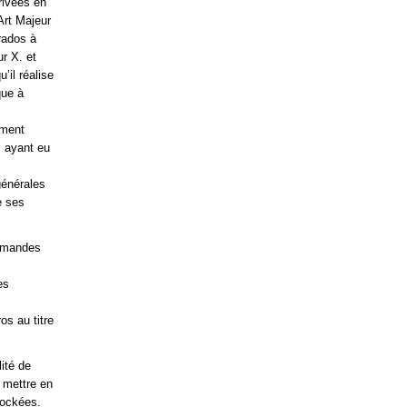
rivées en
Art Majeur
rados à
r X. et
’il réalise
que à
ement
s ayant eu
générales
e ses
demandes
es
s au titre
ité de
e mettre en
tockées.