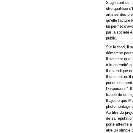
S’agissant de l’
être qualifiée d’
artistes des pr
qu’elle facture 
lui permet d’avo
par la société A
public.
Sur le fond, il 
démarche personn
Il soutient que 
à la paternité q
Il revendique a
Il soutient qu’i
ponctuellement 
Desperados”. Il
frappé de ce lo
Il ajoute que M
photomontage et
Au titre du préj
de sa réputation
porté atteinte 
être un simple p