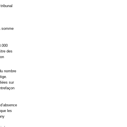
tribunal
 la somme
3.000
itre des
son
s du nombre
tige.
liées sur
ntrefaçon
t d’absence
 que les
nny