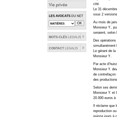
Vie privée
cité.
Le 31 décembre 
sous 2 versions
LES AVOCATS
DU NET
Au mois de janvi
Monsieur Y., pub
seraient, selon 
MOTS-CLÉS
LEGALIS
Des opérations 
simultanément l
CONTACT
LEGALIS
Le gérant de la
Monsieur Y..
Par acte d’huiss
Monsieur Y. dev
de contrefaçon 
des productions
Selon ses dern
Monsieur Y. et 
20.000 euros à 
Il réclame que l
reproduction ou
quinze jours à 