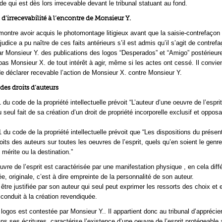
e qui est dès lors irrecevable devant le tribunal statuant au fond.
 d’irrecevabilité à l’encontre de Monsieur Y.
ontre avoir acquis le photomontage litigieux avant que la saisie-contrefaçon 
judice a pu naître de ces faits antérieurs s’il est admis qu’il s’agit de contre
t par Monsieur Y. des publications des logos “Desperados” et “Amigo” postérieur
pas Monsieur X. de tout intérêt à agir, même si les actes ont cessé. Il convie
 déclarer recevable l’action de Monsieur X. contre Monsieur Y.
 des droits d’auteurs
-1 du code de la propriété intellectuelle prévoit “L’auteur d’une oeuvre de l’esprit
 seul fait de sa création d’un droit de propriété incorporelle exclusif et oppos
-1 du code de la propriété intellectuelle prévoit que “Les dispositions du prése
oits des auteurs sur toutes les oeuvres de l’esprit, quels qu’en soient le genre
 mérite ou la destination.”
uvre de l’esprit est caractérisée par une manifestation physique , en cela diff
e, originale, c’est à dire empreinte de la personnalité de son auteur.
it être justifiée par son auteur qui seul peut exprimer les ressorts des choix et
 conduit à la création revendiquée.
s logos est contestée par Monsieur Y.. Il appartient donc au tribunal d’apprécier
s ses écritures, caractérise l’existence d’une oeuvre de l’esprit protégeable a