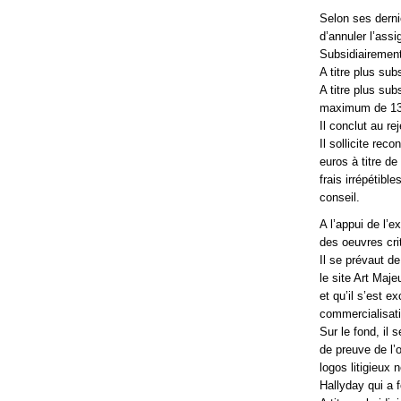
Selon ses dern
d’annuler l’assi
Subsidiairement,
A titre plus sub
A titre plus su
maximum de 13
Il conclut au r
Il sollicite re
euros à titre d
frais irrépétibl
conseil.
A l’appui de l’e
des oeuvres crit
Il se prévaut de
le site Art Maj
et qu’il s’est e
commercialisati
Sur le fond, il
de preuve de l’o
logos litigieux
Hallyday qui a 