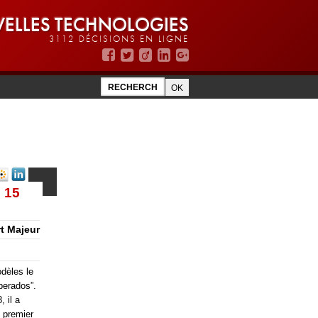
ELLES TECHNOLOGIES
3112 DÉCISIONS EN LIGNE
u 15
rt Majeur
odèles le
perados”.
 il a
u premier