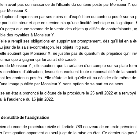
lle n’avait pas connaissance de l’illicéité du contenu posté par Monsieur Y. qui
 par Monsieur X..
e l’option d’impression par ses soins et d’expédition du contenu posté sur sa 
e par l’utilisateur et que ce service n’a qu’une finalité technique ou logistique. 
 n’a perçu aucune somme de la vente des objets qualifiés de contrefaisants, a
ble des royalties à Monsieur Y.
’elle a rempli ses obligations en supprimant promptement, dès qu’il lui en a été
 jour de la saisie-contrefaçon, les objets litigieux.
elle soutient que Monsieur X. ne justifie pas du quantum du préjudice qu’il inv
 du manque à gagner qui lui aurait été causé.
s de Monsieur Y., elle soutient que la création d’un compte sur sa plate-fo
s conditions d’utilisation, lesquelles excluent toute responsabilité de la sociét
nt les contenus postés. Elle réfute le fait qu’elle ait pu décider elle-même de
d’une image publiée par Monsieur Y. sans option de sa part en ce sens.
se en état a prononcé la clôture de la procédure le 25 avril 2022 et a renvoyé 
al à l’audience du 16 juin 2022.
 de nullité de l’assignation
cien du code de procédure civile et l’article 789 nouveau de ce texte prévoient
r l’assignation appartient au seul juge de la mise en état. Ce dernier n’a pas é