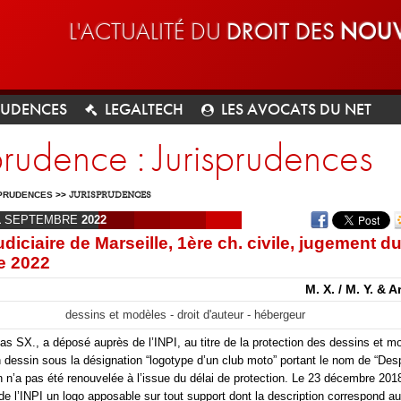
L'ACTUALITÉ DU
DROIT DES
NOUV
RUDENCES
LEGALTECH
LES AVOCATS DU NET
prudence : Jurisprudences
PRUDENCES
>>
JURISPRUDENCES
1
SEPTEMBRE
2022
udiciaire de Marseille, 1ère ch. civile, jugement d
e 2022
M. X. / M. Y. & A
dessins et modèles - droit d'auteur - hébergeur
ias SX., a déposé auprès de l’INPI, au titre de la protection des dessins et m
n dessin sous la désignation “logotype d’un club moto” portant le nom de “Des
n n’a pas été renouvelée à l’issue du délai de protection. Le 23 décembre 2018,
e l’INPI un logo apposable sur tout support dont la description correspond a