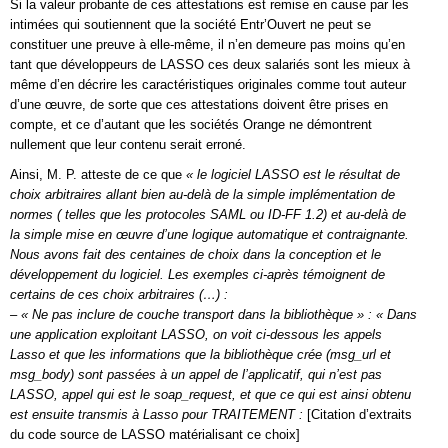
Si la valeur probante de ces attestations est remise en cause par les
intimées qui soutiennent que la société Entr’Ouvert ne peut se
constituer une preuve à elle-même, il n’en demeure pas moins qu’en
tant que développeurs de LASSO ces deux salariés sont les mieux à
même d’en décrire les caractéristiques originales comme tout auteur
d’une œuvre, de sorte que ces attestations doivent être prises en
compte, et ce d’autant que les sociétés Orange ne démontrent
nullement que leur contenu serait erroné.
Ainsi, M. P. atteste de ce que
« le logiciel LASSO est le résultat de
choix arbitraires allant bien au-delà de la simple implémentation de
normes ( telles que les protocoles SAML ou ID-FF 1.2) et au-delà de
la simple mise en œuvre d’une logique automatique et contraignante.
Nous avons fait des centaines de choix dans la conception et le
développement du logiciel. Les exemples ci-après témoignent de
certains de ces choix arbitraires (…) :
– « Ne pas inclure de couche transport dans la bibliothèque » : « Dans
une application exploitant LASSO, on voit ci-dessous les appels
Lasso et que les informations que la bibliothèque crée (msg_url et
msg_body) sont passées à un appel de l’applicatif, qui n’est pas
LASSO, appel qui est le soap_request, et que ce qui est ainsi obtenu
est ensuite transmis à Lasso pour TRAITEMENT :
[Citation d’extraits
du code source de LASSO matérialisant ce choix]