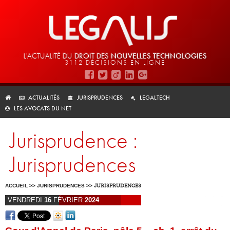
L'ACTUALITÉ DU
DROIT DES
NOUVELLES TECHNOLOGIES
3112 DÉCISIONS EN LIGNE
ACTUALITÉS
JURISPRUDENCES
LEGALTECH
LES AVOCATS DU NET
Jurisprudence :
Jurisprudences
ACCUEIL
>>
JURISPRUDENCES
>>
JURISPRUDENCES
VENDREDI
16
FÉVRIER
2024