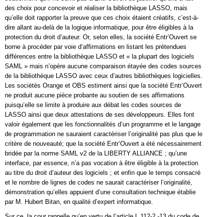
des choix pour concevoir et réaliser la bibliothèque LASSO, mais
qu’elle doit rapporter la preuve que ces choix étaient créatifs, c’est-à-
dire allant au-delà de la logique informatique, pour être éligibles à la
protection du droit d’auteur. Or, selon elles, la société Entr’Ouvert se
borne à procéder par voie d’affirmations en listant les prétendues
différences entre la bibliothèque LASSO et « la plupart des logiciels
SAML » mais n’opère aucune comparaison étayée des codes sources
de la bibliothèque LASSO avec ceux d’autres bibliothèques logicielles.
Les sociétés Orange et OBS estiment ainsi que la société Entr’Ouvert
ne produit aucune pièce probante au soutien de ses affirmations
puisqu’elle se limite à produire aux débat les codes sources de
LASSO ainsi que deux attestations de ses développeurs. Elles font
valoir également que les fonctionnalités d’un programme et le langage
de programmation ne sauraient caractériser l’originalité pas plus que le
critère de nouveauté; que la société Entr’Ouvert a été nécessairement
bridée par la norme SAML v2 de la LIBERTY ALLIANCE ; qu’une
interface, par essence, n’a pas vocation à être éligible à la protection
au titre du droit d’auteur des logiciels ; et enfin que le temps consacré
et le nombre de lignes de codes ne saurait caractériser l’originalité,
démonstration qu’elles appuient d’une consultation technique établie
par M. Hubert Bitan, en qualité d’expert informatique.
Sur ce, la cour rappelle qu’en vertu de l’article L.112-2 -13 du code de