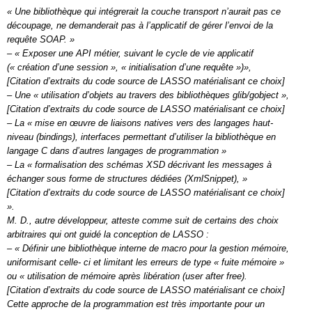
« Une bibliothèque qui intégrerait la couche transport n’aurait pas ce
découpage, ne demanderait pas à l’applicatif de gérer l’envoi de la
requête SOAP. »
– « Exposer une API métier, suivant le cycle de vie applicatif
(« création d’une session », « initialisation d’une requête »)»,
[Citation d’extraits du code source de LASSO matérialisant ce choix]
– Une « utilisation d’objets au travers des bibliothèques glib/gobject »,
[Citation d’extraits du code source de LASSO matérialisant ce choix]
– La « mise en œuvre de liaisons natives vers des langages haut-
niveau (bindings), interfaces permettant d’utiliser la bibliothèque en
langage C dans d’autres langages de programmation »
– La « formalisation des schémas XSD décrivant les messages à
échanger sous forme de structures dédiées (XmlSnippet), »
[Citation d’extraits du code source de LASSO matérialisant ce choix]
».
M. D., autre développeur, atteste comme suit de certains des choix
arbitraires qui ont guidé la conception de LASSO :
– « Définir une bibliothèque interne de macro pour la gestion mémoire,
uniformisant celle- ci et limitant les erreurs de type « fuite mémoire »
ou « utilisation de mémoire après libération (user after free).
[Citation d’extraits du code source de LASSO matérialisant ce choix]
Cette approche de la programmation est très importante pour un