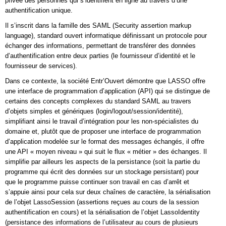
privée des personnes qui s’identifient en ligne au travers d’une
authentification unique.
Il s’inscrit dans la famille des SAML (Security assertion markup
language), standard ouvert informatique définissant un protocole pour
échanger des informations, permettant de transférer des données
d’authentification entre deux parties (le fournisseur d’identité et le
fournisseur de services).
Dans ce contexte, la société Entr’Ouvert démontre que LASSO offre
une interface de programmation d’application (API) qui se distingue de
certains des concepts complexes du standard SAML au travers
d’objets simples et génériques (login/logout/session/identité),
simplifiant ainsi le travail d’intégration pour les non-spécialistes du
domaine et, plutôt que de proposer une interface de programmation
d’application modelée sur le format des messages échangés, il offre
une API « moyen niveau » qui suit le flux « métier » des échanges. Il
simplifie par ailleurs les aspects de la persistance (soit la partie du
programme qui écrit des données sur un stockage persistant) pour
que le programme puisse continuer son travail en cas d’arrêt et
s’appuie ainsi pour cela sur deux chaînes de caractère, la sérialisation
de l’objet LassoSession (assertions reçues au cours de la session
authentification en cours) et la sérialisation de l’objet LassoIdentity
(persistance des informations de l’utilisateur au cours de plusieurs