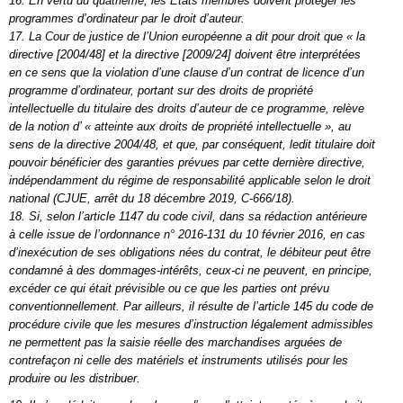
16. En vertu du quatrième, les Etats membres doivent protéger les
programmes d’ordinateur par le droit d’auteur.
17. La Cour de justice de l’Union européenne a dit pour droit que « la
directive [2004/48] et la directive [2009/24] doivent être interprétées
en ce sens que la violation d’une clause d’un contrat de licence d’un
programme d’ordinateur, portant sur des droits de propriété
intellectuelle du titulaire des droits d’auteur de ce programme, relève
de la notion d’ « atteinte aux droits de propriété intellectuelle », au
sens de la directive 2004/48, et que, par conséquent, ledit titulaire doit
pouvoir bénéficier des garanties prévues par cette dernière directive,
indépendamment du régime de responsabilité applicable selon le droit
national (CJUE, arrêt du 18 décembre 2019, C-666/18).
18. Si, selon l’article 1147 du code civil, dans sa rédaction antérieure
à celle issue de l’ordonnance n° 2016-131 du 10 février 2016, en cas
d’inexécution de ses obligations nées du contrat, le débiteur peut être
condamné à des dommages-intérêts, ceux-ci ne peuvent, en principe,
excéder ce qui était prévisible ou ce que les parties ont prévu
conventionnellement. Par ailleurs, il résulte de l’article 145 du code de
procédure civile que les mesures d’instruction légalement admissibles
ne permettent pas la saisie réelle des marchandises arguées de
contrefaçon ni celle des matériels et instruments utilisés pour les
produire ou les distribuer.