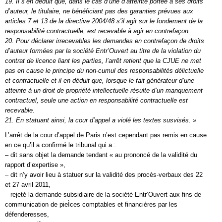
19. Il s’en déduit que, dans le cas d’une d’atteinte portée à ses droits
d’auteur, le titulaire, ne bénéficiant pas des garanties prévues aux
articles 7 et 13 de la directive 2004/48 s’il agit sur le fondement de la
responsabilité contractuelle, est recevable à agir en contrefaçon.
20. Pour déclarer irrecevables les demandes en contrefaçon de droits
d’auteur formées par la société Entr’Ouvert au titre de la violation du
contrat de licence liant les parties, l’arrêt retient que la CJUE ne met
pas en cause le principe du non-cumul des responsabilités délictuelle
et contractuelle et il en déduit que, lorsque le fait générateur d’une
atteinte à un droit de propriété intellectuelle résulte d’un manquement
contractuel, seule une action en responsabilité contractuelle est
recevable.
21. En statuant ainsi, la cour d’appel a violé les textes susvisés. »
L’arrêt de la cour d’appel de Paris n’est cependant pas remis en cause
en ce qu’il a confirmé le tribunal qui a :
– dit sans objet la demande tendant « au prononcé de la validité du
rapport d’expertise »,
– dit n’y avoir lieu à statuer sur la validité des procès-verbaux des 22
et 27 avril 2011,
– rejeté la demande subsidiaire de la société Entr’Ouvert aux fins de
communication de pieÌces comptables et financières par les
défenderesses,