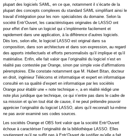
plupart des logiciels SAML, en ce que, notamment il s’écarte de la
plupart des concepts complexes du standard SAML simplifiant ainsi le
travail d’intégration pour les non- spécialistes du domaine. Selon la
société Entr’Ouvert, les caractéristiques originales de LASSO ont
pour effet d’en faire un logiciel qui s’implémente facilement et
rapidement dans une application, à la différence d’autres logiciels.
Dès lors, selon elle, le logiciel LASSO est original dans sa
composition, dans son architecture et dans son expression, au regard
des apports intellectuels et efforts personnalisés qu’il implique et qu’il
matérialise. Enfin, elle fait valoir que l’originalité du logiciel n’est en
réalité pas contestée par Orange, sinon par simple voie d’affirmations
péremptoires. Elle constate notamment que M. Hubert Bitan, docteur
en droit, ingénieur Télécoms et informatique et expert en informatique
consulté en sa qualité d’expert en informatique par les sociétés
Orange pour établir une « note technique », a en réalité rédigé une
note plus juridique que technique, ce qui n’entre pas dans le cadre de
sa mission et qu’en tout état de cause, il ne peut prétendre pouvoir
apprécier l’originalité du logiciel LASSO, alors qu’il reconnaît lui-même
ne pas avoir examiné ses codes sources.
Les sociétés Orange et OBS font valoir que la société Entr’Ouvert
échoue à caractériser l’originalité de la bibliothèque LASSO. Elles
soutiennent qu’il ne suffit pas à Entr’Ouvert de justifier qu’elle a fait