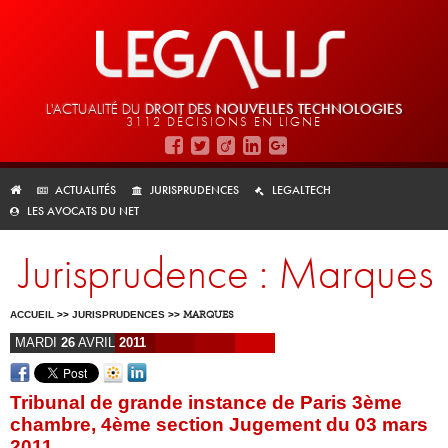
L'ACTUALITÉ DU
DROIT DES
NOUVELLES TECHNOLOGIES
3112 DÉCISIONS EN LIGNE
ACTUALITÉS
JURISPRUDENCES
LEGALTECH
LES AVOCATS DU NET
Jurisprudence : Marques
ACCUEIL
>>
JURISPRUDENCES
>>
MARQUES
MARDI
26
AVRIL
2011
Tribunal de grande instance de Paris 3ème
chambre, 4ème section Jugement du 03 mars
2011