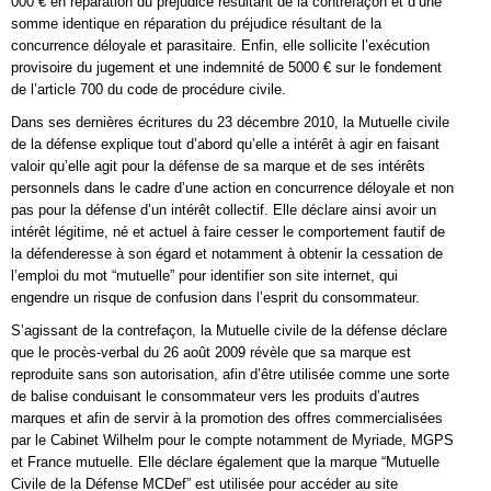
000 € en réparation du préjudice résultant de la contrefaçon et d’une
somme identique en réparation du préjudice résultant de la
concurrence déloyale et parasitaire. Enfin, elle sollicite l’exécution
provisoire du jugement et une indemnité de 5000 € sur le fondement
de l’article 700 du code de procédure civile.
Dans ses dernières écritures du 23 décembre 2010, la Mutuelle civile
de la défense explique tout d’abord qu’elle a intérêt à agir en faisant
valoir qu’elle agit pour la défense de sa marque et de ses intérêts
personnels dans le cadre d’une action en concurrence déloyale et non
pas pour la défense d’un intérêt collectif. Elle déclare ainsi avoir un
intérêt légitime, né et actuel à faire cesser le comportement fautif de
la défenderesse à son égard et notamment à obtenir la cessation de
l’emploi du mot “mutuelle” pour identifier son site internet, qui
engendre un risque de confusion dans l’esprit du consommateur.
S’agissant de la contrefaçon, la Mutuelle civile de la défense déclare
que le procès-verbal du 26 août 2009 révèle que sa marque est
reproduite sans son autorisation, afin d’être utilisée comme une sorte
de balise conduisant le consommateur vers les produits d’autres
marques et afin de servir à la promotion des offres commercialisées
par le Cabinet Wilhelm pour le compte notamment de Myriade, MGPS
et France mutuelle. Elle déclare également que la marque “Mutuelle
Civile de la Défense MCDef” est utilisée pour accéder au site