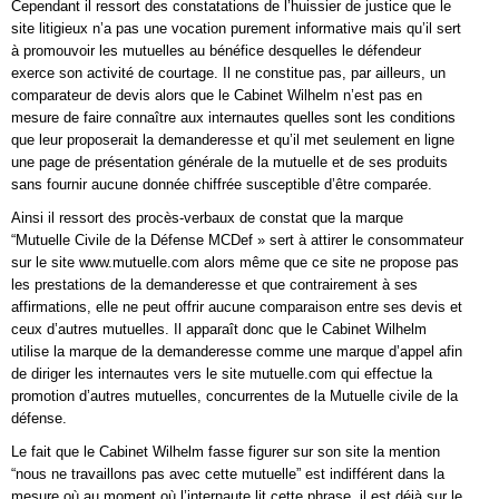
Cependant il ressort des constatations de l’huissier de justice que le
site litigieux n’a pas une vocation purement informative mais qu’il sert
à promouvoir les mutuelles au bénéfice desquelles le défendeur
exerce son activité de courtage. Il ne constitue pas, par ailleurs, un
comparateur de devis alors que le Cabinet Wilhelm n’est pas en
mesure de faire connaître aux internautes quelles sont les conditions
que leur proposerait la demanderesse et qu’il met seulement en ligne
une page de présentation générale de la mutuelle et de ses produits
sans fournir aucune donnée chiffrée susceptible d’être comparée.
Ainsi il ressort des procès-verbaux de constat que la marque
“Mutuelle Civile de la Défense MCDef » sert à attirer le consommateur
sur le site www.mutuelle.com alors même que ce site ne propose pas
les prestations de la demanderesse et que contrairement à ses
affirmations, elle ne peut offrir aucune comparaison entre ses devis et
ceux d’autres mutuelles. Il apparaît donc que le Cabinet Wilhelm
utilise la marque de la demanderesse comme une marque d’appel afin
de diriger les internautes vers le site mutuelle.com qui effectue la
promotion d’autres mutuelles, concurrentes de la Mutuelle civile de la
défense.
Le fait que le Cabinet Wilhelm fasse figurer sur son site la mention
“nous ne travaillons pas avec cette mutuelle” est indifférent dans la
mesure où au moment où l’internaute lit cette phrase, il est déjà sur le