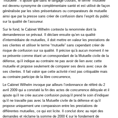
“mutuelle”. Il ajoute que dans le langage courant, le terme “mutuelle”
est devenu synonyme de complémentaire santé et est utilisé de façon
généralisée par les sites présentateurs ou comparateurs de mutuelle
ainsi que par la presse sans créer de confusion dans l’esprit du public
sur la qualité de l’assureur.
Sur le fond, le Cabinet Wilhelm conteste la renommée dont la
demanderesse se prévaut. Il déclare ensuite qu’en sa qualité
d’intermédiaire de mutuelles, il doit mettre en valeur les prestations de
ses clientes et utiliser le terme “mutuelle” sans cependant créer de
risque de confusion sur sa qualité. Il précise qu’à aucun moment il ne
se présente comme étant un correspondant de la Mutuelle civile de la
défense, qu’il indique au contraire ne pas avoir de lien avec cette
mutuelle et propose seulement de comparer ses devis avec ceux de
ses clientes. Il fait valoir que cette activité n’est pas critiquable mais
au contraire participe de la libre concurrence,
Le Cabinet Wilhelm invoque par ailleurs l’ordonnance de référé du 2
avril 2009 qui a constaté la fin des actes de concurrence déloyale et il
ajoute qu’il ne crée aucune confusion puisqu’il prend le soin d’indiquer
qu’il ne travaille pas avec la Mutuelle civile de la défense et qu’il
propose uniquement une comparaison entre les prestations de
différentes mutuelles, ce qui est licite. Il conclut donc au rejet des
demandes et réclame la somme de 2000 € sur le fondement de