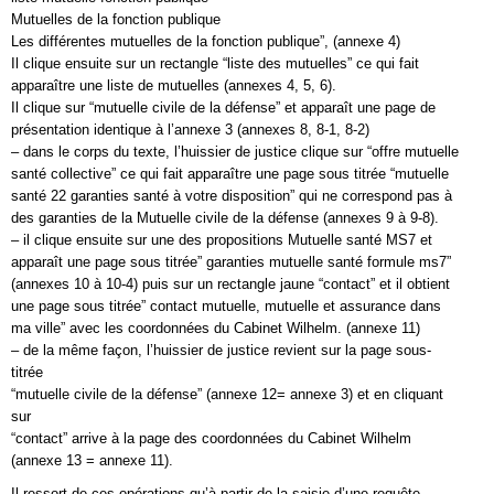
Mutuelles de la fonction publique
Les différentes mutuelles de la fonction publique”, (annexe 4)
Il clique ensuite sur un rectangle “liste des mutuelles” ce qui fait
apparaître une liste de mutuelles (annexes 4, 5, 6).
Il clique sur “mutuelle civile de la défense” et apparaît une page de
présentation identique à l’annexe 3 (annexes 8, 8-1, 8-2)
– dans le corps du texte, l’huissier de justice clique sur “offre mutuelle
santé collective” ce qui fait apparaître une page sous titrée “mutuelle
santé 22 garanties santé à votre disposition” qui ne correspond pas à
des garanties de la Mutuelle civile de la défense (annexes 9 à 9-8).
– il clique ensuite sur une des propositions Mutuelle santé MS7 et
apparaît une page sous titrée” garanties mutuelle santé formule ms7”
(annexes 10 à 10-4) puis sur un rectangle jaune “contact” et il obtient
une page sous titrée” contact mutuelle, mutuelle et assurance dans
ma ville” avec les coordonnées du Cabinet Wilhelm. (annexe 11)
– de la même façon, l’huissier de justice revient sur la page sous-
titrée
“mutuelle civile de la défense” (annexe 12= annexe 3) et en cliquant
sur
“contact” arrive à la page des coordonnées du Cabinet Wilhelm
(annexe 13 = annexe 11).
Il ressort de ces opérations qu’à partir de la saisie d’une requête