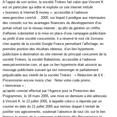
A l’appui de son action, la société Trokers fait valoir que Vincent K.
est un particulier qui édite et exploite un site internet intitulé
« business & Internet-$ money », accessible à l’adresse
www.geocities.com/vk….2000, sur lequel il prodigue aux internautes
des conseils sur les avantages financiers du développement d’un
portail virtuel sur le réseau internet ; qu’afin de générer un chiffre
d’affaires substantiel à la mise en place d’une campagne publicitaire
au profit d’une société concurrente, il a réservé le mot clé 2xmoins
cher auprès de la société Google France permettant l’affichage, en
première position des résultats obtenus, d’un lien hypertexte
publicitaire à destination du site internet du principal concurrent de la
société Trokers, la société Babelstore, accessible à l’adresse
www.priceminister.com, et que ce lien hypertexte était associé au
message publicitaire suivant qui est mensonger et parfaitement
préjudiciable aux intérêt de la société Trokers : « Réduction de 6 € :
Priceminister encore moins cher : Noter votre code promo :
« bienvenue » ;
qu’après constat effectué par l’Agence pour la Protection des
Programmes, le 18 mars 2005, une mise en demeure a été adressée
à Vincent K. le 13 juillet 2005, à laquelle celui-ci a répondu par un
courrier en date du 21 juillet 2005 aux termes duquel il tentait de
justifier ses agissements, soutenait l’absence de tout clic sur le lien
litigieux le temps de la campagne publicitaire dite Priceminister et