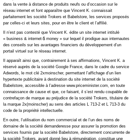
dans la vente à distance de produits neufs ou d’occasion sur le
réseau internet et font apparaître que Vincent K. connaissait
parfaitement les société Trokers et Babelstore, les services proposés
par celles-ci et leurs sites, pour en être le client et l’affilié.
Il n’est pas contesté que Vincent K. édite un site internet intitulé
« business & internet-$ money » sur lequel il prodigue aux internautes
des conseils sur les avantages financiers du développement d’un
portail virtuel sur le réseau internet.
Il apparaît ainsi que, contrairement à ses affirmations, Vincent K. a
réservé auprès de la société Google France, dans le cadre du service
Adwords, le mot clé 2xmoinscher, permettant l’affichage d’un lien
hypertexte publicitaire à destination du site internet de la société
Babelstore, accessible à l’adresse www.priceminister.com, en toute
connaissance de cause et que, ce faisant, il s’est rendu coupable de
contrefaçon de marque au préjudice de la société Trokers, titulaire de
la marque 2x(moinscher) au sens des articles L 713-2 et L 713-3 du
code de la propriété intellectuelle.
En outre, l’utilisation du nom commercial et de l’un des noms de
domaine de la société demanderesse pour assurer la promotion des
services fournis par la société Babelstore, directement concurrente de
la société Trokers, ayant donné lieu à rémunération, constitue une