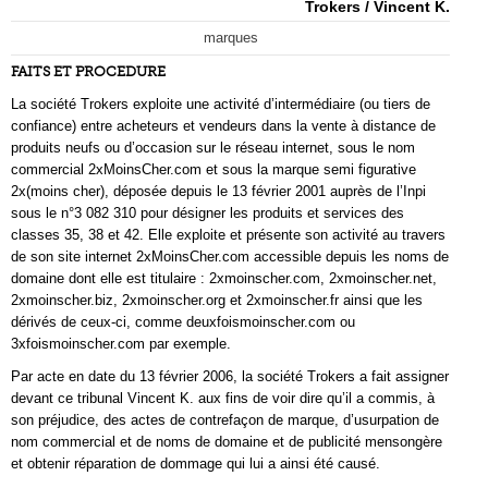
Trokers / Vincent K.
marques
FAITS ET PROCEDURE
La société Trokers exploite une activité d’intermédiaire (ou tiers de
confiance) entre acheteurs et vendeurs dans la vente à distance de
produits neufs ou d’occasion sur le réseau internet, sous le nom
commercial 2xMoinsCher.com et sous la marque semi figurative
2x(moins cher), déposée depuis le 13 février 2001 auprès de l’Inpi
sous le n°3 082 310 pour désigner les produits et services des
classes 35, 38 et 42. Elle exploite et présente son activité au travers
de son site internet 2xMoinsCher.com accessible depuis les noms de
domaine dont elle est titulaire : 2xmoinscher.com, 2xmoinscher.net,
2xmoinscher.biz, 2xmoinscher.org et 2xmoinscher.fr ainsi que les
dérivés de ceux-ci, comme deuxfoismoinscher.com ou
3xfoismoinscher.com par exemple.
Par acte en date du 13 février 2006, la société Trokers a fait assigner
devant ce tribunal Vincent K. aux fins de voir dire qu’il a commis, à
son préjudice, des actes de contrefaçon de marque, d’usurpation de
nom commercial et de noms de domaine et de publicité mensongère
et obtenir réparation de dommage qui lui a ainsi été causé.