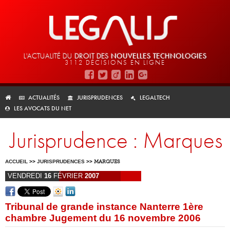
L'ACTUALITÉ DU
DROIT DES
NOUVELLES TECHNOLOGIES
3112 DÉCISIONS EN LIGNE
ACTUALITÉS
JURISPRUDENCES
LEGALTECH
LES AVOCATS DU NET
Jurisprudence : Marques
ACCUEIL
>>
JURISPRUDENCES
>>
MARQUES
VENDREDI
16
FÉVRIER
2007
Tribunal de grande instance Nanterre 1ère
chambre Jugement du 16 novembre 2006