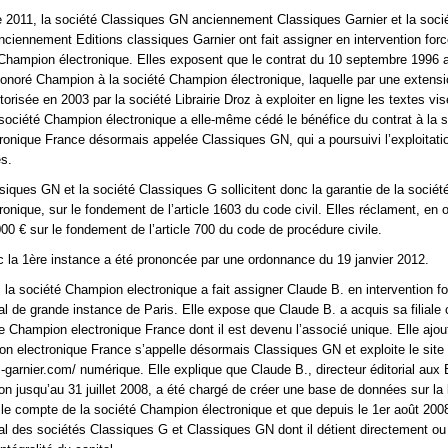
 2011, la société Classiques GN anciennement Classiques Garnier et la soci
ciennement Editions classiques Garnier ont fait assigner en intervention forc
Champion électronique. Elles exposent que le contrat du 10 septembre 1996 
Honoré Champion à la société Champion électronique, laquelle par une extens
torisée en 2003 par la société Librairie Droz à exploiter en ligne les textes vis
 société Champion électronique a elle-même cédé le bénéfice du contrat à la s
onique France désormais appelée Classiques GN, qui a poursuivi l’exploitatio
s.
siques GN et la société Classiques G sollicitent donc la garantie de la sociét
onique, sur le fondement de l’article 1603 du code civil. Elles réclament, en 
00 € sur le fondement de l’article 700 du code de procédure civile.
c la 1ère instance a été prononcée par une ordonnance du 19 janvier 2012.
, la société Champion electronique a fait assigner Claude B. en intervention f
nal de grande instance de Paris. Elle expose que Claude B. a acquis sa filiale
hampion electronique France dont il est devenu l’associé unique. Elle ajou
n electronique France s’appelle désormais Classiques GN et exploite le site 
garnier.com/ numérique. Elle explique que Claude B., directeur éditorial aux 
 jusqu’au 31 juillet 2008, a été chargé de créer une base de données sur la l
le compte de la société Champion électronique et que depuis le 1er août 2008,
rial des sociétés Classiques G et Classiques GN dont il détient directement ou