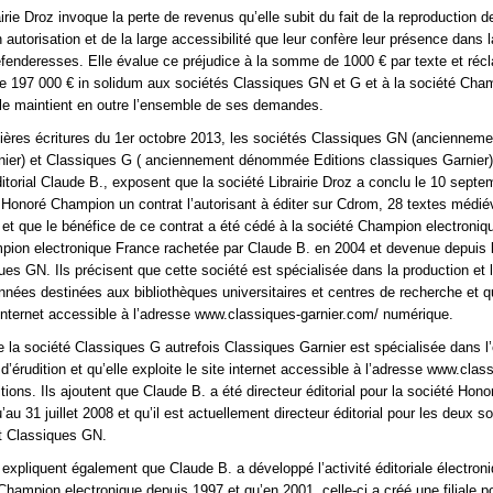
irie Droz invoque la perte de revenus qu’elle subit du fait de la reproduction d
 autorisation et de la large accessibilité que leur confère leur présence dans 
enderesses. Elle évalue ce préjudice à la somme de 1000 € par texte et réc
e 197 000 € in solidum aux sociétés Classiques GN et G et à la société Cha
lle maintient en outre l’ensemble de ses demandes.
ières écritures du 1er octobre 2013, les sociétés Classiques GN (ancienneme
nier) et Classiques G ( anciennement dénommée Editions classiques Garnier)
éditorial Claude B., exposent que la société Librairie Droz a conclu le 10 sept
 Honoré Champion un contrat l’autorisant à éditer sur Cdrom, 28 textes médi
e et que le bénéfice de ce contrat a été cédé à la société Champion electroniq
pion electronique France rachetée par Claude B. en 2004 et devenue depuis l
ues GN. Ils précisent que cette société est spécialisée dans la production et l
nées destinées aux bibliothèques universitaires et centres de recherche et qu
e internet accessible à l’adresse www.classiques-garnier.com/ numérique.
ue la société Classiques G autrefois Classiques Garnier est spécialisée dans l’
 d’érudition et qu’elle exploite le site internet accessible à l’adresse www.clas
tions. Ils ajoutent que Claude B. a été directeur éditorial pour la société Hono
u 31 juillet 2008 et qu’il est actuellement directeur éditorial pour les deux s
t Classiques GN.
expliquent également que Claude B. a développé l’activité éditoriale électroni
Champion electronique depuis 1997 et qu’en 2001, celle-ci a créé une filiale po