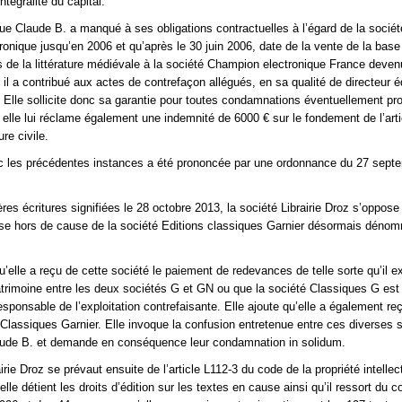
ntégralité du capital.
r que Claude B. a manqué à ses obligations contractuelles à l’égard de la socié
onique jusqu’en 2006 et qu’après le 30 juin 2006, date de la vente de la base
de la littérature médiévale à la société Champion electronique France deve
il a contribué aux actes de contrefaçon allégués, en sa qualité de directeur éd
Elle sollicite donc sa garantie pour toutes condamnations éventuellement p
 elle lui réclame également une indemnité de 6000 € sur le fondement de l’art
re civile.
ec les précédentes instances a été prononcée par une ordonnance du 27 sept
es écritures signifiées le 28 octobre 2013, la société Librairie Droz s’oppose 
e hors de cause de la société Editions classiques Garnier désormais déno
 qu’elle a reçu de cette société le paiement de redevances de telle sorte qu’il e
trimoine entre les deux sociétés G et GN ou que la société Classiques G est
esponsable de l’exploitation contrefaisante. Elle ajoute qu’elle a également re
e Classiques Garnier. Elle invoque la confusion entretenue entre ces diverses 
laude B. et demande en conséquence leur condamnation in solidum.
irie Droz se prévaut ensuite de l’article L112-3 du code de la propriété intellect
’elle détient les droits d’édition sur les textes en cause ainsi qu’il ressort du c