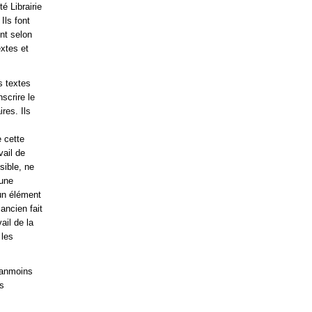
é Librairie
Ils font
ent selon
extes et
s textes
scrire le
res. Ils
e cette
vail de
sible, ne
cune
cun élément
ancien fait
ail de la
 les
néanmoins
es