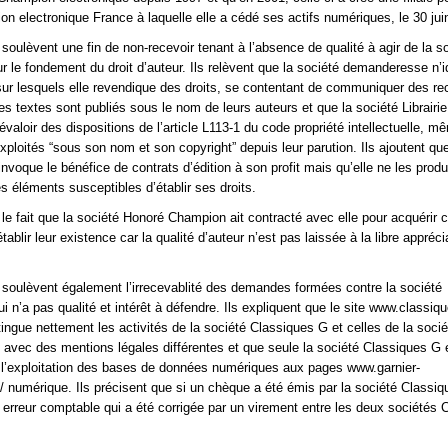
n electronique France à laquelle elle a cédé ses actifs numériques, le 30 jui
soulèvent une fin de non-recevoir tenant à l’absence de qualité à agir de la s
ur le fondement du droit d’auteur. Ils relèvent que la société demanderesse n’id
sur lesquels elle revendique des droits, se contentant de communiquer des recu
les textes sont publiés sous le nom de leurs auteurs et que la société Librairi
valoir des dispositions de l’article L113-1 du code propriété intellectuelle, m
xploités “sous son nom et son copyright” depuis leur parution. Ils ajoutent que
voque le bénéfice de contrats d’édition à son profit mais qu’elle ne les produ
es éléments susceptibles d’établir ses droits.
 le fait que la société Honoré Champion ait contracté avec elle pour acquérir c
établir leur existence car la qualité d’auteur n’est pas laissée à la libre appréc
soulèvent également l’irrecevablité des demandes formées contre la société
 n’a pas qualité et intérêt à défendre. Ils expliquent que le site www.classiqu
tingue nettement les activités de la société Classiques G et celles de la socié
avec des mentions légales différentes et que seule la société Classiques G 
 l’exploitation des bases de données numériques aux pages www.garnier-
 numérique. Ils précisent que si un chèque a été émis par la société Classiqu
e erreur comptable qui a été corrigée par un virement entre les deux sociétés 