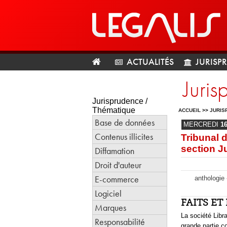
ACTUALITÉS
JURISP
Juris
Jurisprudence /
Thématique
ACCUEIL
>>
JURIS
Base de données
MERCREDI
1
Contenus illicites
Tribunal 
section J
Diffamation
Droit d'auteur
E-commerce
anthologie 
Logiciel
FAITS E
Marques
La société Libra
Responsabilité
grande partie 