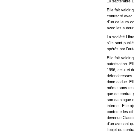
10 septembre 19
Elle fait valoi
contracté avec e
d’un de leurs c
avec les auteur
La société Libr
s’ils sont publi
opérés par l’aut
Elle fait valoi
autorisation. El
1996, celui-ci d
défenderesses. E
donc caduc. Ell
même sans respe
que ce contrat 
son catalogue et
internet. Elle a
conteste les di
devenue Classiq
d’un avenant qui
l’objet du contra