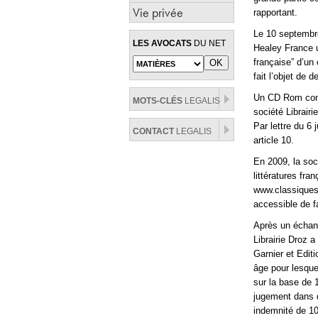
Vie privée
rapportant.
Le 10 septembre
LES AVOCATS
DU NET
Healey France u
française” d’un
fait l’objet de
Un CD Rom const
MOTS-CLÉS
LEGALIS
société Librairi
Par lettre du 6 
CONTACT
LEGALIS
article 10.
En 2009, la soc
littératures fr
www.classiques-
accessible de 
Après un échang
Librairie Droz a
Garnier et Edit
âge pour lesquel
sur la base de 
jugement dans d
indemnité de 10