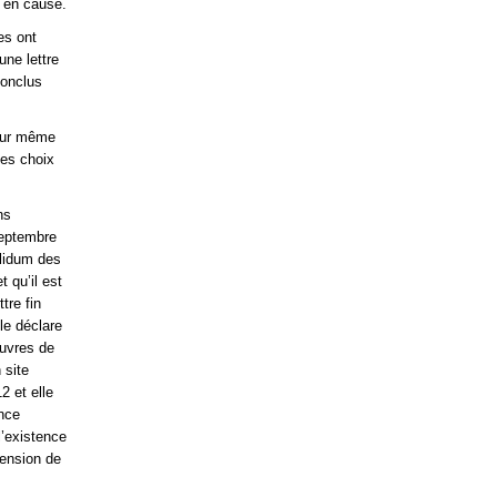
 en cause.
es ont
une lettre
conclus
teur même
des choix
ns
 septembre
olidum des
t qu’il est
tre fin
le déclare
œuvres de
 site
2 et elle
ance
l’existence
tension de