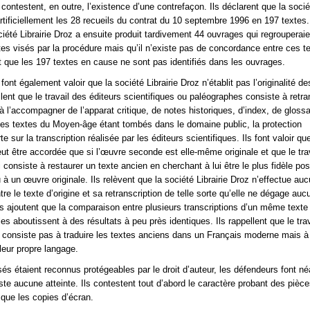
ontestent, en outre, l’existence d’une contrefaçon. Ils déclarent que la sociét
tificiellement les 28 recueils du contrat du 10 septembre 1996 en 197 textes. 
ciété Librairie Droz a ensuite produit tardivement 44 ouvrages qui regrouperai
xtes visés par la procédure mais qu’il n’existe pas de concordance entre ces t
 que les 197 textes en cause ne sont pas identifiés dans les ouvrages.
ont également valoir que la société Librairie Droz n’établit pas l’originalité de
llent que le travail des éditeurs scientifiques ou paléographes consiste à retran
à l’accompagner de l’apparat critique, de notes historiques, d’index, de glossai
les textes du Moyen-âge étant tombés dans le domaine public, la protection
e sur la transcription réalisée par les éditeurs scientifiques. Ils font valoir qu
eut être accordée que si l’œuvre seconde est elle-même originale et que le tra
i consiste à restaurer un texte ancien en cherchant à lui être le plus fidèle pos
 à un œuvre originale. Ils relèvent que la société Librairie Droz n’effectue au
re le texte d’origine et sa retranscription de telle sorte qu’elle ne dégage au
 ils ajoutent que la comparaison entre plusieurs transcriptions d’un même texte 
les aboutissent à des résultats à peu près identiques. Ils rappellent que le trav
ne consiste pas à traduire les textes anciens dans un Français moderne mais à
leur propre langage.
isés étaient reconnus protégeables par le droit d’auteur, les défendeurs font 
xiste aucune atteinte. Ils contestent tout d’abord le caractère probant des pièc
 que les copies d’écran.