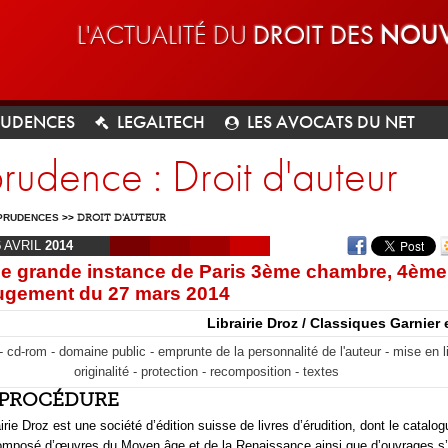
L'ACTUALITÉ DU
DROIT DES
NOUV
RUDENCES
LEGALTECH
LES AVOCATS DU NET
prudence : Droit d'auteur
PRUDENCES
>>
DROIT D'AUTEUR
6
AVRIL
2014
de grande instance de Paris 3ème chambre, 4ème
ugement du 27 mars 2014
Librairie Droz / Classiques Garnier 
- cd-rom - domaine public - emprunte de la personnalité de l'auteur - mise en l
originalité - protection - recomposition - textes
T PROCÉDURE
irie Droz est une société d’édition suisse de livres d’érudition, dont le catalo
composé d’œuvres du Moyen âge et de la Renaissance ainsi que d’ouvrages s