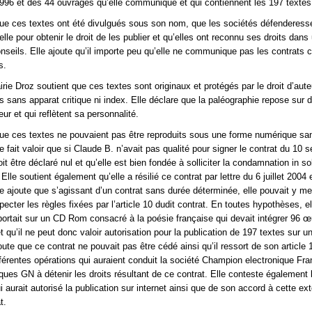
96 et des 44 ouvrages qu’elle communique et qui contiennent les 197 textes
r que ces textes ont été divulgués sous son nom, que les sociétés défenderess
lle pour obtenir le droit de les publier et qu’elles ont reconnu ses droits dans 
onseils. Elle ajoute qu’il importe peu qu’elle ne communique pas les contrats 
s.
airie Droz soutient que ces textes sont originaux et protégés par le droit d’au
és sans apparat critique ni index. Elle déclare que la paléographie repose sur 
eur et qui reflètent sa personnalité.
r que ces textes ne pouvaient pas être reproduits sous une forme numérique sa
le fait valoir que si Claude B. n’avait pas qualité pour signer le contrat du 10
oit être déclaré nul et qu’elle est bien fondée à solliciter la condamnation in s
lle soutient également qu’elle a résilié ce contrat par lettre du 6 juillet 2004 e
e ajoute que s’agissant d’un contrat sans durée déterminée, elle pouvait y met
cter les règles fixées par l’article 10 dudit contrat. En toutes hypothèses, el
portait sur un CD Rom consacré à la poésie française qui devait intégrer 96 
 qu’il ne peut donc valoir autorisation pour la publication de 197 textes sur un
joute que ce contrat ne pouvait pas être cédé ainsi qu’il ressort de son article 1
fférentes opérations qui auraient conduit la société Champion electronique Fr
ues GN à détenir les droits résultant de ce contrat. Elle conteste également 
 aurait autorisé la publication sur internet ainsi que de son accord à cette ex
t.