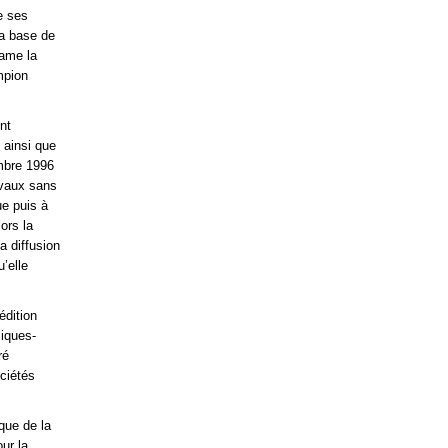
e ses
la base de
lame la
mpion
nt
 ainsi que
embre 1996
évaux sans
ue puis à
ors la
a diffusion
’elle
édition
siques-
ré
ociétés
que de la
ur la