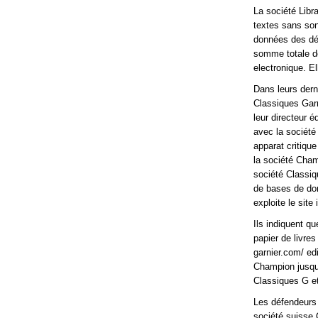
La société Libra
textes sans son
données des déf
somme totale d
electronique. E
Dans leurs dern
Classiques Gar
leur directeur 
avec la société
apparat critiqu
la société Cham
société Classiq
de bases de don
exploite le sit
Ils indiquent q
papier de livres
garnier.com/ edi
Champion jusqu’a
Classiques G e
Les défendeurs 
société suisse 