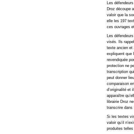
Les défendeurs c
Droz découpe ar
valoir que la so
elle les 197 te
ces ouvrages et
Les défendeurs f
visés. Ils rappe
texte ancien et 
expliquent que 
revendiquée port
protection ne p
transcription qu
peut donner lieu
comparaison ent
d’originalité et
apparaître qu’el
librairie Droz 
transcrire dans 
Si les textes v
valoir qu’il n’e
produites telles