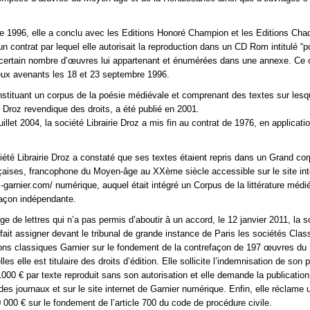
 1996, elle a conclu avec les Editions Honoré Champion et les Editions Ch
n contrat par lequel elle autorisait la reproduction dans un CD Rom intitulé “p
 certain nombre d’œuvres lui appartenant et énumérées dans une annexe. Ce 
 deux avenants les 18 et 23 septembre 1996.
ituant un corpus de la poésie médiévale et comprenant des textes sur lesqu
e Droz revendique des droits, a été publié en 2001.
juillet 2004, la société Librairie Droz a mis fin au contrat de 1976, en applicat
iété Librairie Droz a constaté que ses textes étaient repris dans un Grand co
ançaises, francophone du Moyen-âge au XXème siècle accessible sur le site int
garnier.com/ numérique, auquel était intégré un Corpus de la littérature médi
façon indépendante.
e de lettres qui n’a pas permis d’aboutir â un accord, le 12 janvier 2011, la s
 fait assigner devant le tribunal de grande instance de Paris les sociétés Clas
ions classiques Garnier sur le fondement de la contrefaçon de 197 œuvres d
les elle est titulaire des droits d’édition. Elle sollicite l’indemnisation de son 
1000 € par texte reproduit sans son autorisation et elle demande la publication
es journaux et sur le site internet de Garnier numérique. Enfin, elle réclame 
 000 € sur le fondement de l’article 700 du code de procédure civile.