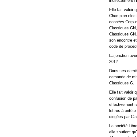
indirectement l’i
Elle fait valoi
Champion electr
données Corpus 
Classiques GN, 
Classiques GN. 
son encontre et
code de procédu
La jonction av
2012.
Dans ses dernièr
demande de mis
Classiques G.
Elle fait valoir
confusion de pa
effectivement r
lettres à entêt
dirigées par C
La société Libra
elle soutient qu