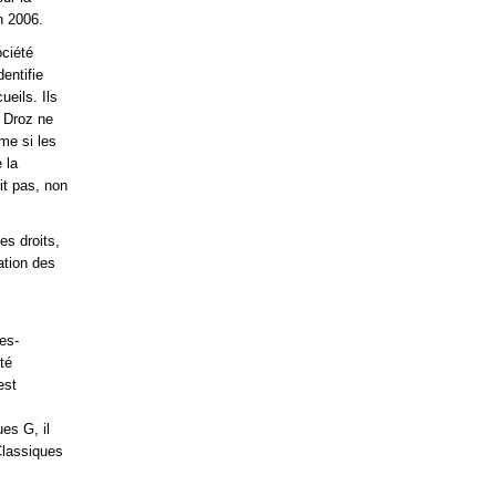
n 2006.
ociété
entifie
eils. Ils
e Droz ne
ême si les
 la
it pas, non
es droits,
iation des
es-
té
est
es G, il
Classiques