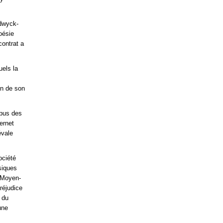
adwyck-
oésie
contrat a
els la
ion de son
rpus des
ernet
évale
ociété
siques
u Moyen-
préjudice
 du
une