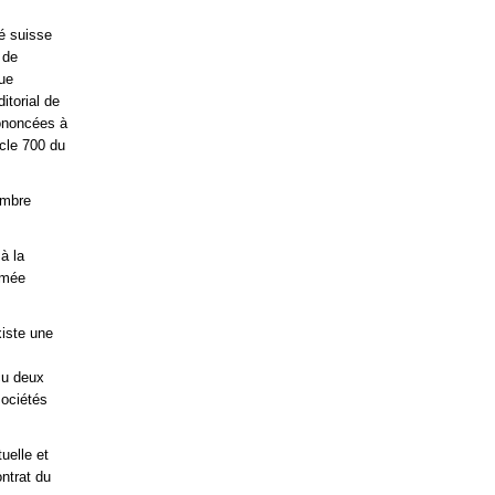
té suisse
 de
nue
itorial de
rononcées à
icle 700 du
embre
à la
mmée
xiste une
çu deux
sociétés
uelle et
ontrat du