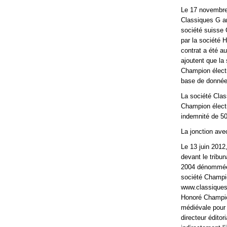
Le 17 novembre
Classiques G an
société suisse 
par la société 
contrat a été au
ajoutent que la
Champion électr
base de donnée
La société Clas
Champion électr
indemnité de 50
La jonction ave
Le 13 juin 2012
devant le tribu
2004 dénommée C
société Champio
www.classiques-
Honoré Champion
médiévale pour 
directeur édito