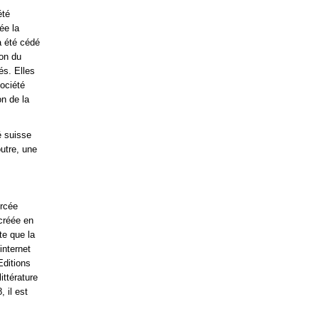
été
ée la
a été cédé
ion du
és. Elles
ociété
n de la
é suisse
outre, une
orcée
 créée en
te que la
internet
Editions
ittérature
 il est