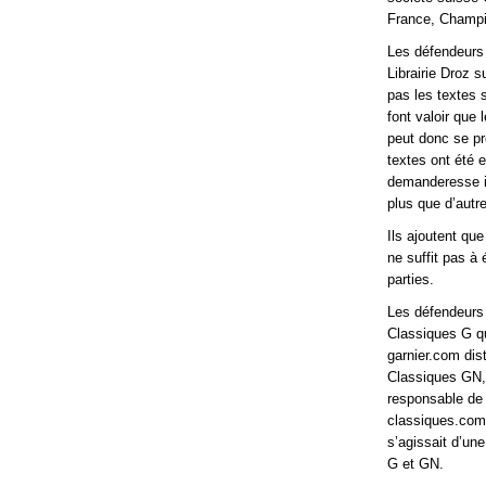
France, Champio
Les défendeurs 
Librairie Droz s
pas les textes 
font valoir que 
peut donc se pré
textes ont été e
demanderesse in
plus que d’autr
Ils ajoutent que
ne suffit pas à 
parties.
Les défendeurs 
Classiques G qui
garnier.com dis
Classiques GN, 
responsable de
classiques.com/
s’agissait d’un
G et GN.