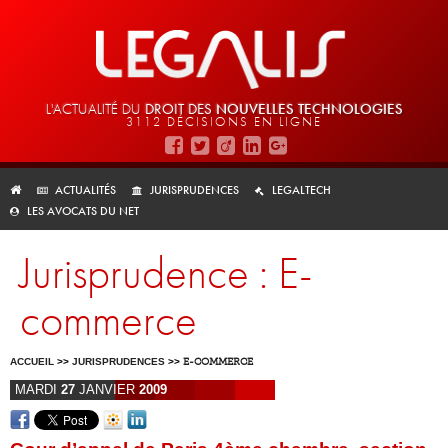
L'ACTUALITÉ DU
DROIT DES
NOUVELLES TECHNOLOGIES
3112 DÉCISIONS EN LIGNE
ACTUALITÉS
JURISPRUDENCES
LEGALTECH
LES AVOCATS DU NET
Jurisprudence : E-
commerce
ACCUEIL
>>
JURISPRUDENCES
>>
E-COMMERCE
MARDI
27
JANVIER
2009