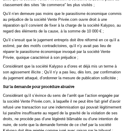
classement des sites “de commerce” les plus visités ;
Qu’il n’en demeure pas moins que le parasitisme économique commis
au préjudice de la société Vente Privée.com ouvre droit à une
réparation qu’il convient de fixer à la charge de la société Kalypso, au
regard des éléments de la cause, à la somme de 10 000 € ;
Qu’il s’ensuit que le jugement entrepris doit être réformé en ce qu’il a
estimé, par des motifs contradictoires, qu’il n’y avait pas lieu de
réparer le parasitisme économique invoqué par la société Vente
Privée, quoique caractérisé à son préjudice ;
Considérant que la société Kalypso a d’ores et déjà mis un terme à
son agissement illicite ; Qu’il n’y a pas lieu, dès lors, par confirmation
du jugement attaqué, d’ordonner la mesure de publication sollicitée ;
Sur la demande pour procédure abusive
Considérant qu’il s’évince du sens de l’arrêt que l’action engagée par
la société Vente Privée.com, à laquelle il ne peut être fait grief d’avoir
refusé une transaction sur une indemnisation qui pouvait légitimement
lui paraître insuffisante au regard de la gravité de la violation de ses
droits, ne procède pas d’une légèreté blâmable ou d’une intention de
nuire, de sorte que la demande formée de ce chef par la société
Kalypso doit être rejetée comme jugé avec raison par le tribunal ;