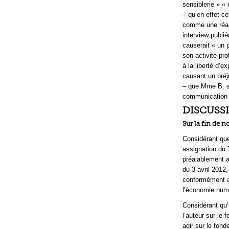
sensiblerie » «
– qu’en effet c
comme une réact
interview publié
causerait « un p
son activité pro
à la liberté d’e
causant un préj
– que Mme B. s’e
communication 
DISCUSS
Sur la fin de n
Considérant que
assignation du 
préalablement 
du 3 avril 2012
conformément aux
l’économie num
Considérant qu’i
l’auteur sur le 
agir sur le fond