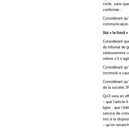
civile, sans que
confirmée ;
Considérant qu’
communication d
Sur « le fond »
Considérant que 
du tribunal de g
sérieusement co
même s’il s’agit
Considérant qu’i
incriminé a caus
Considérant qu’
de la société J
Qu’il sera en ef
– que l’article 
ligne ; que l’éd
service de comm
mis à la disposi
– qu’en revanche