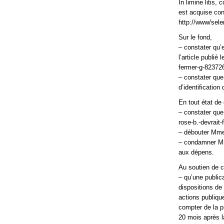
In limine litis, 
est acquise conc
http://www/selen
Sur le fond,
– constater qu’e
l’article publié
fermer-g-82372
– constater que
d’identification 
En tout état de
– constater que 
rose-b.-devrait
– débouter Mme
– condamner Mme
aux dépens.
Au soutien de c
– qu’une public
dispositions de 
actions publique
compter de la pr
20 mois après la