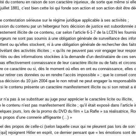
céité du contenu en raison de son caractère injurieux, de sorte que même si ell
 juillet 1881, c’est bien cette loi qui fonde son action et son action doit être d
ne contestation sérieuse sur le régime juridique applicable à ses activités ;
ssion du contenu par un hébergeur hors décision de justice est subordonnée 
stement illicite de ce contenu, car selon l’article 6-1-7 de la LCEN les fourni
rgeurs ne sont pas soumis à une obligation générale de surveillance des info
ttent ou qu’elles stockent, ni à une obligation générale de rechercher des fait
vélant des activités illicites ; « qu’ils ne peuvent pas voir engager leur respon
ivités ou des informations stockées à la demande d’un destinataire de ces ser
pas effectivement connaissance de leur caractère illicite ou de faits et circon
tre ce caractère ou si, dès le moment où elles en ont eu connaissance, elles o
r retirer ces données ou en rendre l’accès impossible » ; que le conseil cons
sa décision du 10 juin 2004 que le non retrait ne peut engager la responsabilit
si le contenu présente un caractère manifestement illicite ou si son retrait a 
r n’a pas à se substituer au juge pour apprécier le caractère licite ou illicite,
 le contenu n’est pas manifestement illicite ; qu’il était exposé dans l’article 
quelques jours, lors de la promo du DVD du film « La Rafle » sa réalisatrice, R
s propos d’une connerie affligeante (…) »
el des propos de celle-ci (selon laquelle ceux qui ne pleurent pas lors de son 
[qui] rejoignent Hitler en esprit, ce dernier pensant que « les émotions sont de