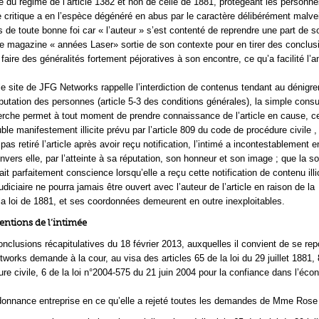
ve du régime de l’article 1382 et non de celle de 1881, protégeant les personne
de critique a en l’espèce dégénéré en abus par le caractère délibérément malvei
s de toute bonne foi car « l’auteur » s’est contenté de reprendre une part de s
le magazine « années Laser» sortie de son contexte pour en tirer des conclus
 faire des généralités fortement péjoratives à son encontre, ce qu’a facilité l
le site de JFG Networks rappelle l’interdiction de contenus tendant au dénigr
réputation des personnes (article 5-3 des conditions générales), la simple consu
rche permet à tout moment de prendre connaissance de l’article en cause, c
uble manifestement illicite prévu par l’article 809 du code de procédure civile ,
pas retiré l’article après avoir reçu notification, l’intimé a incontestablement 
nvers elle, par l’atteinte à sa réputation, son honneur et son image ; que la 
t parfaitement conscience lorsqu’elle a reçu cette notification de contenu illic
udiciaire ne pourra jamais être ouvert avec l’auteur de l’article en raison de la
 la loi de 1881, et ses coordonnées demeurent en outre inexploitables.
entions de l’intimée
nclusions récapitulatives du 18 février 2013, auxquelles il convient de se repo
works demande à la cour, au visa des articles 65 de la loi du 29 juillet 1881,
re civile, 6 de la loi n°2004-575 du 21 juin 2004 pour la confiance dans l’éco
rdonnance entreprise en ce qu’elle a rejeté toutes les demandes de Mme Rose