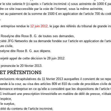
 le site selenie.fr (ci-après « l’article incriminé ») sous astreinte de 1000 € pa
dre ce site inaccessible par la voie de l’internet, sous la même astreinte,
er au paiement de la somme de 1500 € en application de l’article 700 du cod
,
 entreprise rendue le
12 juin 2012
, le juge des référés du tribunal de grande i
Roselyne dite Rose B. G. de toutes ses demandes,
ciété JFG Networks de sa demande fondée sur l’article en application de l’art
re civile,
elyne dite Rose B. G. aux dépens.
erjeté appel de cette décision le 28 juin 2012.
é prononcée le 20 février 2013.
ET PRÉTENTIONS
onclusions récapitulatives du 11 février 2013 auxquelles il convient de se rep
nde à la cour, au visa des articles 809 et 810 du code de procédure civile de
donnance entreprise en ce qu’elle a considéré que les dispositions de l’article 6
81 instituant une prescription trimestrielle en matière de délit de presse, n’étai
l’espèce,
 le surplus,
icéité du contenu de l’article incriminé,