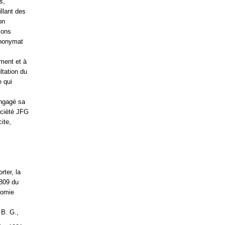
s,
llant des
on
ions
’anonymat
ement et à
ltation du
e qui
engagé sa
société JFG
ite,
rter, la
 809 du
nomie
 B. G.,