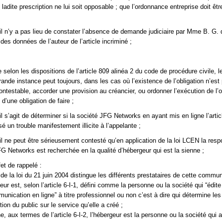
 ladite prescription ne lui soit opposable ; que l’ordonnance entreprise doit êtr
il n’y a pas lieu de constater l’absence de demande judiciaire par Mme B. G. 
es données de l’auteur de l’article incriminé ;
selon les dispositions de l’article 809 alinéa 2 du code de procédure civile, l
rande instance peut toujours, dans les cas où l’existence de l’obligation n’est
ntestable, accorder une provision au créancier, ou ordonner l’exécution de l’o
 d’une obligation de faire ;
l s’agit de déterminer si la société JFG Networks en ayant mis en ligne l’artic
é un trouble manifestement illicite à l’appelante ;
il ne peut être sérieusement contesté qu’en application de la loi LCEN la resp
FG Networks est recherchée en la qualité d’hébergeur qui est la sienne ;
fet de rappelé :
6 de la loi du 21 juin 2004 distingue les différents prestataires de cette commu
iteur est, selon l’article 6-I-1, défini comme la personne ou la société qui “édite
unication en ligne” à titre professionnel ou non c’est à dire qui détermine le
tion du public sur le service qu’elle a créé ;
, aux termes de l’article 6-I-2, l’hébergeur est la personne ou la société qui 