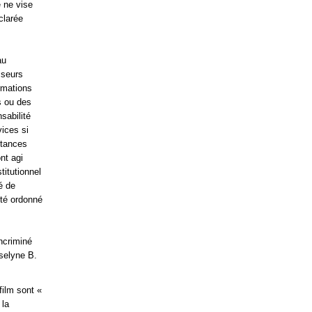
e ne vise
éclarée
au
sseurs
rmations
s ou des
sabilité
vices si
stances
nt agi
titutionnel
é de
été ordonné
incriminé
oselyne B.
film sont «
 la