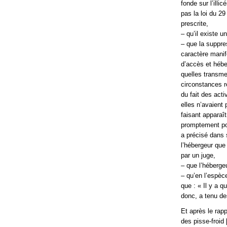
fonde sur l’illi
pas la loi du 29
prescrite,
– qu’il existe u
– que la suppre
caractère manife
d’accès et hébe
quelles transme
circonstances ré
du fait des act
elles n’avaient 
faisant apparaî
promptement pou
a précisé dans 
l’hébergeur que 
par un juge,
– que l’hébergeu
– qu’en l’espèce
que : « Il y a 
donc, a tenu de
Et après le rapp
des pisse-froid 