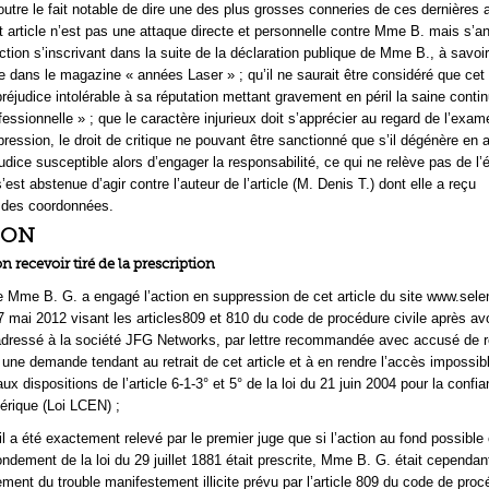
 outre le fait notable de dire une des plus grosses conneries de ces dernières
et article n’est pas une attaque directe et personnelle contre Mme B. mais s’a
ion s’inscrivant dans la suite de la déclaration publique de Mme B., à savoi
e dans le magazine « années Laser » ; qu’il ne saurait être considéré que cet 
réjudice intolérable à sa réputation mettant gravement en péril la saine contin
fessionnelle » ; que le caractère injurieux doit s’apprécier au regard de l’exam
xpression, le droit de critique ne pouvant être sanctionné que s’il dégénère en 
udice susceptible alors d’engager la responsabilité, ce qui ne relève pas de l’
st abstenue d’agir contre l’auteur de l’article (M. Denis T.) dont elle a reçu
des coordonnées.
ION
on recevoir tiré de la prescription
 Mme B. G. a engagé l’action en suppression de cet article du site www.selen
7 mai 2012 visant les articles809 et 810 du code de procédure civile après avo
adressé à la société JFG Networks, par lettre recommandée avec accusé de r
, une demande tendant au retrait de cet article et à en rendre l’accès impossib
 dispositions de l’article 6-1-3° et 5° de la loi du 21 juin 2004 pour la confi
érique (Loi LCEN) ;
l a été exactement relevé par le premier juge que si l’action au fond possible
fondement de la loi du 29 juillet 1881 était prescrite, Mme B. G. était cependa
ement du trouble manifestement illicite prévu par l’article 809 du code de proc