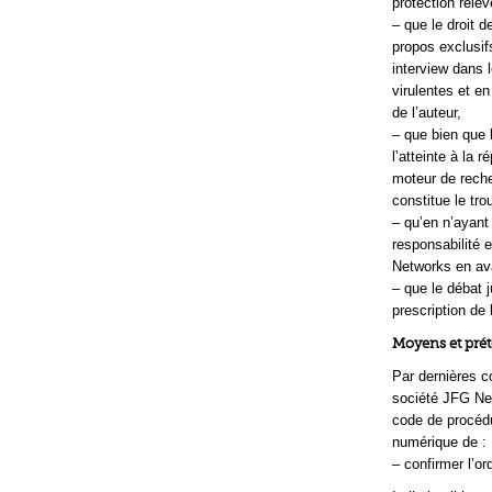
protection relè
– que le droit 
propos exclusif
interview dans 
virulentes et en
de l’auteur,
– que bien que 
l’atteinte à la 
moteur de reche
constitue le tro
– qu’en n’ayant 
responsabilité e
Networks en avai
– que le débat j
prescription de
Moyens et prét
Par dernières co
société JFG Net
code de procédu
numérique de :
– confirmer l’o