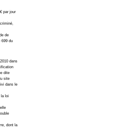
€ par jour
ncriminé,
ode de
e 699 du
e 2010 dans
fication
e dite
du site
ivi dans le
la loi
elle
rouble
re, dont la