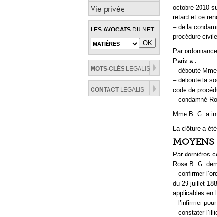
Vie privée
octobre 2010 sur
retard et de ren
– de la condamn
LES AVOCATS
DU NET
procédure civile
Par ordonnance
Paris a :
MOTS-CLÉS
LEGALIS
– débouté Mme 
– débouté la so
CONTACT
LEGALIS
code de procédu
– condamné Ros
Mme B. G. a int
La clôture a ét
MOYENS 
Par dernières c
Rose B. G. dema
– confirmer l’or
du 29 juillet 18
applicables en 
– l’infirmer pour
– constater l’ill