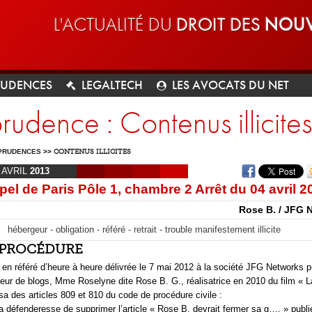
L'ACTUALITÉ DU
DROIT DES
NOUV
RUDENCES
LEGALTECH
LES AVOCATS DU NET
prudence : Contenus illicites
PRUDENCES
>>
CONTENUS ILLICITES
AVRIL
2013
pel de Paris Pôle 1, chambre 2 Arrêt du 04 avril 2
Rose B. / JFG 
hébergeur - obligation - référé - retrait - trouble manifestement illicite
T PROCÉDURE
 en référé d’heure à heure délivrée le 7 mai 2012 à la société JFG Networks p
geur de blogs, Mme Roselyne dite Rose B. G., réalisatrice en 2010 du film « L
a des articles 809 et 810 du code de procédure civile :
la défenderesse de supprimer l’article « Rose B. devrait fermer sa g…. » publi