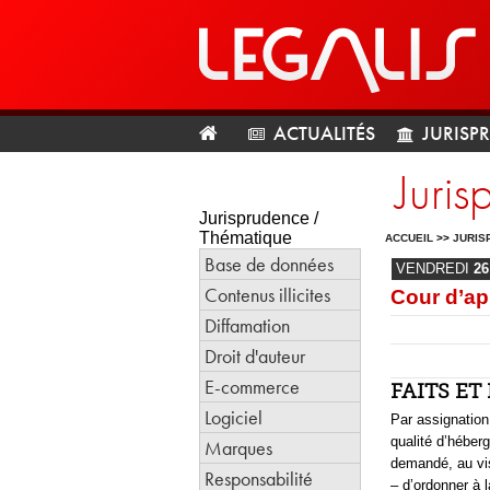
ACTUALITÉS
JURISP
Juris
Jurisprudence /
Thématique
ACCUEIL
>>
JURIS
Base de données
VENDREDI
26
Contenus illicites
Cour d’ap
Diffamation
Droit d'auteur
E-commerce
FAITS E
Logiciel
Par assignation
qualité d’héber
Marques
demandé, au vis
Responsabilité
– d’ordonner à 