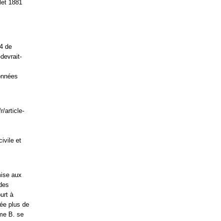
llet 1881
04 de
-devrait-
données
/article-
ivile et
mise aux
 des
urt à
rée plus de
Mme B. se