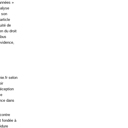
 années »
nalyse
r son
article
uité de
en du droit
abus
évidence,
ie.fr selon
ir
éception
le
ance dans
 contre
nt fondée à
édure