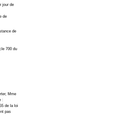
r jour de
e de
nstance de
icle 700 du
orter, Mme
 :
5 de la loi
ent pas