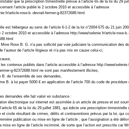
constater que la prescription trimestrielle prévue à l’article 65 de la loi du 29 jui
ernant l’article publié le 2 octobre 2010 et accessible à l’adresse
ie.fr/article-rose-b.-devrait-fermer-g-82372688.html.
lle est hébergeur au sens de l’article 6-1-2 de la loi n°2004-575 du 21 juin 20
 le 2 octobre 2010 et accessible à l’adresse http://www/selenie.fr/article-rose-b.
688.html
 Mme Rose B. G. n’a pas sollicité par voie judiciaire la communication des 
de l’auteur de l’article litigieux et n’a pas mis en cause celui-ci,
 cause,
les contenus publiés dans l’article accessible à l’adresse http://www/selenie.fr
-fermer-g-82372688.html ne sont pas manifestement illicites,
 B. de l’ensemble de ses demandes,
 B. à lui payer 5000 € en application de l’article 700 du code de procédure c
es demandes elle fait valoir en substance :
ation électronique sur internet est assimilée à un article de presse et est sou
l’article 65 de la loi du 29 juillet 1881, qui édicte une prescription trimestrielle
 et civile résultant de crimes, délits et contraventions prévus par la loi, qui co
emière publication ou mise en ligne de l’article ; que l’assignation a été déliv
 mise en ligne de l’article incriminé, de sorte que l’action est prescrite car 