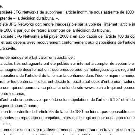
e,
 société JFG Networks de supprimer l’article incriminé sous astreinte de 1000 
ter de « la décision du tribunal »,
ciété JFG Networks doit rendre inaccessible par la voie de l’internet l’article i
e 1000 € par jour de retard à compter de la décision du tribunal,
société JFG Networks à lui payer 2000 € en application de l’article 700 du c
e et aux dépens avec recouvrement conformément aux dispositions de l’articl
re civile.
es demandes elle fait valoir en substance :
 articles très outrageants ont été publiés sur internet à compter de septembr
campagne de désinformation ; que presque tous les hébergeurs ayant reçu noti
spositions de l’article 6 de la loi sur la confiance dans l’économique numériqu
etirer les contenus illicites ont décidé le retrait sauf deux d’entre eux : celui 
e.com qui est poursuivi au pénal et celui du site www.selenie.fr qui est poursu
sente instance,
 d’autre choix après avoir procédé selon stipulations de l’article 6-1-3° et 5° de 
igner d’heure à heure,
ption trimestrielle de l’article 65 de la loi de 1881 ne lui est pas opposable car 
mandes en réparation de préjudice, alors qu’elle agit ici pour cessation d’un t
licite,
s tenus sur son œuvre rejaillissent nécessairement sur son travail et son œuv