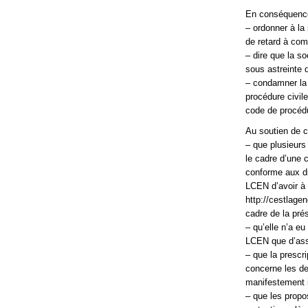
En conséquenc
– ordonner à la
de retard à comp
– dire que la so
sous astreinte d
– condamner la 
procédure civil
code de procédu
Au soutien de c
– que plusieurs
le cadre d’une 
conforme aux di
LCEN d’avoir à r
http://cestlagen
cadre de la pré
– qu’elle n’a eu
LCEN que d’ass
– que la prescri
concerne les de
manifestement il
– que les propo