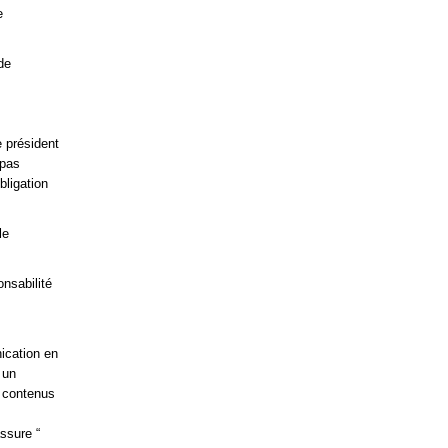
e
de
e président
 pas
bligation
le
onsabilité
nication en
 un
s contenus
assure “